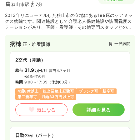
狭山市駅
7分
2013年リニューアルした狭山市の立地にある199床のケアミッ
クス病院です。関連施設として介護老人保健施設や訪問看護ス
テーションがあり、医師・看護師・その他専門スタッフとの連
携体制を整え、地域に密着した病院になっています。
病棟
一般病院
正・准看護師
2交代（常勤）
31.9
給与
万円
/月
賞与4.7ヶ月
※経験4年の例
時間
9:00～17:35
（休憩60分）
4週8休以上
担当業務未経験可
ブランク可
新卒可
第二新卒可
月給33万円以上可
気になる
詳細を見る
日勤のみ（パート）