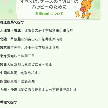
都道府県で探す
北海道・東北
北海道
青森
岩手
宮城
秋田
山形
福島
北陸・甲信越
新潟
富山
石川
福井
山梨
長野
関東
東京
神奈川
埼玉
千葉
茨城
栃木
群馬
東海
愛知
岐阜
静岡
三重
関西
大阪
京都
兵庫
滋賀
奈良
和歌山
中国
広島
岡山
鳥取
島根
山口
四国
徳島
香川
愛媛
高知
九州・沖縄
福岡
佐賀
長崎
熊本
大分
宮崎
鹿児島
沖縄
職種で探す