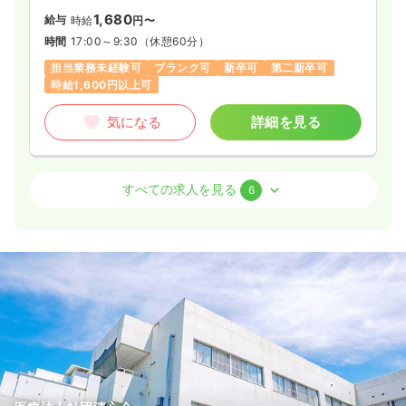
1,680
給与
時給
円〜
時間
17:00～9:30
（休憩60分）
担当業務未経験可
ブランク可
新卒可
第二新卒可
時給1,600円以上可
気になる
詳細を見る
外来
一般病院
正・准看護師
すべての求人を見る
6
2交代（常勤）
31.0
給与
万円
/月
賞与4.7ヶ月
※経験5年の例
時間
9:00～17:35
4週8休以上
担当業務未経験可
ブランク可
新卒可
第二新卒可
月給32万円以上可
気になる
詳細を見る