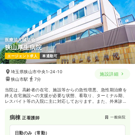
時間
8:30～17:15
日祝休み
4週8休以上
担当業務未経験可
ブランク可
4週8休以上
月給19万円以上可
新卒可
第二新卒可
月給26万円以上可
気になる
詳細を見る
気になる
詳細を見る
医療法人誠至会
透析
一般病院
正・准看護師
狭山厚生病院
エージェント求人
車通勤可
一時募集休止
日勤のみ（常勤）
29.0
給与
万円
/月
賞与4.7ヶ月
埼玉県狭山市中央1-24-10
施設詳細
※経験10年の例
狭山市駅
7分
時間
8:00～16:35
（休憩60分）
当院は、高齢者の在宅、施設等からの急性増悪、急性期治療を
日曜休み
4週8休以上
担当業務未経験可
ブランク可
終え在宅施設への支援が必要な状態、看取り、ターミナル期、
新卒可
第二新卒可
月給29万円以上可
レスパイト等の入院に主に対応しております。また、外来診療
では、一般内科、小児科は、小児科医師が常在し地域の小児医
気になる
詳細を見る
療に貢献しています。
病棟
一般病院
正看護師
日勤のみ（常勤）