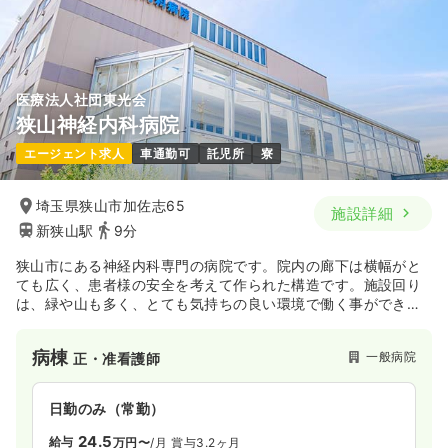
医療法人社団東光会
狭山神経内科病院
エージェント求人
車通勤可
託児所
寮
埼玉県狭山市加佐志65
施設詳細
新狭山駅
9分
狭山市にある神経内科専門の病院です。院内の廊下は横幅がと
ても広く、患者様の安全を考えて作られた構造です。施設回り
は、緑や山も多く、とても気持ちの良い環境で働く事ができま
す。
病棟
一般病院
正・准看護師
日勤のみ（常勤）
24.5
給与
万円〜
/月
賞与3.2ヶ月