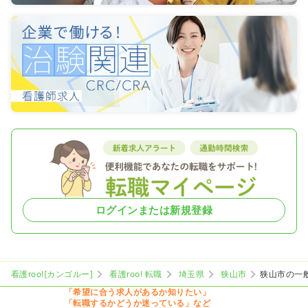
ログインまたは新規登録
看護roo![カンゴルー]
看護roo! 転職
埼玉県
狭山市
狭山市の一
「希望に合う求人があるか知りたい」
「転職するかどうか迷っている」など