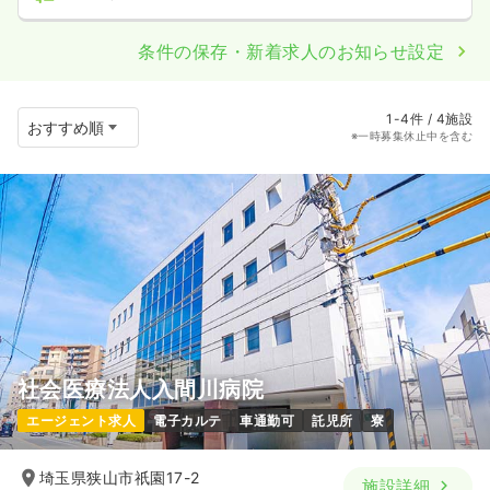
条件の保存・新着求人のお知らせ設定
1-4件 / 4施設
※一時募集休止中を含む
社会医療法人入間川病院
エージェント求人
電子カルテ
車通勤可
託児所
寮
埼玉県狭山市祇園17-2
施設詳細