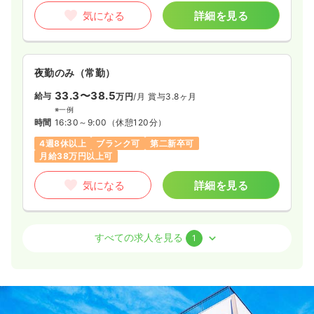
気になる
詳細を見る
オペ室(手術室)
一般病院
正・准看護師
一時募集休止
日勤のみ（常勤）
夜勤のみ（常勤）
27.8
給与
万円
/月
賞与4.7ヶ月
33.3〜38.5
給与
万円
/月
賞与3.8ヶ月
※経験4年の例
※一例
時間
9:00～17:35
時間
16:30～9:00
（休憩120分）
日祝休み
4週8休以上
担当業務未経験可
ブランク可
4週8休以上
ブランク可
第二新卒可
新卒可
第二新卒可
月給27万円以上可
月給38万円以上可
気になる
詳細を見る
気になる
詳細を見る
検診・健診
一般病院
正・准看護師
外来
一般病院
正・准看護師
すべての求人を見る
1
一時募集休止
日勤のみ（常勤）
一時募集休止
日勤のみ（常勤）
25.0
給与
万円
/月
賞与4.7ヶ月
19.0
給与
万円〜
/月
賞与2回
※経験5年の例
※一例
時間
9:00～17:35