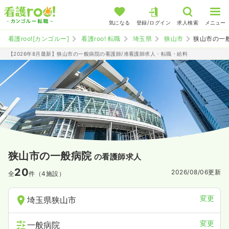
気になる
登録/ログイン
求人検索
メニュー
看護roo![カンゴルー]
看護roo! 転職
埼玉県
狭山市
狭山市の一
【2026年8月最新】狭山市の一般病院の看護師/准看護師求人・転職・給料
狭山市の一般病院
の看護師求人
20
2026/08/06
更新
全
件（4施設）
変更
埼玉県狭山市
変更
一般病院