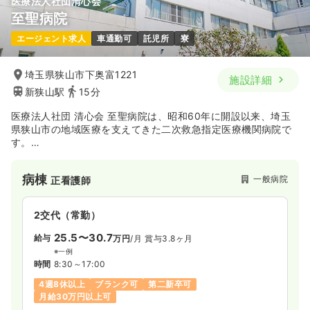
医療法人社団清心会
至聖病院
日勤のみ（パート）
エージェント求人
車通勤可
託児所
寮
1,800
給与
時給
円
時間
9:00～17:35
（休憩60分）
埼玉県狭山市下奥富1221
施設詳細
新狭山駅
15分
担当業務未経験可
ブランク可
新卒可
第二新卒可
時給1,800円以上可
医療法人社団 清心会 至聖病院は、昭和60年に開設以来、埼玉
県狭山市の地域医療を支えてきた二次救急指定医療機関病院で
気になる
詳細を見る
す。
内科・外科・消化器科・整形外科・小児科・皮膚科・循環器
科・糖尿病外来・乳腺外科・禁煙外来・脳神経外科・リハビリ
病棟
一般病院
正看護師
テーション科の一般診療に加え、人間ドック、生活習慣病等の
一時募集休止
夜勤のみ（パート）
各種健診、企業健診・産業医、学校医活動などの予防医療にも
力を入れています。
1,680
給与
時給
円〜
2交代（常勤）
時間
17:00～9:30
（休憩60分）
25.5〜30.7
給与
万円
/月
賞与3.8ヶ月
担当業務未経験可
ブランク可
新卒可
第二新卒可
※一例
時給1,600円以上可
時間
8:30～17:00
4週8休以上
ブランク可
第二新卒可
気になる
詳細を見る
月給30万円以上可