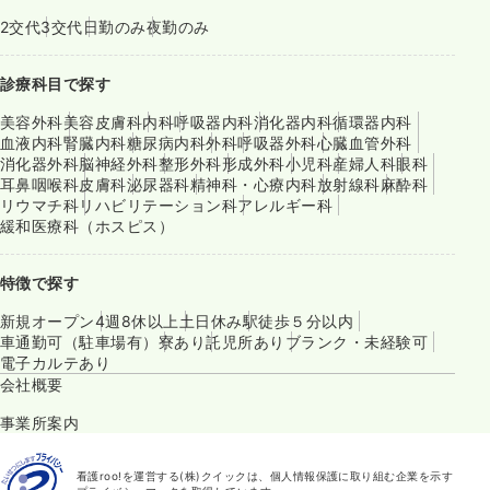
2交代
3交代
日勤のみ
夜勤のみ
診療科目で探す
美容外科
美容皮膚科
内科
呼吸器内科
消化器内科
循環器内科
血液内科
腎臓内科
糖尿病内科
外科
呼吸器外科
心臓血管外科
消化器外科
脳神経外科
整形外科
形成外科
小児科
産婦人科
眼科
耳鼻咽喉科
皮膚科
泌尿器科
精神科・心療内科
放射線科
麻酔科
リウマチ科
リハビリテーション科
アレルギー科
緩和医療科（ホスピス）
特徴で探す
新規オープン
4週8休以上
土日休み
駅徒歩５分以内
車通勤可（駐車場有）
寮あり
託児所あり
ブランク・未経験可
電子カルテあり
会社概要
事業所案内
看護roo!を運営する(株)クイックは、個人情報保護に取り組む企業を示す