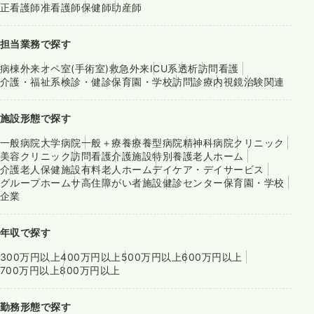
正看護師
准看護師
保健師
助産師
担当業務で探す
病棟
外来
オペ室(手術室)
救急外来
ICU系
透析
訪問看護
介護・福祉系
検診・健診
保育園・学校
訪問診療
内視鏡
治験関連
施設形態で探す
一般病院
大学病院
一般＋療養
療養型病院
精神科病院
クリニック
美容クリニック
訪問看護
介護施設
特別養護老人ホーム
介護老人保健施設
有料老人ホーム
デイケア・デイサービス
グループホーム
サ高住
障がい者施設
健診センター
保育園・学校
企業
年収で探す
300万円以上
400万円以上
500万円以上
600万円以上
700万円以上
800万円以上
勤務形態で探す