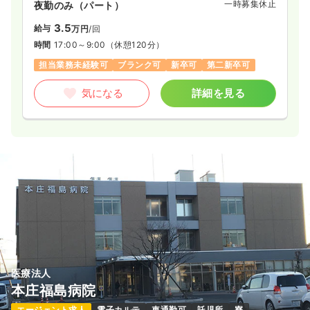
一時募集休止
夜勤のみ（パート）
3.5
給与
万円
/回
時間
17:00～9:00
（休憩120分）
担当業務未経験可
ブランク可
新卒可
第二新卒可
気になる
詳細を見る
医療法人
本庄福島病院
エージェント求人
電子カルテ
車通勤可
託児所
寮