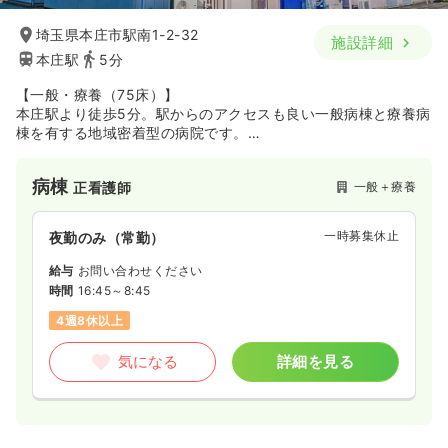
埼玉県本庄市駅南1-2-32
施設詳細
本庄駅
5分
【一般・療養（75床）】
本庄駅より徒歩5分。駅からのアクセスも良い一般病棟と療養病
棟を有する地域密着型の病院です。
堀川病院の前身である堀川外科医院を昭和32年に開設して以来
60年以上にわたり地域医療に貢献してきました。
病棟
一般＋療養
正看護師
時代と共に変化する、地域の需要にあわせ、急性期から慢性期
まで幅広い医療を提供しています。
一時募集休止
夜勤のみ（常勤）
そして2020年6月、ついに移転します。
今よりも少し駅に近づき、設備関連すべてキレイになります。
給与
お問い合わせください
時間
16:45～8:45
4週8休以上
気になる
詳細を見る