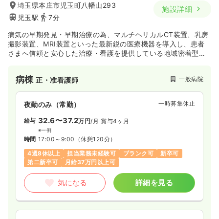
埼玉県本庄市児玉町八幡山293
施設詳細
児玉駅
7分
病気の早期発見・早期治療の為、マルチヘリカルCT装置、乳房
撮影装置、MRI装置といった最新鋭の医療機器を導入し、患者
さまへ信頼と安心した治療・看護を提供している地域密着型の
外科病院です。
病棟
一般病院
正・准看護師
一時募集休止
夜勤のみ（常勤）
32.6〜37.2
給与
万円
/月
賞与4ヶ月
※一例
時間
17:00～9:00
（休憩120分）
4週8休以上
担当業務未経験可
ブランク可
新卒可
第二新卒可
月給37万円以上可
気になる
詳細を見る