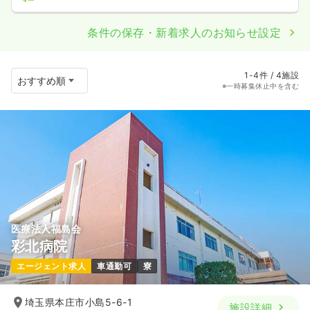
条件の保存・新着求人のお知らせ設定
1-4件 / 4施設
※一時募集休止中を含む
医療法人福島会
彩北病院
エージェント求人
車通勤可
寮
埼玉県本庄市小島5-6-1
施設詳細