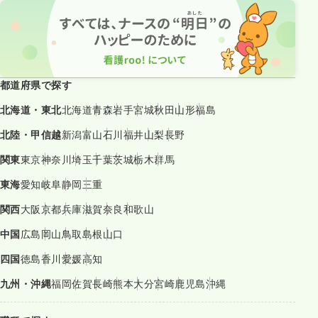
都道府県で探す
北海道・東北
北海道
青森
岩手
宮城
秋田
山形
福島
北陸・甲信越
新潟
富山
石川
福井
山梨
長野
関東
東京
神奈川
埼玉
千葉
茨城
栃木
群馬
東海
愛知
岐阜
静岡
三重
関西
大阪
京都
兵庫
滋賀
奈良
和歌山
中国
広島
岡山
鳥取
島根
山口
四国
徳島
香川
愛媛
高知
九州・沖縄
福岡
佐賀
長崎
熊本
大分
宮崎
鹿児島
沖縄