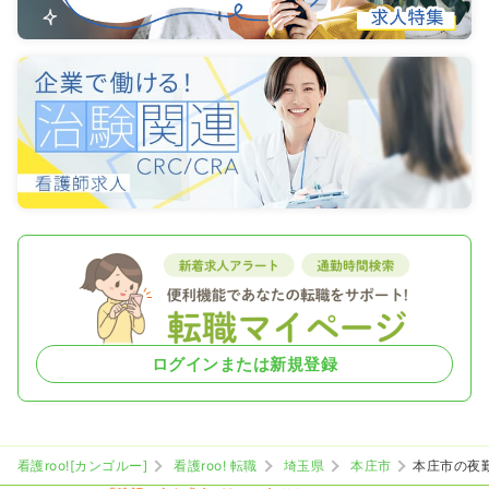
ログインまたは新規登録
看護roo![カンゴルー]
看護roo! 転職
埼玉県
本庄市
本庄市の夜