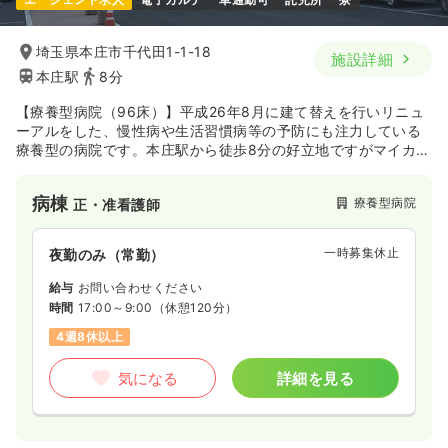
埼玉県本庄市千代田1-1-18
施設詳細
本庄駅
8分
【療養型病院（96床）】平成26年8月に建て替えを行いリニュ
ーアルをした、慢性病や生活習慣病等の予防にも注力している
療養型の病院です。本庄駅から徒歩8分の好立地ですがマイカー
通勤も可能です！また、「子育てサポート企業」として厚生労
働省の認定を受けている病院ですのでご家庭をお持ちの方も多
病棟
療養型病院
正・准看護師
く勤務されています。
一時募集休止
夜勤のみ（常勤）
給与
お問い合わせください
時間
17:00～9:00
（休憩120分）
4週8休以上
気になる
詳細を見る