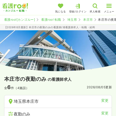
気になる
登録/ログイン
求人検索
メニュー
看護roo![カンゴルー]
看護roo! 転職
埼玉県
本庄市
本庄市の夜
【2026年8月最新】本庄市の夜勤のみの看護師/准看護師求人・転職・給料
本庄市の夜勤のみ
の看護師求人
6
2026/08/05
更新
全
件（4施設）
変更
埼玉県本庄市
変更
夜勤のみ