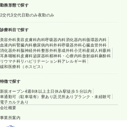
勤務形態で探す
2交代
3交代
日勤のみ
夜勤のみ
診療科目で探す
美容外科
美容皮膚科
内科
呼吸器内科
消化器内科
循環器内科
血液内科
腎臓内科
糖尿病内科
外科
呼吸器外科
心臓血管外科
消化器外科
脳神経外科
整形外科
形成外科
小児科
産婦人科
眼科
耳鼻咽喉科
皮膚科
泌尿器科
精神科・心療内科
放射線科
麻酔科
リウマチ科
リハビリテーション科
アレルギー科
緩和医療科（ホスピス）
特徴で探す
新規オープン
4週8休以上
土日休み
駅徒歩５分以内
車通勤可（駐車場有）
寮あり
託児所あり
ブランク・未経験可
電子カルテあり
会社概要
事業所案内