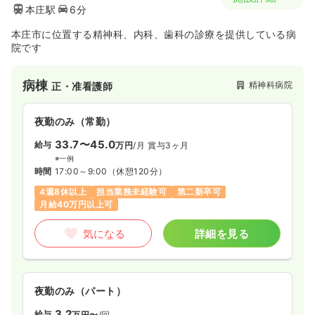
本庄駅
6分
本庄市に位置する精神科、内科、歯科の診療を提供している病
院です
病棟
精神科病院
正・准看護師
夜勤のみ（常勤）
33.7〜45.0
給与
万円
/月
賞与3ヶ月
※一例
時間
17:00～9:00
（休憩120分）
4週8休以上
担当業務未経験可
第二新卒可
月給40万円以上可
気になる
詳細を見る
夜勤のみ（パート）
3.2
給与
万円〜
/回