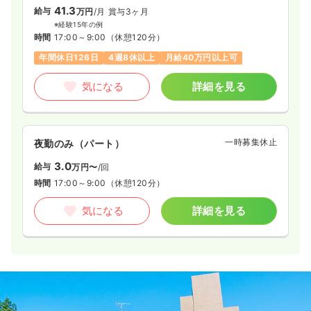
41.3
給与
万円
/月
賞与3ヶ月
※経験15年の例
時間
17:00～9:00
（休憩120分）
年間休日126日
4週8休以上
月給40万円以上可
気になる
詳細を見る
一時募集休止
夜勤のみ（パート）
3.0
給与
万円〜
/回
時間
17:00～9:00
（休憩120分）
気になる
詳細を見る