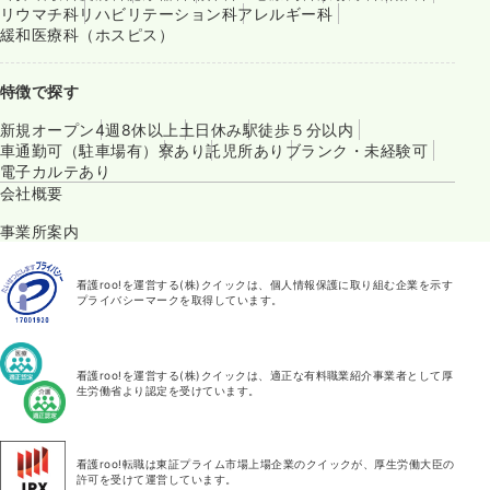
リウマチ科
リハビリテーション科
アレルギー科
緩和医療科（ホスピス）
特徴で探す
新規オープン
4週8休以上
土日休み
駅徒歩５分以内
車通勤可（駐車場有）
寮あり
託児所あり
ブランク・未経験可
電子カルテあり
会社概要
事業所案内
看護roo!を運営する(株)クイックは、個人情報保護に取り組む企業を示す
プライバシーマークを取得しています。
看護roo!を運営する(株)クイックは、適正な有料職業紹介事業者として厚
生労働省より認定を受けています。
看護roo!転職は東証プライム市場上場企業のクイックが、厚生労働大臣の
許可を受けて運営しています。