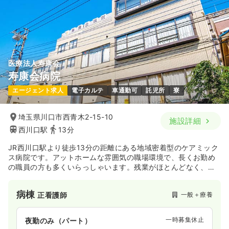
医療法人寿康会
寿康会病院
エージェント求人
電子カルテ
車通勤可
託児所
寮
埼玉県川口市西青木2-15-10
施設詳細
西川口駅
13分
JR西川口駅より徒歩13分の距離にある地域密着型のケアミック
ス病院です。アットホームな雰囲気の職場環境で、長くお勤め
の職員の方も多くいらっしゃいます。残業がほとんどなく、家
庭をお持ちの方も働きやすい職場です。
病棟
一般＋療養
正看護師
一時募集休止
夜勤のみ（パート）