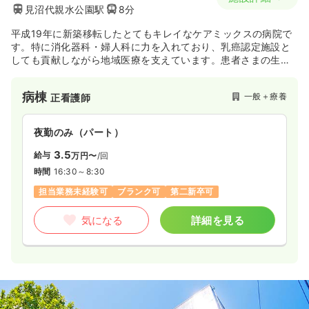
見沼代親水公園駅
8分
平成19年に新築移転したとてもキレイなケアミックスの病院で
す。特に消化器科・婦人科に力を入れており、乳癌認定施設と
しても貢献しながら地域医療を支えています。患者さまの生活
の質のさらなる向上を目指し、他職種と連携することでより良
いサポート出来る体制作りを行っております。
病棟
一般＋療養
正看護師
夜勤のみ（パート）
3.5
給与
万円〜
/回
時間
16:30～8:30
担当業務未経験可
ブランク可
第二新卒可
気になる
詳細を見る