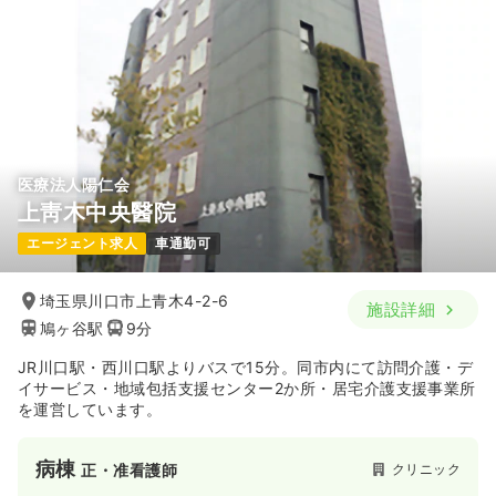
医療法人陽仁会
上靑木中央醫院
エージェント求人
車通勤可
埼玉県川口市上青木4-2-6
施設詳細
鳩ヶ谷駅
9分
JR川口駅・西川口駅よりバスで15分。同市内にて訪問介護・デ
イサービス・地域包括支援センター2か所・居宅介護支援事業所
を運営しています。
病棟
クリニック
正・准看護師