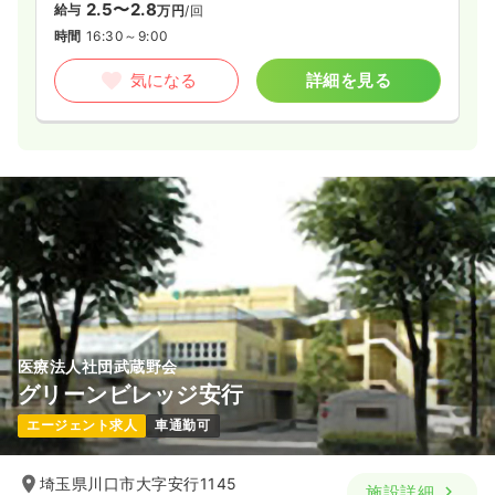
2.5〜2.8
給与
万円
/回
時間
16:30～9:00
気になる
詳細を見る
医療法人社団武蔵野会
グリーンビレッジ安行
エージェント求人
車通勤可
埼玉県川口市大字安行1145
施設詳細