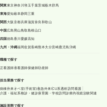
関東
東京
神奈川
埼玉
千葉
茨城
栃木
群馬
東海
愛知
岐阜
静岡
三重
関西
大阪
京都
兵庫
滋賀
奈良
和歌山
中国
広島
岡山
鳥取
島根
山口
四国
徳島
香川
愛媛
高知
九州・沖縄
福岡
佐賀
長崎
熊本
大分
宮崎
鹿児島
沖縄
職種で探す
正看護師
准看護師
保健師
助産師
担当業務で探す
病棟
外来
オペ室(手術室)
救急外来
ICU系
透析
訪問看護
介護・福祉系
検診・健診
保育園・学校
訪問診療
内視鏡
治験関連
施設形態で探す