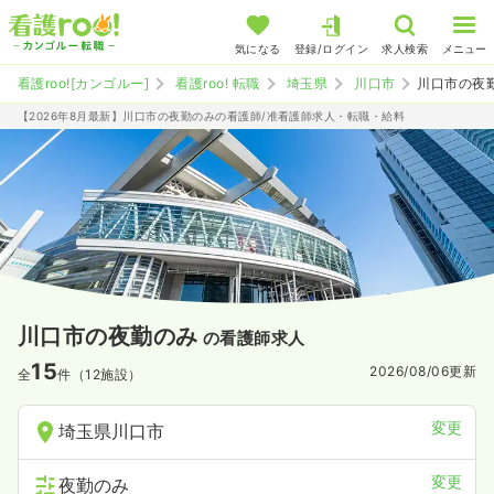
気になる
登録/ログイン
求人検索
メニュー
看護roo![カンゴルー]
看護roo! 転職
埼玉県
川口市
川口市の夜
【2026年8月最新】川口市の夜勤のみの看護師/准看護師求人・転職・給料
川口市の夜勤のみ
の看護師求人
15
2026/08/06
更新
全
件（12施設）
変更
埼玉県川口市
変更
夜勤のみ