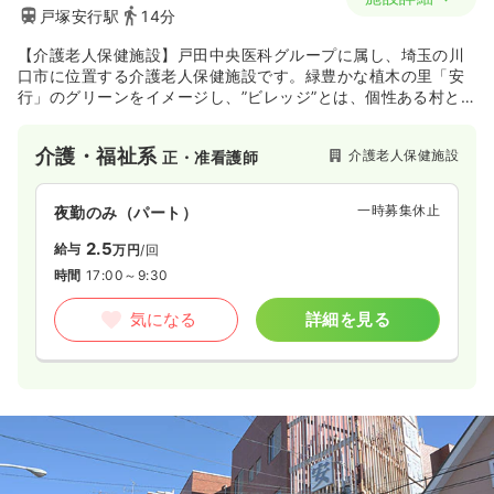
戸塚安行駅
14分
【介護老人保健施設】戸田中央医科グループに属し、埼玉の川
口市に位置する介護老人保健施設です。緑豊かな植木の里「安
行」のグリーンをイメージし、”ビレッジ”とは、個性ある村と
例えております。
介護・福祉系
介護老人保健施設
正・准看護師
一時募集休止
夜勤のみ（パート）
2.5
給与
万円
/回
時間
17:00～9:30
気になる
詳細を見る