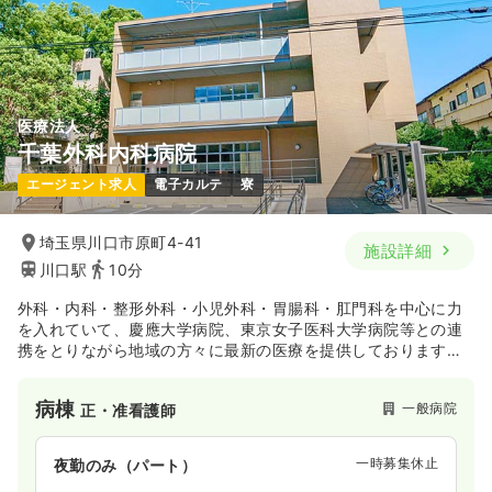
医療法人
千葉外科内科病院
エージェント求人
電子カルテ
寮
埼玉県川口市原町4-41
施設詳細
川口駅
10分
外科・内科・整形外科・小児外科・胃腸科・肛門科を中心に力
を入れていて、慶應大学病院、東京女子医科大学病院等との連
携をとりながら地域の方々に最新の医療を提供しております。
年間100症例以上の手術実績がある病院でありながら、併設施
設として特別養護老人ホームがあり、患者さまの症状に寄り添
病棟
一般病院
正・准看護師
った良質な医療・介護を目指して邁進しております。
一時募集休止
夜勤のみ（パート）