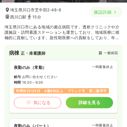
埼玉県川口市芝中田2-48-6
施設詳細
西川口駅
15分
埼玉県川口市にある地域の拠点病院です。透析クリニックや介
護施設・訪問看護ステーションも運営しており、地域医療に積
極的に貢献しています。急性期医療への貢献をしており、年間
1600件以上の救急搬送を受け入れを行いつつ、心カテーテルの
治療実績が埼玉県で上位を誇るほど循環器に強みを持っている
病棟
一般病院
正・准看護師
のが特徴です。
一時募集休止
夜勤のみ（常勤）
給与
お問い合わせください
時間
16:30～9:00
年間休日125日
4週8休以上
ブランク可
第二新卒可
気になる
詳細を見る
一時募集休止
夜勤のみ（パート）