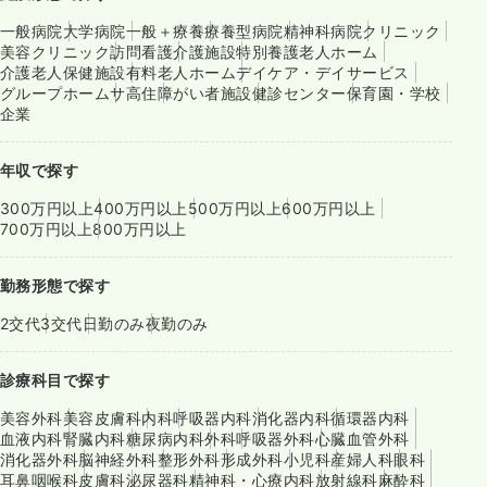
一般病院
大学病院
一般＋療養
療養型病院
精神科病院
クリニック
美容クリニック
訪問看護
介護施設
特別養護老人ホーム
介護老人保健施設
有料老人ホーム
デイケア・デイサービス
グループホーム
サ高住
障がい者施設
健診センター
保育園・学校
企業
年収で探す
300万円以上
400万円以上
500万円以上
600万円以上
700万円以上
800万円以上
勤務形態で探す
2交代
3交代
日勤のみ
夜勤のみ
診療科目で探す
美容外科
美容皮膚科
内科
呼吸器内科
消化器内科
循環器内科
血液内科
腎臓内科
糖尿病内科
外科
呼吸器外科
心臓血管外科
消化器外科
脳神経外科
整形外科
形成外科
小児科
産婦人科
眼科
耳鼻咽喉科
皮膚科
泌尿器科
精神科・心療内科
放射線科
麻酔科