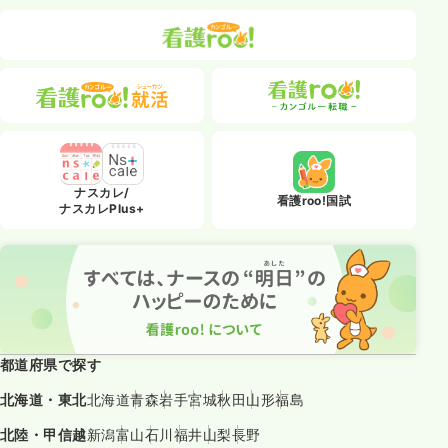
ナスカレ/
看護roo!国試
ナスカレPlus+
都道府県で探す
北海道・東北
北海道
青森
岩手
宮城
秋田
山形
福島
北陸・甲信越
新潟
富山
石川
福井
山梨
長野