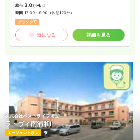
3.0
給与
万円
/回
時間
17:00～9:00
（休憩120分）
ブランク可
気になる
詳細を見る
株式会社ベストライフ埼玉
ラ・ヴィ南浦和Ⅰ
エージェント求人
寮