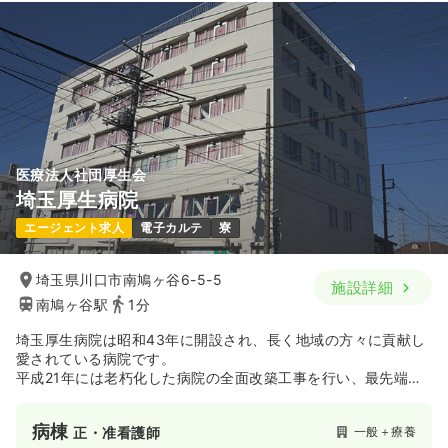
医療法人社団厚生会
埼玉厚生病院
エージェント求人
電子カルテ
寮
埼玉県川口市南鳩ヶ谷6-5-5
施設詳細
南鳩ヶ谷駅
1分
埼玉厚生病院は昭和43年に開設され、長く地域の方々に貢献し
愛されている病院です。
平成21年には老朽化した病院の全面改築工事を行い、最先端の
マルチスライスCT、1.5テスラMRI-CTを導入し、より脳神経疾
患の領域強化をしています。
病棟
一般＋療養
正・准看護師
また、介護老人保険施設・特別養護老人ホームを併設し、急性