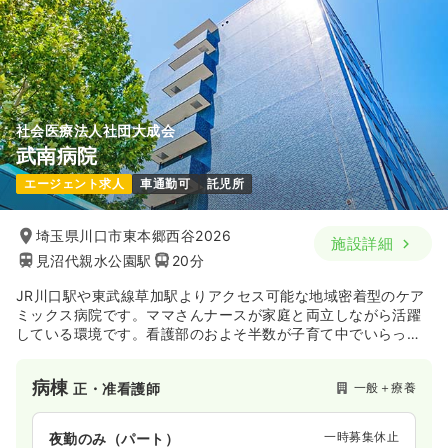
社会医療法人社団大成会
武南病院
エージェント求人
車通勤可
託児所
埼玉県川口市東本郷西谷2026
施設詳細
見沼代親水公園駅
20分
JR川口駅や東武線草加駅よりアクセス可能な地域密着型のケア
ミックス病院です。ママさんナースが家庭と両立しながら活躍
している環境です。看護部のおよそ半数が子育て中でいらっし
ゃいます。
病棟
一般＋療養
正・准看護師
一時募集休止
夜勤のみ（パート）