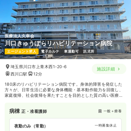
医療法人久幸会
川口きゅうぽらリハビリテーション病院
エージェント求人
電子カルテ
車通勤可
託児所
埼玉県川口市上青木西1-20-6
施設詳細
西川口駅
12分
180床のリハビリテーション病院です。身体的障害を発症した
方々が、日常生活に必要な身体機能・基本動作能力を回復し、
家庭復帰、社会復帰を果たすことを目的とした質の高い医療と
専門的リハビリテーションを提供します。
病棟
一般＋療養
正・准看護師
一時募集休止
夜勤のみ（常勤）