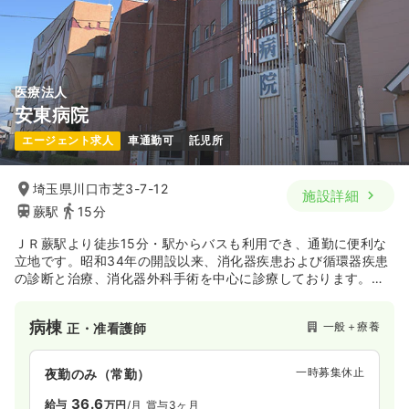
医療法人
安東病院
エージェント求人
車通勤可
託児所
埼玉県川口市芝3-7-12
施設詳細
蕨駅
15分
ＪＲ蕨駅より徒歩15分・駅からバスも利用でき、通勤に便利な
立地です。昭和34年の開設以来、消化器疾患および循環器疾患
の診断と治療、消化器外科手術を中心に診療しております。内
視鏡手術や腹腔鏡手術にも力をいれ、最新鋭の医療設備を整え
医療知識・技術の向上に努めております。
病棟
一般＋療養
正・准看護師
一時募集休止
夜勤のみ（常勤）
36.6
給与
万円
/月
賞与3ヶ月