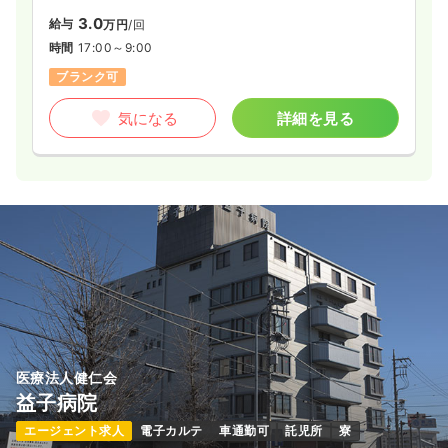
3.0
給与
万円
/回
時間
17:00～9:00
ブランク可
気になる
詳細を見る
医療法人健仁会
益子病院
エージェント求人
電子カルテ
車通勤可
託児所
寮