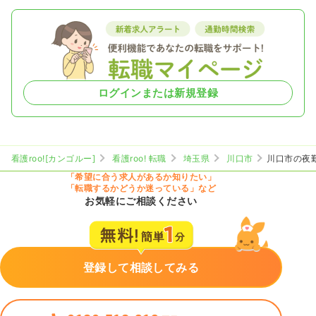
ログインまたは新規登録
看護roo![カンゴルー]
看護roo! 転職
埼玉県
川口市
川口市の夜
「希望に合う求人があるか知りたい」
「転職するかどうか迷っている」など
お気軽にご相談ください
登録して相談してみる