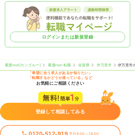
ログインまたは新規登録
看護roo![カンゴルー]
看護roo! 転職
佐賀県
伊万里市
伊万里市
「希望に合う求人があるか知りたい」
「転職するかどうか迷っている」など
お気軽にご相談ください
登録して相談してみる
0120-512-919
平日9:00～18:00