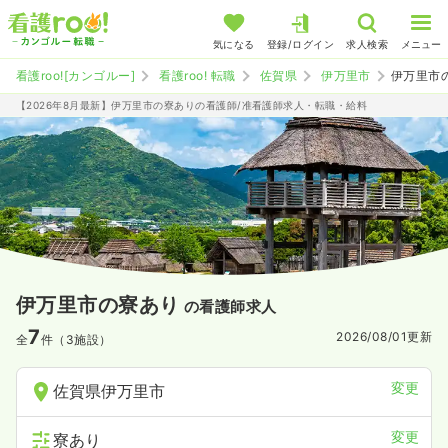
気になる
登録/ログイン
求人検索
メニュー
看護roo![カンゴルー]
看護roo! 転職
佐賀県
伊万里市
伊万里市
【2026年8月最新】伊万里市の寮ありの看護師/准看護師求人・転職・給料
伊万里市の寮あり
の看護師求人
7
2026/08/01
更新
全
件（3施設）
変更
佐賀県伊万里市
変更
寮あり