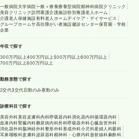
一般病院
大学病院
一般＋療養
療養型病院
精神科病院
クリニック
美容クリニック
訪問看護
介護施設
特別養護老人ホーム
介護老人保健施設
有料老人ホーム
デイケア・デイサービス
グループホーム
サ高住
障がい者施設
健診センター
保育園・学校
企業
年収で探す
300万円以上
400万円以上
500万円以上
600万円以上
700万円以上
800万円以上
勤務形態で探す
2交代
3交代
日勤のみ
夜勤のみ
診療科目で探す
美容外科
美容皮膚科
内科
呼吸器内科
消化器内科
循環器内科
血液内科
腎臓内科
糖尿病内科
外科
呼吸器外科
心臓血管外科
消化器外科
脳神経外科
整形外科
形成外科
小児科
産婦人科
眼科
耳鼻咽喉科
皮膚科
泌尿器科
精神科・心療内科
放射線科
麻酔科