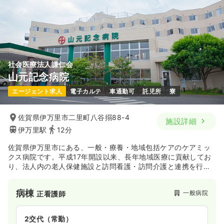
社会医療法人謙仁会
山元記念病院
エージェント求人
電子カルテ
車通勤可
託児所
寮
佐賀県伊万里市二里町八谷搦88-4
施設詳細
伊万里駅
12分
佐賀県伊万里市にある、一般・療養・地域包括ケアのケアミッ
クス病院です。平成17年開設以来、長年地域医療に貢献してお
り、法人内の老人保健施設と訪問看護・訪問介護と連携を行
い、救急医療～慢性期医療～在宅医療までのトータルヘルスケ
アを目指しています。
病棟
一般病院
正看護師
2交代（常勤）