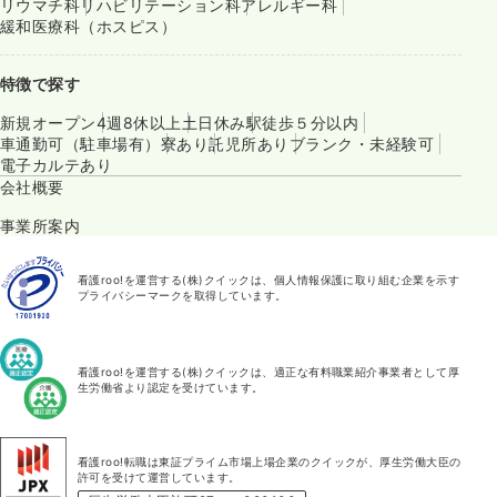
リウマチ科
リハビリテーション科
アレルギー科
緩和医療科（ホスピス）
特徴で探す
新規オープン
4週8休以上
土日休み
駅徒歩５分以内
車通勤可（駐車場有）
寮あり
託児所あり
ブランク・未経験可
電子カルテあり
会社概要
事業所案内
看護roo!を運営する(株)クイックは、個人情報保護に取り組む企業を示す
プライバシーマークを取得しています。
看護roo!を運営する(株)クイックは、適正な有料職業紹介事業者として厚
生労働省より認定を受けています。
看護roo!転職は東証プライム市場上場企業のクイックが、厚生労働大臣の
許可を受けて運営しています。