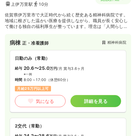
上伊万里駅
10分
佐賀県伊万里市で大正時代から続く歴史ある精神科病院です。
地域に根ざした温かい医療を提供しながら、職員が長く安心し
て働ける独自の福利厚生が整っています。理念は「人間らしさ
を尊重し、真心と愛情を込めて、心身の健康作りのお手伝いを
する」ことであり、医療法人博友会によって運営されていま
病棟
精神科病院
正・准看護師
す。
日勤のみ（常勤）
20.6〜25.0
給与
万円
/月
賞与3.6ヶ月
※一例
時間
8:00～17:00
（休憩60分）
月給25万円以上可
気になる
詳細を見る
2交代（常勤）
24.2〜28.6
給与