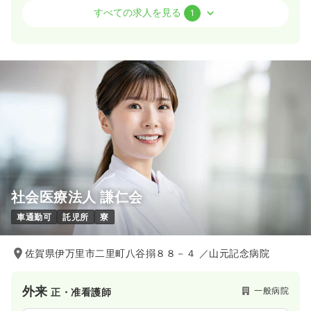
外来
一般病院
正看護師
すべての求人を見る
1
2交代（常勤）
24.9〜28.3
給与
万円
/月
賞与2.5ヶ月
※一例
時間
8:00～17:00
4週8休以上
月給28万円以上可
気になる
詳細を見る
社会医療法人 謙仁会
車通勤可
託児所
寮
佐賀県伊万里市二里町八谷搦８８－４ ／山元記念病院
外来
一般病院
正・准看護師