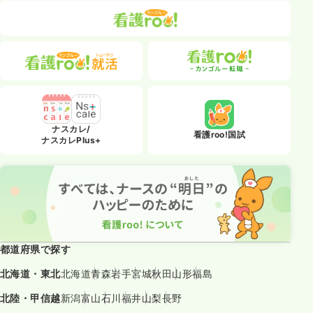
ナスカレ/
看護roo!国試
ナスカレPlus+
都道府県で探す
北海道・東北
北海道
青森
岩手
宮城
秋田
山形
福島
北陸・甲信越
新潟
富山
石川
福井
山梨
長野