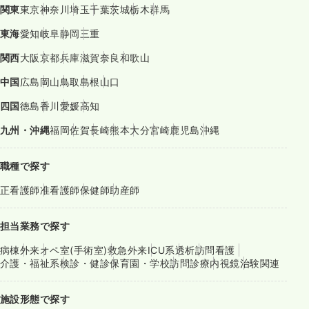
関東
東京
神奈川
埼玉
千葉
茨城
栃木
群馬
東海
愛知
岐阜
静岡
三重
関西
大阪
京都
兵庫
滋賀
奈良
和歌山
中国
広島
岡山
鳥取
島根
山口
四国
徳島
香川
愛媛
高知
九州・沖縄
福岡
佐賀
長崎
熊本
大分
宮崎
鹿児島
沖縄
職種で探す
正看護師
准看護師
保健師
助産師
担当業務で探す
病棟
外来
オペ室(手術室)
救急外来
ICU系
透析
訪問看護
介護・福祉系
検診・健診
保育園・学校
訪問診療
内視鏡
治験関連
施設形態で探す