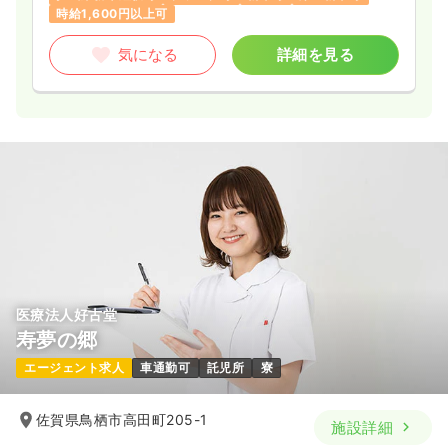
透析
一般病院
正・准看護師
時給1,600円以上可
一時募集休止
日勤のみ（常勤）
気になる
詳細を見る
15.6〜23.1
給与
万円
/月
賞与3.8ヶ月
※一例
時間
8:00～16:30
（休憩60分）
日曜休み
4週8休以上
月給23万円以上可
気になる
詳細を見る
医療法人好古堂
寿夢の郷
エージェント求人
車通勤可
託児所
寮
佐賀県鳥栖市高田町205-1
施設詳細