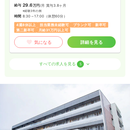
29.6
給与
万円
/月
賞与3.8ヶ月
※経験3年の例
時間
8:30～17:00
（休憩60分）
4週8休以上
担当業務未経験可
ブランク可
新卒可
第二新卒可
月給31万円以上可
気になる
詳細を見る
内視鏡
一般病院
正・准看護師
すべての求人を見る
5
日勤のみ（常勤）
17.6〜23.1
給与
万円
/月
賞与3.8ヶ月
※一例
時間
8:30～17:00
（休憩60分）
日祝休み
4週8休以上
オンコールあり
担当業務未経験可
ブランク可
新卒可
第二新卒可
月給23万円以上可
気になる
詳細を見る