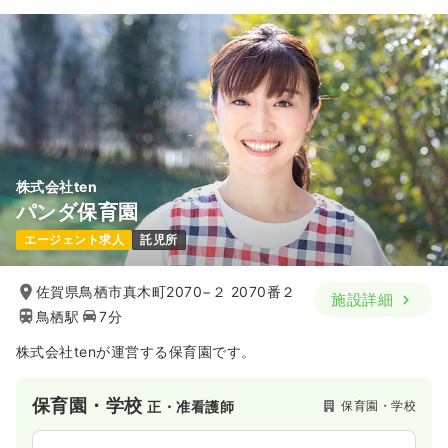
29.6
給与
万円
/月
賞与3.5ヶ月
※経験19年の例
時間
8:30～17:30
（休憩60分）
日祝休み
4週8休以上
月給29万円以上可
気になる
詳細を見る
株式会社ten
透析
一般病院
正・准看護師
パンダ保育園
エージェント求人
託児所
一時募集休止
日勤のみ（常勤）
20.3〜26.6
給与
万円
/月
賞与3.5ヶ月
佐賀県鳥栖市真木町2070−２ 2070番２
施設詳細
※一例
鳥栖駅
7分
時間
9:00～18:00
（休憩60分）
日曜休み
4週8休以上
月給26万円以上可
株式会社tenが運営する保育園です。
気になる
詳細を見る
保育園・学校
保育園・学校
正・准看護師