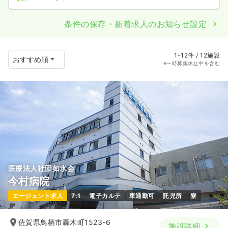
条件の保存・新着求人のお知らせ設定
1-12件 / 12施設
※一時募集休止中を含む
医療法人社団如水会
今村病院
エージェント求人
7:1
電子カルテ
車通勤可
託児所
寮
佐賀県鳥栖市轟木町1523-6
施設詳細