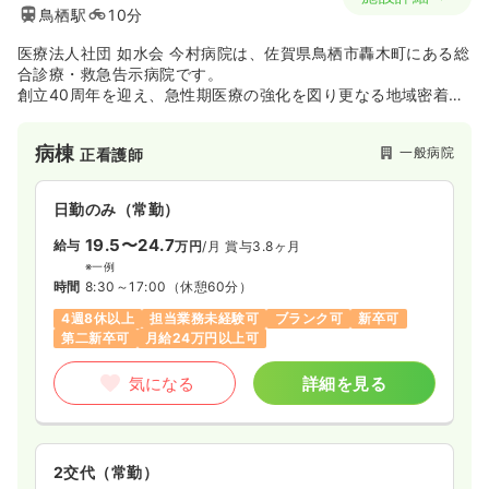
鳥栖駅
10分
医療法人社団 如水会 今村病院は、佐賀県鳥栖市轟木町にある総
合診療・救急告示病院です。
創立40周年を迎え、急性期医療の強化を図り更なる地域密着を
目指しています。
病棟
一般病院
正看護師
日勤のみ（常勤）
19.5〜24.7
給与
万円
/月
賞与3.8ヶ月
※一例
時間
8:30～17:00
（休憩60分）
4週8休以上
担当業務未経験可
ブランク可
新卒可
第二新卒可
月給24万円以上可
気になる
詳細を見る
2交代（常勤）