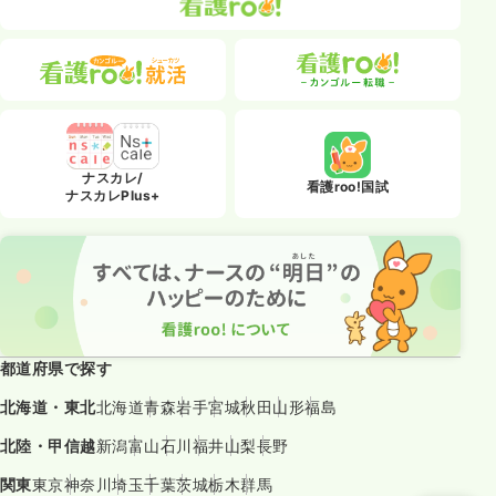
ナスカレ/
看護roo!国試
ナスカレPlus+
都道府県で探す
北海道・東北
北海道
青森
岩手
宮城
秋田
山形
福島
北陸・甲信越
新潟
富山
石川
福井
山梨
長野
関東
東京
神奈川
埼玉
千葉
茨城
栃木
群馬