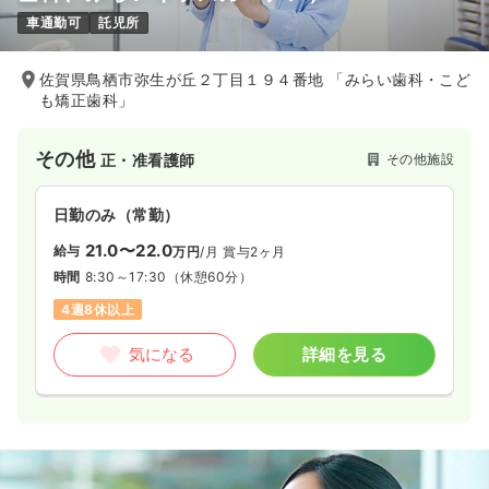
車通勤可
託児所
佐賀県鳥栖市弥生が丘２丁目１９４番地 「みらい歯科・こど
も矯正歯科」
その他
その他施設
正・准看護師
日勤のみ（常勤）
21.0〜22.0
給与
万円
/月
賞与2ヶ月
時間
8:30～17:30
（休憩60分）
4週8休以上
気になる
詳細を見る