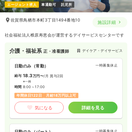
エージェント求人
車通勤可
託児所
佐賀県鳥栖市本町3丁目1494番地10
施設詳細
社会福祉法人椎原寿恵会が運営するデイサービスセンターです
介護・福祉系
デイケア・デイサービス
正・准看護師
一時募集休止
日勤のみ（常勤）
18.3
給与
万円〜
/月
賞与2回
※一例
時間
8:00～17:00
年間休日122日
月給18万円以上可
気になる
詳細を見る
一時募集休止
日勤のみ（パート）