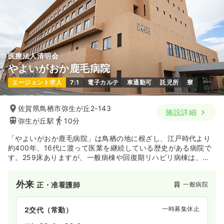
医療法人清明会
やよいがおか鹿毛病院
エージェント求人
7:1
電子カルテ
車通勤可
託児所
寮
佐賀県鳥栖市弥生が丘2-143
施設詳細
弥生が丘駅
10分
「やよいがおか鹿毛病院」は鳥栖の地に根ざし、江戸時代より
約400年、16代に渡って医業を継続している歴史がある病院で
す。259床ありますが、一般病棟や回復期リハビリ病棟は、整
形外科疾患の患者様が主な入院層となります。それ以外でも地
域包括ケア病棟や療養病棟を要し、地域の患者様の医療ニーズ
外来
一般病院
正・准看護師
に合わせた幅広い医療を提供されています。
一時募集休止
2交代（常勤）