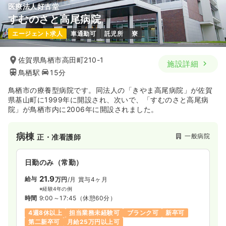
医療法人好古堂
すむのさと高尾病院
外来
一般病院
正看護師
エージェント求人
車通勤可
託児所
寮
一時募集休止
日勤のみ（常勤）
佐賀県鳥栖市高田町210-1
施設詳細
鳥栖駅
15分
17.6〜23.1
給与
万円
/月
賞与3.8ヶ月
※一例
鳥栖市の療養型病院です。同法人の「きやま高尾病院」が佐賀
時間
8:30～17:00
（休憩60分）
県基山町に1999年に開設され、次いで、「すむのさと高尾病
日祝休み
4週8休以上
担当業務未経験可
ブランク可
院」が鳥栖市内に2006年に開設されました。
新卒可
第二新卒可
月給23万円以上可
病棟
一般病院
正・准看護師
気になる
詳細を見る
日勤のみ（常勤）
オペ室(手術室)
一般病院
正看護師
21.9
給与
万円
/月
賞与4ヶ月
※経験4年の例
一時募集休止
日勤のみ（常勤）
時間
9:00～17:45
（休憩60分）
4週8休以上
担当業務未経験可
ブランク可
新卒可
20.6〜27.7
給与
万円
/月
賞与3.8ヶ月
第二新卒可
月給25万円以上可
※一例