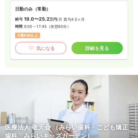
日勤のみ（常勤）
19.0〜25.2
給与
万円
/月
賞与4.5ヶ月
時間
9:00～17:45
（休憩60分）
4週8休以上
気になる
詳細を見る
医療法人 敬天会 （みらい歯科・こども矯正
歯科、みらいキッズガーデン）