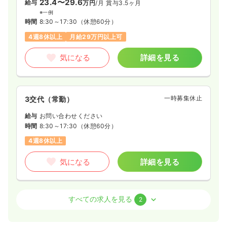
23.4〜29.6
給与
万円
/月
賞与3.5ヶ月
※一例
時間
8:30～17:30
（休憩60分）
4週8休以上
月給29万円以上可
気になる
詳細を見る
一時募集休止
3交代（常勤）
給与
お問い合わせください
時間
8:30～17:30
（休憩60分）
4週8休以上
気になる
詳細を見る
オペ室(手術室)
一般病院
正・准看護師
すべての求人を見る
2
一時募集休止
日勤のみ（常勤）