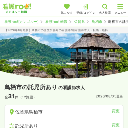
気になる
登録/ログイン
求人検索
メニュー
看護roo![カンゴルー]
看護roo! 転職
佐賀県
鳥栖市
鳥栖市の託
【2026年8月最新】鳥栖市の託児所ありの看護師/准看護師求人・転職・給料
鳥栖市の託児所あり
の看護師求人
31
2026/08/05
更新
全
件（12施設）
変更
佐賀県鳥栖市
変更
託児所あり