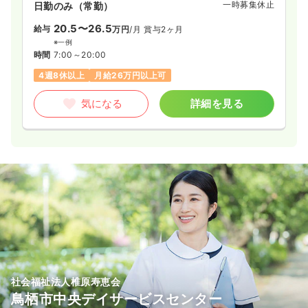
一時募集休止
日勤のみ（常勤）
20.5〜26.5
給与
万円
/月
賞与2ヶ月
※一例
時間
7:00～20:00
4週8休以上
月給26万円以上可
気になる
詳細を見る
社会福祉法人椎原寿恵会
鳥栖市中央デイサービスセンター