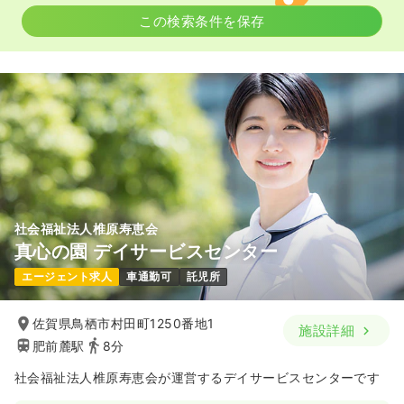
この検索条件を保存
社会福祉法人椎原寿恵会
真心の園 デイサービスセンター
エージェント求人
車通勤可
託児所
佐賀県鳥栖市村田町1250番地1
施設詳細
肥前麓駅
8分
社会福祉法人椎原寿恵会が運営するデイサービスセンターです