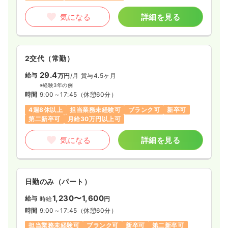
時間
8:30～17:00
（休憩60分）
気になる
詳細を見る
4週8休以上
オンコールあり
担当業務未経験可
ブランク可
新卒可
第二新卒可
月給27万円以上可
気になる
詳細を見る
2交代（常勤）
29.4
給与
万円
/月
賞与4.5ヶ月
検診・健診
※経験3年の例
一般病院
保健師
時間
9:00～17:45
（休憩60分）
4週8休以上
担当業務未経験可
ブランク可
新卒可
一時募集休止
日勤のみ（常勤）
第二新卒可
月給30万円以上可
20.0〜23.6
給与
万円
/月
賞与3.8ヶ月
気になる
詳細を見る
※一例
時間
8:30～17:00
（休憩60分）
日祝休み
4週8休以上
担当業務未経験可
新卒可
第二新卒可
月給23万円以上可
日勤のみ（パート）
気になる
詳細を見る
1,230〜1,600
給与
時給
円
時間
9:00～17:45
（休憩60分）
担当業務未経験可
ブランク可
新卒可
第二新卒可