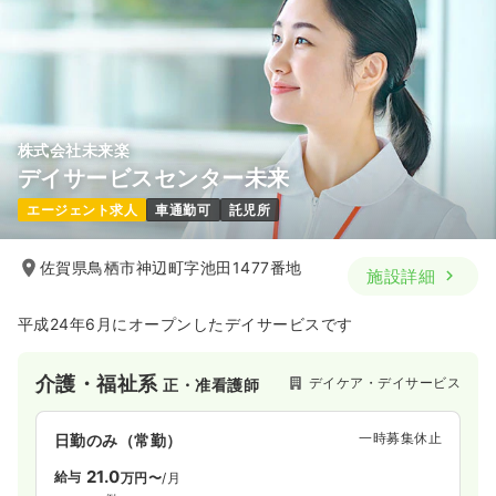
株式会社未来楽
デイサービスセンター未来
エージェント求人
車通勤可
託児所
佐賀県鳥栖市神辺町字池田1477番地
施設詳細
平成24年6月にオープンしたデイサービスです
介護・福祉系
デイケア・デイサービス
正・准看護師
一時募集休止
日勤のみ（常勤）
21.0
給与
万円〜
/月