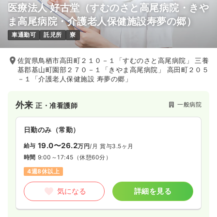
医療法人 好古堂（すむのさと高尾病院・きや
ま高尾病院・介護老人保健施設寿夢の郷）
車通勤可
託児所
寮
佐賀県鳥栖市高田町２１０－１「すむのさと高尾病院」 三養
基郡基山町園部２７０－１「きやま高尾病院」 高田町２０５
－１「介護老人保健施設 寿夢の郷」
外来
一般病院
正・准看護師
日勤のみ（常勤）
19.0〜26.2
給与
万円
/月
賞与3.5ヶ月
時間
9:00～17:45
（休憩60分）
4週8休以上
気になる
詳細を見る