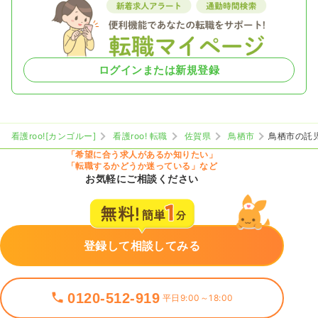
ログインまたは新規登録
看護roo![カンゴルー]
看護roo! 転職
佐賀県
鳥栖市
鳥栖市の託
「希望に合う求人があるか知りたい」
「転職するかどうか迷っている」など
お気軽にご相談ください
登録して相談してみる
0120-512-919
平日9:00～18:00