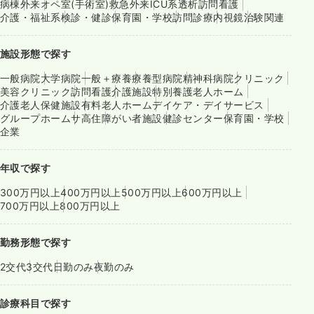
病棟
外来
オペ室(手術室)
救急外来
ICU系
透析
訪問看護
介護・福祉系
検診・健診
保育園・学校
訪問診療
内視鏡
治験関連
施設形態で探す
一般病院
大学病院
一般＋療養
療養型病院
精神科病院
クリニック
美容クリニック
訪問看護
介護施設
特別養護老人ホーム
介護老人保健施設
有料老人ホーム
デイケア・デイサービス
グループホーム
サ高住
障がい者施設
健診センター
保育園・学校
企業
年収で探す
300万円以上
400万円以上
500万円以上
600万円以上
700万円以上
800万円以上
勤務形態で探す
2交代
3交代
日勤のみ
夜勤のみ
診療科目で探す