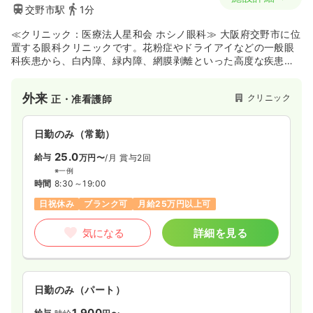
交野市駅
1分
≪クリニック：医療法人星和会 ホシノ眼科≫ 大阪府交野市に位
置する眼科クリニックです。花粉症やドライアイなどの一般眼
科疾患から、白内障、緑内障、網膜剥離といった高度な疾患ま
で幅広く対応しており、日帰り白内障手術や硝子体手術も行っ
ています。クリーンルーム完備の手術室を備え、医療事故ゼロ
外来
クリニック
正・准看護師
を目指した安全な医療を提供しています。眼科分野の専門性を
高めたい方や、手術介助に興味のある看護師さんにおすすめで
す。
日勤のみ（常勤）
25.0
給与
万円〜
/月
賞与2回
※一例
時間
8:30～19:00
日祝休み
ブランク可
月給25万円以上可
気になる
詳細を見る
日勤のみ（パート）
1,900
給与