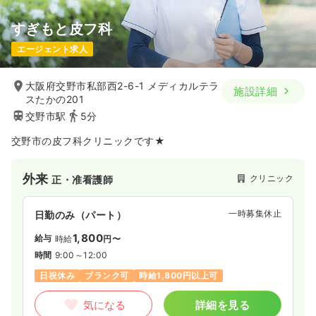
すぎもと皮フ科
エージェント求人
大阪府交野市私部西2-6-1 メディカルテラ
施設詳細
スたかの201
交野市駅
5分
交野市の皮フ科クリニックです★
外来
クリニック
正・准看護師
一時募集休止
日勤のみ（パート）
1,800
給与
時給
円〜
時間
9:00～12:00
日祝休み
ブランク可
時給1,800円以上可
気になる
詳細を見る