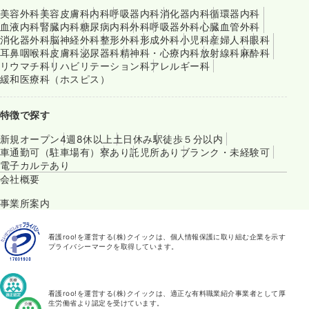
美容外科
美容皮膚科
内科
呼吸器内科
消化器内科
循環器内科
血液内科
腎臓内科
糖尿病内科
外科
呼吸器外科
心臓血管外科
消化器外科
脳神経外科
整形外科
形成外科
小児科
産婦人科
眼科
耳鼻咽喉科
皮膚科
泌尿器科
精神科・心療内科
放射線科
麻酔科
リウマチ科
リハビリテーション科
アレルギー科
緩和医療科（ホスピス）
特徴で探す
新規オープン
4週8休以上
土日休み
駅徒歩５分以内
車通勤可（駐車場有）
寮あり
託児所あり
ブランク・未経験可
電子カルテあり
会社概要
事業所案内
看護roo!を運営する(株)クイックは、個人情報保護に取り組む企業を示す
プライバシーマークを取得しています。
看護roo!を運営する(株)クイックは、適正な有料職業紹介事業者として厚
生労働省より認定を受けています。