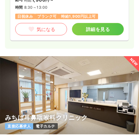
時給
円〜
時間
8:30～13:00
日祝休み
ブランク可
時給1,900円以上可
気になる
詳細を見る
NEW
みちば耳鼻咽喉科クリニック
直接応募求人
電子カルテ