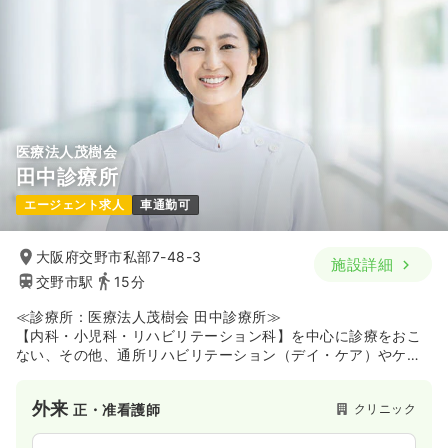
医療法人茂樹会
田中診療所
エージェント求人
車通勤可
大阪府交野市私部7-48-3
施設詳細
交野市駅
15分
≪診療所：医療法人茂樹会 田中診療所≫
【内科・小児科・リハビリテーション科】を中心に診療をおこ
ない、その他、通所リハビリテーション（デイ・ケア）やケア
プラン作成をおこなうケアプランセンターも併設しています。
また、関連施設として介護老人施設やグループホームも運営し
外来
クリニック
正・准看護師
ており、地域の方々が安心して暮らせるように、医療と介護の
両面からサポートしています。内科・小児科の経験を積みたい