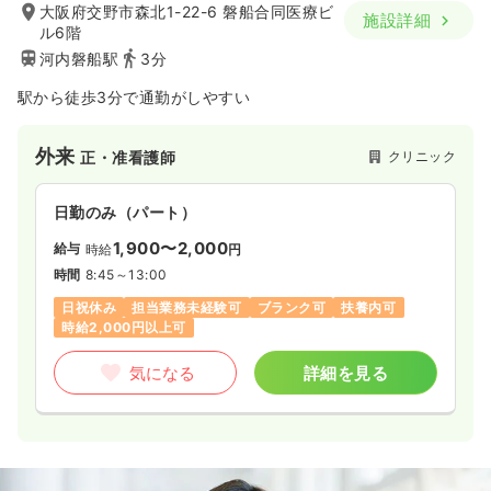
大阪府交野市森北1-22-6 磐船合同医療ビ
施設詳細
ル6階
河内磐船駅
3分
駅から徒歩3分で通勤がしやすい
外来
クリニック
正・准看護師
日勤のみ（パート）
1,900〜2,000
給与
時給
円
時間
8:45～13:00
日祝休み
担当業務未経験可
ブランク可
扶養内可
時給2,000円以上可
気になる
詳細を見る