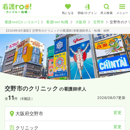
気になる
登録/ログイン
求人検索
メニュー
看護roo![カンゴルー]
看護roo! 転職
大阪府
交野市
交野市のク
【2026年8月最新】交野市のクリニックの看護師/准看護師求人・転職・給料
交野市のクリニック
の看護師求人
11
2026/08/07
更新
全
件（8施設）
変更
大阪府交野市
変更
クリニック