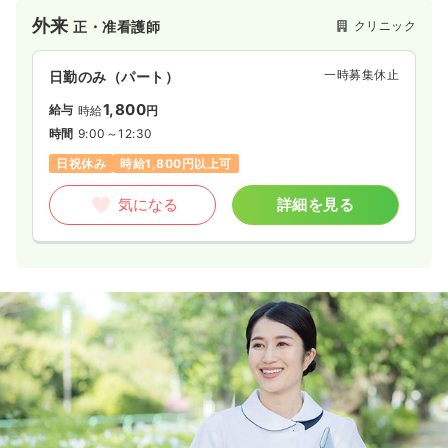
外来
クリニック
正・准看護師
一時募集休止
日勤のみ（パート）
1,800
給与
時給
円
時間
9:00～12:30
日祝休み
時給1,800円以上可
気になる
詳細を見る