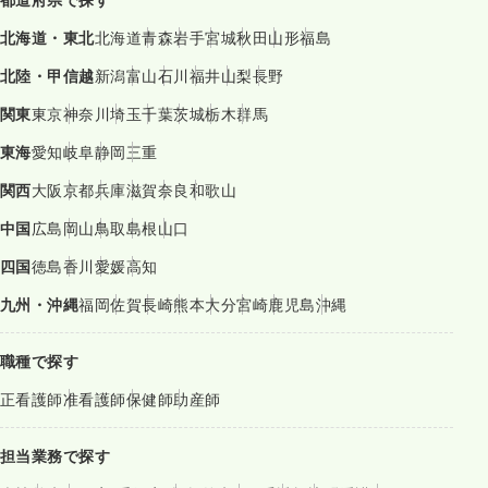
北海道・東北
北海道
青森
岩手
宮城
秋田
山形
福島
北陸・甲信越
新潟
富山
石川
福井
山梨
長野
関東
東京
神奈川
埼玉
千葉
茨城
栃木
群馬
東海
愛知
岐阜
静岡
三重
関西
大阪
京都
兵庫
滋賀
奈良
和歌山
中国
広島
岡山
鳥取
島根
山口
四国
徳島
香川
愛媛
高知
九州・沖縄
福岡
佐賀
長崎
熊本
大分
宮崎
鹿児島
沖縄
職種で探す
正看護師
准看護師
保健師
助産師
担当業務で探す