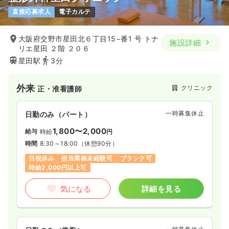
直接応募求人
電子カルテ
大阪府交野市星田北６丁目15−番1 号 トナ
施設詳細
リエ星田 ２階 ２０６
星田駅
3分
外来
クリニック
正・准看護師
一時募集休止
日勤のみ（パート）
1,800〜2,000
給与
時給
円
時間
8:30～18:00
（休憩90分）
日祝休み
担当業務未経験可
ブランク可
時給2,000円以上可
気になる
詳細を見る