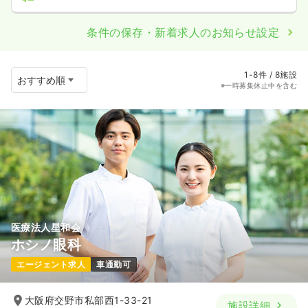
条件の保存・新着求人のお知らせ設定
1-8件 / 8施設
※一時募集休止中を含む
医療法人星和会
ホシノ眼科
エージェント求人
車通勤可
大阪府交野市私部西1-33-21
施設詳細