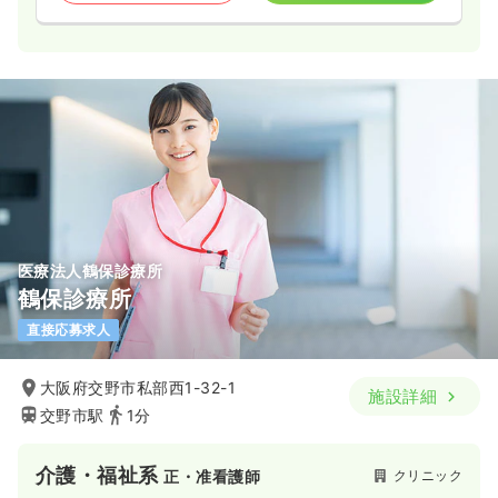
医療法人鶴保診療所
鶴保診療所
直接応募求人
大阪府交野市私部西1-32-1
施設詳細
交野市駅
1分
介護・福祉系
クリニック
正・准看護師