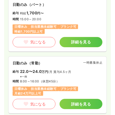
検査・子宮鏡下卵管通水形成術といった内視鏡を用いた自然妊
日勤のみ（パート）
娠への取り組み、酸化ストレス・抗酸化力の測定を通じた体質
改善など、患者様個々の現状に合わせた多様なアプローチを実
1,700
給与
時給
円〜
施しているのが特徴です。また、不妊カウンセラーや胚培養士
時間
15:00～20:00
による相談室を開設して不安や疑問にお答えしており、患者様
に寄り添って不妊治療というトンネルの出口を目指すサポート
日曜休み
担当業務未経験可
ブランク可
を丁寧にしたい方にオススメの環境です。
時給1,700円以上可
気になる
詳細を見る
一時募集休止
日勤のみ（常勤）
22.0〜24.0
給与
万円
/月
賞与4.5ヶ月
※一例
時間
8:00～16:00
（休憩45分）
日曜休み
担当業務未経験可
ブランク可
月給24万円以上可
気になる
詳細を見る