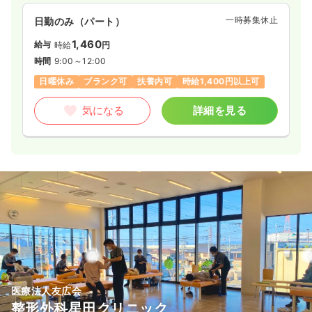
一時募集休止
日勤のみ（パート）
1,460
給与
時給
円
時間
9:00～12:00
日曜休み
ブランク可
扶養内可
時給1,400円以上可
気になる
詳細を見る
医療法人友広会
整形外科星田クリニック