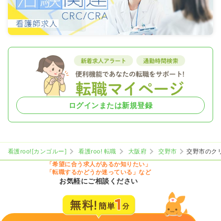
ログインまたは新規登録
看護roo![カンゴルー]
看護roo! 転職
大阪府
交野市
交野市のク
「希望に合う求人があるか知りたい」
「転職するかどうか迷っている」など
お気軽にご相談ください