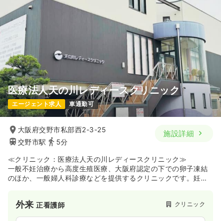
医療法人天の川レディースクリニック
エージェント求人
車通勤可
大阪府交野市私部西2-3-25
施設詳細
交野市駅
5分
≪クリニック：医療法人天の川レディースクリニック≫
一般不妊治療から高度生殖医療、大阪府認定の下での卵子凍結
のほか、一般婦人科診療などを提供するクリニックです。妊娠
をゴールとするのではなく健やかな育児を行えることを目指
し、子宮内に胎嚢が確認できた時点でご希望の産科施設へ紹介
外来
クリニック
正看護師
するなど、一貫した管理を行っています。生化学データに基づ
いた栄養解析による妊娠しやすい身体づくりや、日帰り子宮鏡