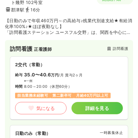
ト幾野 102号室
郡津駅
16分
【日勤のみで年収460万円～の高給与♪残業代別途支給★有給消
化率100%♪★ほぼ夜勤なし】
「訪問看護ステーション ユースフル交野」は、関西を中心に全
国展開するライフケアグループが運営する施設内訪問看護ステ
ーションです。サービス付き高齢者向け住宅にご入居されてい
訪問看護
訪問看護
正看護師
る、末期がんや難病、精神疾患、胃ろうなど医療依存度の高い
方から医療依存度の低い方まで、幅広い利用者様への看護業務
をお任せします。60室の中規模施設なので、利用者様一人ひと
2交代（常勤）
りとしっかり向き合える点が魅力です。介護士との協力体制が
整っているため、看護業務に集中できる環境です。
35.0〜40.6
給与
万円
/月
賞与2ヶ月
※一例
時間
8:00～20:00
（休憩60分）
担当業務未経験可
第二新卒可
月給40万円以上可
気になる
詳細を見る
一時募集休止
日勤のみ（常勤）