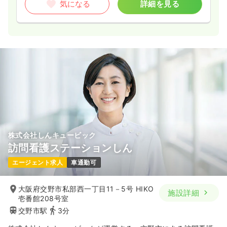
気になる
詳細を見る
株式会社しんキュービック
訪問看護ステーションしん
エージェント求人
車通勤可
大阪府交野市私部西一丁目11－5号 HIKO
施設詳細
壱番館208号室
交野市駅
3分