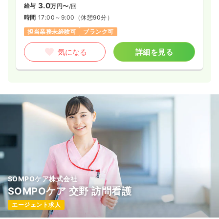
3.0
給与
万円〜
/回
時間
17:00～9:00
（休憩90分）
担当業務未経験可
ブランク可
気になる
詳細を見る
SOMPOケア株式会社
SOMPOケア 交野 訪問看護
エージェント求人