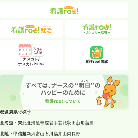
ナスカレ/
看護roo!国試
ナスカレPlus+
都道府県で探す
北海道・東北
北海道
青森
岩手
宮城
秋田
山形
福島
北陸・甲信越
新潟
富山
石川
福井
山梨
長野