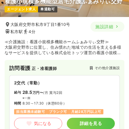
看護小規模多機能型居宅介護ふぁみりぃ交野
エージェント求人
車通勤可
大阪府交野市私市9丁目1番10号
施設詳細
私市駅
4分
≪介護施設：看護小規模多機能ホームふぁみりぃ交野≫
大阪府交野市に位置し、住み慣れた地域での生活を支える多様
なサービスを提供している株式会社トッツ運営の看護小規模多
機能型居宅介護施設です。通い、泊まり、訪問看護、訪問介護
のサービスを一体的に提供するとともに24時間緊急時訪問看護
訪問看護
その他介護施設
正・准看護師
体制を整えており、一人ひとりに寄り添う看護の本質を在宅で
発揮できる環境です。リハビリにも力を入れており、胃瘻や高
次脳機能障害、重度認知症といった医療依存度の高い様々なケ
2交代（常勤）
ースに対応しながら、利用者様のできる所を伸ばし安心を提供
する支援を行っています。
28.5
給与
万円〜
/月
賞与2回
※一例
時間
8:30～17:30
（休憩60分）
担当業務未経験可
ブランク可
月給28万円以上可
気になる
詳細を見る