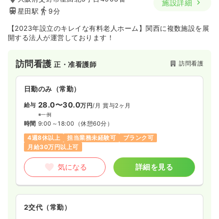
施設詳細
星田駅
9分
【2023年設立のキレイな有料老人ホーム】関西に複数施設を展
開する法人が運営しております！
訪問看護
訪問看護
正・准看護師
日勤のみ（常勤）
28.0〜30.0
給与
万円
/月
賞与2ヶ月
※一例
時間
9:00～18:00
（休憩60分）
4週8休以上
担当業務未経験可
ブランク可
月給30万円以上可
気になる
詳細を見る
2交代（常勤）