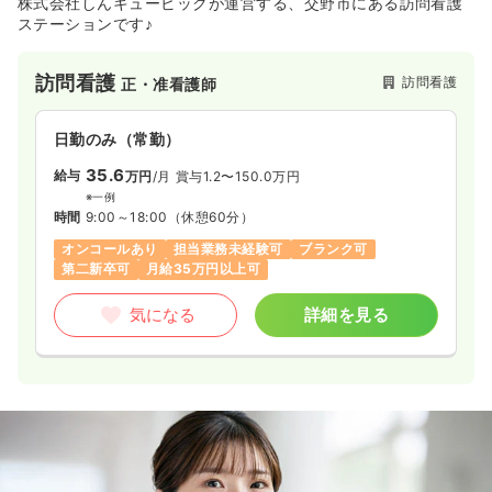
株式会社しんキュービックが運営する、交野市にある訪問看護
ステーションです♪
訪問看護
訪問看護
正・准看護師
日勤のみ（常勤）
35.6
給与
万円
/月
賞与1.2〜150.0万円
※一例
時間
9:00～18:00
（休憩60分）
オンコールあり
担当業務未経験可
ブランク可
第二新卒可
月給35万円以上可
気になる
詳細を見る