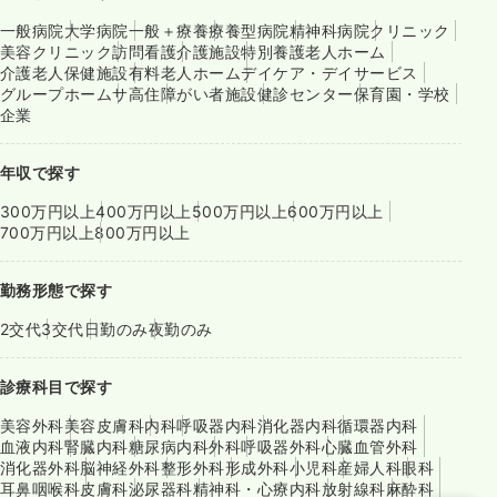
一般病院
大学病院
一般＋療養
療養型病院
精神科病院
クリニック
美容クリニック
訪問看護
介護施設
特別養護老人ホーム
介護老人保健施設
有料老人ホーム
デイケア・デイサービス
グループホーム
サ高住
障がい者施設
健診センター
保育園・学校
企業
年収で探す
300万円以上
400万円以上
500万円以上
600万円以上
700万円以上
800万円以上
勤務形態で探す
2交代
3交代
日勤のみ
夜勤のみ
診療科目で探す
美容外科
美容皮膚科
内科
呼吸器内科
消化器内科
循環器内科
血液内科
腎臓内科
糖尿病内科
外科
呼吸器外科
心臓血管外科
消化器外科
脳神経外科
整形外科
形成外科
小児科
産婦人科
眼科
耳鼻咽喉科
皮膚科
泌尿器科
精神科・心療内科
放射線科
麻酔科