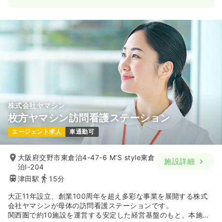
株式会社ヤマシン
枚方ヤマシン訪問看護ステーション
エージェント求人
車通勤可
大阪府交野市東倉治4-47-6 M’S style東倉
施設詳細
治Ⅰ-204
津田駅
15分
大正11年設立、創業100周年を超え多彩な事業を展開する株式
会社ヤマシンが母体の訪問看護ステーションです。
関西圏で約10施設を運営する安定した経営基盤のもと、本施設