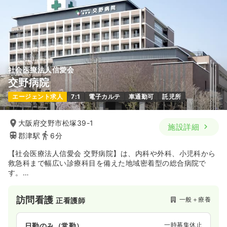
社会医療法人信愛会
交野病院
エージェント求人
7:1
電子カルテ
車通勤可
託児所
大阪府交野市松塚39-1
施設詳細
郡津駅
6分
【社会医療法人信愛会 交野病院】は、内科や外科、小児科から
救急科まで幅広い診療科目を備えた地域密着型の総合病院で
す。
特に「脊椎脊髄センター」での専門的な治療やオンライン診療
に力を入れています。
訪問看護
一般＋療養
正看護師
また、人間ドックなどの予防医療から、人工透析、訪問看護・
在宅介護まで幅広く対応し、地域医療を総合的にサポートして
います。
一時募集休止
日勤のみ（常勤）