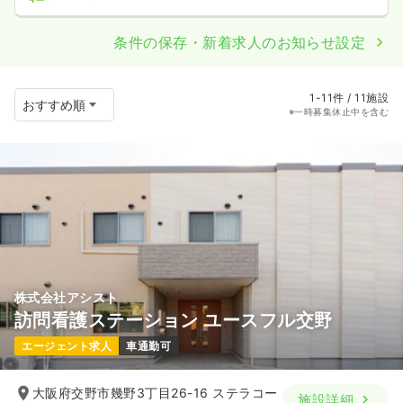
条件の保存・新着求人のお知らせ設定
1-11件 / 11施設
※一時募集休止中を含む
株式会社アシスト
訪問看護ステーション ユースフル交野
エージェント求人
車通勤可
大阪府交野市幾野3丁目26-16 ステラコー
施設詳細