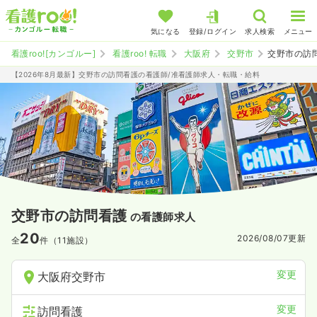
気になる
登録/ログイン
求人検索
メニュー
看護roo![カンゴルー]
看護roo! 転職
大阪府
交野市
交野市の訪
【2026年8月最新】交野市の訪問看護の看護師/准看護師求人・転職・給料
交野市の訪問看護
の看護師求人
20
2026/08/07
更新
全
件（11施設）
変更
大阪府交野市
変更
訪問看護