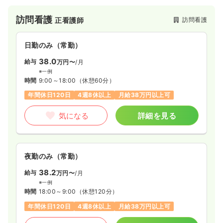
では有料老人ホーム「フィオレ・シニアレジデンス」への施設
内訪問看護を行っています。移動時間の負担がなく、バイタル
訪問看護
訪問看護
正看護師
チェックや点滴などの健康管理を通じて顔なじみの入居者様一
人ひとりとゆとりを持って向き合える環境です。年間休日120
日で残業もほぼなく、月給35万円以上の高給与を実現してお
日勤のみ（常勤）
り、プライベートを大切にしながらしっかり稼ぎたい方に最適
です。人間関係が良好で、ブランクのある方や未経験の方も管
38.0
給与
万円〜
/月
理者の丁寧な研修や経験豊富なスタッフのサポートを受けなが
※一例
ら安心してスタートできる体制が整っています。
時間
9:00～18:00
（休憩60分）
年間休日120日
4週8休以上
月給38万円以上可
気になる
詳細を見る
夜勤のみ（常勤）
38.2
給与
万円〜
/月
※一例
時間
18:00～9:00
（休憩120分）
年間休日120日
4週8休以上
月給38万円以上可