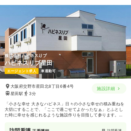
株式会社ハピネスリブ
ハピネスリブ星田
エージェント求人
車通勤可
大阪府交野市星田北8丁目6番4号
施設詳細
星田駅
3分
「小さな幸せ 大きなハピネス」日々の小さな幸せの積み重ねを
大切にすることで、「ここで過ごせてよかったなぁ」とふとし
た時に幸せを感じれるような施設作りを目指して参ります。充
実した医療・介護サービスがあるのはもちろんのこと、日々の
何気ない声かけや温かい気遣いなど、医療・介護の枠にとらわ
訪問看護
訪問看護
正看護師