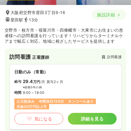
大阪府交野市星田3丁目9-16
施設詳細
星田駅
13分
交野市・枚方市・寝屋川市・四條畷市・大東市にお住まいの患
者様への訪問看護を行っています！リハビリからターミナルケ
アまで幅広く対応。地域に根ざしたサービスを提供します
訪問看護
訪問看護
正看護師
日勤のみ（常勤）
29.4
給与
万円
/月
賞与2ヶ月
※経験5年の例
時間
9:00～18:00
土日祝休み
年間休日125日
オンコールあり
月給30万円以上可
気になる
詳細を見る