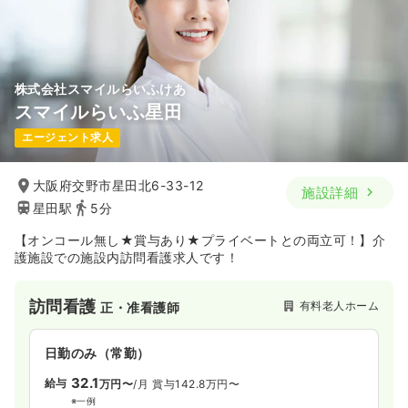
株式会社スマイルらいふけあ
スマイルらいふ星田
エージェント求人
大阪府交野市星田北6-33-12
施設詳細
星田駅
5分
【オンコール無し★賞与あり★プライベートとの両立可！】介
護施設での施設内訪問看護求人です！
訪問看護
有料老人ホーム
正・准看護師
日勤のみ（常勤）
32.1
給与
万円〜
/月
賞与142.8万円〜
※一例