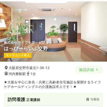
株式会社ライフケア・ビジョン
はっぴーらいふ交野
エージェント求人
大阪府交野市森北1-36-12
施設詳細
河内磐船駅
1分
★大阪を中心に奈良・兵庫に高齢者住宅施設を展開するライフ
ケアホールディングスの介護施設求人です！★
訪問看護
サ高住
正看護師