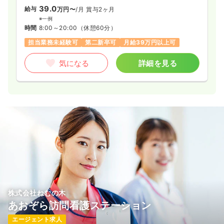
39.0
給与
万円〜
/月
賞与2ヶ月
※一例
時間
8:00～20:00
（休憩60分）
担当業務未経験可
第二新卒可
月給39万円以上可
気になる
詳細を見る
株式会社ねむの木
あおぞら訪問看護ステーション
エージェント求人