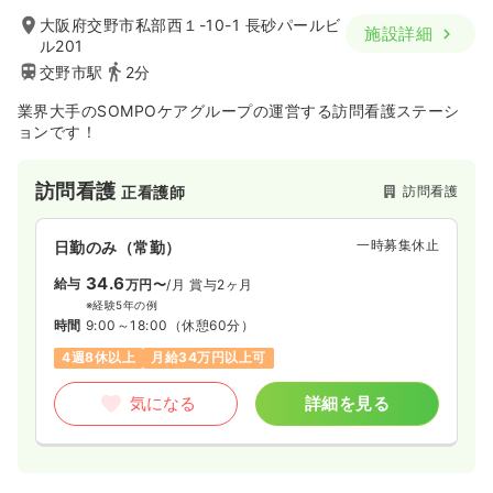
大阪府交野市私部西１-10-1 長砂パールビ
施設詳細
ル201
交野市駅
2分
業界大手のSOMPOケアグループの運営する訪問看護ステーシ
ョンです！
訪問看護
訪問看護
正看護師
一時募集休止
日勤のみ（常勤）
34.6
給与
万円〜
/月
賞与2ヶ月
※経験5年の例
時間
9:00～18:00
（休憩60分）
4週8休以上
月給34万円以上可
気になる
詳細を見る