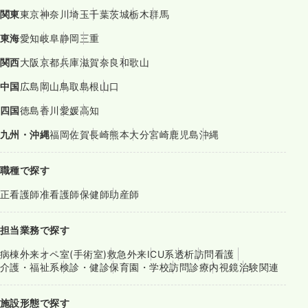
関東
東京
神奈川
埼玉
千葉
茨城
栃木
群馬
東海
愛知
岐阜
静岡
三重
関西
大阪
京都
兵庫
滋賀
奈良
和歌山
中国
広島
岡山
鳥取
島根
山口
四国
徳島
香川
愛媛
高知
九州・沖縄
福岡
佐賀
長崎
熊本
大分
宮崎
鹿児島
沖縄
職種で探す
正看護師
准看護師
保健師
助産師
担当業務で探す
病棟
外来
オペ室(手術室)
救急外来
ICU系
透析
訪問看護
介護・福祉系
検診・健診
保育園・学校
訪問診療
内視鏡
治験関連
施設形態で探す