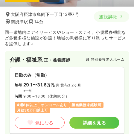
大阪府摂津市鳥飼下一丁目13番7号
施設詳細
一時募集休止
日勤のみ（パート）
南摂津駅
14分
1,600
給与
時給
円
同一敷地内にデイサービスやショートステイ、小規模多機能な
時間
9:00～17:30
ど多種多様な施設が併設！地域の患者様に寄り添ったサービス
を提供します♪
土日休み
ブランク可
時給1,600円以上可
気になる
詳細を見る
介護・福祉系
特別養護老人ホーム
正・准看護師
日勤のみ（常勤）
29.1〜31.6
給与
万円
/月
賞与3.2ヶ月
※一例
時間
9:00～18:00
（休憩60分）
4週8休以上
オンコールあり
担当業務未経験可
月給30万円以上可
気になる
詳細を見る