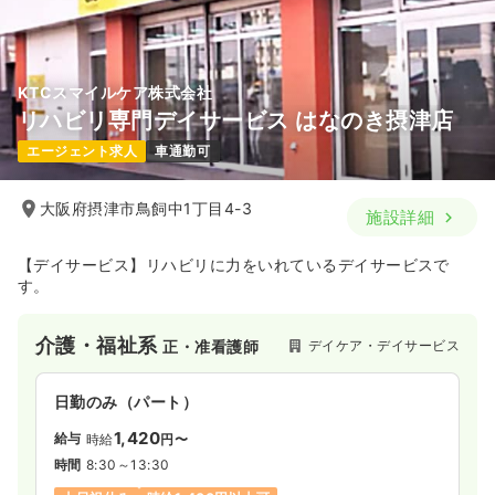
KTCスマイルケア株式会社
リハビリ専門デイサービス はなのき摂津店
エージェント求人
車通勤可
大阪府摂津市鳥飼中1丁目4-3
施設詳細
【デイサービス】リハビリに力をいれているデイサービスで
す。
介護・福祉系
デイケア・デイサービス
正・准看護師
日勤のみ（パート）
1,420
給与
時給
円〜
時間
8:30～13:30