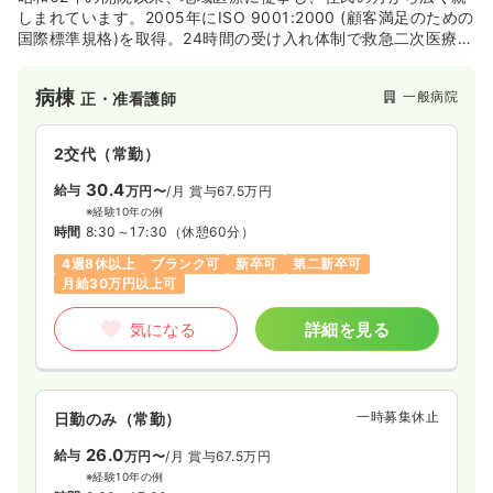
しまれています。2005年にISO 9001:2000 (顧客満足のための
国際標準規格)を取得。24時間の受け入れ体制で救急二次医療ま
で行える病院として、地域の皆様に医療を提供しています。
病棟
一般病院
正・准看護師
2交代（常勤）
30.4
給与
万円〜
/月
賞与67.5万円
※経験10年の例
時間
8:30～17:30
（休憩60分）
4週8休以上
ブランク可
新卒可
第二新卒可
月給30万円以上可
気になる
詳細を見る
一時募集休止
日勤のみ（常勤）
26.0
給与
万円〜
/月
賞与67.5万円
※経験10年の例