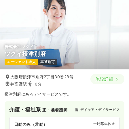
株式会社ツクイ
ツクイ摂津別府
エージェント求人
車通勤可
大阪府摂津市別府2丁目30番28号
施設詳細
井高野駅
10分
摂津別府にあるデイサービスです。
介護・福祉系
デイケア・デイサービス
正・准看護師
一時募集休止
日勤のみ（常勤）