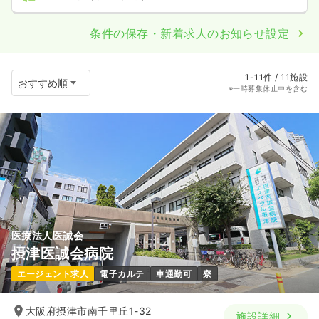
条件の保存・新着求人のお知らせ設定
1-11件 / 11施設
※一時募集休止中を含む
医療法人医誠会
摂津医誠会病院
エージェント求人
電子カルテ
車通勤可
寮
大阪府摂津市南千里丘1-32
施設詳細