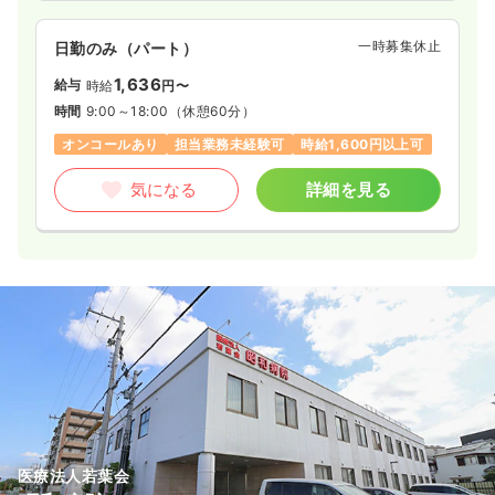
一時募集休止
日勤のみ（パート）
1,636
給与
時給
円〜
時間
9:00～18:00
（休憩60分）
オンコールあり
担当業務未経験可
時給1,600円以上可
気になる
詳細を見る
医療法人若葉会