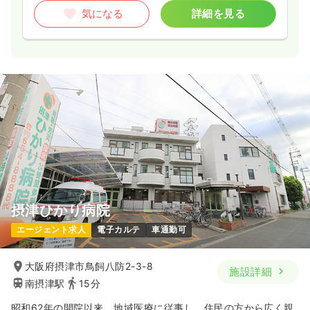
気になる
詳細を見る
摂津ひかり病院
エージェント求人
電子カルテ
車通勤可
大阪府摂津市鳥飼八防2-3-8
施設詳細
南摂津駅
15分
昭和62年の開院以来、地域医療に従事し、住民の方から広く親