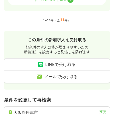
一時募集休止
日勤のみ（常勤）
給与
お問い合わせください
11
1~11件（全
件）
時間
8:30～17:30
4週8休以上
ブランク可
この条件の新着求人を受け取る
気になる
詳細を見る
好条件の求人は枠が埋まりやすいため
新着通知を設定すると見逃しを防げます
一時募集休止
2交代（常勤）
LINEで受け取る
25.4
給与
万円〜
/月
賞与2回
メールで受け取る
※一例
時間
8:30～17:30
4週8休以上
ブランク可
月給25万円以上可
気になる
詳細を見る
条件を変更して再検索
変更
大阪府摂津市