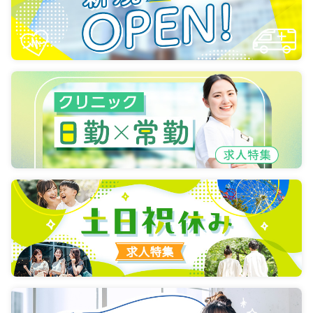
一時募集休止
日勤のみ（パート）
1,350〜1,600
給与
時給
円
時間
6:30～15:30
（休憩60分）
ブランク可
時給1,600円以上可
気になる
詳細を見る