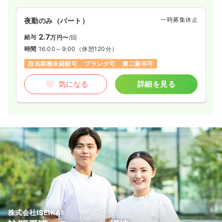
一時募集休止
夜勤のみ（パート）
2.7
給与
万円〜
/回
時間
16:00～9:00
（休憩120分）
担当業務未経験可
ブランク可
第二新卒可
気になる
詳細を見る
株式会社ISEIKAI