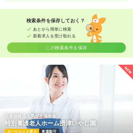
一時募集休止
日勤のみ（常勤）
25.5
給与
万円〜
/月
賞与3ヶ月
※一例
検索条件を保存しておく？
時間
8:30～12:30
あとから簡単に検索
日祝休み
4週8休以上
ブランク可
新卒可
新着求人を受け取れる
第二新卒可
月給25万円以上可
この検索条件を保存
気になる
詳細を見る
NEW
訪問看護
訪問看護
正・准看護師
一時募集休止
日勤のみ（常勤）
24.0
給与
万円〜
/月
賞与2回
※一例
時間
9:00～17:30
土日休み
ブランク可
月給24万円以上可
社会福祉法人気づき福祉会
特別養護老人ホーム摂津いやし園
気になる
詳細を見る
エージェント求人
車通勤可