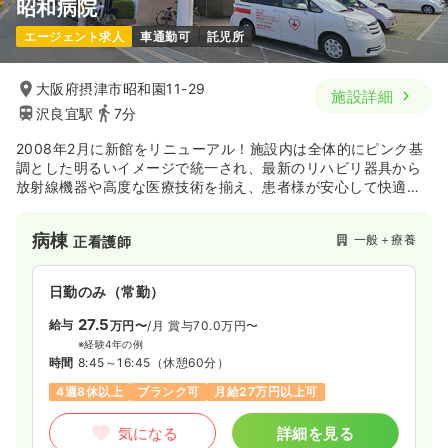
昭和病院
エージェント求人
車通勤可
託児所
大阪府摂津市昭和園11-29
施設詳細
沢良宜駅
7分
2008年2月に新館をリニューアル！施設内は全体的にピンク基
調とした明るいイメージで統一され、最新のリハビリ器具から
放射線機器や高度な医療技術を揃え、患者様が安心して快適に
治療していただけるより良い地域医療を提供し、地域住民の方
に信頼される医療環境を目指しております。内科、外科、リハ
病棟
一般＋療養
正看護師
ビリテーション等の総合医療に加え、デイケア等の介護福祉に
も対応します。
日勤のみ（常勤）
27.5
給与
万円〜
/月
賞与70.0万円〜
※経験4年の例
時間
8:45～16:45
（休憩60分）
4週8休以上
ブランク可
月給27万円以上可
気になる
詳細を見る