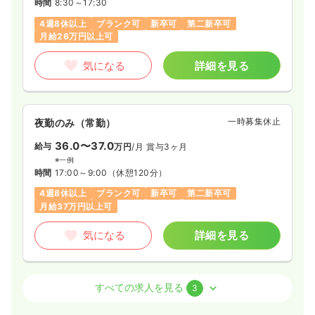
時間
8:30～17:30
4週8休以上
ブランク可
新卒可
第二新卒可
月給26万円以上可
気になる
詳細を見る
一時募集休止
夜勤のみ（常勤）
36.0〜37.0
給与
万円
/月
賞与3ヶ月
※一例
時間
17:00～9:00
（休憩120分）
4週8休以上
ブランク可
新卒可
第二新卒可
月給37万円以上可
気になる
詳細を見る
外来
一般病院
正・准看護師
すべての求人を見る
3