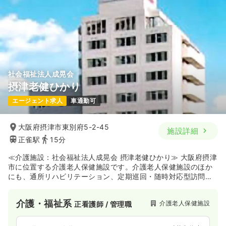
社会福祉法人成晃会
摂津老健ひかり
エージェント求人
車通勤可
大阪府摂津市東別府5-2-45
施設詳細
正雀駅
15分
≪介護施設：社会福祉法人成晃会 摂津老健ひかり≫ 大阪府摂津
市に位置する介護老人保健施設です。介護老人保健施設のほか
にも、通所リハビリテーション、定期巡回・随時対応型訪問介
護看護、居宅介護支援事業所を運営しており、介護・医療サー
ビスを包括的に提供しています。複数の事業所があるため、多
介護・福祉系
介護老人保健施設
正看護師 / 管理職
角的に高齢者ケアに関わりたい方におすすめの施設です。