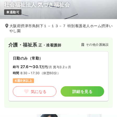
社会福祉法人 気づき福祉会
車通勤可
大阪府摂津市鳥飼下１－１３－７ 特別養護老人ホーム摂津い
やし園
介護・福祉系
その他介護施設
正・准看護師
日勤のみ（常勤）
27.6〜30.1
給与
万円
/月
賞与3.2ヶ月
時間
8:30～17:30
（休憩60分）
4週8休以上
気になる
詳細を見る