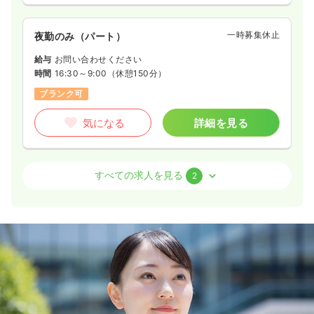
一時募集休止
夜勤のみ（パート）
給与
お問い合わせください
時間
16:30～9:00
（休憩150分）
ブランク可
気になる
詳細を見る
外来
一般＋療養
正看護師
すべての求人を見る
2
一時募集休止
日勤のみ（パート）
1,600
給与
時給
円〜
時間
8:45～16:45
（休憩60分）
ブランク可
時給1,600円以上可
気になる
詳細を見る