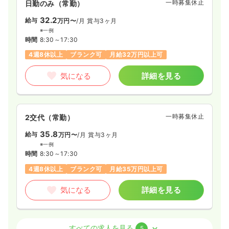
一時募集休止
日勤のみ（常勤）
32.2
給与
万円〜
/月
賞与3ヶ月
※一例
時間
8:30～17:30
4週8休以上
ブランク可
月給32万円以上可
気になる
詳細を見る
一時募集休止
2交代（常勤）
35.8
給与
万円〜
/月
賞与3ヶ月
※一例
時間
8:30～17:30
4週8休以上
ブランク可
月給35万円以上可
気になる
詳細を見る
介護・福祉系
デイケア・デイサービス
正・准看護師
すべての求人を見る
5