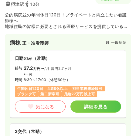
摂津駅
10分
公的病院並の年間休日120日！プライベートと両立したい看護
師様へ！
地域住民の皆様に必要とされる医療サービスを提供しているホ
ロニクスグループの治療型中核病院です！
病棟
一般病院
正・准看護師
日勤のみ（常勤）
27.2
給与
万円〜
/月
賞与2.7ヶ月
※一例
時間
8:30～17:00
（休憩60分）
年間休日120日
4週8休以上
担当業務未経験可
ブランク可
第二新卒可
月給27万円以上可
気になる
詳細を見る
2交代（常勤）