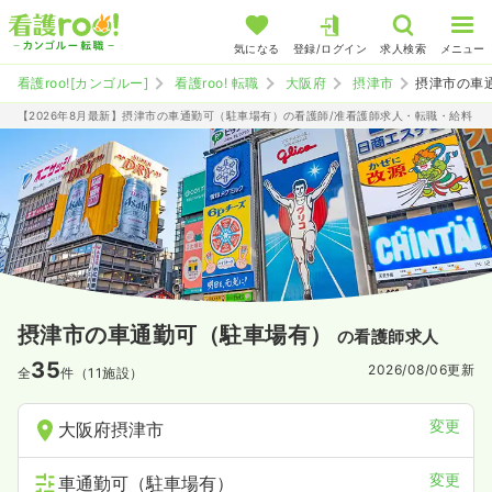
気になる
登録/ログイン
求人検索
メニュー
看護roo![カンゴルー]
看護roo! 転職
大阪府
摂津市
摂津市の車
【2026年8月最新】摂津市の車通勤可（駐車場有）の看護師/准看護師求人・転職・給料
摂津市の車通勤可（駐車場有）
の看護師求人
35
2026/08/06
更新
全
件（11施設）
変更
大阪府摂津市
変更
車通勤可（駐車場有）