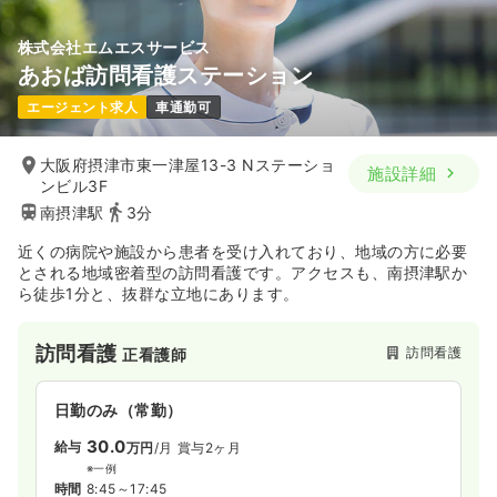
株式会社エムエスサービス
一時募集休止
夜勤のみ（パート）
あおば訪問看護ステーション
給与
お問い合わせください
エージェント求人
車通勤可
時間
9:00～19:00
ブランク可
大阪府摂津市東一津屋13-3 Nステーショ
施設詳細
ンビル3F
気になる
詳細を見る
南摂津駅
3分
近くの病院や施設から患者を受け入れており、地域の方に必要
とされる地域密着型の訪問看護です。アクセスも、南摂津駅か
ら徒歩1分と、抜群な立地にあります。
訪問看護
訪問看護
正看護師
日勤のみ（常勤）
30.0
給与
万円
/月
賞与2ヶ月
※一例
時間
8:45～17:45