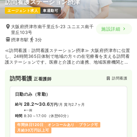
訪問看護ステーション摂津
エージェント求人
車通勤可
大阪府摂津市南千里丘5-23 ユニエス南千
施設詳細
里丘103号
摂津市駅
3分
≪訪問看護：訪問看護ステーション摂津≫ 大阪府摂津市に位置
し、24時間365日体制で地域の方々の在宅療養を支える訪問看
護ステーションです。医療と介護との連携、地域医療機関との
共生の医療を進めているホロニクスグループにおける先進的医
療介護事業の役割を担う企業がインテリジェントヘルスケア株
訪問看護
訪問看護
正看護師
式会社です！
日勤のみ（常勤）
28.2〜30.6
給与
万円
/月
賞与2.7ヶ月
※一例
時間
8:30～17:00
（休憩60分）
年間休日120日
オンコールあり
ブランク可
月給30万円以上可