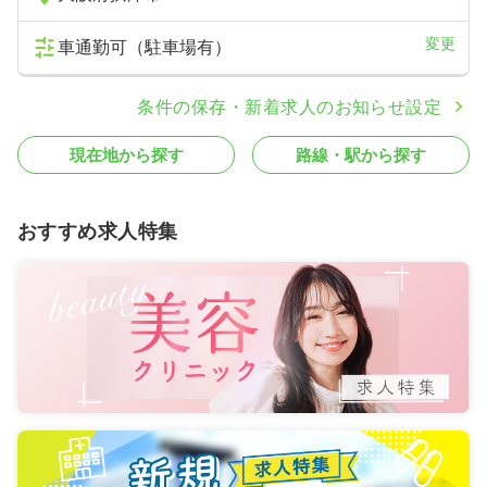
一時募集休止
日勤のみ（パート）
変更
車通勤可（駐車場有）
給与
お問い合わせください
時間
8:30～17:30
条件の保存・新着求人のお知らせ設定
ブランク可
現在地から探す
路線・駅から探す
気になる
詳細を見る
おすすめ求人特集
介護・福祉系
介護老人保健施設
正・准看護師
一時募集休止
2交代（常勤）
19.6〜26.6
給与
万円
/月
賞与3ヶ月
※一例
時間
6:30～15:30
（休憩60分）
4週8休以上
ブランク可
月給26万円以上可
気になる
詳細を見る