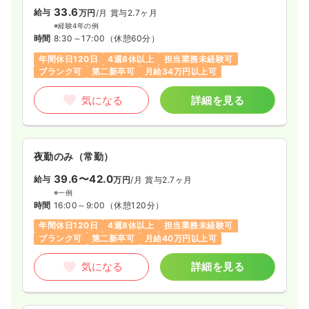
33.6
給与
万円
/月
賞与2.7ヶ月
※経験4年の例
時間
8:30～17:00
（休憩60分）
年間休日120日
4週8休以上
担当業務未経験可
ブランク可
第二新卒可
月給34万円以上可
気になる
詳細を見る
夜勤のみ（常勤）
39.6〜42.0
給与
万円
/月
賞与2.7ヶ月
※一例
時間
16:00～9:00
（休憩120分）
年間休日120日
4週8休以上
担当業務未経験可
ブランク可
第二新卒可
月給40万円以上可
気になる
詳細を見る