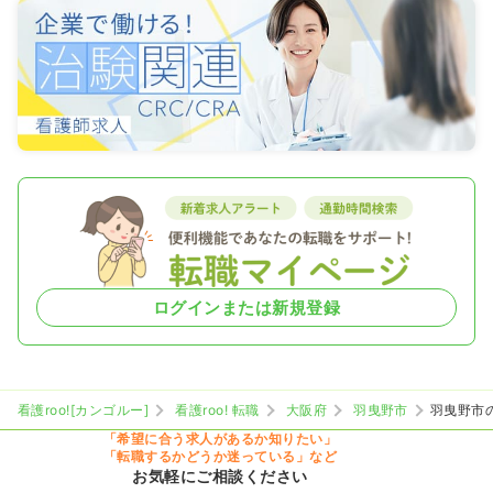
ログインまたは新規登録
看護roo![カンゴルー]
看護roo! 転職
大阪府
羽曳野市
羽曳野市
「希望に合う求人があるか知りたい」
「転職するかどうか迷っている」など
お気軽にご相談ください