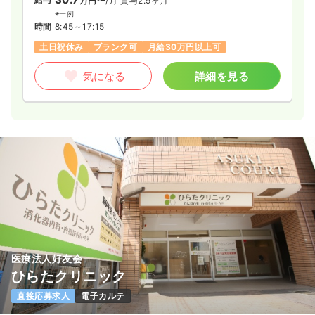
万円〜
/月
賞与2.9ヶ月
※一例
時間
8:45～17:15
土日祝休み
ブランク可
月給30万円以上可
気になる
詳細を見る
医療法人好友会
ひらたクリニック
直接応募求人
電子カルテ