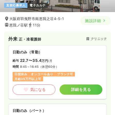
直接応募求人
電子カルテ
大阪府羽曳野市南恵我之荘4-5-1
施設詳細
恵我ノ荘駅
11分
外来
クリニック
正・准看護師
日勤のみ（常勤）
22.7〜35.4
給与
万円
/月
時間
8:45～16:45
（休憩60分）
日祝休み
オンコールあり
ブランク可
月給35万円以上可
気になる
詳細を見る
日勤のみ（パート）