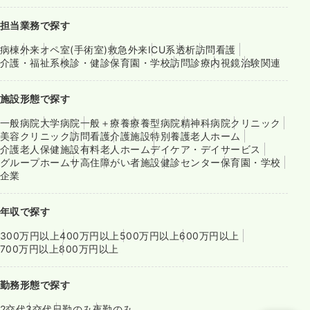
担当業務で探す
病棟
外来
オペ室(手術室)
救急外来
ICU系
透析
訪問看護
介護・福祉系
検診・健診
保育園・学校
訪問診療
内視鏡
治験関連
施設形態で探す
一般病院
大学病院
一般＋療養
療養型病院
精神科病院
クリニック
美容クリニック
訪問看護
介護施設
特別養護老人ホーム
介護老人保健施設
有料老人ホーム
デイケア・デイサービス
グループホーム
サ高住
障がい者施設
健診センター
保育園・学校
企業
年収で探す
300万円以上
400万円以上
500万円以上
600万円以上
700万円以上
800万円以上
勤務形態で探す
2交代
3交代
日勤のみ
夜勤のみ