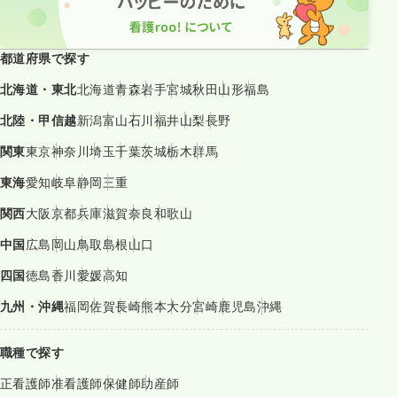
都道府県で探す
北海道・東北
北海道
青森
岩手
宮城
秋田
山形
福島
北陸・甲信越
新潟
富山
石川
福井
山梨
長野
関東
東京
神奈川
埼玉
千葉
茨城
栃木
群馬
東海
愛知
岐阜
静岡
三重
関西
大阪
京都
兵庫
滋賀
奈良
和歌山
中国
広島
岡山
鳥取
島根
山口
四国
徳島
香川
愛媛
高知
九州・沖縄
福岡
佐賀
長崎
熊本
大分
宮崎
鹿児島
沖縄
職種で探す
正看護師
准看護師
保健師
助産師