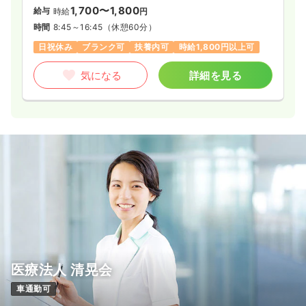
1,700〜1,800
給与
時給
円
時間
8:45～16:45
（休憩60分）
日祝休み
ブランク可
扶養内可
時給1,800円以上可
気になる
詳細を見る
医療法人 清晃会
車通勤可