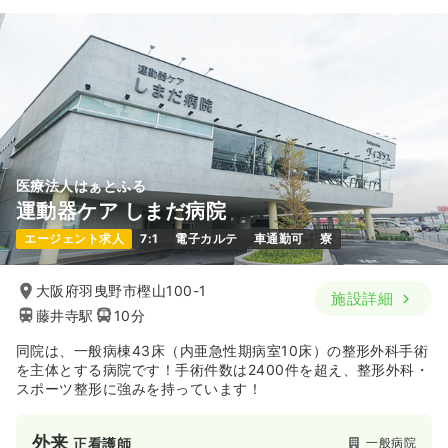
医療法人はぁとふる
運動器ケア しまだ病院
エージェント求人
7:1
電子カルテ
車通勤可
寮
大阪府羽曳野市樫山100-1
施設詳細
藤井寺駅
10分
同院は、一般病棟43床（内亜急性期病室10床）の整形外科手術
を主体とする病院です！手術件数は2400件を超え、整形外科・
スポーツ整形に強みを持っています！
外来
一般病院
正看護師