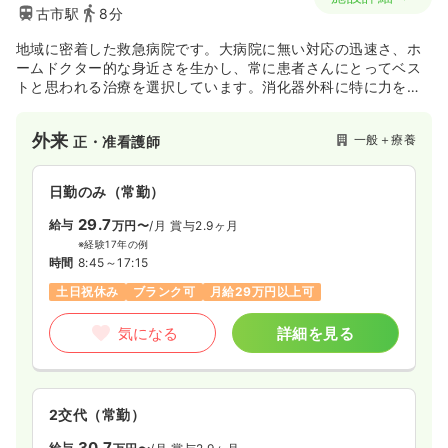
古市駅
8分
地域に密着した救急病院です。大病院に無い対応の迅速さ、ホ
ームドクター的な身近さを生かし、常に患者さんにとってベス
トと思われる治療を選択しています。消化器外科に特に力をい
れています。
外来
一般＋療養
正・准看護師
日勤のみ（常勤）
29.7
給与
万円〜
/月
賞与2.9ヶ月
※経験17年の例
時間
8:45～17:15
土日祝休み
ブランク可
月給29万円以上可
気になる
詳細を見る
2交代（常勤）
30.7
給与