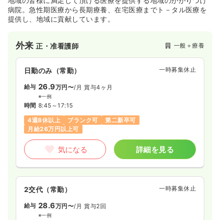
地域の皆様に満足して頂ける医療を提供する地域のかかりつけ
病院。急性期医療から長期療養、在宅医療までト－タル医療を
提供し、地域に貢献しています。
外来
一般＋療養
正・准看護師
一時募集休止
日勤のみ（常勤）
26.9
給与
万円〜
/月
賞与4ヶ月
※一例
時間
8:45～17:15
4週8休以上
ブランク可
第二新卒可
月給26万円以上可
気になる
詳細を見る
一時募集休止
2交代（常勤）
28.6
給与
万円〜
/月
賞与2回
※一例