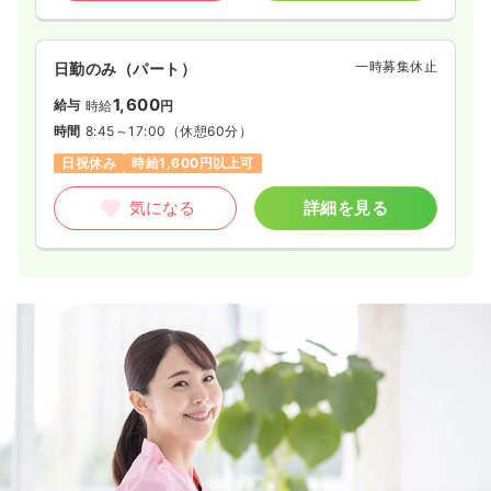
一時募集休止
日勤のみ（パート）
1,600
給与
時給
円
時間
8:45～17:00
（休憩60分）
日祝休み
時給1,600円以上可
気になる
詳細を見る