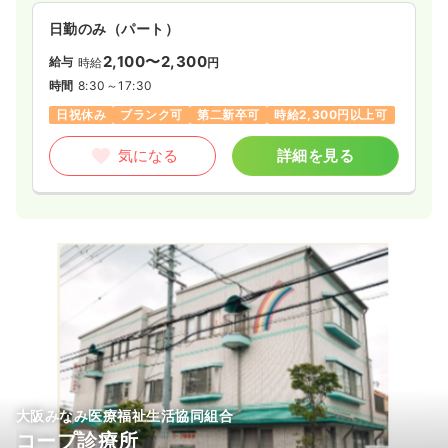
日勤のみ（パート）
2,100〜2,300
給与
時給
円
時間
8:30～17:30
日祝休み
ブランク可
第二新卒可
時給2,300円以上可
気になる
詳細を見る
大阪みなみ医療福祉生活協同組合
コープ診療所