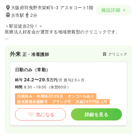
大阪府羽曳野市栄町5-3 アスキコート1階
施設詳細
古市駅
2分
＜駅近徒歩2分！＞
医療法人好友会が運営する地域密着型のクリニックです。
当院は消化器内科に強みをもつクリニックで胃カメラ・大腸カ
メラ検査も行っており
外来
クリニック
正・准看護師
地域の皆様に寄り添う医療を提供しております。
日勤のみ（常勤）
24.2〜29.5
給与
万円
/月
賞与2.5ヶ月
時間
8:30～19:00
（休憩60分）
日祝休み
年間休日125日
オンコールあり
担当業務未経験可
ブランク可
月給29万円以上可
気になる
詳細を見る