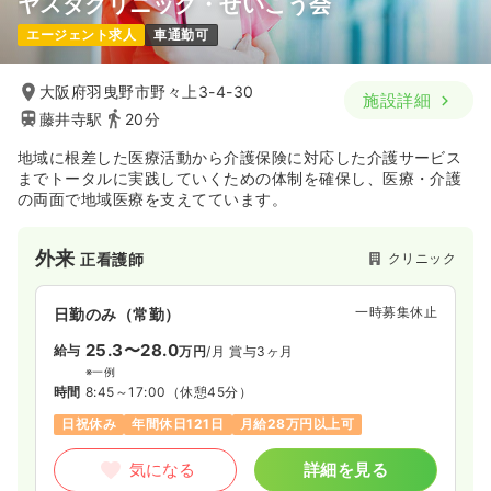
ヤスダクリニック・せいこう会
エージェント求人
車通勤可
大阪府羽曳野市野々上3-4-30
施設詳細
藤井寺駅
20分
地域に根差した医療活動から介護保険に対応した介護サービス
までトータルに実践していくための体制を確保し、医療・介護
の両面で地域医療を支えてています。
外来
クリニック
正看護師
一時募集休止
日勤のみ（常勤）
25.3〜28.0
給与
万円
/月
賞与3ヶ月
※一例
時間
8:45～17:00
（休憩45分）
日祝休み
年間休日121日
月給28万円以上可
気になる
詳細を見る