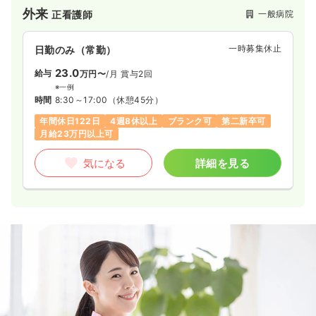
外来
一般病院
正看護師
一時募集休止
日勤のみ（常勤）
23.0
給与
万円〜
/月
賞与2回
※一例
時間
8:30～17:00
（休憩45分）
年間休日122日
4週8休以上
ブランク可
第二新卒可
月給23万円以上可
気になる
詳細を見る