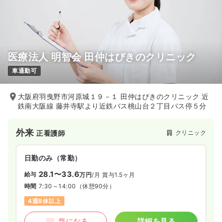
医療法人 明智会 田仲はびきのクリニック
車通勤可
大阪府羽曳野市河原城１９－１ 田仲はびきのクリニック 近
鉄南大阪線 藤井寺駅より近鉄バス桃山台２丁目バス停５分
外来
クリニック
正看護師
日勤のみ（常勤）
28.1〜33.6
給与
万円
/月
賞与1.5ヶ月
時間
7:30～14:00
（休憩90分）
4週8休以上
気になる
詳細を見る