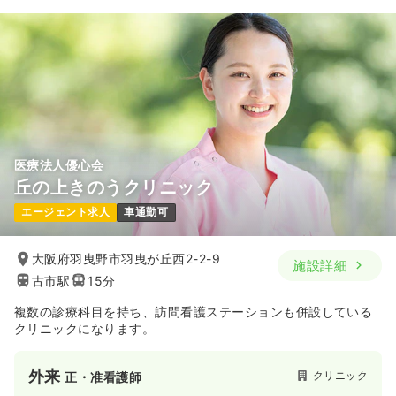
医療法人優心会
丘の上きのうクリニック
エージェント求人
車通勤可
大阪府羽曳野市羽曳が丘西2-2-9
施設詳細
古市駅
15分
複数の診療科目を持ち、訪問看護ステーションも併設している
クリニックになります。
外来
クリニック
正・准看護師