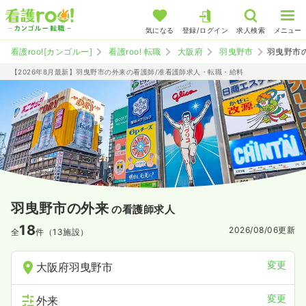
気になる
登録/ログイン
求人検索
メニュー
看護roo![カンゴルー]
看護roo! 転職
大阪府
羽曳野市
羽曳野市
【2026年8月最新】羽曳野市の外来の看護師/准看護師求人・転職・給料
羽曳野市の外来
の看護師求人
18
2026/08/06
更新
全
件（13施設）
変更
大阪府羽曳野市
変更
外来