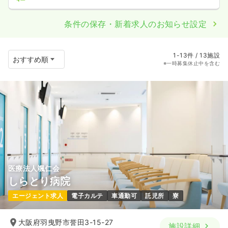
条件の保存・新着求人のお知らせ設定
1-13件 / 13施設
※一時募集休止中を含む
医療法人颯仁会
しらとり病院
エージェント求人
電子カルテ
車通勤可
託児所
寮
大阪府羽曳野市誉田3-15-27
施設詳細