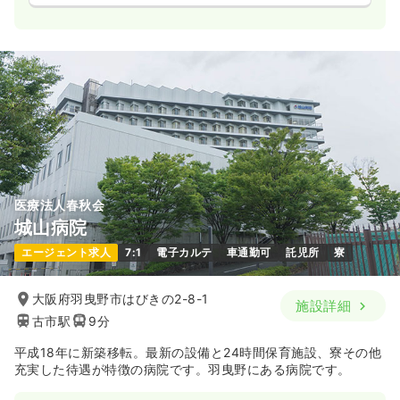
医療法人春秋会
城山病院
エージェント求人
7:1
電子カルテ
車通勤可
託児所
寮
大阪府羽曳野市はびきの2-8-1
施設詳細
古市駅
9分
平成18年に新築移転。最新の設備と24時間保育施設、寮その他
充実した待遇が特徴の病院です。羽曳野にある病院です。