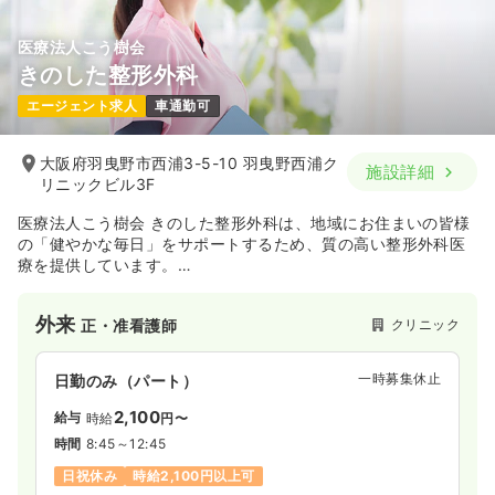
医療法人こう樹会
きのした整形外科
エージェント求人
車通勤可
大阪府羽曳野市西浦3-5-10 羽曳野西浦ク
施設詳細
リニックビル3F
医療法人こう樹会 きのした整形外科は、地域にお住まいの皆様
の「健やかな毎日」をサポートするため、質の高い整形外科医
療を提供しています。
骨折やねんざなどの一般整形外科疾患から、肩こり、腰痛、膝
の痛みといった慢性的な症状、スポーツによる怪我まで、幅広
外来
クリニック
正・准看護師
いお悩みに対し、丁寧な診察と的確な診断に基づいた治療を行
っています。
一時募集休止
日勤のみ（パート）
2,100
給与
時給
円〜
時間
8:45～12:45
日祝休み
時給2,100円以上可