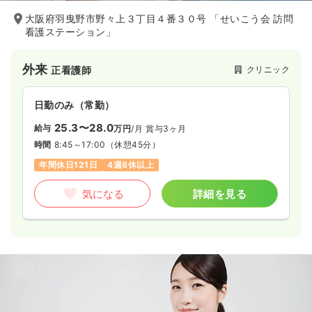
大阪府羽曳野市野々上３丁目４番３０号 「せいこう会 訪問
看護ステーション」
外来
クリニック
正看護師
日勤のみ（常勤）
25.3〜28.0
給与
万円
/月
賞与3ヶ月
時間
8:45～17:00
（休憩45分）
年間休日121日
4週8休以上
気になる
詳細を見る