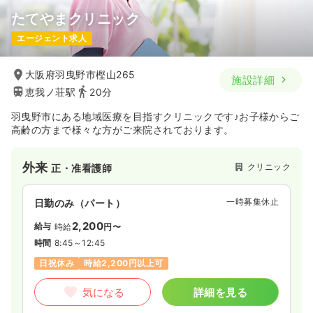
たてやまクリニック
エージェント求人
大阪府羽曳野市樫山265
施設詳細
恵我ノ荘駅
20分
羽曳野市にある地域医療を目指すクリニックです♪お子様からご
高齢の方まで様々な方がご来院されております。
外来
クリニック
正・准看護師
一時募集休止
日勤のみ（パート）
2,200
給与
時給
円〜
時間
8:45～12:45
日祝休み
時給2,200円以上可
気になる
詳細を見る