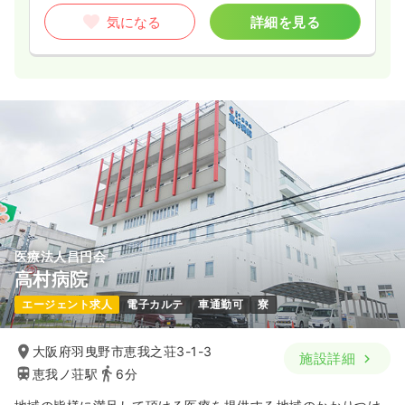
気になる
詳細を見る
医療法人昌円会
高村病院
エージェント求人
電子カルテ
車通勤可
寮
大阪府羽曳野市恵我之荘3-1-3
施設詳細
恵我ノ荘駅
6分