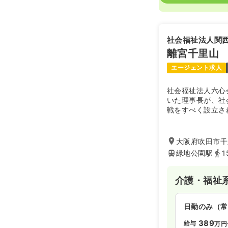
社会福祉法人関
離宮千里山
エージェント求人
社会福祉法人六心
いた理事長が、社
戦をすべく設立さ
大阪府吹田市千里
緑地公園駅
1
介護・福祉
日勤のみ（常
389
給与
万円