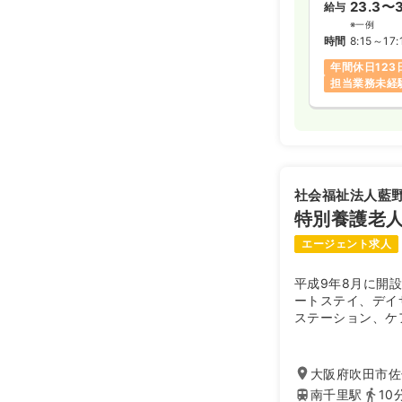
23.3〜3
給与
※一例
時間
8:15～17:
年間休日123
担当業務未経
社会福祉法人藍
特別養護老
エージェント求人
平成9年8月に開
ートステイ、デイ
ステーション、ケ
センターの事業所
大阪府吹田市佐竹
南千里駅
10