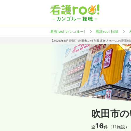
看護roo![カンゴルー]
看護roo! 転職
【2026年8月最新】吹田市の特別養護老人ホームの看護師
吹田市の
16
全
件（11施設）