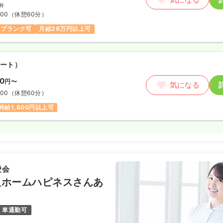
例
:00
（休憩60分）
ブランク可
月給29万円以上可
ート）
20
円〜
気になる
:00
（休憩60分）
時給1,800円以上可
愛会
人ホームハピネスさんあ
車通勤可