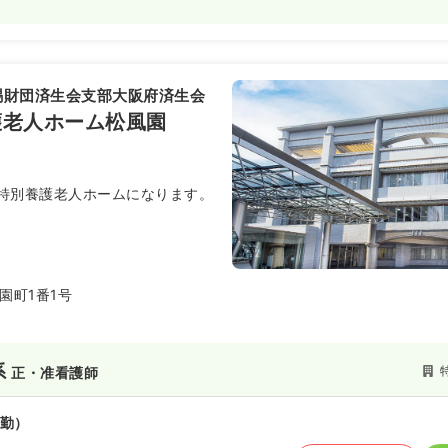
賜財団済生会支部大阪府済生会
護老人ホーム松風園
特別養護老人ホームになります。
園町1番1号
系
正・准看護師
勤）