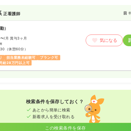
系
正看護師
勤）
円〜
/月
賞与3ヶ月
気になる
例
:30
（休憩60分）
り
担当業務未経験可
ブランク可
月給28万円以上可
検索条件を保存しておく？
あとから簡単に検索
新着求人を受け取れる
この検索条件を保存