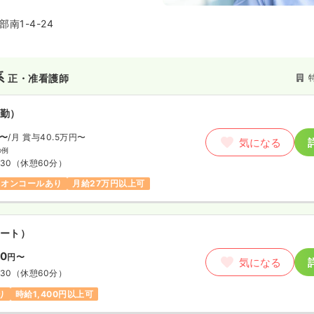
南1-4-24
系
正・准看護師
勤）
〜
/月
賞与40.5万円〜
気になる
の例
:30
（休憩60分）
オンコールあり
月給27万円以上可
ート）
00
円〜
気になる
:30
（休憩60分）
り
時給1,400円以上可