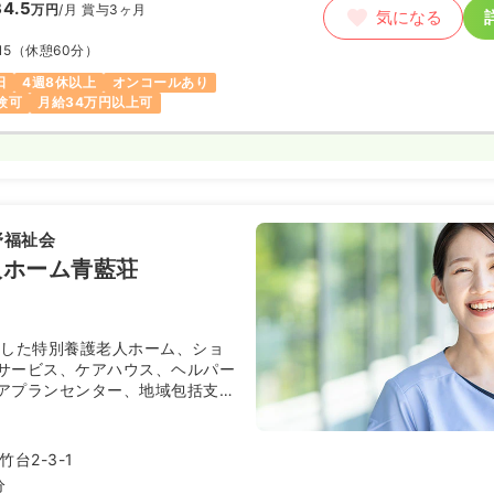
4.5
万円
/月
賞与3ヶ月
気になる
15
（休憩60分）
日
4週8休以上
オンコールあり
験可
月給34万円以上可
野福祉会
人ホーム青藍荘
設した特別養護老人ホーム、ショ
サービス、ケアハウス、ヘルパー
アプランセンター、地域包括支援
のある高齢者総合福祉施設です。
台2-3-1
分