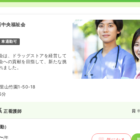
西中央福祉会
車通勤可
会は、ドラッグストアを経営して
会への貢献を目指して、新たな挑
れました。
山竹園1-50-18
5分
系
正看護師
勤）
〜
/年
気になる