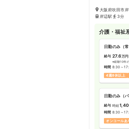
大阪府吹田市岸部
岸辺駅
3分
介護・福祉
日勤のみ（常
27.6
給与
万円
※経験10年
時間
8:30～17
4週8休以上
日勤のみ（パ
1,4
給与
時給
時間
8:30～17
オンコールあ