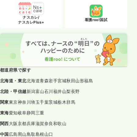
ナスカレ/
看護roo!国試
ナスカレPlus+
都道府県で探す
北海道・東北
北海道
青森
岩手
宮城
秋田
山形
福島
北陸・甲信越
新潟
富山
石川
福井
山梨
長野
関東
東京
神奈川
埼玉
千葉
茨城
栃木
群馬
東海
愛知
岐阜
静岡
三重
関西
大阪
京都
兵庫
滋賀
奈良
和歌山
中国
広島
岡山
鳥取
島根
山口