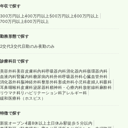
年収で探す
300万円以上
400万円以上
500万円以上
600万円以上
700万円以上
800万円以上
勤務形態で探す
2交代
3交代
日勤のみ
夜勤のみ
診療科目で探す
美容外科
美容皮膚科
内科
呼吸器内科
消化器内科
循環器内科
血液内科
腎臓内科
糖尿病内科
外科
呼吸器外科
心臓血管外科
消化器外科
脳神経外科
整形外科
形成外科
小児科
産婦人科
眼科
耳鼻咽喉科
皮膚科
泌尿器科
精神科・心療内科
放射線科
麻酔科
リウマチ科
リハビリテーション科
アレルギー科
緩和医療科（ホスピス）
特徴で探す
新規オープン
4週8休以上
土日休み
駅徒歩５分以内