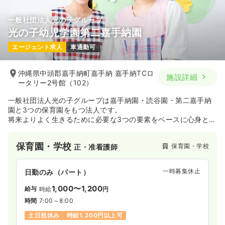
一般社団法人光の子グループ
光の子幼児学園第二嘉手納園
エージェント求人
車通勤可
沖縄県中頭郡嘉手納町嘉手納 嘉手納TCロ
施設詳細
ータリー2号館（102）
一般社団法人光の子グループは嘉手納園・読谷園・第二嘉手納
園と3つの保育園をもつ法人です。
将来よりよく生きるために必要な3つの要素をベースに心身とも
に強くたくましい子、人の前でも自分の考えをはっきりと言え
る子、思いやりのある子に育てます。
保育園・学校
保育園・学校
正・准看護師
一時募集休止
日勤のみ（パート）
1,000〜1,200
給与
時給
円
時間
7:00～8:00
土日祝休み
時給1,200円以上可