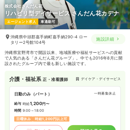
株式会社さんだん花
リハビリ型デイサービス さんだん花カデナ
エージェント求人
車通勤可
沖縄県中頭郡嘉手納町嘉手納290-4 ロー
施設詳細
タリー2号館104号
沖縄県宜野湾市で開設以来、地域医療や福祉サービスへの貢献
で人気のある「さんだん花グループ」。中でも2016年8月に開
設されたグループ内で最も新しい施設です。
介護・福祉系
デイケア・デイサービス
正・准看護師
一時募集休止
日勤のみ（パート）
1,200
給与
時給
円〜
時間
9:00～18:00
日曜休み
時給1,200円以上可