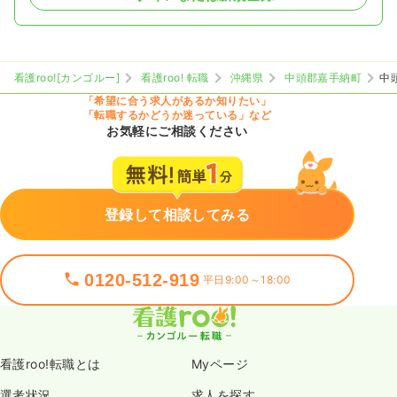
看護roo![カンゴルー]
看護roo! 転職
沖縄県
中頭郡嘉手納町
中
「希望に合う求人があるか知りたい」
「転職するかどうか迷っている」など
お気軽にご相談ください
登録して相談してみる
0120-512-919
平日9:00～18:00
看護roo!転職とは
Myページ
選考状況
求人を探す