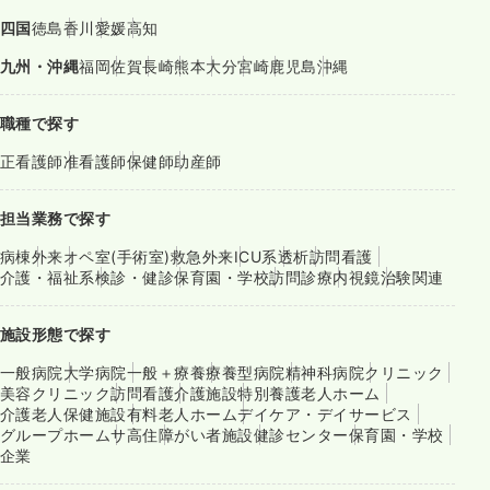
四国
徳島
香川
愛媛
高知
九州・沖縄
福岡
佐賀
長崎
熊本
大分
宮崎
鹿児島
沖縄
職種で探す
正看護師
准看護師
保健師
助産師
担当業務で探す
病棟
外来
オペ室(手術室)
救急外来
ICU系
透析
訪問看護
介護・福祉系
検診・健診
保育園・学校
訪問診療
内視鏡
治験関連
施設形態で探す
一般病院
大学病院
一般＋療養
療養型病院
精神科病院
クリニック
美容クリニック
訪問看護
介護施設
特別養護老人ホーム
介護老人保健施設
有料老人ホーム
デイケア・デイサービス
グループホーム
サ高住
障がい者施設
健診センター
保育園・学校
企業