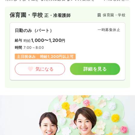
に強くたくましい子、人の前でも自分の考えをはっきりと言え
る子、思いやりのある子に育てます。
保育園・学校
保育園・学校
正・准看護師
一時募集休止
日勤のみ（パート）
1,000〜1,200
給与
時給
円
時間
7:00～8:00
土日祝休み
時給1,200円以上可
気になる
詳細を見る