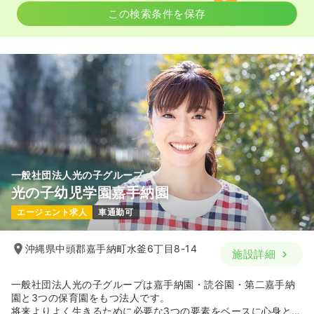
この検索条件を保存
一般社団法人光の子グループ
光の子幼児学園嘉手納園
エージェント求人
車通勤可
沖縄県中頭郡嘉手納町水釜6丁目8-14
施設詳細
一般社団法人光の子グループは嘉手納園・読谷園・第二嘉手納
園と3つの保育園をもつ法人です。
将来よりよく生きるために必要な3つの要素をベースに心身とも