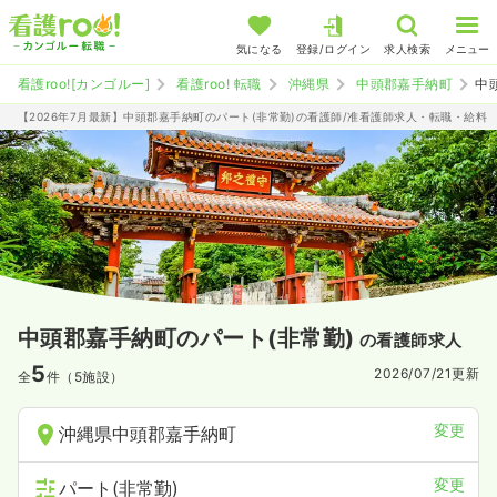
気になる
登録/ログイン
求人検索
メニュー
看護roo![カンゴルー]
看護roo! 転職
沖縄県
中頭郡嘉手納町
中
【2026年7月最新】中頭郡嘉手納町のパート(非常勤)の看護師/准看護師求人・転職・給料
中頭郡嘉手納町のパート(非常勤)
の看護師求人
5
2026/07/21
更新
全
件（5施設）
変更
沖縄県中頭郡嘉手納町
変更
パート(非常勤)