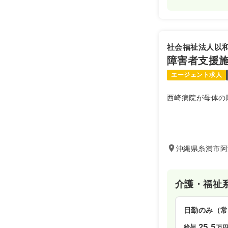
社会福祉法人以
障害者支援
エージェント求人
西崎病院が母体の
沖縄県糸満市阿波
介護・福祉
日勤のみ（常
25.5
給与
万