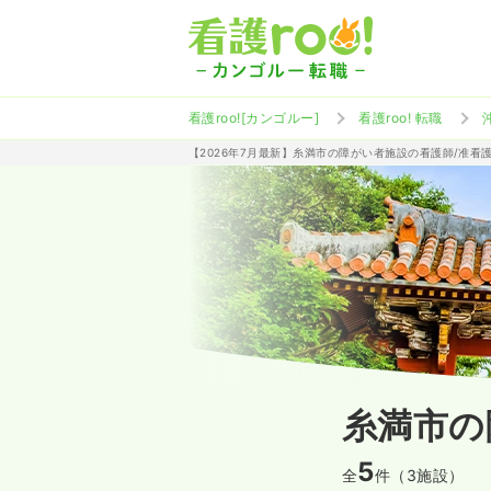
看護roo![カンゴルー]
看護roo! 転職
【2026年7月最新】糸満市の障がい者施設の看護師/准看
糸満市の
5
全
件（3施設）