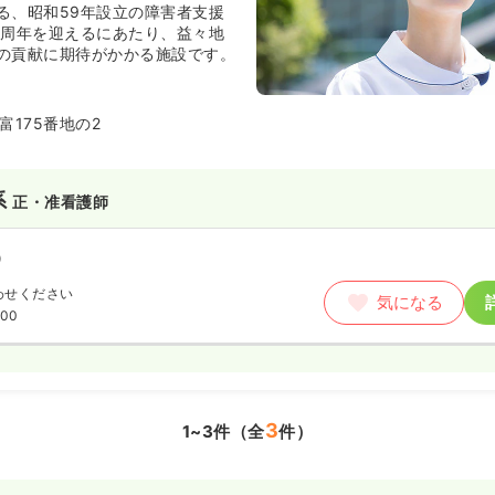
る、昭和59年設立の障害者支援
0周年を迎えるにあたり、益々地
の貢献に期待がかかる施設です。
富175番地の2
系
正・准看護師
）
わせください
気になる
:00
3
1~3件（全
件）