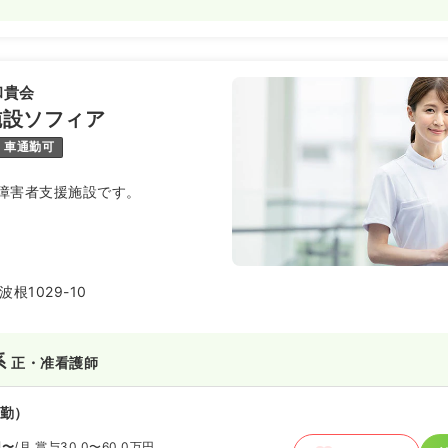
和貴会
施設ソフィア
車通勤可
障害者支援施設です。
根1029-10
系
正・准看護師
勤）
円〜
/月
賞与30.0〜60.0万円