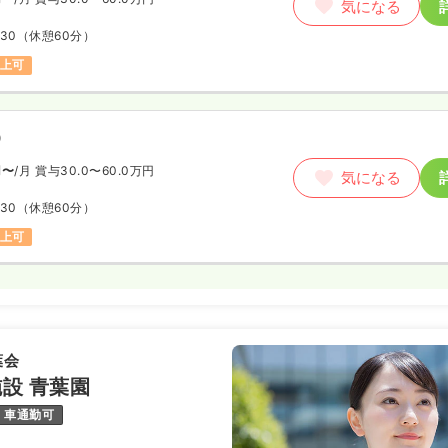
気になる
:30
（休憩60分）
以上可
）
円〜
/月
賞与30.0〜60.0万円
気になる
:30
（休憩60分）
以上可
葉会
設 青葉園
車通勤可