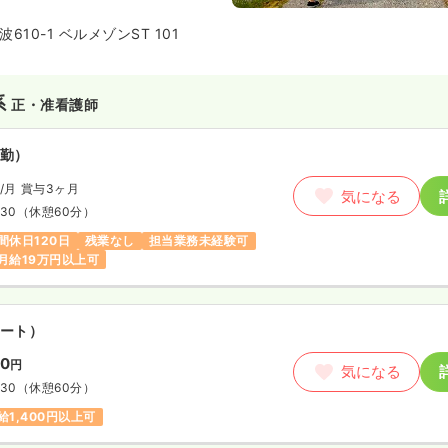
10-1 ベルメゾンST 101
系
正・准看護師
勤）
/月
賞与3ヶ月
気になる
:30
（休憩60分）
間休日120日
残業なし
担当業務未経験可
月給19万円以上可
ート）
00
円
気になる
:30
（休憩60分）
給1,400円以上可