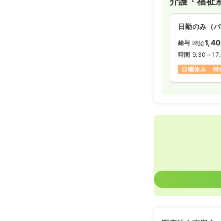
介護・福祉
日勤のみ（パ
1,4
給与
時給
時間
9:30～17
日曜休み
時