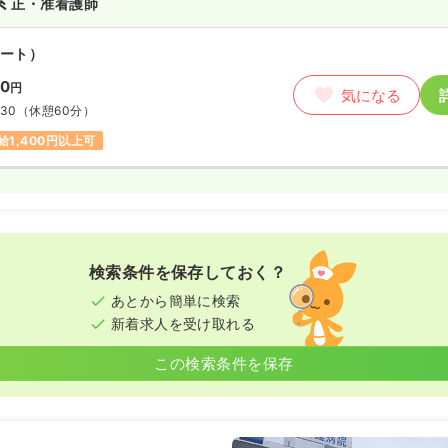
系
正・准看護師
ート）
00
円
気になる
:30
（休憩60分）
給1,400円以上可
検索条件を保存しておく？
あとから簡単に検索
新着求人を受け取れる
この検索条件を保存