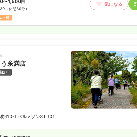
00〜1,500
円
気になる
:30
（休憩60分）
円以上可
n
よう糸満店
通勤可
10-1 ベルメゾンST 101