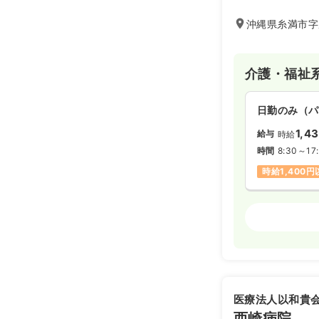
療＆介護に貢献し
沖縄県糸満市字座
介護・福祉
日勤のみ（パ
1,4
給与
時給
時間
8:30～17
時給1,400
介護・福祉
日勤のみ（パ
給与
お問い合
時間
8:30～17
医療法人以和貴
西崎病院