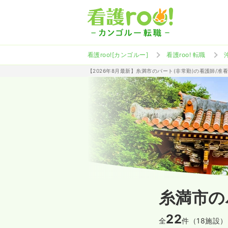
看護roo![カンゴルー]
看護roo! 転職
【2026年8月最新】糸満市のパート(非常勤)の看護師/
糸満市の
22
全
件（18施設）