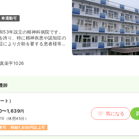
車通勤可
和53年設立の精神科病院です。
を誇り、特に精神疾患や認知症の
症により介助を要する患者様等が
。今後益々、地域の精神科医療へ
ている病院です。
真栄平1026
護師
ート）
50〜1,639
円
気になる
15
（休憩45分）
験可
時給1,600円以上可