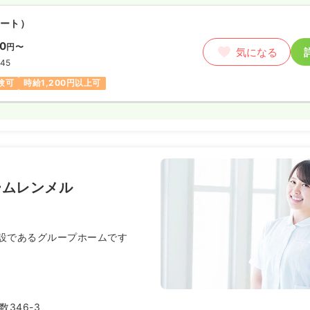
ート）
00
円〜
気になる
:45
験可
時給1,200円以上可
ームレンメル
設であるグループホームです
346-3