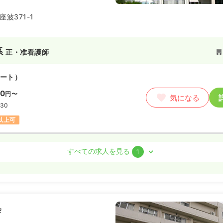
ています。
波371-1
系
正・准看護師
ート）
30
円〜
気になる
:30
円以上可
系
デイ
正・准看護師
すべての求人を見る
1
ート）
わせください
気になる
:30
会