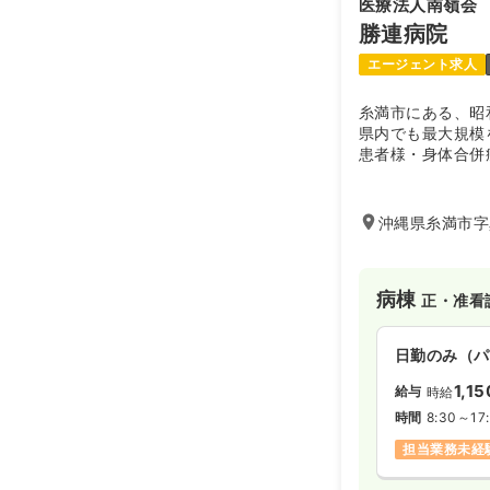
医療法人南嶺会
勝連病院
エージェント求人
糸満市にある、昭
県内でも最大規模
患者様・身体合併
入院されています
の貢献が期待され
沖縄県糸満市字
病棟
正・准看
日勤のみ（パ
1,1
給与
時給
時間
8:30～17:
担当業務未経