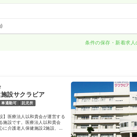
)
条件の保存・新着求人
会
健施設サクラビア
車通勤可
託児所
設】医療法人以和貴会が運営する
る施設です。医療法人以和貴会
心に介護老人保健施設2施設、障
を運営しており、糸満市の地域医