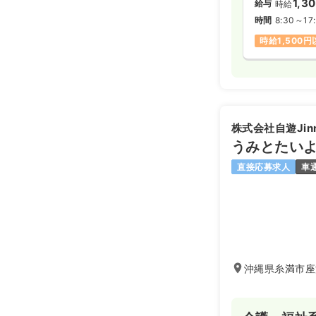
1,3
給与
時給
時間
8:30～17
時給1,500
株式会社自遊Jin
うみとたい
直接応募求人
車
沖縄県糸満市座波6