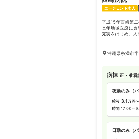
エージェント求人
平成15年西崎第
長年地域医療に貢
充実をはじめ、人
ンターの新設、最
的な取り組みを続
し、今後益々地域
沖縄県糸満市字座
す。
病棟
正・准看
夜勤のみ（パ
3.1
給与
万円
時間
17:00～9
日勤のみ（パ