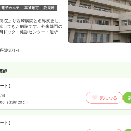
電子カルテ
車通勤可
託児所
二病院より西崎病院と名称変更し、
献してきた病院です。外来部門の
間ドック・健診センター・透析セ
新検査機器の導入を行う等、積極
けています。関連施設も複数運営
医療の貢献に期待がかかる病院で
波371-1
護師
ート）
〜
/回
気になる
:00
（休憩120分）
ート）