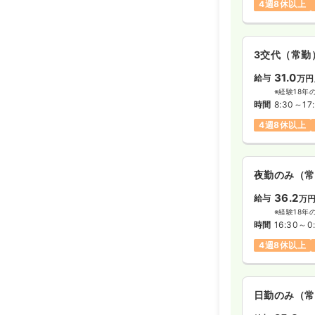
4週8休以上
3交代（常勤
31.0
給与
万円
※経験18年
時間
8:30～17
4週8休以上
夜勤のみ（常
36.2
給与
万
※経験18年
時間
16:30～0
4週8休以上
日勤のみ（常