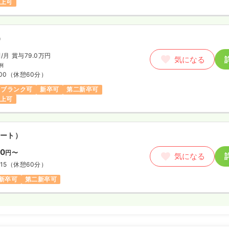
以上可
）
円
/月
賞与79.0万円
気になる
例
00
（休憩60分）
ブランク可
新卒可
第二新卒可
以上可
ート）
00
円〜
気になる
15
（休憩60分）
新卒可
第二新卒可