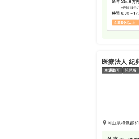
25.8
給与
万
※経験18年
時間
8:30～17
4週8休以上
医療法人 紀
車通勤可
託児所
岡山県和気郡和