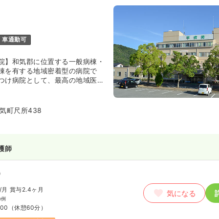
車通勤可
院】和気郡に位置する一般病棟・
棟を有する地域密着型の病院で
つけ病院として、最高の地域医療
第一理念として日々診療してお
をはじめ外傷から一次・二次救
、そして介護部門では訪問介護・
気町尺所438
リテーション、訪問リハビリテー
診療とサービスで地域に貢献して
た、「情報公開レベル優良医療施
認定5/Stage-1の第三者認定も
護師
）
/月
賞与2.4ヶ月
気になる
の例
:00
（休憩60分）