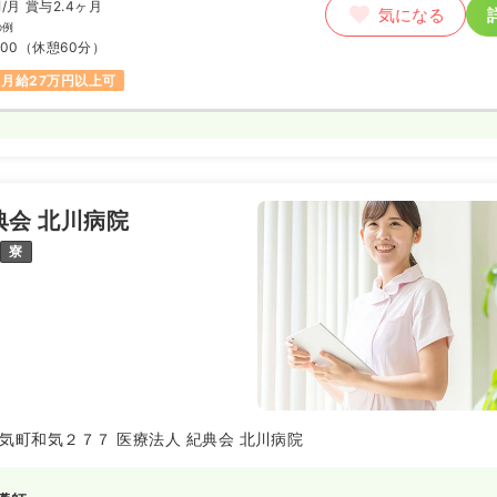
円
/月
賞与2.4ヶ月
気になる
の例
:00
（休憩60分）
月給27万円以上可
典会 北川病院
寮
気町和気２７７ 医療法人 紀典会 北川病院