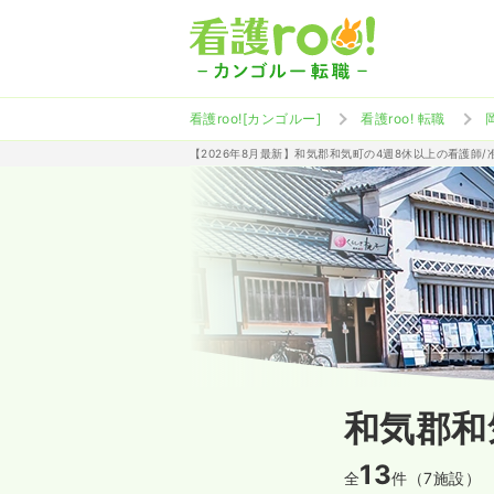
看護roo![カンゴルー]
看護roo! 転職
【2026年8月最新】和気郡和気町の4週8休以上の看護師
和気郡和
13
全
件（7施設）