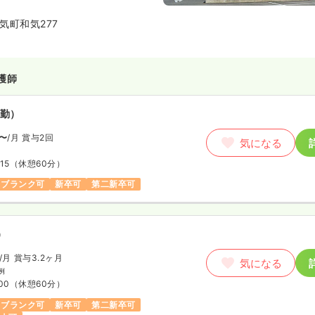
分野まで幅広く地域に貢献してい
は重症な肺炎、感染症、消化器疾
気町和気277
、手術が必要な骨折の患者様な
を主としています。
護師
勤）
〜
/月
賞与2回
気になる
15
（休憩60分）
ブランク可
新卒可
第二新卒可
）
/月
賞与3.2ヶ月
気になる
例
00
（休憩60分）
ブランク可
新卒可
第二新卒可