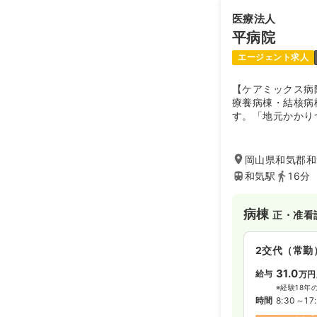
医療法人
平病院
エージェント求人
【ケアミックス病
療養病棟・結核病
す。「地元かかり
を展開します」を
り、日常的な疾患
急、慢性疾患管理
岡山県和気郡和
看護、通所リハビ
和気駅
16分
ション等、幅広い
いる病院です。ま
設」として、評価の
病棟
正・准看
受けています。
2交代（常勤
31.0
給与
万円
※経験18年
時間
8:30～17