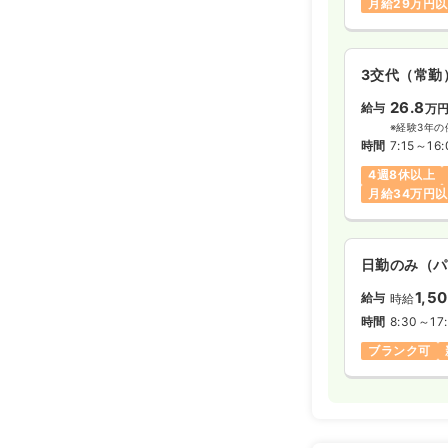
月給29万円
3交代（常勤
26.8
給与
万
※経験3年の
時間
7:15～16:
4週8休以上
月給34万円
日勤のみ（パ
1,5
給与
時給
時間
8:30～17:
ブランク可