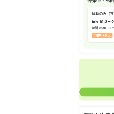
外来
正・准看
日勤のみ（常
19.3〜2
給与
時間
8:30～17:
4週8休以上