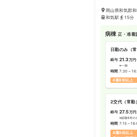
ホームなど、在宅
ます。一般病棟で
岡山県和気郡和
患などの患者様や
和気駅
15分
ど、急性期の治療
病棟
正・准看
日勤のみ（常
21.3
給与
万円
※一例
時間
7:30～16:
4週8休以上
2交代（常勤
27.5
給与
万円
※経験8年の
時間
7:15～16:
4週8休以上