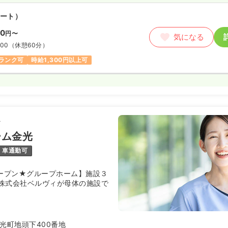
ート）
00
円〜
気になる
:00
（休憩60分）
ランク可
時給1,300円以上可
ィ
ーム金光
車通勤可
オープン★グループホーム】施設３
株式会社ベルヴィが母体の施設で
光町地頭下400番地