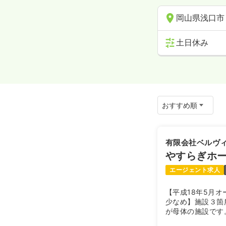
岡山県浅口市
土日休み
有限会社ベルヴ
やすらぎホ
エージェント求人
【平成18年5月
少なめ】施設３箇
が母体の施設です