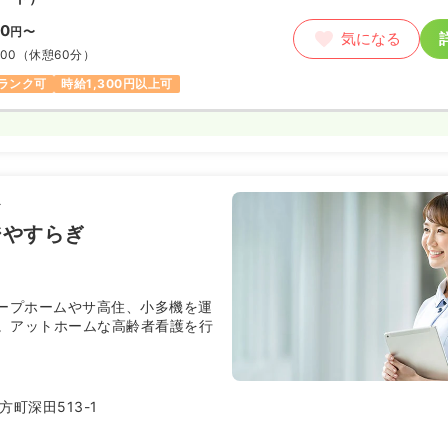
00
円〜
気になる
:00
（休憩60分）
ランク可
時給1,300円以上可
ィ
ジやすらぎ
ループホームやサ高住、小多機を運
。アットホームな高齢者看護を行
町深田513-1