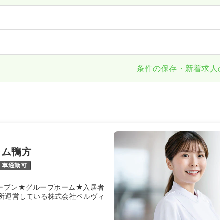
条件の保存・新着求人
ィ
ーム鴨方
車通勤可
オープン★グループホーム★入居者
所運営している株式会社ベルヴィ
。