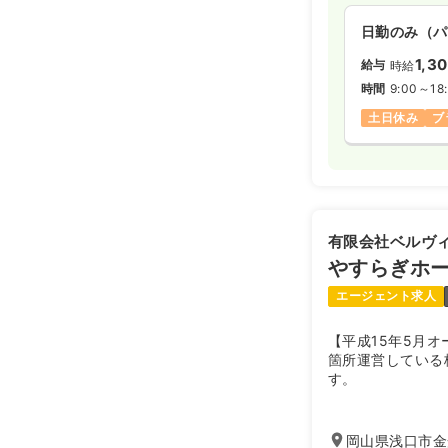
日勤のみ（パ
1,3
給与
時給
時間
9:00～18
土日休み
ブ
有限会社ベルヴ
やすらぎホ
エージェント求人
【平成15年5月
箇所運営している
す。
岡山県浅口市金