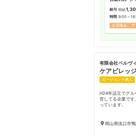
1,3
給与
時給
時間
9:00～18
土日休み
ブ
有限会社ベルヴ
ケアビレッ
エージェント求人
H24年設立でグ
営してる企業です
っています。
岡山県浅口市鴨方