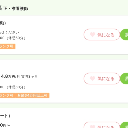
系
正・准看護師
勤）
わせください
気になる
:00
（休憩60分）
ランク可
）
4.8
万円
/月
賞与3ヶ月
気になる
:00
（休憩60分）
ランク可
月給34万円以上可
ート）
00
円〜
気になる