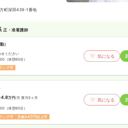
方町深田439-1番地
系
正・准看護師
勤）
わせください
気になる
:00
（休憩60分）
ランク可
）
4.8
万円
/月
賞与3ヶ月
気になる
:00
（休憩60分）
ランク可
月給34万円以上可