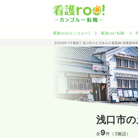
看護roo![カンゴルー]
看護roo! 転職
【2026年7月最新】浅口市の土日休みの看護師/准看護師
浅口市の
9
全
件（3施設）