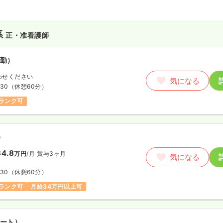
系
正・准看護師
勤）
わせください
気になる
:30
（休憩60分）
ランク可
）
4.8
万円
/月
賞与3ヶ月
気になる
:30
（休憩60分）
ランク可
月給34万円以上可
ート）