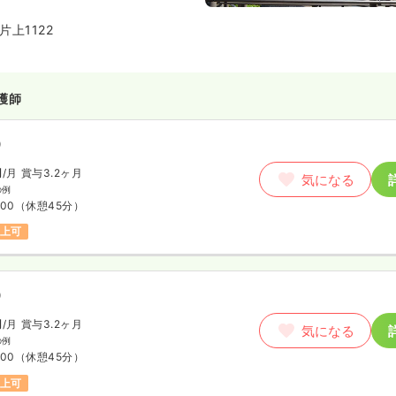
型の病院として運営を行っており
上1122
護師
）
円
/月
賞与3.2ヶ月
気になる
の例
:00
（休憩45分）
以上可
）
円
/月
賞与3.2ヶ月
気になる
の例
:00
（休憩45分）
以上可