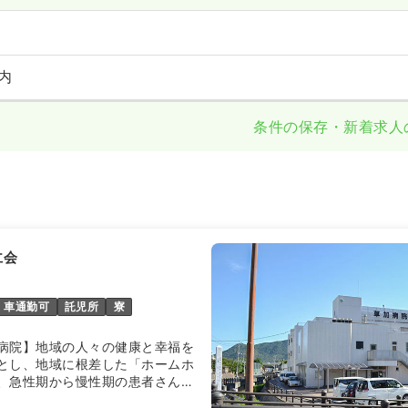
内
条件の保存・新着求人
仁会
車通勤可
託児所
寮
病院】地域の人々の健康と幸福を
とし、地域に根差した「ホームホ
、急性期から慢性期の患者さんま
います。11の診療科の対応も行っ