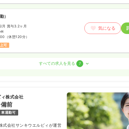
勤）
円
/月
賞与3.2ヶ月
気になる
の例
:00
（休憩120分）
以上可
すべての求人を見る
7
勤）
0.1
万円
/月
賞与3.2ヶ月
気になる
ビィ株式会社
:00
（休憩60分）
ー備前
給30万円以上可
車通勤可
株式会社サンキウエルビィが運営
ート）