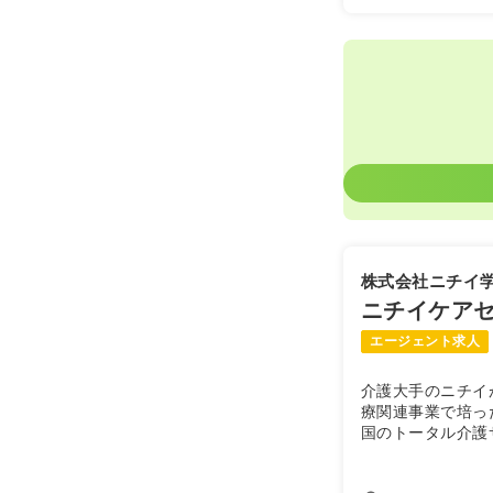
日勤のみ（常
20.5
給与
万
※一例
時間
8:30～17
月給20万円
株式会社ニチイ
ニチイケア
エージェント求人
介護大手のニチイ
療関連事業で培っ
国のトータル介護
のニーズに応えら