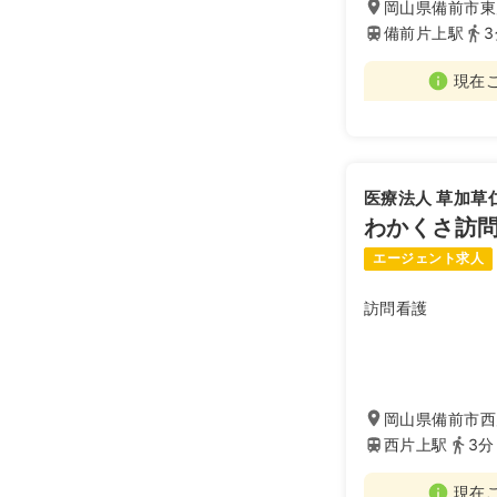
岡山県備前市東
備前片上駅
現在
医療法人 草加草
わかくさ訪
エージェント求人
訪問看護
岡山県備前市西片
西片上駅
3分
現在