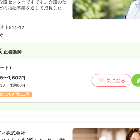
介護センターですです。介護の仕
00〜1,400
円
どの福祉事業を通じて成長したい
気になる
す。
:00
（休憩60分）
給1,400円以上可
上514-12
分
・准看護師
系
正看護師
勤）
6.7
ート）
万円
/月
賞与3.6ヶ月
気になる
05〜1,607
円
:00
（休憩60分）
気になる
:30
（休憩60分）
週8休以上
オンコールあり
担当業務未経験可
以上可
給1,600円以上可
ート）
50
円〜
気になる
ビィ株式会社
:00
（休憩60分）