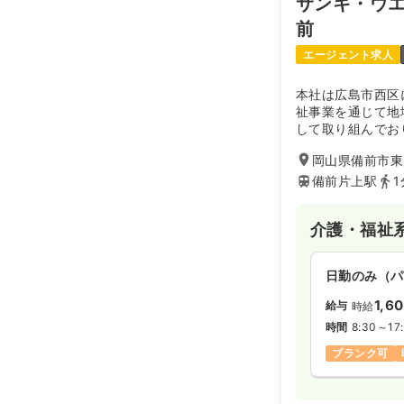
サンキ・ウ
日祝休み
オ
前
時給1,300
エージェント求人
内視鏡
正看護
本社は広島市西区
祉事業を通じて地
日勤のみ（常
して取り組んでお
イサービス、訪問
21.1〜3
給与
岡山県備前市東片
行い地域の皆様の
※一例
備前片上駅
1
時間
8:30～17
日祝休み
月
介護・福祉
日勤のみ（パ
日勤のみ（パ
1,6
給与
時給
給与
お問い合
時間
9:00～18
時間
8:30～17
日祝休み
ブランク可
介護・福祉