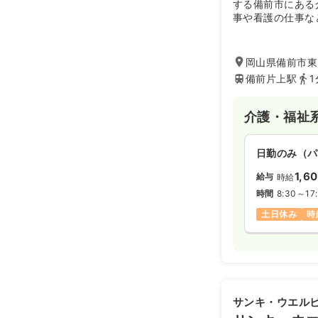
する備前市にある
1,3
給与
時給
事や看護の仕事な
方を歓迎していま
時間
9:00～18
日祝休み
時
岡山県備前市東片
備前片上駅
1
訪問看護
正
介護・福祉
日勤のみ（常
18.9〜2
日勤のみ（パ
給与
※一例
1,6
給与
時給
時間
9:00～18
時間
8:30～17
日祝休み
4
月給26万円
土日休み
時
日勤のみ（パ
1,3
給与
時給
サンキ・ウエル
時間
9:00～18