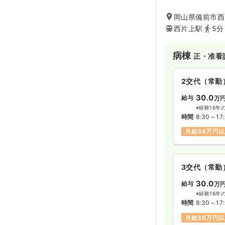
ており、地域密着
ます。
岡山県備前市西片
西片上駅
5分
病棟
正・准看
2交代（常勤
30.0
給与
万
※経験16年
時間
8:30～17
月給36万円
3交代（常勤
30.0
給与
万
※経験16年
時間
8:30～17
月給36万円