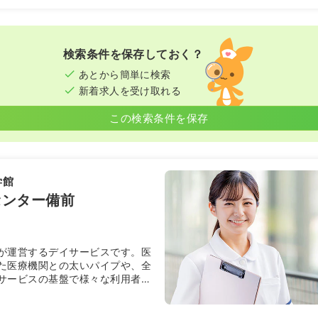
正・准看護師
勤）
検索条件を保存しておく？
円〜
/月
賞与3.6ヶ月
気になる
あとから簡単に検索
:30
（休憩60分）
新着求人を受け取れる
以上可
この検索条件を保存
学館
センター備前
が運営するデイサービスです。医
た医療機関との太いパイプや、全
サービスの基盤で様々な利用者様
れるサービスを提供します。