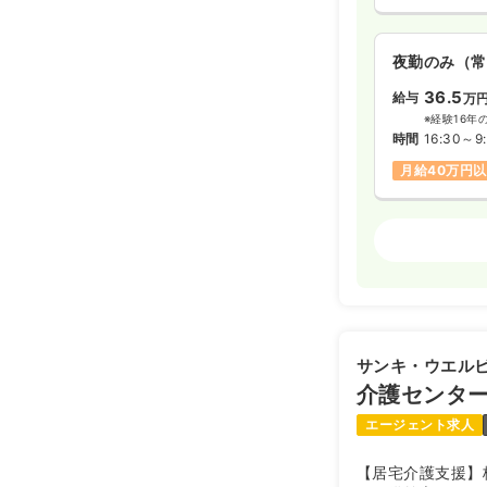
夜勤のみ（常
36.5
給与
万
※経験16年
時間
16:30～9
月給40万円
外来
正看護師
日勤のみ（常
20.8〜3
給与
※一例
サンキ・ウエル
時間
9:00～18
介護センタ
日祝休み
月
エージェント求人
【居宅介護支援】
日勤のみ（パ