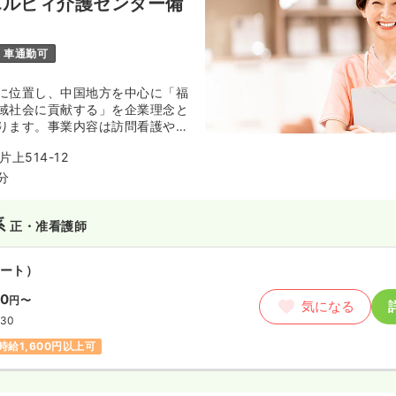
エルビィ介護センター備
ンコールあり
担当業務未経験可
円以上可
車通勤可
師
に位置し、中国地方を中心に「福
域社会に貢献する」を企業理念と
勤）
ります。事業内容は訪問看護やデ
入浴等、とても幅広いサービスを
0.7
万円
/月
賞与3.2ヶ月
上514-12
気になる
サポートを行っております。
分
:30
（休憩60分）
給30万円以上可
系
正・准看護師
ート）
ート）
00
円〜
わせください
気になる
気になる
:00
:30
時給1,600円以上可
系