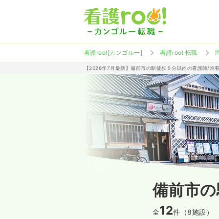
看護roo![カンゴルー]
看護roo! 転職
【2026年7月最新】備前市の駅徒歩５分以内の看護師/准
備前市の
12
全
件（8施設）