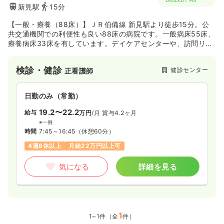
新見駅
15分
【一般・療養（88床）】ＪＲ伯備線 新見駅より徒歩15分。公
共交通機関での利便性も良い88床の病院です。一般病床55床、
療養病床33床を有しています。デイケアセンターや、訪問リハ
ビリテーションも運営しているなど、一般診療から在宅分野に
いたるまで幅広く取り組んでいます。
検診・健診
健診センター
正看護師
日勤のみ（常勤）
19.2〜22.2
給与
万円
/月
賞与4.2ヶ月
※一例
時間
7:45～16:45
（休憩60分）
4週8休以上
月給22万円以上可
気になる
詳細を見る
1
1~1件（全
件）