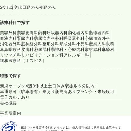
2交代
3交代
日勤のみ
夜勤のみ
診療科目で探す
美容外科
美容皮膚科
内科
呼吸器内科
消化器内科
循環器内科
血液内科
腎臓内科
糖尿病内科
外科
呼吸器外科
心臓血管外科
消化器外科
脳神経外科
整形外科
形成外科
小児科
産婦人科
眼科
耳鼻咽喉科
皮膚科
泌尿器科
精神科・心療内科
放射線科
麻酔科
リウマチ科
リハビリテーション科
アレルギー科
緩和医療科（ホスピス）
特徴で探す
新規オープン
4週8休以上
土日休み
駅徒歩５分以内
車通勤可（駐車場有）
寮あり
託児所あり
ブランク・未経験可
電子カルテあり
会社概要
事業所案内
看護roo!を運営する(株)クイックは、個人情報保護に取り組む企業を示す