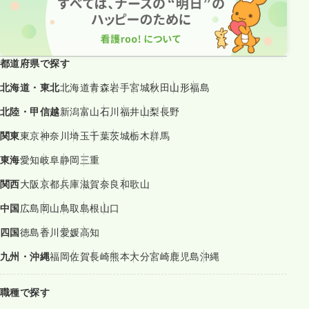
都道府県で探す
北海道・東北
北海道
青森
岩手
宮城
秋田
山形
福島
北陸・甲信越
新潟
富山
石川
福井
山梨
長野
関東
東京
神奈川
埼玉
千葉
茨城
栃木
群馬
東海
愛知
岐阜
静岡
三重
関西
大阪
京都
兵庫
滋賀
奈良
和歌山
中国
広島
岡山
鳥取
島根
山口
四国
徳島
香川
愛媛
高知
九州・沖縄
福岡
佐賀
長崎
熊本
大分
宮崎
鹿児島
沖縄
職種で探す