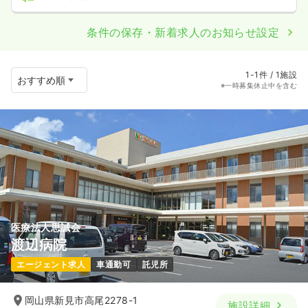
条件の保存・新着求人のお知らせ設定
1-1件 / 1施設
※一時募集休止中を含む
医療法人思誠会
渡辺病院
エージェント求人
車通勤可
託児所
岡山県新見市高尾2278-1
施設詳細