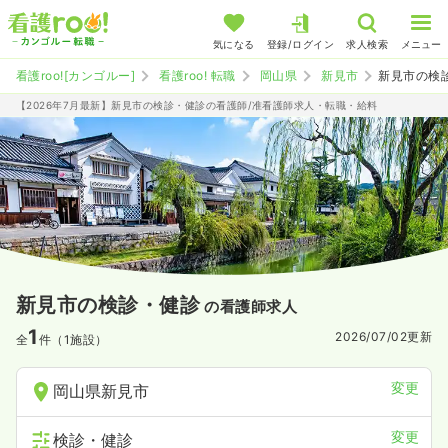
気になる
登録/ログイン
求人検索
メニュー
看護roo![カンゴルー]
看護roo! 転職
岡山県
新見市
新見市の検
【2026年7月最新】新見市の検診・健診の看護師/准看護師求人・転職・給料
新見市の検診・健診
の看護師求人
1
2026/07/02
更新
全
件（1施設）
変更
岡山県新見市
変更
検診・健診