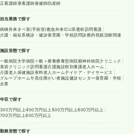
正看護師
准看護師
保健師
助産師
担当業務で探す
病棟
外来
オペ室(手術室)
救急外来
ICU系
透析
訪問看護
介護・福祉系
検診・健診
保育園・学校
訪問診療
内視鏡
治験関連
施設形態で探す
一般病院
大学病院
一般＋療養
療養型病院
精神科病院
クリニック
美容クリニック
訪問看護
介護施設
特別養護老人ホーム
介護老人保健施設
有料老人ホーム
デイケア・デイサービス
グループホーム
サ高住
障がい者施設
健診センター
保育園・学校
企業
年収で探す
300万円以上
400万円以上
500万円以上
600万円以上
700万円以上
800万円以上
勤務形態で探す