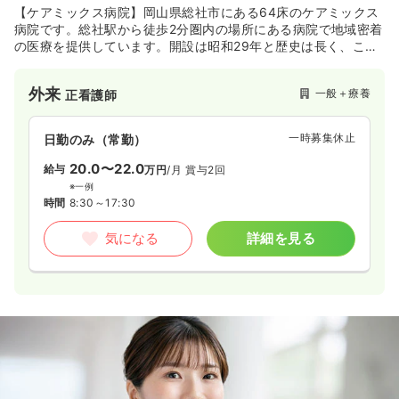
【ケアミックス病院】岡山県総社市にある64床のケアミックス
病院です。総社駅から徒歩2分圏内の場所にある病院で地域密着
の医療を提供しています。開設は昭和29年と歴史は長く、この
地で長く地域医療に貢献されております。平成29年7月には地
域の皆様にこれまで以上の安心安全な医療を提供すべく、新築
外来
一般＋療養
正看護師
移転をされ、より施設面の充実も含め、より一層の地域医療の
為に貢献をされている病院です。
一時募集休止
日勤のみ（常勤）
20.0〜22.0
給与
万円
/月
賞与2回
※一例
時間
8:30～17:30
気になる
詳細を見る