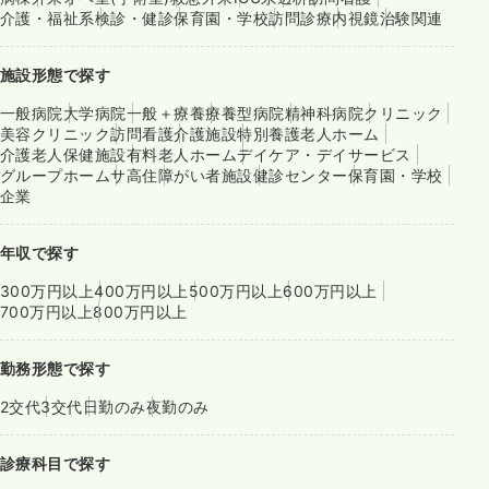
介護・福祉系
検診・健診
保育園・学校
訪問診療
内視鏡
治験関連
施設形態で探す
一般病院
大学病院
一般＋療養
療養型病院
精神科病院
クリニック
美容クリニック
訪問看護
介護施設
特別養護老人ホーム
介護老人保健施設
有料老人ホーム
デイケア・デイサービス
グループホーム
サ高住
障がい者施設
健診センター
保育園・学校
企業
年収で探す
300万円以上
400万円以上
500万円以上
600万円以上
700万円以上
800万円以上
勤務形態で探す
2交代
3交代
日勤のみ
夜勤のみ
診療科目で探す