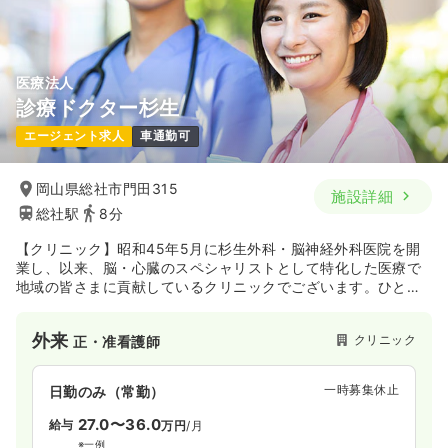
医療法人
診療ドクター杉生
エージェント求人
車通勤可
岡山県総社市門田315
施設詳細
総社駅
8分
【クリニック】昭和45年5月に杉生外科・脳神経外科医院を開
業し、以来、脳・心臓のスペシャリストとして特化した医療で
地域の皆さまに貢献しているクリニックでございます。ひとに
やさしく、地域の皆さまのかかりつけ医として寄り添って運営
を行っております。
外来
クリニック
正・准看護師
一時募集休止
日勤のみ（常勤）
27.0〜36.0
給与
万円
/月
※一例