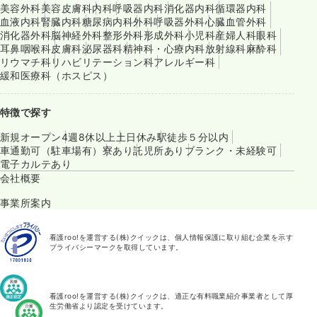
美容外科
美容皮膚科
内科
呼吸器内科
消化器内科
循環器内科
血液内科
腎臓内科
糖尿病内科
外科
呼吸器外科
心臓血管外科
消化器外科
脳神経外科
整形外科
形成外科
小児科
産婦人科
眼科
耳鼻咽喉科
皮膚科
泌尿器科
精神科・心療内科
放射線科
麻酔科
リウマチ科
リハビリテーション科
アレルギー科
緩和医療科（ホスピス）
特徴で探す
新規オープン
4週8休以上
土日休み
駅徒歩５分以内
車通勤可（駐車場有）
寮あり
託児所あり
ブランク・未経験可
電子カルテあり
会社概要
事業所案内
看護roo!を運営する(株)クイックは、個人情報保護に取り組む企業を示す
プライバシーマークを取得しています。
看護roo!を運営する(株)クイックは、適正な有料職業紹介事業者として厚
生労働省より認定を受けています。