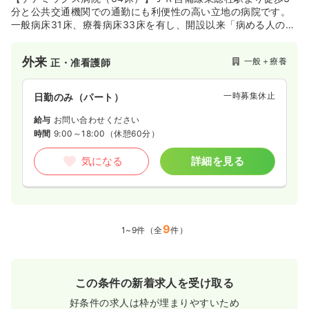
分と公共交通機関での通勤にも利便性の高い立地の病院です。
一般病床31床、療養病床33床を有し、開設以来「病める人の立
場にたったやさしくぬくもりのある医療の提供」を理念に診療
を行ってきた地域密着型の病院です。
外来
一般＋療養
正・准看護師
一時募集休止
日勤のみ（パート）
給与
お問い合わせください
時間
9:00～18:00
（休憩60分）
気になる
詳細を見る
9
1~9件（全
件）
この条件の新着求人を受け取る
好条件の求人は枠が埋まりやすいため