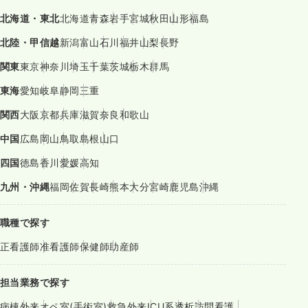
北海道・東北
北海道
青森
岩手
宮城
秋田
山形
福島
北陸・甲信越
新潟
富山
石川
福井
山梨
長野
関東
東京
神奈川
埼玉
千葉
茨城
栃木
群馬
東海
愛知
岐阜
静岡
三重
関西
大阪
京都
兵庫
滋賀
奈良
和歌山
中国
広島
岡山
鳥取
島根
山口
四国
徳島
香川
愛媛
高知
九州・沖縄
福岡
佐賀
長崎
熊本
大分
宮崎
鹿児島
沖縄
職種で探す
正看護師
准看護師
保健師
助産師
担当業務で探す
病棟
外来
オペ室(手術室)
救急外来
ICU系
透析
訪問看護