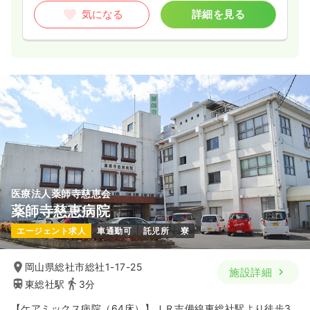
気になる
詳細を見る
医療法人薬師寺慈恵会
薬師寺慈恵病院
エージェント求人
車通勤可
託児所
寮
岡山県総社市総社1-17-25
施設詳細
東総社駅
3分
【ケアミックス病院（64床）】ＪＲ吉備線東総社駅より徒歩3