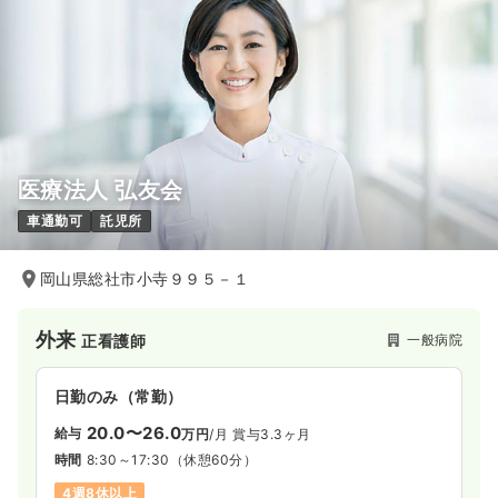
医療法人 弘友会
車通勤可
託児所
岡山県総社市小寺９９５－１
外来
一般病院
正看護師
日勤のみ（常勤）
20.0〜26.0
給与
万円
/月
賞与3.3ヶ月
時間
8:30～17:30
（休憩60分）
4週8休以上