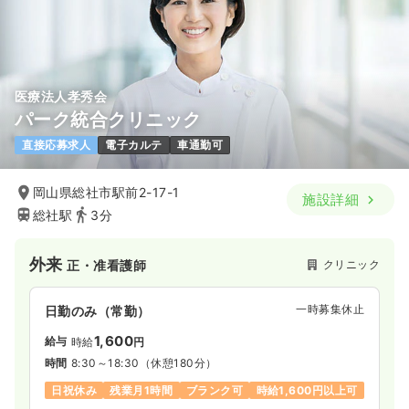
医療法人孝秀会
パーク統合クリニック
直接応募求人
電子カルテ
車通勤可
岡山県総社市駅前2-17-1
施設詳細
総社駅
3分
外来
クリニック
正・准看護師
一時募集休止
日勤のみ（常勤）
1,600
給与
時給
円
時間
8:30～18:30
（休憩180分）
日祝休み
残業月1時間
ブランク可
時給1,600円以上可