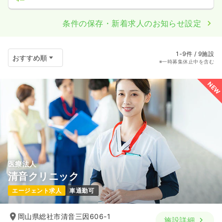
条件の保存・新着求人のお知らせ設定
1-9件 / 9施設
※一時募集休止中を含む
NEW
医療法人
清音クリニック
エージェント求人
車通勤可
岡山県総社市清音三因606-1
施設詳細