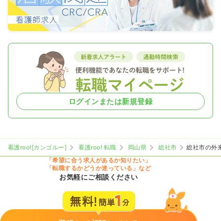
ログインまたは新規登録
看護roo![カンゴルー]
看護roo! 転職
岡山県
総社市
総社市の外
「希望に合う求人があるか知りたい」
「転職するかどうか迷っている」など
お気軽にご相談ください