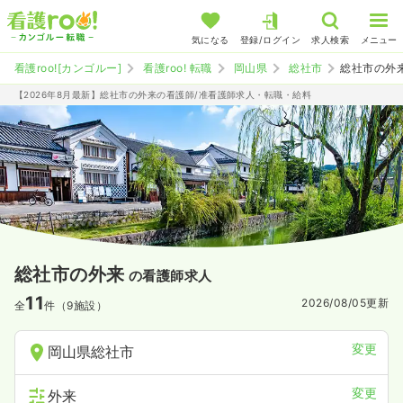
気になる
登録/ログイン
求人検索
メニュー
看護roo![カンゴルー]
看護roo! 転職
岡山県
総社市
総社市の外
【2026年8月最新】総社市の外来の看護師/准看護師求人・転職・給料
総社市の外来
の看護師求人
11
2026/08/05
更新
全
件（9施設）
変更
岡山県総社市
変更
外来