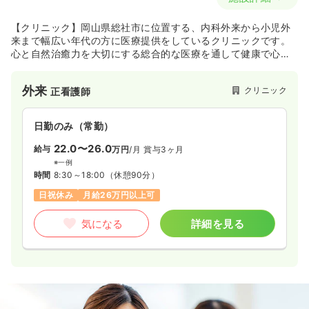
【クリニック】岡山県総社市に位置する、内科外来から小児外
来まで幅広い年代の方に医療提供をしているクリニックです。
心と自然治癒力を大切にする総合的な医療を通して健康で心豊
かに過ごせる社会をつくることを大切にしながら運営を行って
おります。
外来
クリニック
正看護師
日勤のみ（常勤）
22.0〜26.0
給与
万円
/月
賞与3ヶ月
※一例
時間
8:30～18:00
（休憩90分）
日祝休み
月給26万円以上可
気になる
詳細を見る