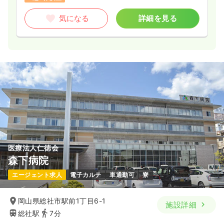
気になる
詳細を見る
医療法人仁徳会
森下病院
エージェント求人
電子カルテ
車通勤可
寮
岡山県総社市駅前1丁目6-1
施設詳細
総社駅
7分