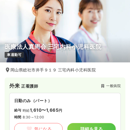
医療法人真周会 三宅内科小児科医院
車通勤可
岡山県総社市井手９１９ 三宅内科小児科医院
外来
一般病院
正看護師
日勤のみ（パート）
1,610〜1,665
給与
時給
円
時間
8:30～12:00
気になる
詳細を見る