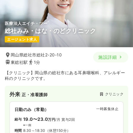
医療法人エイチ・ツー
総社みみ・はな・のどクリニック
エージェント求人
岡山県総社市総社2-20-10
施設詳細
東総社駅
1分
【クリニック】岡山県の総社市にある耳鼻咽喉科、アレルギー
科のクリニックです。
外来
クリニック
正・准看護師
一時募集休止
日勤のみ（常勤）
19.0〜23.0
給与
万円
/月
賞与2回
※一例
時間
8:30～18:30
（休憩150分）