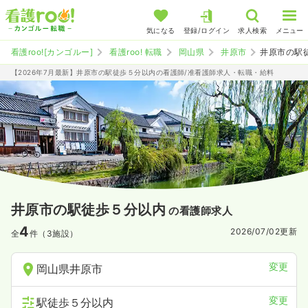
気になる
登録/ログイン
求人検索
メニュー
看護roo![カンゴルー]
看護roo! 転職
岡山県
井原市
井原市の駅
【2026年7月最新】井原市の駅徒歩５分以内の看護師/准看護師求人・転職・給料
井原市の駅徒歩５分以内
の看護師求人
4
2026/07/02
更新
全
件（3施設）
変更
岡山県井原市
変更
駅徒歩５分以内