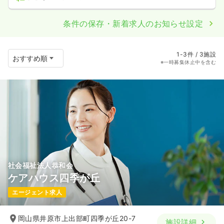
条件の保存・新着求人のお知らせ設定
1-3件 / 3施設
※一時募集休止中を含む
社会福祉法人恭和会
ケアハウス四季が丘
エージェント求人
岡山県井原市上出部町四季が丘20-7
施設詳細