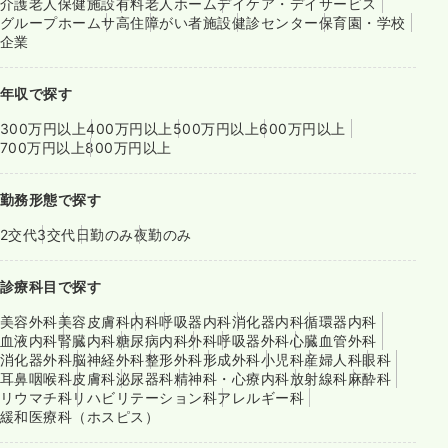
介護老人保健施設
有料老人ホーム
デイケア・デイサービス
グループホーム
サ高住
障がい者施設
健診センター
保育園・学校
企業
年収で探す
300万円以上
400万円以上
500万円以上
600万円以上
700万円以上
800万円以上
勤務形態で探す
2交代
3交代
日勤のみ
夜勤のみ
診療科目で探す
美容外科
美容皮膚科
内科
呼吸器内科
消化器内科
循環器内科
血液内科
腎臓内科
糖尿病内科
外科
呼吸器外科
心臓血管外科
消化器外科
脳神経外科
整形外科
形成外科
小児科
産婦人科
眼科
耳鼻咽喉科
皮膚科
泌尿器科
精神科・心療内科
放射線科
麻酔科
リウマチ科
リハビリテーション科
アレルギー科
緩和医療科（ホスピス）