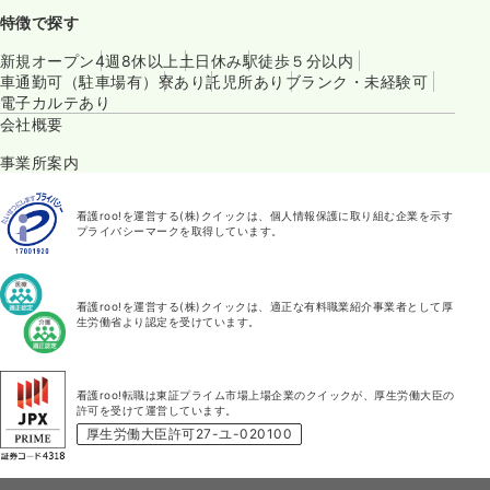
特徴で探す
新規オープン
4週8休以上
土日休み
駅徒歩５分以内
車通勤可（駐車場有）
寮あり
託児所あり
ブランク・未経験可
電子カルテあり
会社概要
事業所案内
看護roo!を運営する(株)クイックは、個人情報保護に取り組む企業を示す
プライバシーマークを取得しています。
看護roo!を運営する(株)クイックは、適正な有料職業紹介事業者として厚
生労働省より認定を受けています。
看護roo!転職は東証プライム市場上場企業のクイックが、厚生労働大臣の
許可を受けて運営しています。
厚生労働大臣許可27-ユ-020100