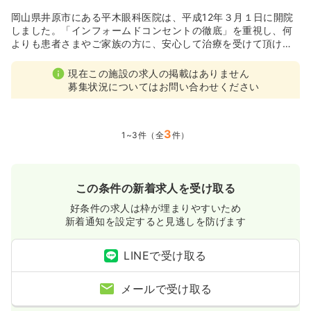
岡山県井原市にある平木眼科医院は、平成12年３月１日に開院
しました。「インフォームドコンセントの徹底」を重視し、何
よりも患者さまやご家族の方に、安心して治療を受けて頂ける
事を第一に考えております。
手術見学室を設置し、日帰りもしくは入院手術の際に、患者さ
現在この施設の求人の掲載はありません
まのご家族に手術を見学して頂くことにより、情報の開示なら
募集状況についてはお問い合わせください
びに手術を受けられる患者さまの不安の減少に努めています。
専門は白内障ならびに神経眼科、小児眼科ですが、眼科に関す
ることでしたら、どのようなことでもご相談下さい。
3
また、緑内障、レーザー治療やボトックス治療、コンタクトレ
1~3件（全
件）
ンズなど、最先端治療を行っております。
この条件の新着求人を受け取る
好条件の求人は枠が埋まりやすいため
新着通知を設定すると見逃しを防げます
LINEで受け取る
メールで受け取る