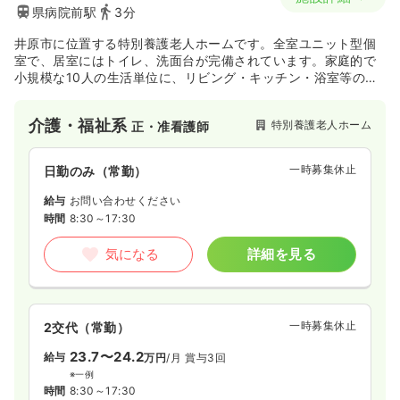
県病院前駅
3分
井原市に位置する特別養護老人ホームです。全室ユニット型個
室で、居室にはトイレ、洗面台が完備されています。家庭的で
小規模な10人の生活単位に、リビング・キッチン・浴室等の設
備があり、一人ひとりの生活様式に合わせた暮らしを支援して
おります。法人としてケアハウスやショートステイ、訪問介護
介護・福祉系
特別養護老人ホーム
正・准看護師
等、介護中心に地域の福祉に貢献しております。
一時募集休止
日勤のみ（常勤）
給与
お問い合わせください
時間
8:30～17:30
気になる
詳細を見る
一時募集休止
2交代（常勤）
23.7〜24.2
給与
万円
/月
賞与3回
※一例
時間
8:30～17:30