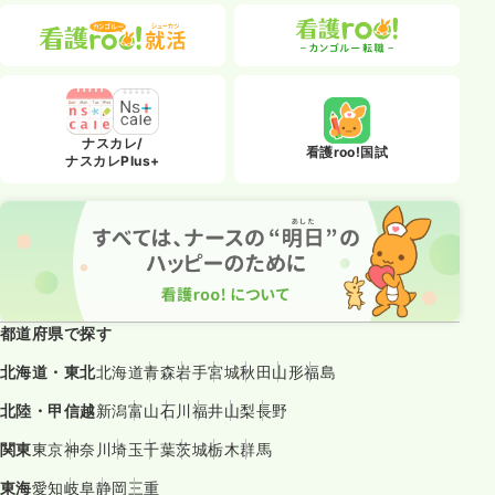
ナスカレ/
看護roo!国試
ナスカレPlus+
都道府県で探す
北海道・東北
北海道
青森
岩手
宮城
秋田
山形
福島
北陸・甲信越
新潟
富山
石川
福井
山梨
長野
関東
東京
神奈川
埼玉
千葉
茨城
栃木
群馬
東海
愛知
岐阜
静岡
三重