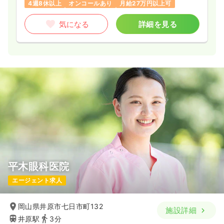
4週8休以上
オンコールあり
月給27万円以上可
気になる
詳細を見る
平木眼科医院
エージェント求人
岡山県井原市七日市町132
施設詳細
井原駅
3分