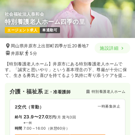
社会福祉法人恭和会
特別養護老人ホーム四季の里
エージェント求人
車通勤可
岡山県井原市上出部町四季が丘20番地7
施設詳細
井原駅
5分
【特別養護老人ホーム】井原市にある特別養護老人ホームで
す。「誠実と思いやり」という基本理念の下、尊厳が十分に保
て、生きる勇気と喜びを持てるよう気持に寄り添うケアを提供
し、地域に貢献しています。
介護・福祉系
特別養護老人ホーム
正・准看護師
一時募集休止
2交代（常勤）
23.9〜27.0
給与
万円
/月
賞与3回
※一例
時間
7:00～16:00
（休憩60分）