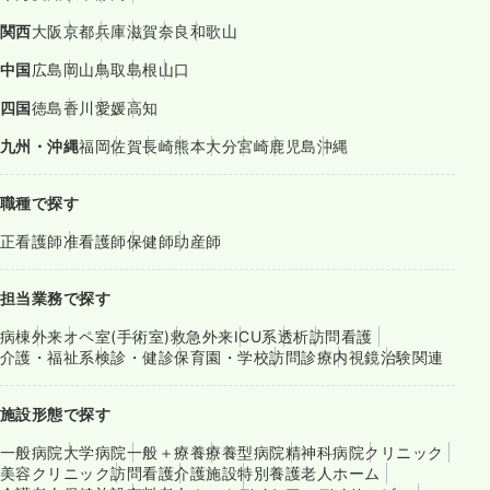
関西
大阪
京都
兵庫
滋賀
奈良
和歌山
中国
広島
岡山
鳥取
島根
山口
四国
徳島
香川
愛媛
高知
九州・沖縄
福岡
佐賀
長崎
熊本
大分
宮崎
鹿児島
沖縄
職種で探す
正看護師
准看護師
保健師
助産師
担当業務で探す
病棟
外来
オペ室(手術室)
救急外来
ICU系
透析
訪問看護
介護・福祉系
検診・健診
保育園・学校
訪問診療
内視鏡
治験関連
施設形態で探す
一般病院
大学病院
一般＋療養
療養型病院
精神科病院
クリニック
美容クリニック
訪問看護
介護施設
特別養護老人ホーム