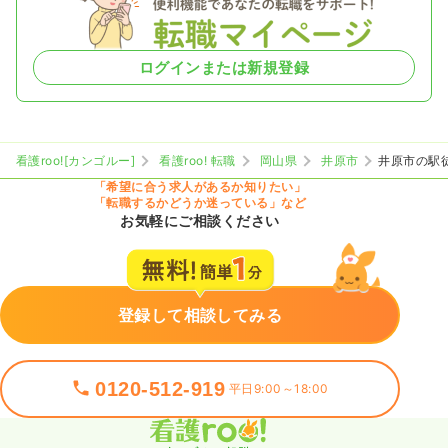
ログインまたは新規登録
看護roo![カンゴルー]
看護roo! 転職
岡山県
井原市
井原市の駅
「希望に合う求人があるか知りたい」
「転職するかどうか迷っている」など
お気軽にご相談ください
登録して相談してみる
0120-512-919
平日9:00～18:00