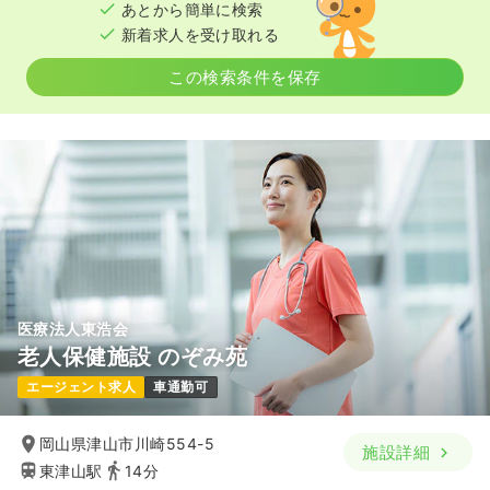
あとから簡単に検索
新着求人を受け取れる
この検索条件を保存
医療法人東浩会
老人保健施設 のぞみ苑
エージェント求人
車通勤可
岡山県津山市川崎554-5
施設詳細
東津山駅
14分