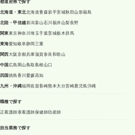
都道府県で探す
北海道・東北
北海道
青森
岩手
宮城
秋田
山形
福島
北陸・甲信越
新潟
富山
石川
福井
山梨
長野
関東
東京
神奈川
埼玉
千葉
茨城
栃木
群馬
東海
愛知
岐阜
静岡
三重
関西
大阪
京都
兵庫
滋賀
奈良
和歌山
中国
広島
岡山
鳥取
島根
山口
四国
徳島
香川
愛媛
高知
九州・沖縄
福岡
佐賀
長崎
熊本
大分
宮崎
鹿児島
沖縄
職種で探す
正看護師
准看護師
保健師
助産師
担当業務で探す