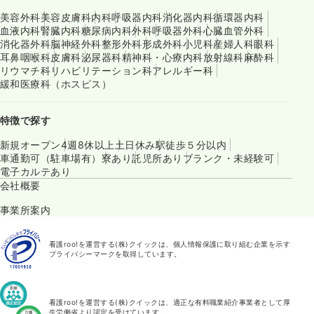
美容外科
美容皮膚科
内科
呼吸器内科
消化器内科
循環器内科
血液内科
腎臓内科
糖尿病内科
外科
呼吸器外科
心臓血管外科
消化器外科
脳神経外科
整形外科
形成外科
小児科
産婦人科
眼科
耳鼻咽喉科
皮膚科
泌尿器科
精神科・心療内科
放射線科
麻酔科
リウマチ科
リハビリテーション科
アレルギー科
緩和医療科（ホスピス）
特徴で探す
新規オープン
4週8休以上
土日休み
駅徒歩５分以内
車通勤可（駐車場有）
寮あり
託児所あり
ブランク・未経験可
電子カルテあり
会社概要
事業所案内
看護roo!を運営する(株)クイックは、個人情報保護に取り組む企業を示す
プライバシーマークを取得しています。
看護roo!を運営する(株)クイックは、適正な有料職業紹介事業者として厚
生労働省より認定を受けています。