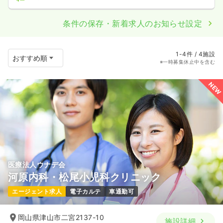
条件の保存・新着求人のお知らせ設定
1-4件 / 4施設
※一時募集休止中を含む
NEW
医療法人ウナデ会
河原内科・松尾小児科クリニック
エージェント求人
電子カルテ
車通勤可
岡山県津山市二宮2137-10
施設詳細