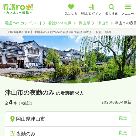
気になる
登録/ログイン
求人検索
メニュー
看護roo![カンゴルー]
看護roo! 転職
岡山県
津山市
津山市の夜
【2026年8月最新】津山市の夜勤のみの看護師/准看護師求人・転職・給料
津山市の夜勤のみ
の看護師求人
4
2026/08/04
更新
全
件（4施設）
変更
岡山県津山市
変更
夜勤のみ