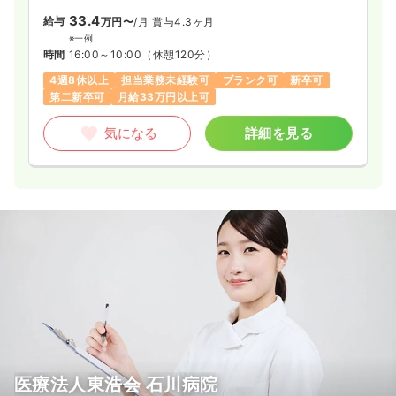
33.4
給与
万円〜
/月
賞与4.3ヶ月
※一例
時間
16:00～10:00
（休憩120分）
4週8休以上
担当業務未経験可
ブランク可
新卒可
第二新卒可
月給33万円以上可
気になる
詳細を見る
医療法人東浩会 石川病院