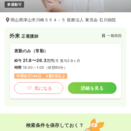
車通勤可
岡山県津山市川崎５５４－５ 医療法人 東浩会 石川病院
外来
一般病院
正看護師
夜勤のみ（常勤）
21.8〜26.3
給与
万円
/月
賞与3.8ヶ月
時間
16:30～1:00
（休憩60分）
年間休日144日
4週8休以上
気になる
詳細を見る
検索条件を保存しておく？