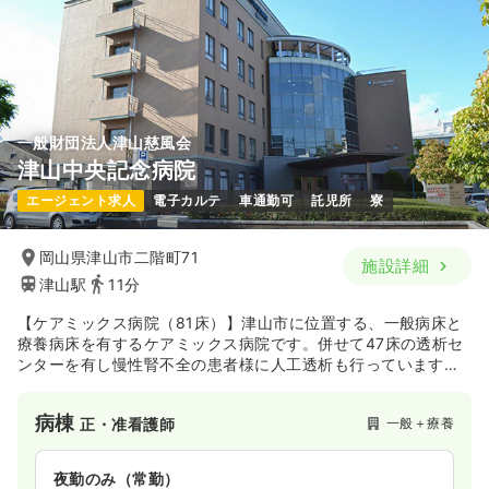
一般財団法人津山慈風会
津山中央記念病院
エージェント求人
電子カルテ
車通勤可
託児所
寮
岡山県津山市二階町71
施設詳細
津山駅
11分
【ケアミックス病院（81床）】津山市に位置する、一般病床と
療養病床を有するケアミックス病院です。併せて47床の透析セ
ンターを有し慢性腎不全の患者様に人工透析も行っています。
地域の中核を担う地域密着型病院です。
病棟
一般＋療養
正・准看護師
夜勤のみ（常勤）