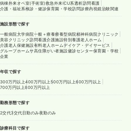
病棟
外来
オペ室(手術室)
救急外来
ICU系
透析
訪問看護
介護・福祉系
検診・健診
保育園・学校
訪問診療
内視鏡
治験関連
施設形態で探す
一般病院
大学病院
一般＋療養
療養型病院
精神科病院
クリニック
美容クリニック
訪問看護
介護施設
特別養護老人ホーム
介護老人保健施設
有料老人ホーム
デイケア・デイサービス
グループホーム
サ高住
障がい者施設
健診センター
保育園・学校
企業
年収で探す
300万円以上
400万円以上
500万円以上
600万円以上
700万円以上
800万円以上
勤務形態で探す
2交代
3交代
日勤のみ
夜勤のみ
診療科目で探す