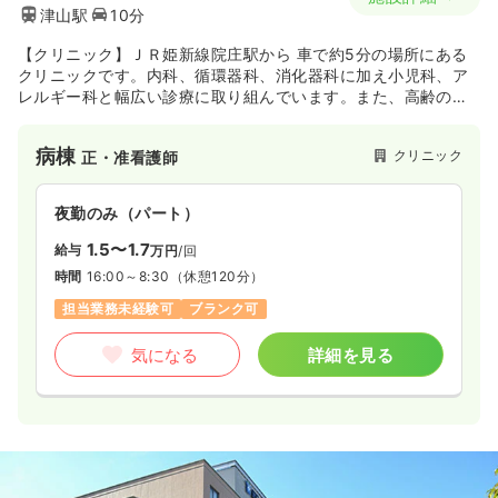
津山駅
10分
【クリニック】ＪＲ姫新線院庄駅から 車で約5分の場所にある
クリニックです。内科、循環器科、消化器科に加え小児科、ア
レルギー科と幅広い診療に取り組んでいます。また、高齢の患
者様にあわせて音楽療法やレクレーションなどを取り入れ、毎
日楽しむことができる工夫をしています。
病棟
クリニック
正・准看護師
夜勤のみ（パート）
1.5〜1.7
給与
万円
/回
時間
16:00～8:30
（休憩120分）
担当業務未経験可
ブランク可
気になる
詳細を見る