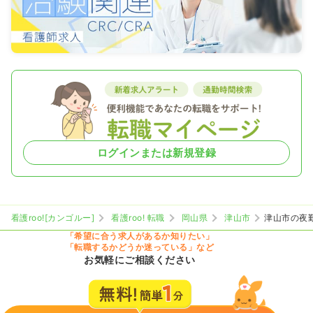
ログインまたは新規登録
看護roo![カンゴルー]
看護roo! 転職
岡山県
津山市
津山市の夜
「希望に合う求人があるか知りたい」
「転職するかどうか迷っている」など
お気軽にご相談ください