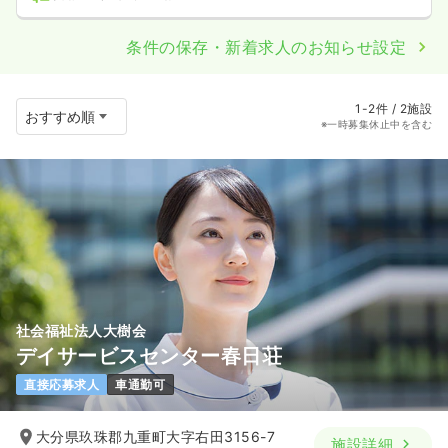
条件の保存・新着求人のお知らせ設定
1-2件 / 2施設
※一時募集休止中を含む
社会福祉法人大樹会
デイサービスセンター春日荘
直接応募求人
車通勤可
大分県玖珠郡九重町大字右田3156-7
施設詳細