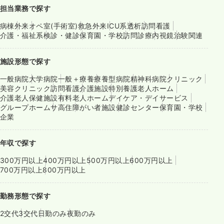
担当業務で探す
病棟
外来
オペ室(手術室)
救急外来
ICU系
透析
訪問看護
介護・福祉系
検診・健診
保育園・学校
訪問診療
内視鏡
治験関連
施設形態で探す
一般病院
大学病院
一般＋療養
療養型病院
精神科病院
クリニック
美容クリニック
訪問看護
介護施設
特別養護老人ホーム
介護老人保健施設
有料老人ホーム
デイケア・デイサービス
グループホーム
サ高住
障がい者施設
健診センター
保育園・学校
企業
年収で探す
300万円以上
400万円以上
500万円以上
600万円以上
700万円以上
800万円以上
勤務形態で探す
2交代
3交代
日勤のみ
夜勤のみ