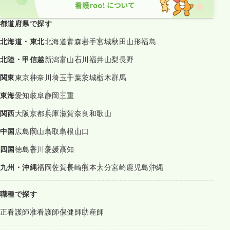
都道府県で探す
北海道・東北
北海道
青森
岩手
宮城
秋田
山形
福島
北陸・甲信越
新潟
富山
石川
福井
山梨
長野
関東
東京
神奈川
埼玉
千葉
茨城
栃木
群馬
東海
愛知
岐阜
静岡
三重
関西
大阪
京都
兵庫
滋賀
奈良
和歌山
中国
広島
岡山
鳥取
島根
山口
四国
徳島
香川
愛媛
高知
九州・沖縄
福岡
佐賀
長崎
熊本
大分
宮崎
鹿児島
沖縄
職種で探す
正看護師
准看護師
保健師
助産師