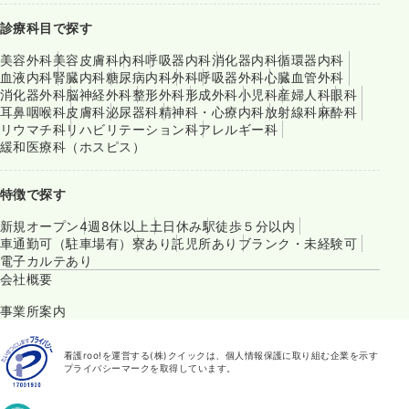
診療科目で探す
美容外科
美容皮膚科
内科
呼吸器内科
消化器内科
循環器内科
血液内科
腎臓内科
糖尿病内科
外科
呼吸器外科
心臓血管外科
消化器外科
脳神経外科
整形外科
形成外科
小児科
産婦人科
眼科
耳鼻咽喉科
皮膚科
泌尿器科
精神科・心療内科
放射線科
麻酔科
リウマチ科
リハビリテーション科
アレルギー科
緩和医療科（ホスピス）
特徴で探す
新規オープン
4週8休以上
土日休み
駅徒歩５分以内
車通勤可（駐車場有）
寮あり
託児所あり
ブランク・未経験可
電子カルテあり
会社概要
事業所案内
看護roo!を運営する(株)クイックは、個人情報保護に取り組む企業を示す
プライバシーマークを取得しています。