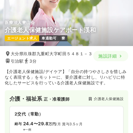
医療法人豊山会
介護老人保健施設ケアポート渓和
エージェント求人
車通勤可
寮
大分県玖珠郡九重町大字町田５４８１－３
施設詳細
引治駅
3分
【介護老人保健施設/デイケア】「自分の持つやさしさを惜しみ
なく表現する」をモットーに、要介護者に対し、リハビリに特
化したサービスを行っている介護老人保健施設です。
介護・福祉系
介護老人保健施設
正・准看護師
2交代（常勤）
24.4〜29.8
給与
万円
/月
賞与3.5ヶ月
※一例