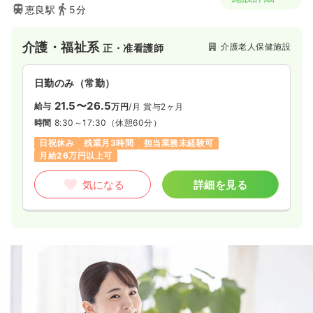
恵良駅
5分
介護・福祉系
介護老人保健施設
正・准看護師
日勤のみ（常勤）
21.5〜26.5
給与
万円
/月
賞与2ヶ月
時間
8:30～17:30
（休憩60分）
日祝休み
残業月3時間
担当業務未経験可
月給26万円以上可
気になる
詳細を見る