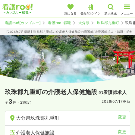
気になる
登録/ログイン
求人検索
メニュー
看護roo![カンゴルー]
看護roo! 転職
大分県
玖珠郡九重町
玖珠
【2026年7月最新】玖珠郡九重町の介護老人保健施設の看護師/准看護師求人・転職・給料
玖珠郡九重町の介護老人保健施設
の看護師求人
3
2026/07/17
更新
全
件（2施設）
変更
大分県玖珠郡九重町
変更
介護老人保健施設