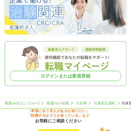
ログインまたは新規登録
看護roo![カンゴルー]
看護roo! 転職
大分県
玖珠郡九重町
玖珠
「希望に合う求人があるか知りたい」
「転職するかどうか迷っている」など
お気軽にご相談ください