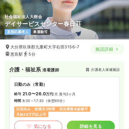
社会福祉法人大樹会
デイサービスセンター春日荘
直接応募求人
車通勤可
大分県玖珠郡九重町大字右田3156-7
施設詳細
恵良駅
5分
介護・福祉系
介護老人保健施設
准看護師
日勤のみ（常勤）
21.0〜26.0
給与
万円
/月
賞与2ヶ月
時間
8:30～17:30
（休憩60分）
日祝休み
残業月3時間
担当業務未経験可
月給26万円以上可
気になる
詳細を見る