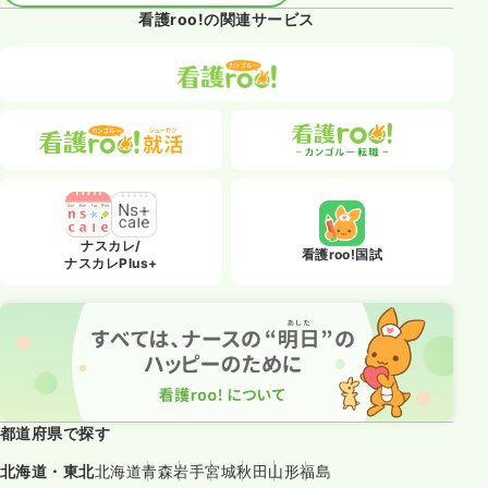
看護roo!の関連サービス
ナスカレ/
看護roo!国試
ナスカレPlus+
都道府県で探す
北海道・東北
北海道
青森
岩手
宮城
秋田
山形
福島