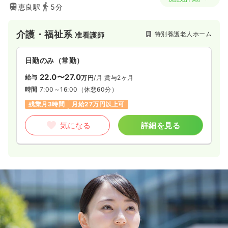
恵良駅
5分
介護・福祉系
特別養護老人ホーム
准看護師
日勤のみ（常勤）
22.0〜27.0
給与
万円
/月
賞与2ヶ月
時間
7:00～16:00
（休憩60分）
残業月3時間
月給27万円以上可
気になる
詳細を見る