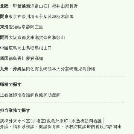
北陸・甲信越
新潟
富山
石川
福井
山梨
長野
関東
東京
神奈川
埼玉
千葉
茨城
栃木
群馬
東海
愛知
岐阜
静岡
三重
関西
大阪
京都
兵庫
滋賀
奈良
和歌山
中国
広島
岡山
鳥取
島根
山口
四国
徳島
香川
愛媛
高知
九州・沖縄
福岡
佐賀
長崎
熊本
大分
宮崎
鹿児島
沖縄
職種で探す
正看護師
准看護師
保健師
助産師
担当業務で探す
病棟
外来
オペ室(手術室)
救急外来
ICU系
透析
訪問看護
介護・福祉系
検診・健診
保育園・学校
訪問診療
内視鏡
治験関連