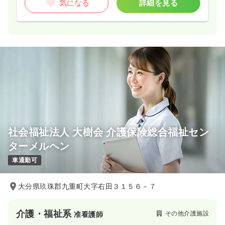
気になる
詳細を見る
社会福祉法人 大樹会 介護保険総合福祉セン
ターメルヘン
車通勤可
大分県玖珠郡九重町大字右田３１５６－７
介護・福祉系
その他介護施設
准看護師