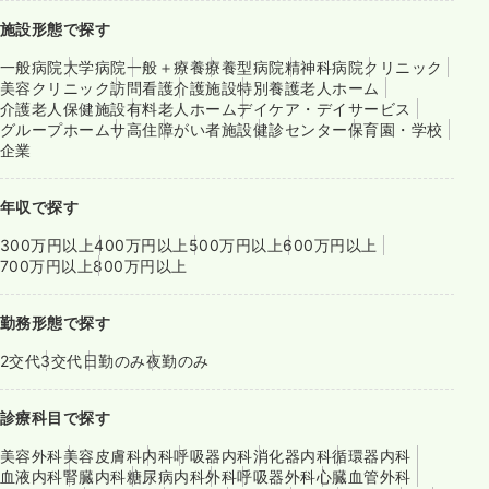
施設形態で探す
一般病院
大学病院
一般＋療養
療養型病院
精神科病院
クリニック
美容クリニック
訪問看護
介護施設
特別養護老人ホーム
介護老人保健施設
有料老人ホーム
デイケア・デイサービス
グループホーム
サ高住
障がい者施設
健診センター
保育園・学校
企業
年収で探す
300万円以上
400万円以上
500万円以上
600万円以上
700万円以上
800万円以上
勤務形態で探す
2交代
3交代
日勤のみ
夜勤のみ
診療科目で探す
美容外科
美容皮膚科
内科
呼吸器内科
消化器内科
循環器内科
血液内科
腎臓内科
糖尿病内科
外科
呼吸器外科
心臓血管外科