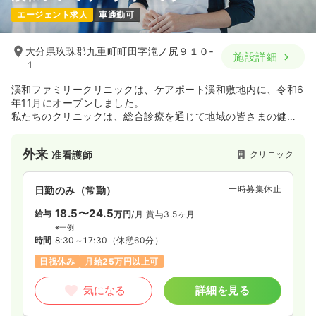
エージェント求人
車通勤可
大分県玖珠郡九重町町田字滝ノ尻９１０‐
施設詳細
１
渓和ファミリークリニックは、ケアポート渓和敷地内に、令和6
年11月にオープンしました。
私たちのクリニックは、総合診療を通じて地域の皆さまの健康
を支えることを使命としています。
風邪や慢性疾患の診療はもちろん、在宅医療にも力を入れ、ご
外来
クリニック
准看護師
自宅での療養を希望される方や通院が難しい方にも安心して医
療を受けていただける環境を整えています。
この地域で暮らす皆さまの「かかりつけ医」として、どんなお
一時募集休止
日勤のみ（常勤）
悩みでも気軽に相談できる存在でありたい。そんな思いを大切
にしながら、一人ひとりに寄り添った温かい医療を提供してま
18.5〜24.5
給与
万円
/月
賞与3.5ヶ月
いります。
※一例
時間
8:30～17:30
（休憩60分）
日祝休み
月給25万円以上可
気になる
詳細を見る