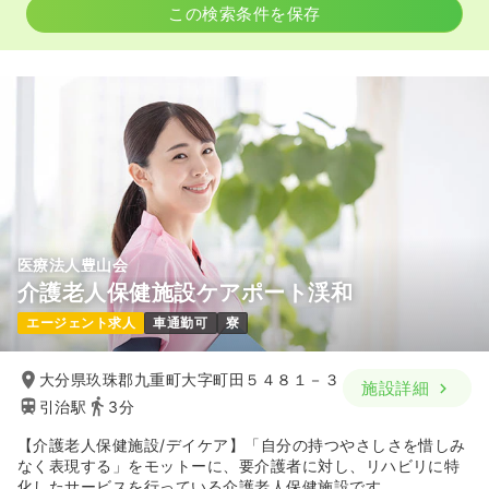
この検索条件を保存
医療法人豊山会
介護老人保健施設ケアポート渓和
エージェント求人
車通勤可
寮
大分県玖珠郡九重町大字町田５４８１－３
施設詳細
引治駅
3分
【介護老人保健施設/デイケア】「自分の持つやさしさを惜しみ
なく表現する」をモットーに、要介護者に対し、リハビリに特
化したサービスを行っている介護老人保健施設です。