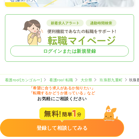
ログインまたは新規登録
看護roo![カンゴルー]
看護roo! 転職
大分県
玖珠郡九重町
玖珠
「希望に合う求人があるか知りたい」
「転職するかどうか迷っている」など
お気軽にご相談ください
登録して相談してみる