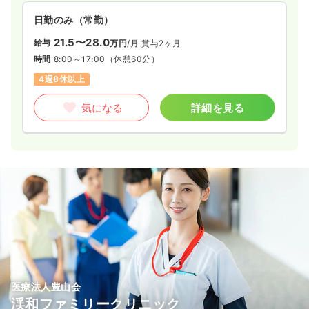
日勤のみ（常勤）
21.5〜28.0
給与
万円
/月
賞与2ヶ月
時間
8:00～17:00
（休憩60分）
4週8休以上
気になる
詳細を見る
医療法人豊山会
渓和ファミリークリニック