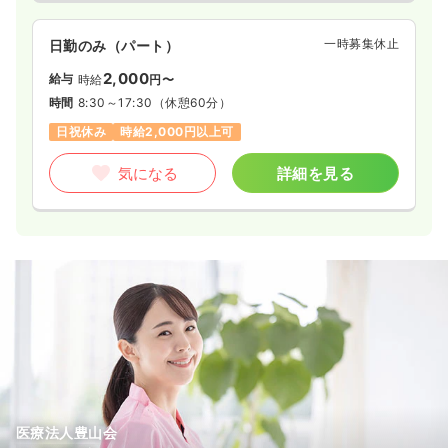
一時募集休止
日勤のみ（パート）
2,000
給与
時給
円〜
時間
8:30～17:30
（休憩60分）
日祝休み
時給2,000円以上可
気になる
詳細を見る
医療法人豊山会