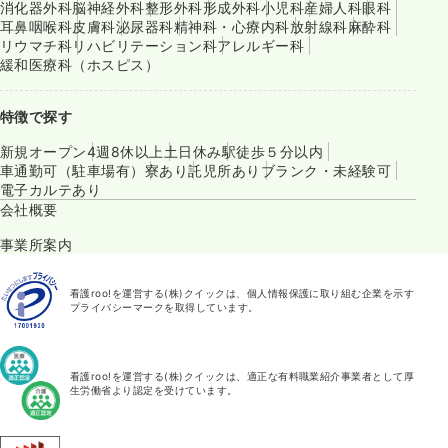
消化器外科
脳神経外科
整形外科
形成外科
小児科
産婦人科
眼科
耳鼻咽喉科
皮膚科
泌尿器科
精神科・心療内科
放射線科
麻酔科
リウマチ科
リハビリテーション科
アレルギー科
緩和医療科（ホスピス）
特徴で探す
新規オープン
4週8休以上
土日休み
駅徒歩５分以内
車通勤可（駐車場有）
寮あり
託児所あり
ブランク・未経験可
電子カルテあり
会社概要
事業所案内
看護roo!を運営する(株)クイックは、個人情報保護に取り組む企業を示す
プライバシーマークを取得しています。
看護roo!を運営する(株)クイックは、適正な有料職業紹介事業者として厚
生労働省より認定を受けています。