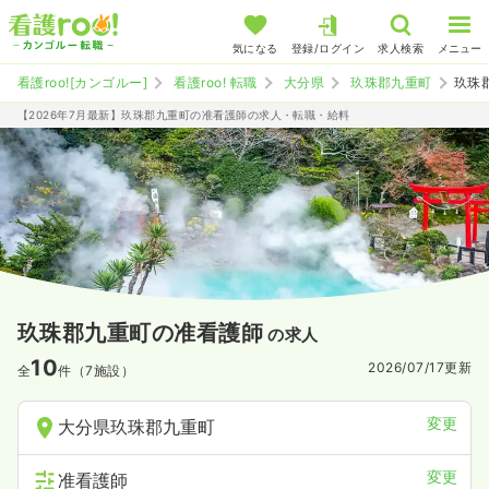
気になる
登録/ログイン
求人検索
メニュー
看護roo![カンゴルー]
看護roo! 転職
大分県
玖珠郡九重町
玖珠
【2026年7月最新】玖珠郡九重町の准看護師の求人・転職・給料
玖珠郡九重町の准看護師
の求人
10
2026/07/17
更新
全
件（7施設）
変更
大分県玖珠郡九重町
変更
准看護師