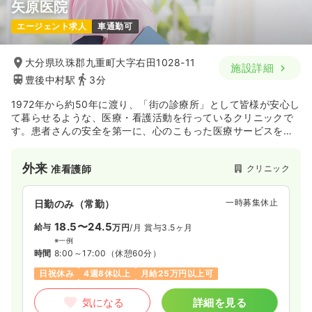
矢原医院
エージェント求人
車通勤可
大分県玖珠郡九重町大字右田1028-11
施設詳細
豊後中村駅
3分
1972年から約50年に渡り、「街の診療所」として皆様が安心し
て暮らせるような、医療・看護活動を行っているクリニックで
す。患者さんの安全を第一に、心のこもった医療サービスを提
供しています。
外来
クリニック
准看護師
一時募集休止
日勤のみ（常勤）
18.5〜24.5
給与
万円
/月
賞与3.5ヶ月
※一例
時間
8:00～17:00
（休憩60分）
日祝休み
4週8休以上
月給25万円以上可
気になる
詳細を見る