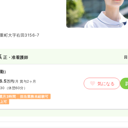
町大字右田3156-7
系
正・准看護師
勤）
6.5
万円
/月
賞与2ヶ月
気になる
:30
（休憩60分）
業月3時間
担当業務未経験可
以上可