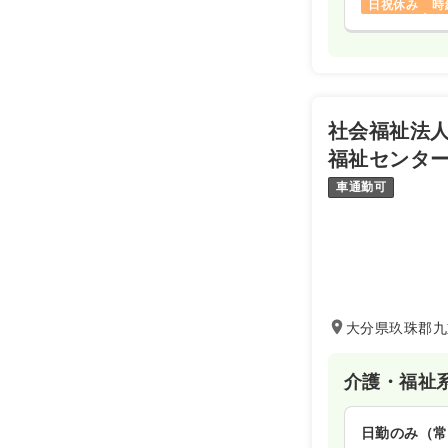
日祝休み
時
社会福祉法人
福祉センタ
車通勤可
大分県玖珠郡九
介護・福祉
日勤のみ（常