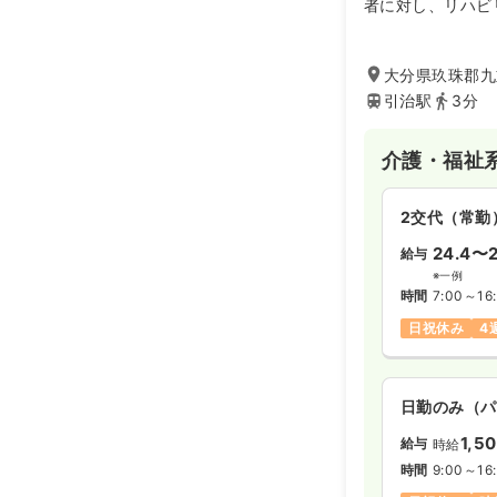
者に対し、リハビ
る介護老人保健施
大分県玖珠郡九
引治駅
3分
介護・福祉
2交代（常勤
24.4〜2
給与
※一例
時間
7:00～16
日祝休み
4
日勤のみ（パ
1,5
給与
時給
時間
9:00～16