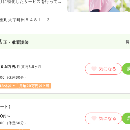
リに特化したサービスを行ってい
設です。
重町大字町田５４８１－３
系
正・准看護師
）
9.8
万円
/月
賞与3.5ヶ月
気になる
:00
（休憩60分）
週8休以上
月給29万円以上可
ート）
00
円〜
気になる
:00
（休憩60分）