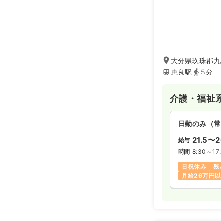
大分県玖珠郡九重
恵良駅
5分
介護・福祉
日勤のみ（常
21.5〜2
給与
時間
8:30～17
日祝休み
残
月給26万円