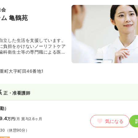
珠会
ム 亀鶴苑
自立した生活を支援しています。
に負担をかけないノーリフトケア
歯科衛生士等の専門職による医療
ます。
重町大字町田46番地1
系
正・准看護師
勤）
9.4
万円
/月
賞与2.6ヶ月
気になる
:30
（休憩90分）