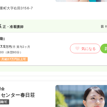
町大字右田3156-7
系
正・准看護師
勤）
7.5
万円
/月
賞与2ヶ月
気になる
:00
（休憩60分）
月給27万円以上可
樹会
スセンター春日荘
通勤可