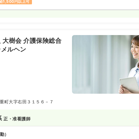
給1,500円以上可
 大樹会 介護保険総合
ーメルヘン
重町大字右田３１５６－７
系
正・准看護師
勤）