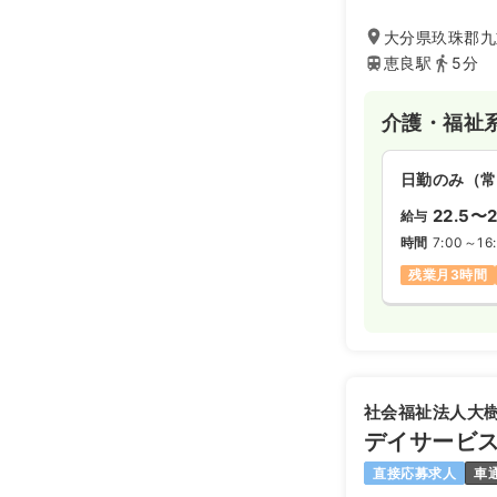
大分県玖珠郡九重
恵良駅
5分
介護・福祉
日勤のみ（常
22.5〜2
給与
時間
7:00～16
残業月3時間
社会福祉法人大
デイサービ
直接応募求人
車