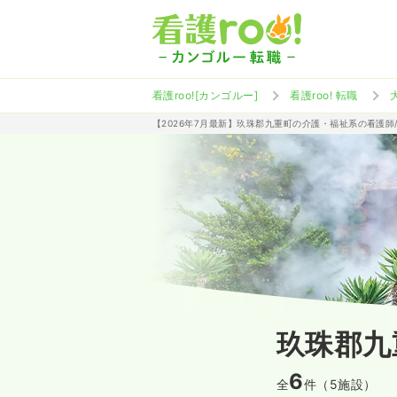
看護roo![カンゴルー]
看護roo! 転職
【2026年7月最新】玖珠郡九重町の介護・福祉系の看護師
玖珠郡九
6
全
件（5施設）