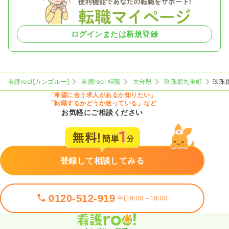
ログインまたは新規登録
看護roo![カンゴルー]
看護roo! 転職
大分県
玖珠郡九重町
玖珠
「希望に合う求人があるか知りたい」
「転職するかどうか迷っている」など
お気軽にご相談ください
登録して相談してみる
0120-512-919
平日9:00～18:00