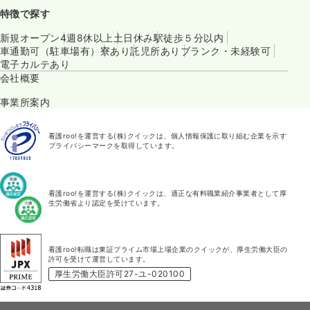
特徴で探す
新規オープン
4週8休以上
土日休み
駅徒歩５分以内
車通勤可（駐車場有）
寮あり
託児所あり
ブランク・未経験可
電子カルテあり
会社概要
事業所案内
看護roo!を運営する(株)クイックは、個人情報保護に取り組む企業を示す
プライバシーマークを取得しています。
看護roo!を運営する(株)クイックは、適正な有料職業紹介事業者として厚
生労働省より認定を受けています。
看護roo!転職は東証プライム市場上場企業のクイックが、厚生労働大臣の
許可を受けて運営しています。
厚生労働大臣許可27-ユ-020100