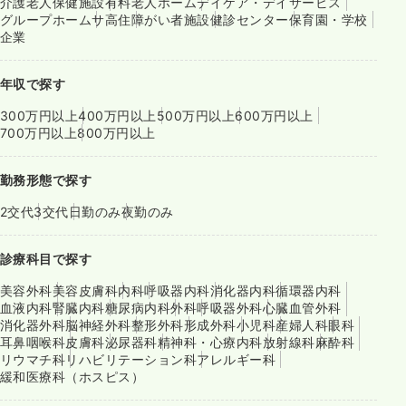
介護老人保健施設
有料老人ホーム
デイケア・デイサービス
グループホーム
サ高住
障がい者施設
健診センター
保育園・学校
企業
年収で探す
300万円以上
400万円以上
500万円以上
600万円以上
700万円以上
800万円以上
勤務形態で探す
2交代
3交代
日勤のみ
夜勤のみ
診療科目で探す
美容外科
美容皮膚科
内科
呼吸器内科
消化器内科
循環器内科
血液内科
腎臓内科
糖尿病内科
外科
呼吸器外科
心臓血管外科
消化器外科
脳神経外科
整形外科
形成外科
小児科
産婦人科
眼科
耳鼻咽喉科
皮膚科
泌尿器科
精神科・心療内科
放射線科
麻酔科
リウマチ科
リハビリテーション科
アレルギー科
緩和医療科（ホスピス）