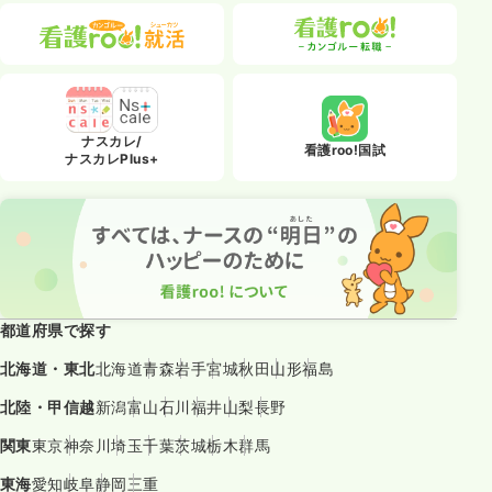
ナスカレ/
看護roo!国試
ナスカレPlus+
都道府県で探す
北海道・東北
北海道
青森
岩手
宮城
秋田
山形
福島
北陸・甲信越
新潟
富山
石川
福井
山梨
長野
関東
東京
神奈川
埼玉
千葉
茨城
栃木
群馬
東海
愛知
岐阜
静岡
三重