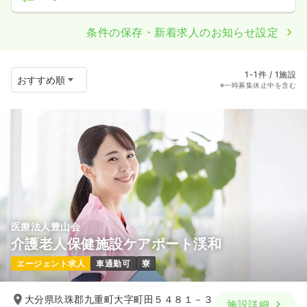
条件の保存・新着求人のお知らせ設定
1-1件 / 1施設
※一時募集休止中を含む
医療法人豊山会
介護老人保健施設ケアポート渓和
エージェント求人
車通勤可
寮
大分県玖珠郡九重町大字町田５４８１－３
施設詳細