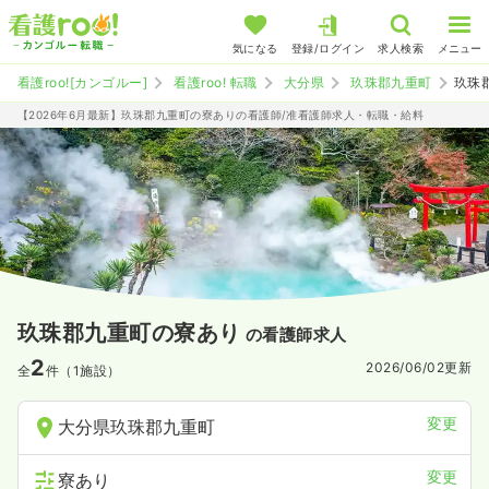
気になる
登録/ログイン
求人検索
メニュー
看護roo![カンゴルー]
看護roo! 転職
大分県
玖珠郡九重町
玖珠
【2026年6月最新】玖珠郡九重町の寮ありの看護師/准看護師求人・転職・給料
玖珠郡九重町の寮あり
の看護師求人
2
2026/06/02
更新
全
件（1施設）
変更
大分県玖珠郡九重町
変更
寮あり