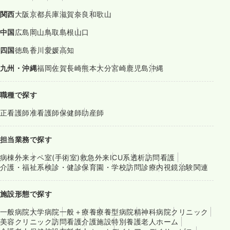
関西
大阪
京都
兵庫
滋賀
奈良
和歌山
中国
広島
岡山
鳥取
島根
山口
四国
徳島
香川
愛媛
高知
九州・沖縄
福岡
佐賀
長崎
熊本
大分
宮崎
鹿児島
沖縄
職種で探す
正看護師
准看護師
保健師
助産師
担当業務で探す
病棟
外来
オペ室(手術室)
救急外来
ICU系
透析
訪問看護
介護・福祉系
検診・健診
保育園・学校
訪問診療
内視鏡
治験関連
施設形態で探す
一般病院
大学病院
一般＋療養
療養型病院
精神科病院
クリニック
美容クリニック
訪問看護
介護施設
特別養護老人ホーム