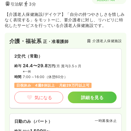
引治駅
3分
【介護老人保健施設/デイケア】「自分の持つやさしさを惜しみ
なく表現する」をモットーに、要介護者に対し、リハビリに特
化したサービスを行っている介護老人保健施設です。
介護・福祉系
介護老人保健施設
正・准看護師
2交代（常勤）
24.4〜29.8
給与
万円
/月
賞与3.5ヶ月
※一例
時間
7:00～16:00
（休憩60分）
日祝休み
4週8休以上
月給29万円以上可
気になる
詳細を見る
一時募集休止
日勤のみ（パート）
1,500
給与