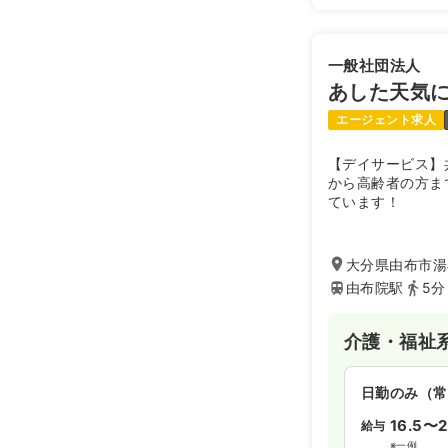
一般社団法人
あした天気
エージェント求人
【デイサービス】
から高齢者の方ま
ています！
大分県由布市湯
由布院駅
5分
介護・福祉
日勤のみ（常
16.5〜2
給与
※一例