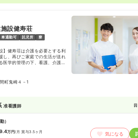
健施設健寿荘
車通勤可
託児所
寮
設】健寿荘は介護を必要とする利
援し、再びご家庭での生活が送れ
る医学的管理の下、看護、介護と
より理学療法士、作業療法士、言
生士など多職種によるリハビリテ
養士による食事の提供や入浴など
間町鬼崎４－1
でを合わせてご提供する施設で
見岳を眺望でき、また素晴らしい
ります。
系
准看護師
勤）
9.4
万円
/月
賞与3.5ヶ月
気になる