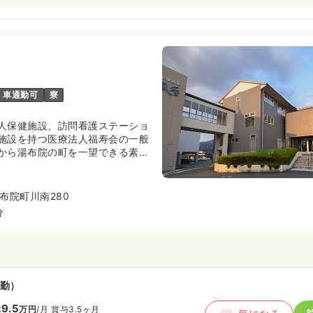
車通勤可
寮
人保健施設、訪問看護ステーショ
施設を持つ医療法人福寿会の一般
から湯布院の町を一望できる素晴
しながら、地域の人々の健康向上
。
布院町川南280
分
勤）
9.5
万円
/月
賞与3.5ヶ月