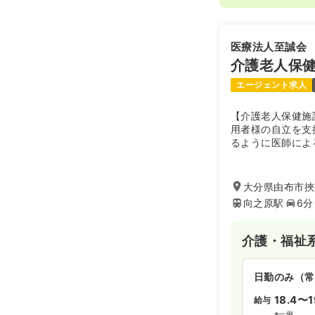
医療法人至誠会
介護老人保
エージェント求人
【介護老人保健施
用者様の自立を支
るように医師によ
いったケアはもと
語聴覚士、歯科衛
ーションや管理栄
大分県由布市挾
の日常生活支援ま
向之原駅
6分
す。
秀麗な由布岳・鶴
自然環境の中にあ
介護・福祉
日勤のみ（常
18.4〜1
給与
※一例