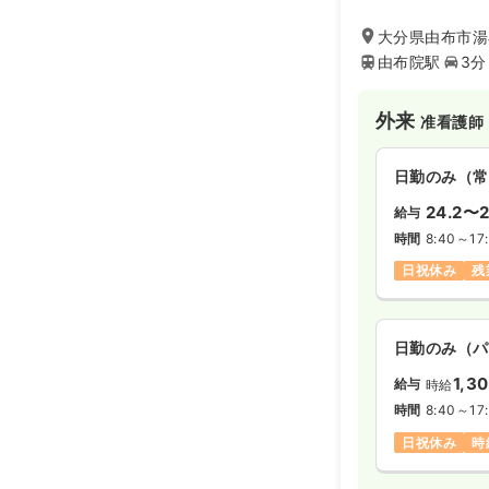
大分県由布市湯布
由布院駅
3分
外来
准看護師
日勤のみ（常
24.2〜2
給与
時間
8:40～17
日祝休み
残
日勤のみ（パ
1,3
給与
時給
時間
8:40～17
日祝休み
時