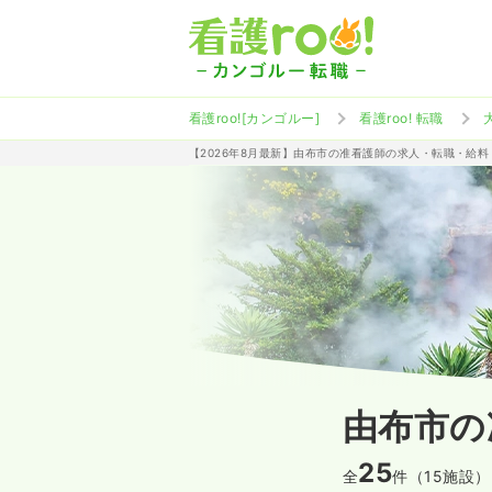
看護roo![カンゴルー]
看護roo! 転職
【2026年8月最新】由布市の准看護師の求人・転職・給料
由布市の
25
全
件（15施設）