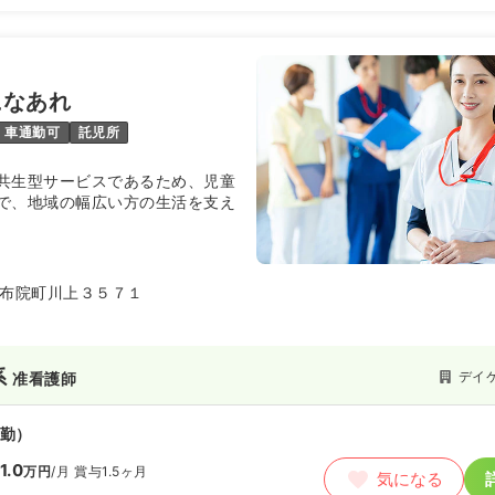
になあれ
車通勤可
託児所
共生型サービスであるため、児童
で、地域の幅広い方の生活を支え
布院町川上３５７１
系
デイ
准看護師
勤）
1.0
万円
/月
賞与1.5ヶ月
気になる