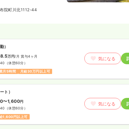
院町川北1112-44
勤）
8.5
万円
/月
賞与4ヶ月
気になる
:40
（休憩60分）
業月5時間
月給30万円以上可
ート）
00〜1,600
円
気になる
:40
（休憩60分）
給1,600円以上可