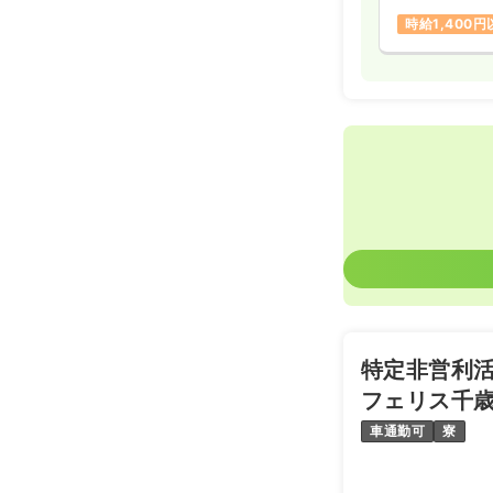
時給1,400
特定非営利活
フェリス千
車通勤可
寮