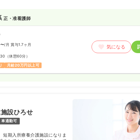
系
正・准看護師
）
円〜
/月
賞与1.7ヶ月
気になる
:30
（休憩60分）
り
月給20万円以上可
健施設ひろせ
車通勤可
、短期入所療養介護施設になりま