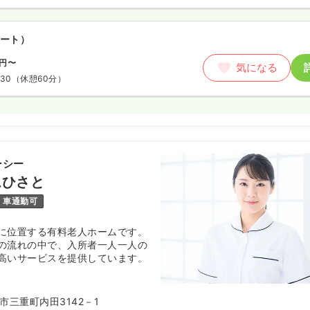
ート）
円〜
気になる
:30
（休憩60分）
ーシー
ムひさと
車通勤可
に位置する有料老人ホームです。
の流れの中で、入所者一人一人の
高いサービスを提供しています。
市三重町内田3142－1