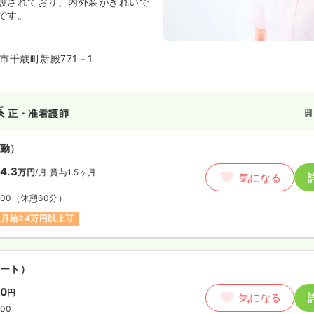
設されており、内外装がきれいで
です。
市千歳町新殿771－1
系
正・准看護師
勤）
4.3
万円
/月
賞与1.5ヶ月
気になる
:00
（休憩60分）
月給24万円以上可
ート）
50
円
気になる
:00