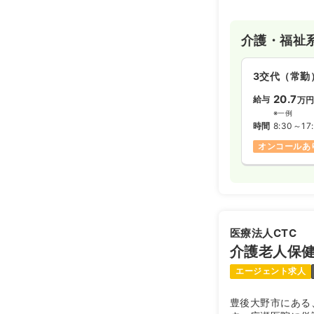
介護・福祉
3交代（常勤
20.7
給与
万
※一例
時間
8:30～17
オンコールあ
医療法人CTC
介護老人保
エージェント求人
豊後大野市にある