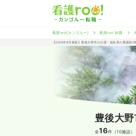
看護roo![カンゴルー]
看護roo! 転職
【2026年8月最新】豊後大野市の介護・福祉系の看護師/
豊後大野
16
全
件（10施設）