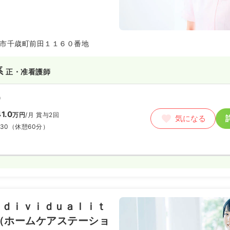
市千歳町前田１１６０番地
系
正・准看護師
）
1.0
万円
/月
賞与2回
気になる
:30
（休憩60分）
ｎｄｉｖｉｄｕａｌｉｔ
（ホームケアステーショ