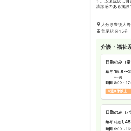
す。広瀬医院に併
清潔感のある施設
大分県豊後大野
菅尾駅
15分
介護・福祉
日勤のみ（常
15.8〜2
給与
※一例
時間
8:00～17
4週8休以上
日勤のみ（パ
1,4
給与
時給
時間
9:00～16