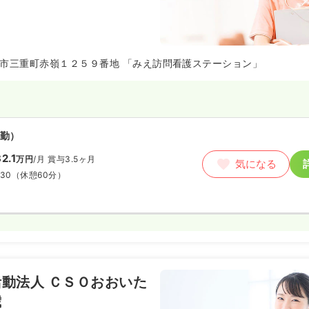
市三重町赤嶺１２５９番地 「みえ訪問看護ステーション」
勤）
2.1
万円
/月
賞与3.5ヶ月
気になる
:30
（休憩60分）
動法人 ＣＳＯおおいた
歳