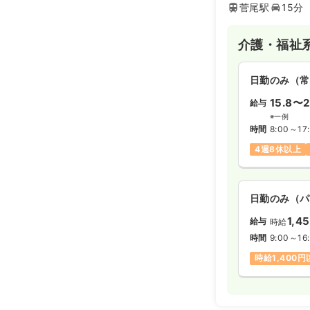
菅尾駅
15分
介護・福祉
日勤のみ（常
15.8〜2
給与
※一例
時間
8:00～17
4週8休以上
日勤のみ（パ
1,4
給与
時給
時間
9:00～16
時給1,400