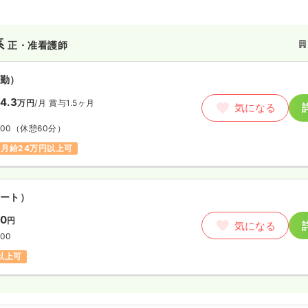
系
正・准看護師
勤）
4.3
万円
/月
賞与1.5ヶ月
気になる
:00
（休憩60分）
月給24万円以上可
ート）
50
円
気になる
:00
円以上可