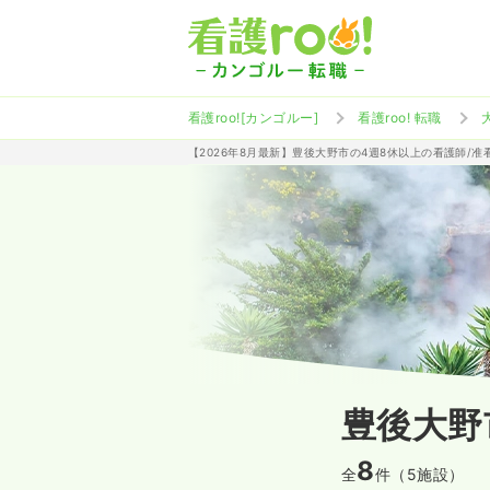
看護roo![カンゴルー]
看護roo! 転職
【2026年8月最新】豊後大野市の4週8休以上の看護師/
豊後大野
8
全
件（5施設）