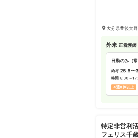
大分県豊後大野
外来
正看護師
日勤のみ（常
25.5〜3
給与
時間
8:30～17
4週8休以上
特定非営利活
フェリス千