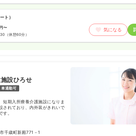
ート）
円〜
気になる
:30
（休憩60分）
健施設ひろせ
車通勤可
、短期入所療養介護施設になりま
設されており、内外装がきれいで
です。
市千歳町新殿771－1