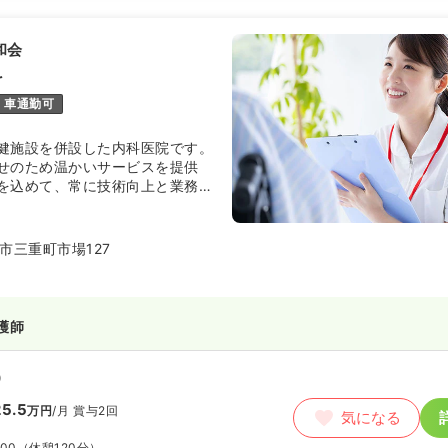
和会
科
車通勤可
健施設を併設した内科医院です。
せのため温かいサービスを提供
を込めて、常に技術向上と業務改
す。
市三重町市場127
護師
）
5.5
万円
/月
賞与2回
気になる
:00
（休憩120分）