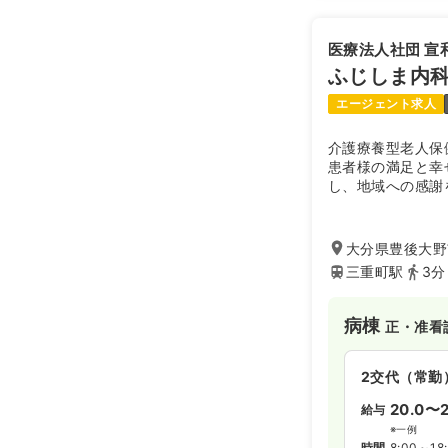
医療法人社団 宣
ふじしま内
エージェント求人
介護療養型老人保
患者様の満足と幸
し、地域への感謝
善を追求していま
大分県豊後大野
三重町駅
3分
病棟
正・准看
2交代（常勤
20.0〜2
給与
※一例
時間
8:00～18