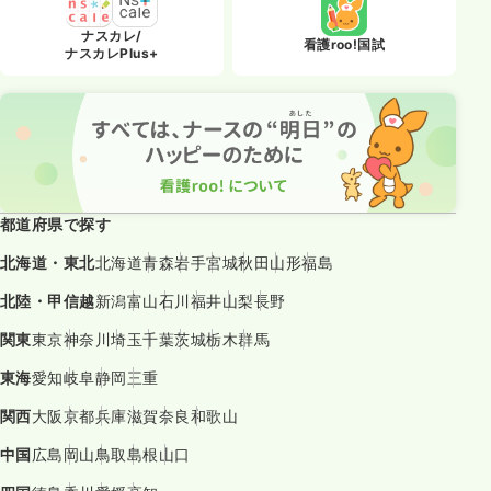
ナスカレ/
看護roo!国試
ナスカレPlus+
都道府県で探す
北海道・東北
北海道
青森
岩手
宮城
秋田
山形
福島
北陸・甲信越
新潟
富山
石川
福井
山梨
長野
関東
東京
神奈川
埼玉
千葉
茨城
栃木
群馬
東海
愛知
岐阜
静岡
三重
関西
大阪
京都
兵庫
滋賀
奈良
和歌山
中国
広島
岡山
鳥取
島根
山口