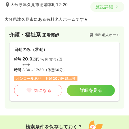
大分県津久見市徳浦本町12-20
施設詳細
大分県津久見市にある有料老人ホームです★
介護・福祉系
有料老人ホーム
正看護師
日勤のみ（常勤）
20.0
給与
万円〜
/月
賞与2回
※一例
時間
8:30～17:30
（休憩60分）
オンコールあり
月給20万円以上可
気になる
詳細を見る
検索条件を保存しておく？