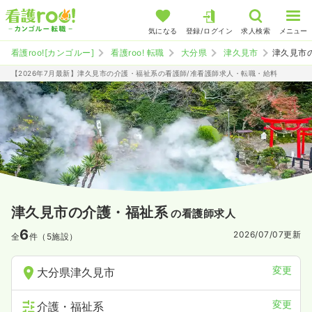
気になる
登録/ログイン
求人検索
メニュー
看護roo![カンゴルー]
看護roo! 転職
大分県
津久見市
津久見市
【2026年7月最新】津久見市の介護・福祉系の看護師/准看護師求人・転職・給料
津久見市の介護・福祉系
の看護師求人
6
2026/07/07
更新
全
件（5施設）
変更
大分県津久見市
変更
介護・福祉系