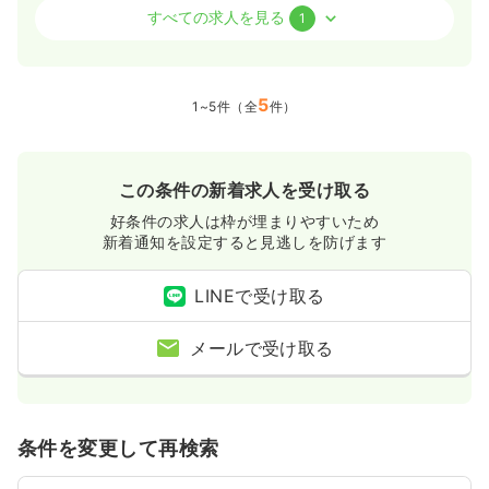
介護・福祉系
その他介護施設
保健師
すべての求人を見る
1
日勤のみ（常勤）
20.7〜34.1
5
給与
万円
/月
賞与4.5ヶ月
1~5件（全
件）
時間
8:00～17:30
（休憩90分）
4週8休以上
この条件の新着求人を受け取る
気になる
詳細を見る
好条件の求人は枠が埋まりやすいため
新着通知を設定すると見逃しを防げます
LINEで受け取る
メールで受け取る
条件を変更して再検索