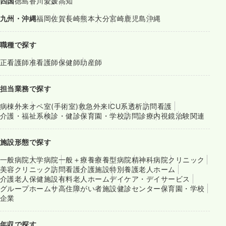
四国
徳島
香川
愛媛
高知
九州・沖縄
福岡
佐賀
長崎
熊本
大分
宮崎
鹿児島
沖縄
職種で探す
正看護師
准看護師
保健師
助産師
担当業務で探す
病棟
外来
オペ室(手術室)
救急外来
ICU系
透析
訪問看護
介護・福祉系
検診・健診
保育園・学校
訪問診療
内視鏡
治験関連
施設形態で探す
一般病院
大学病院
一般＋療養
療養型病院
精神科病院
クリニック
美容クリニック
訪問看護
介護施設
特別養護老人ホーム
介護老人保健施設
有料老人ホーム
デイケア・デイサービス
グループホーム
サ高住
障がい者施設
健診センター
保育園・学校
企業
年収で探す