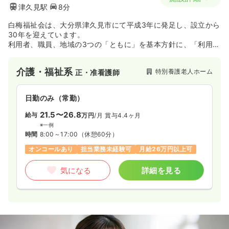
津久見駅
8分
白梅福祉会は、大分県津久見市にて平成3年に発足し、設立から
30年を迎えています。
利用者、職員、地域の3つの「ともに」を基本方針に、「利用者
の一人一人がその人らしく尊厳をもって安心して暮らしていく
お手伝いをすること」を基本理念に掲げています。
介護・福祉系
特別養護老人ホーム
正・准看護師
日勤のみ（常勤）
21.5〜26.8
給与
万円
/月
賞与4.4ヶ月
※一例
時間
8:00～17:00
（休憩60分）
オンコールあり
担当業務未経験可
月給26万円以上可
気になる
詳細を見る