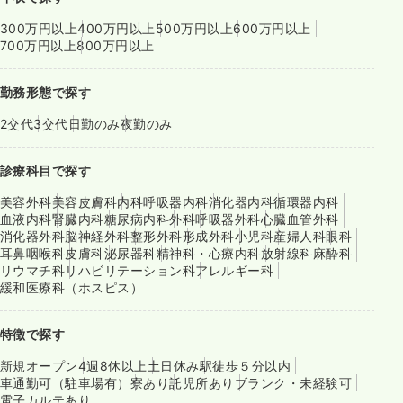
300万円以上
400万円以上
500万円以上
600万円以上
700万円以上
800万円以上
勤務形態で探す
2交代
3交代
日勤のみ
夜勤のみ
診療科目で探す
美容外科
美容皮膚科
内科
呼吸器内科
消化器内科
循環器内科
血液内科
腎臓内科
糖尿病内科
外科
呼吸器外科
心臓血管外科
消化器外科
脳神経外科
整形外科
形成外科
小児科
産婦人科
眼科
耳鼻咽喉科
皮膚科
泌尿器科
精神科・心療内科
放射線科
麻酔科
リウマチ科
リハビリテーション科
アレルギー科
緩和医療科（ホスピス）
特徴で探す
新規オープン
4週8休以上
土日休み
駅徒歩５分以内
車通勤可（駐車場有）
寮あり
託児所あり
ブランク・未経験可
電子カルテあり