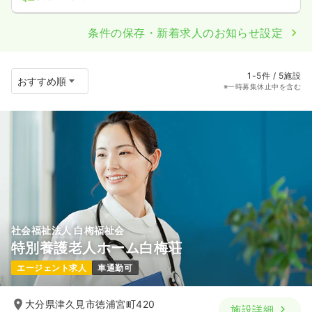
条件の保存・新着求人のお知らせ設定
1-5件 / 5施設
※一時募集休止中を含む
社会福祉法人 白梅福祉会
特別養護老人ホーム白梅荘
エージェント求人
車通勤可
大分県津久見市徳浦宮町420
施設詳細