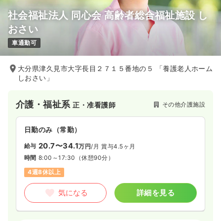
社会福祉法人 同心会 高齢者総合福祉施設 し
おさい
車通勤可
大分県津久見市大字長目２７１５番地の５ 「養護老人ホーム
しおさい」
介護・福祉系
その他介護施設
正・准看護師
日勤のみ（常勤）
20.7〜34.1
給与
万円
/月
賞与4.5ヶ月
時間
8:00～17:30
（休憩90分）
4週8休以上
気になる
詳細を見る