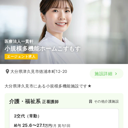
医療法人一貫軒
小規模多機能ホームこすもす
エージェント求人
大分県津久見市徳浦本町12-20
施設詳細
大分県津久見市にある小規模多機能施設です★
介護・福祉系
その他介護施設
正看護師
2交代（常勤）
25.6〜27.1
給与
万円
/月
賞与1回