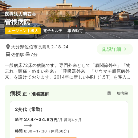
医療法人明石会
曽根病院
エージェント求人
電子カルテ
車通勤可
大分県佐伯市長島町2-18-24
施設詳細
佐伯駅
7分
一般病床72床の病院です。専門外来として「肩関節外科」「物
忘れ・頭痛・めまい外来」「呼吸器外来」「リウマチ膠原病外
来」を設けております。2014年に新しいMRI（1.5T）を導入
し、より質の高い医療の提供をしています。また2015年には訪
問介護や訪問リハビリテーションもスタートし、よりいっそう
病棟
一般病院
正・准看護師
地域医療の発展に貢献しています。
2交代（常勤）
27.4〜34.8
給与
万円
/月
賞与4ヶ月
※一例
時間
8:30～17:30
（休憩60分）