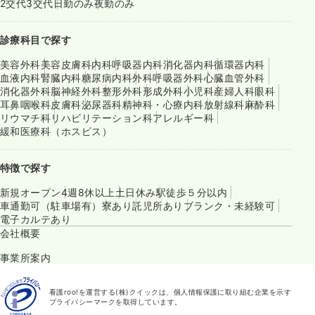
2交代
3交代
日勤のみ
夜勤のみ
診療科目で探す
美容外科
美容皮膚科
内科
呼吸器内科
消化器内科
循環器内科
血液内科
腎臓内科
糖尿病内科
外科
呼吸器外科
心臓血管外科
消化器外科
脳神経外科
整形外科
形成外科
小児科
産婦人科
眼科
耳鼻咽喉科
皮膚科
泌尿器科
精神科・心療内科
放射線科
麻酔科
リウマチ科
リハビリテーション科
アレルギー科
緩和医療科（ホスピス）
特徴で探す
新規オープン
4週8休以上
土日休み
駅徒歩５分以内
車通勤可（駐車場有）
寮あり
託児所あり
ブランク・未経験可
電子カルテあり
会社概要
事業所案内
看護roo!を運営する(株)クイックは、個人情報保護に取り組む企業を示す
プライバシーマークを取得しています。