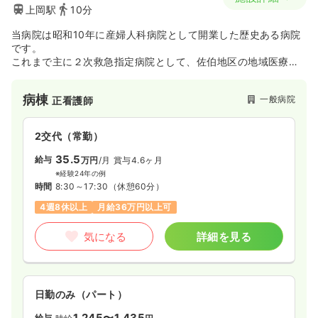
上岡駅
10分
当病院は昭和10年に産婦人科病院として開業した歴史ある病院
です。
これまで主に２次救急指定病院として、佐伯地区の地域医療に
携わっており、周産期医療・小児医療では佐伯地区の拠点とな
っております。
病棟
一般病院
正看護師
安心安全な医療を目指し、当院の基本理念でもある「信頼」を
地域の方々から得られる様幅広い医療を提供しております。
また、子育てと仕事を両立する職員のために病児保育室の設置
2交代（常勤）
や短時間勤務制度も設けており、働きやすい職場環境作りにも
力を入れております。
35.5
給与
万円
/月
賞与4.6ヶ月
やる気のある人には定年を設けない「生涯現役」をスローガン
※経験24年の例
に掲げ、職員に安定した雇用を約束しています。また、365日
時間
8:30～17:30
（休憩60分）
救急指定病院として日夜医療に従事し、地域の皆様のご協力の
4週8休以上
月給36万円以上可
もと、より良い医療サービスを提供しています。
気になる
詳細を見る
日勤のみ（パート）
1,245〜1,435
給与