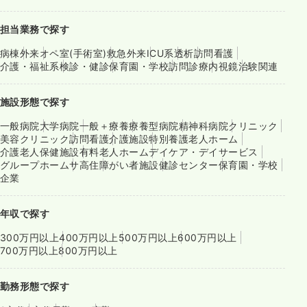
担当業務で探す
病棟
外来
オペ室(手術室)
救急外来
ICU系
透析
訪問看護
介護・福祉系
検診・健診
保育園・学校
訪問診療
内視鏡
治験関連
施設形態で探す
一般病院
大学病院
一般＋療養
療養型病院
精神科病院
クリニック
美容クリニック
訪問看護
介護施設
特別養護老人ホーム
介護老人保健施設
有料老人ホーム
デイケア・デイサービス
グループホーム
サ高住
障がい者施設
健診センター
保育園・学校
企業
年収で探す
300万円以上
400万円以上
500万円以上
600万円以上
700万円以上
800万円以上
勤務形態で探す