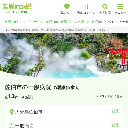
気になる
登録/ログイン
求人検索
メニュー
看護roo![カンゴルー]
看護roo! 転職
大分県
佐伯市
佐伯市の一
【2026年6月最新】佐伯市の一般病院の看護師/准看護師求人・転職・給料
佐伯市の一般病院
の看護師求人
13
2026/06/17
更新
全
件（4施設）
変更
大分県佐伯市
変更
一般病院