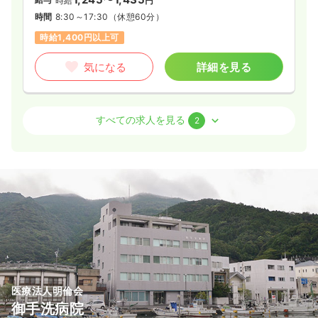
時給
円
時間
8:30～17:30
（休憩60分）
時給1,400円以上可
気になる
詳細を見る
外来
一般病院
正看護師
すべての求人を見る
2
2交代（常勤）
34.7
給与
万円
/月
賞与4.6ヶ月
※経験24年の例
時間
8:30～17:30
（休憩60分）
4週8休以上
月給34万円以上可
気になる
詳細を見る
医療法人明倫会
オペ室(手術室)
一般病院
正・准看護師
御手洗病院