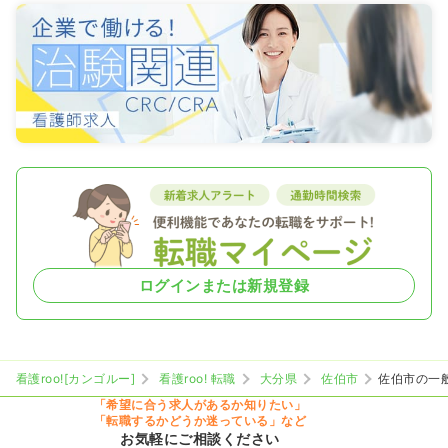
ログインまたは新規登録
看護roo![カンゴルー]
看護roo! 転職
大分県
佐伯市
佐伯市の一
「希望に合う求人があるか知りたい」
「転職するかどうか迷っている」など
お気軽にご相談ください