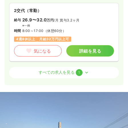
2交代（常勤）
26.9〜32.0
給与
万円
/月
賞与3.2ヶ月
※一例
時間
8:00～17:00
（休憩60分）
4週8休以上
月給32万円以上可
気になる
詳細を見る
外来
一般病院
正・准看護師
すべての求人を見る
1
日勤のみ（常勤）
22.8〜27.9
給与
万円
/月
賞与3.2ヶ月
※一例
時間
8:00～17:00
（休憩60分）
月給27万円以上可
気になる
詳細を見る