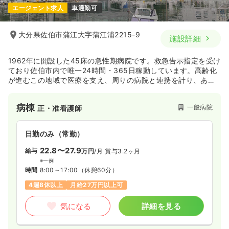
エージェント求人
車通勤可
日勤のみ（常勤）
21.6〜28.5
給与
万円
/月
賞与4.6ヶ月
大分県佐伯市蒲江大字蒲江浦2215-9
施設詳細
※一例
時間
8:30～17:00
（休憩60分）
1962年に開設した45床の急性期病院です。救急告示指定を受け
4週8休以上
オンコールあり
月給28万円以上可
ており佐伯市内で唯一24時間・365日稼動しています。高齢化
が進むこの地域で医療を支え、周りの病院と連携を計り、あら
気になる
詳細を見る
ゆる患者に対応しています。病院としては胃腸科に強みを持っ
ており、外来としては整形外科を有しております。
病棟
一般病院
正・准看護師
日勤のみ（常勤）
22.8〜27.9
給与
万円
/月
賞与3.2ヶ月
※一例
時間
8:00～17:00
（休憩60分）
4週8休以上
月給27万円以上可
気になる
詳細を見る