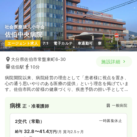
社会医療法人小寺会
佐伯中央病院
エージェント求人
7:1
電子カルテ
車通勤可
寮
大分県佐伯市常盤東町6-30
施設詳細
佐伯駅
10分
病院開院以来、病院経営の理念として「患者様に視点を置き、
心の通う思いやりのある医療の提供」という理念を掲げていま
す。佐伯市民の皆様の健康づくり、疾患予防の担い手として、
日々地域に貢献しています。
病棟
一般病院
正・准看護師
一時募集休止
2交代（常勤）
32.8〜41.4
給与
万円
/月
賞与2.5ヶ月