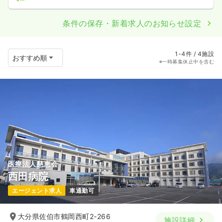
条件の保存・新着求人のお知らせ設定
1-4件 / 4施設
※一時募集休止中を含む
医療法人慈恵会
西田病院
エージェント求人
車通勤可
大分県佐伯市鶴岡西町2-266
施設詳細