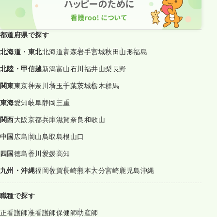
都道府県で探す
北海道・東北
北海道
青森
岩手
宮城
秋田
山形
福島
北陸・甲信越
新潟
富山
石川
福井
山梨
長野
関東
東京
神奈川
埼玉
千葉
茨城
栃木
群馬
東海
愛知
岐阜
静岡
三重
関西
大阪
京都
兵庫
滋賀
奈良
和歌山
中国
広島
岡山
鳥取
島根
山口
四国
徳島
香川
愛媛
高知
九州・沖縄
福岡
佐賀
長崎
熊本
大分
宮崎
鹿児島
沖縄
職種で探す
正看護師
准看護師
保健師
助産師