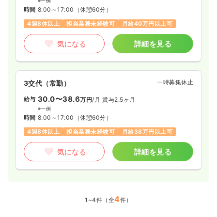
※一例
時間
8:00～17:00
（休憩60分）
4週8休以上
担当業務未経験可
月給40万円以上可
気になる
詳細を見る
一時募集休止
3交代（常勤）
30.0〜38.6
給与
万円
/月
賞与2.5ヶ月
※一例
時間
8:00～17:00
（休憩60分）
4週8休以上
担当業務未経験可
月給38万円以上可
気になる
詳細を見る
4
1~4件（全
件）