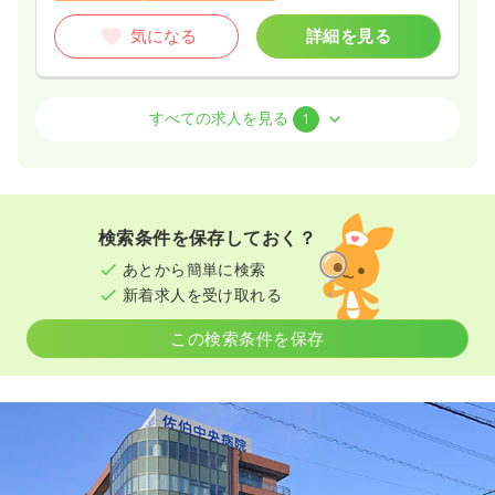
気になる
詳細を見る
外来
一般病院
正・准看護師
すべての求人を見る
1
一時募集休止
日勤のみ（常勤）
22.1〜29.5
給与
万円
/月
賞与4ヶ月
※一例
検索条件を保存しておく？
時間
8:30～17:30
（休憩60分）
あとから簡単に検索
日祝休み
オンコールあり
月給29万円以上可
新着求人を受け取れる
気になる
詳細を見る
この検索条件を保存