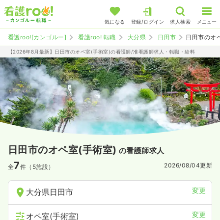
気になる
登録/ログイン
求人検索
メニュー
看護roo![カンゴルー]
看護roo! 転職
大分県
日田市
日田市のオ
【2026年8月最新】日田市のオペ室(手術室)の看護師/准看護師求人・転職・給料
日田市のオペ室(手術室)
の看護師求人
7
2026/08/04
更新
全
件（5施設）
変更
大分県日田市
変更
オペ室(手術室)