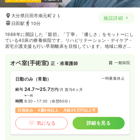
大分県日田市南元町２１
施設詳細
日田駅
10分
1988年に開設した「親切」「丁寧」「優しさ」をモットーにし
ている40床の療養病院です。リハビリテーション・デイケア・
居宅介護支援も行い早期離床を目指しています。地域に根ざし
た病院を目指し2016年に地域包括ケアを開設しました。同法人
内に有料老人ホームとうせいがあります。
オペ室(手術室)
一般病院
正・准看護師
一時募集休止
日勤のみ（常勤）
24.7〜25.7
給与
万円
/月
賞与4ヶ月
※一例
時間
8:30～17:30
（休憩60分）
日祝休み
4週8休以上
月給25万円以上可
気になる
詳細を見る