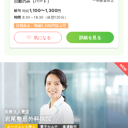
一時募集休止
日勤のみ（パート）
1,100〜1,300
給与
時給
円
時間
8:30～18:30
（休憩120分）
日祝休み
時給1,300円以上可
気になる
詳細を見る
NEW
医療法人豊堂
岩尾整形外科病院
エージェント求人
電子カルテ
車通勤可