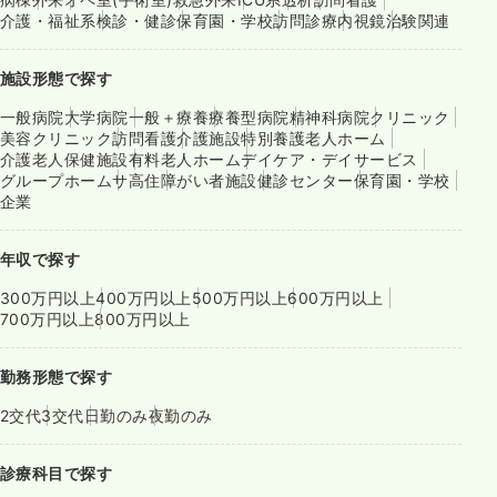
介護・福祉系
検診・健診
保育園・学校
訪問診療
内視鏡
治験関連
施設形態で探す
一般病院
大学病院
一般＋療養
療養型病院
精神科病院
クリニック
美容クリニック
訪問看護
介護施設
特別養護老人ホーム
介護老人保健施設
有料老人ホーム
デイケア・デイサービス
グループホーム
サ高住
障がい者施設
健診センター
保育園・学校
企業
年収で探す
300万円以上
400万円以上
500万円以上
600万円以上
700万円以上
800万円以上
勤務形態で探す
2交代
3交代
日勤のみ
夜勤のみ
診療科目で探す