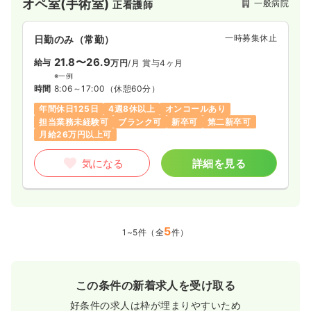
オペ室(手術室)
一般病院
正看護師
ハビリテーション病棟の開設、そして平成27年9月の地域包括
ケア病棟、同年10月の緩和ケア病棟の開設と時の流れとともに
病院の多機能化をはかり、地域の医療・介護の様々なニーズに
一時募集休止
日勤のみ（常勤）
対応できるような体制を取っております。
21.8〜26.9
給与
万円
/月
賞与4ヶ月
※一例
時間
8:06～17:00
（休憩60分）
年間休日125日
4週8休以上
オンコールあり
担当業務未経験可
ブランク可
新卒可
第二新卒可
月給26万円以上可
気になる
詳細を見る
5
1~5件（全
件）
この条件の新着求人を受け取る
好条件の求人は枠が埋まりやすいため