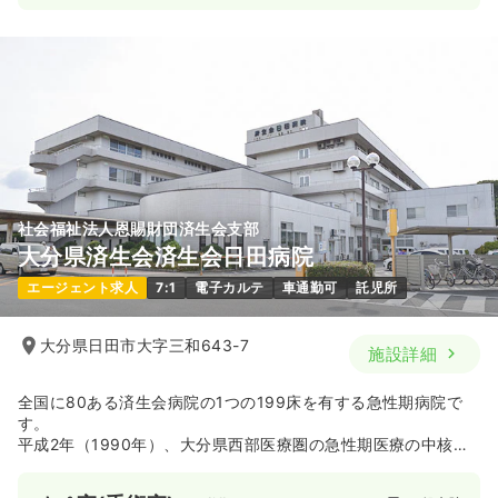
社会福祉法人恩賜財団済生会支部
大分県済生会済生会日田病院
エージェント求人
7:1
電子カルテ
車通勤可
託児所
大分県日田市大字三和643-7
施設詳細
全国に80ある済生会病院の1つの199床を有する急性期病院で
す。
平成2年（1990年）、大分県西部医療圏の急性期医療の中核病
院となるため開設し、以来35年にわたり当地で診療活動を行っ
てきました。 平成15年の救急病棟の開設、平成20年の回復期リ