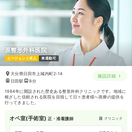
原整形外科医院
エージェント求人
車通勤可
大分県日田市上城内町2-14
施設詳細
日田駅
8分
1984年に開設された歴史ある整形外科クリニックです。地域に
根ざした信頼される医院を目指して日々患者様へ医療の提供を
行ってきました。
オペ室(手術室)
クリニック
正・准看護師