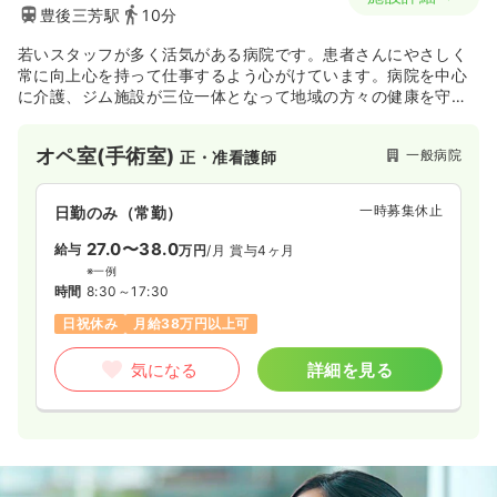
豊後三芳駅
10分
若いスタッフが多く活気がある病院です。患者さんにやさしく
常に向上心を持って仕事するよう心がけています。病院を中心
に介護、ジム施設が三位一体となって地域の方々の健康を守り
ます。
オペ室(手術室)
一般病院
正・准看護師
一時募集休止
日勤のみ（常勤）
27.0〜38.0
給与
万円
/月
賞与4ヶ月
※一例
時間
8:30～17:30
日祝休み
月給38万円以上可
気になる
詳細を見る