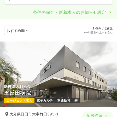
条件の保存・新着求人のお知らせ設定
1-5件 / 5施設
※一時募集休止中を含む
医療法人利光会
五反田病院
エージェント求人
電子カルテ
車通勤可
寮
大分県日田市大字竹田395-1
施設詳細