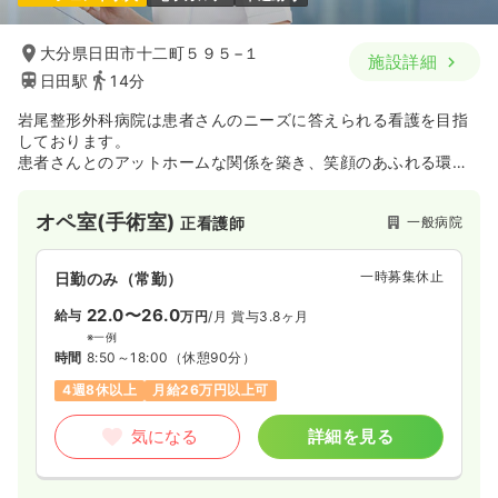
大分県日田市十二町５９５−１
施設詳細
日田駅
14分
岩尾整形外科病院は患者さんのニーズに答えられる看護を目指
しております。
患者さんとのアットホームな関係を築き、笑顔のあふれる環境
を目指しております。
オペ室(手術室)
一般病院
正看護師
一時募集休止
日勤のみ（常勤）
22.0〜26.0
給与
万円
/月
賞与3.8ヶ月
※一例
時間
8:50～18:00
（休憩90分）
4週8休以上
月給26万円以上可
気になる
詳細を見る