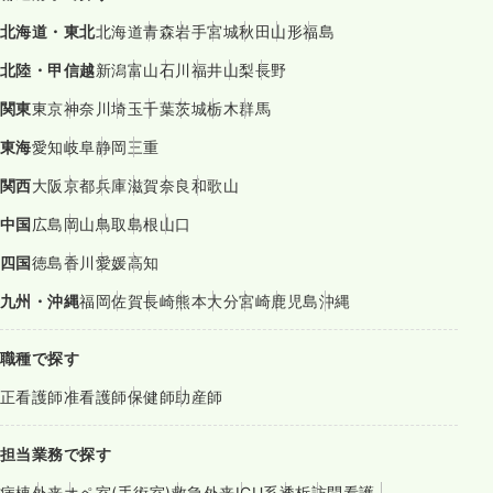
北海道・東北
北海道
青森
岩手
宮城
秋田
山形
福島
北陸・甲信越
新潟
富山
石川
福井
山梨
長野
関東
東京
神奈川
埼玉
千葉
茨城
栃木
群馬
東海
愛知
岐阜
静岡
三重
関西
大阪
京都
兵庫
滋賀
奈良
和歌山
中国
広島
岡山
鳥取
島根
山口
四国
徳島
香川
愛媛
高知
九州・沖縄
福岡
佐賀
長崎
熊本
大分
宮崎
鹿児島
沖縄
職種で探す
正看護師
准看護師
保健師
助産師
担当業務で探す
病棟
外来
オペ室(手術室)
救急外来
ICU系
透析
訪問看護