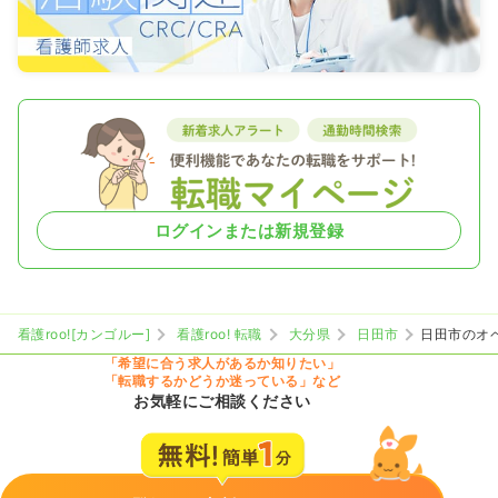
ログインまたは新規登録
看護roo![カンゴルー]
看護roo! 転職
大分県
日田市
日田市のオ
「希望に合う求人があるか知りたい」
「転職するかどうか迷っている」など
お気軽にご相談ください