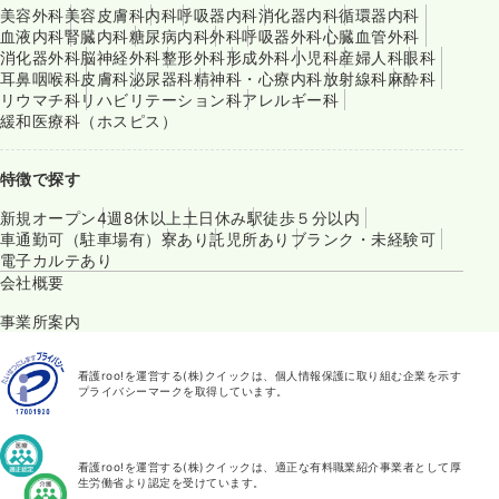
美容外科
美容皮膚科
内科
呼吸器内科
消化器内科
循環器内科
血液内科
腎臓内科
糖尿病内科
外科
呼吸器外科
心臓血管外科
消化器外科
脳神経外科
整形外科
形成外科
小児科
産婦人科
眼科
耳鼻咽喉科
皮膚科
泌尿器科
精神科・心療内科
放射線科
麻酔科
リウマチ科
リハビリテーション科
アレルギー科
緩和医療科（ホスピス）
特徴で探す
新規オープン
4週8休以上
土日休み
駅徒歩５分以内
車通勤可（駐車場有）
寮あり
託児所あり
ブランク・未経験可
電子カルテあり
会社概要
事業所案内
看護roo!を運営する(株)クイックは、個人情報保護に取り組む企業を示す
プライバシーマークを取得しています。
看護roo!を運営する(株)クイックは、適正な有料職業紹介事業者として厚
生労働省より認定を受けています。