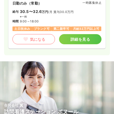
一時募集休止
日勤のみ（常勤）
30.5〜32.6
給与
万円
/月
賞与30.0万円
※一例
時間
9:00～18:00
土日祝休み
ブランク可
第二新卒可
月給32万円以上可
気になる
詳細を見る
合同会社 翼
訪問看護ステーション ボヌール