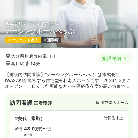
株式会社ナーシングホーム
ナーシングホームべっぷ
エージェント求人
車通勤可
大分県別府市内竈11-1
施設詳細
亀川駅
14分
【施設内訪問看護】“ナーシングホームべっぷ”は株式会社
IWASAKIが運営する住宅型有料老人ホームです。2023年3月に
オープンし、自立歩行可能な方から医療依存度の高い方までの
入居者様を受け入れております。
訪問看護
有料老人ホーム
正看護師
一時募集休止
2交代（常勤）
43.0
給与
万円〜
/月
※一例