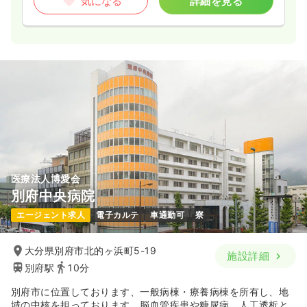
気になる
詳細を見る
医療法人博愛会
別府中央病院
エージェント求人
電子カルテ
車通勤可
寮
大分県別府市北的ヶ浜町5-19
施設詳細
別府駅
10分
別府市に位置しております、一般病棟・療養病棟を所有し、地
域の中核を担っております。脳血管疾患や糖尿病、人工透析と