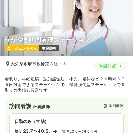
かがやき訪問看護ステーション
エージェント求人
車通勤可
大分県別府市鉄輪東３組ー５
施設詳細
看取り、神経難病、認知症独居、小児、精神など２４時間３６
５日対応できるステーションで、機能強化型ステーションで看
取りの実績も豊富です！
訪問看護
訪問看護
正看護師
日勤のみ（常勤）
23.7〜40.5
給与
万円
/月
賞与20.0〜36.0万円