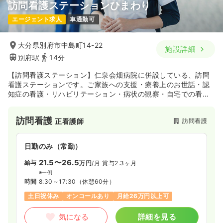
訪問看護ステーションひまわり
エージェント求人
車通勤可
大分県別府市中島町14-22
施設詳細
別府駅
14分
【訪問看護ステーション】仁泉会畑病院に併設している、訪問
看護ステーションです。ご家族への支援・療養上のお世話・認
知症の看護・リハビリテーション・病状の観察・自宅での看取
りを、主治医との連携のもとに行っています。
訪問看護
訪問看護
正看護師
日勤のみ（常勤）
21.5〜26.5
給与
万円
/月
賞与2.3ヶ月
※一例
時間
8:30～17:30
（休憩60分）
土日祝休み
オンコールあり
月給26万円以上可
気になる
詳細を見る