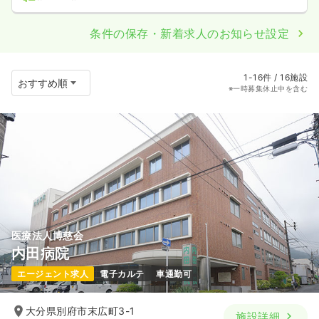
条件の保存・新着求人のお知らせ設定
1-16件 / 16施設
※一時募集休止中を含む
医療法人博慈会
内田病院
エージェント求人
電子カルテ
車通勤可
大分県別府市末広町3-1
施設詳細