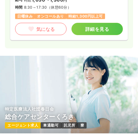
時給
円
時間
8:30～17:30
（休憩60分）
日曜休み
オンコールあり
時給1,300円以上可
気になる
詳細を見る
特定医療法人社団春日会
総合ケアセンターくろき
エージェント求人
車通勤可
託児所
寮