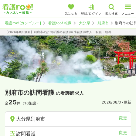
気になる
登録/ログイン
求人検索
メニュー
看護roo![カンゴルー]
看護roo! 転職
大分県
別府市
別府市の訪
【2026年8月最新】別府市の訪問看護の看護師/准看護師求人・転職・給料
別府市の訪問看護
の看護師求人
25
2026/08/07
更新
全
件（16施設）
変更
大分県別府市
変更
訪問看護