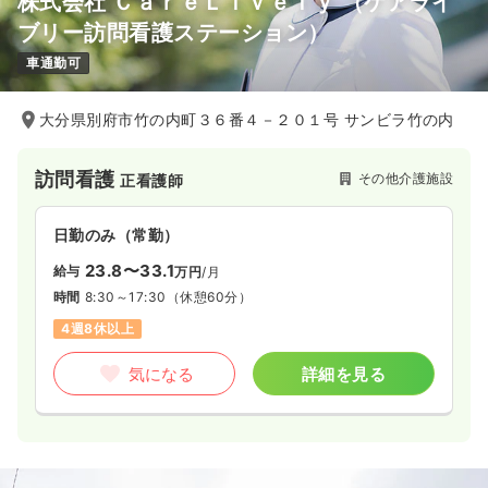
株式会社 ＣａｒｅＬｉｖｅｌｙ （ケアライ
ブリー訪問看護ステーション）
車通勤可
大分県別府市竹の内町３６番４－２０１号 サンビラ竹の内
訪問看護
その他介護施設
正看護師
日勤のみ（常勤）
23.8〜33.1
給与
万円
/月
時間
8:30～17:30
（休憩60分）
4週8休以上
気になる
詳細を見る