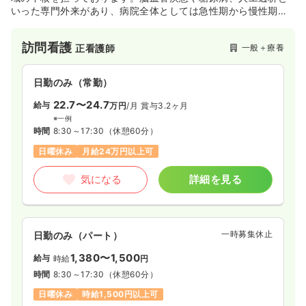
いった専門外来があり、病院全体としては急性期から慢性期、
在宅復帰に至るまでトータルケアを行っております。
訪問看護
一般＋療養
正看護師
日勤のみ（常勤）
22.7〜24.7
給与
万円
/月
賞与3.2ヶ月
※一例
時間
8:30～17:30
（休憩60分）
日曜休み
月給24万円以上可
気になる
詳細を見る
一時募集休止
日勤のみ（パート）
1,380〜1,500
給与
時給
円
時間
8:30～17:30
（休憩60分）
日曜休み
時給1,500円以上可