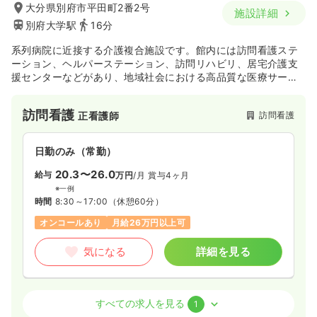
大分県別府市平田町2番2号
施設詳細
別府大学駅
16分
系列病院に近接する介護複合施設です。館内には訪問看護ステ
ーション、ヘルパーステーション、訪問リハビリ、居宅介護支
援センターなどがあり、地域社会における高品質な医療サービ
スを24時間365日体制で提供しています。患者様とその家族が
安心して暮らせるように見守り支援している点も魅力的です♪
訪問看護
訪問看護
正看護師
日勤のみ（常勤）
20.3〜26.0
給与
万円
/月
賞与4ヶ月
※一例
時間
8:30～17:00
（休憩60分）
オンコールあり
月給26万円以上可
気になる
詳細を見る
訪問看護
その他介護施設
正・准看護師
すべての求人を見る
1