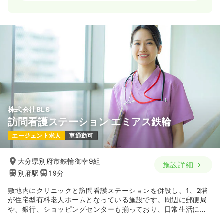
一時募集休止
2交代（常勤）
19.4〜30.0
給与
万円
/月
賞与4ヶ月
※一例
時間
8:30～17:00
（休憩60分）
オンコールあり
月給30万円以上可
気になる
詳細を見る
株式会社BLS
訪問看護ステーション エミアス鉄輪
エージェント求人
車通勤可
大分県別府市鉄輪御幸9組
施設詳細
別府駅
19分
敷地内にクリニックと訪問看護ステーションを併設し、1、2階
が住宅型有料老人ホームとなっている施設です。周辺に郵便局
や、銀行、ショッピングセンターも揃っており、日常生活に便
利な環境です。