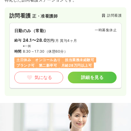
訪問看護
訪問看護
正・准看護師
一時募集休止
日勤のみ（常勤）
24.1〜28.0
給与
万円
/月
賞与4ヶ月
※一例
時間
8:30～17:30
（休憩60分）
土日休み
オンコールあり
担当業務未経験可
ブランク可
第二新卒可
月給28万円以上可
気になる
詳細を見る