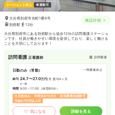
エージェント求人
車通勤可
大分県別府市光町1番6号
施設詳細
別府駅
12分
大分県別府市にある別府駅から徒歩12分の訪問看護ステーショ
ンです。社員が働きやすい環境を提供しており、楽しく働ける
ことを大切にしております！
訪問看護
訪問看護
正看護師
一時募集休止
日勤のみ（常勤）
24.7〜27.0
給与
万円
/月
賞与4ヶ月
※一例
時間
9:00～17:00
（休憩60分）
土日祝休み
年間休日120日
担当業務未経験可
月給27万円以上可
気になる
詳細を見る