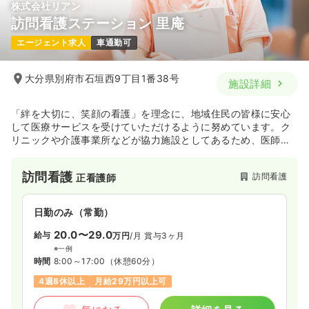
株式会社リアン
訪問看護ステーション 里庵
エージェント求人
車通勤可
大分県別府市石垣西9丁目1番38号
施設詳細
「絆を大切に、笑顔の看護」を理念に、地域住民の皆様に安心
して医療サービスを受けていただけるように努めています。ク
リニックや介護事業所などが協力施設としてあるため、医師や
理学療法士と連携しながら最適な医療サービスを提供していま
す。
訪問看護
訪問看護
正看護師
日勤のみ（常勤）
20.0〜29.0
給与
万円
/月
賞与3ヶ月
※一例
時間
8:00～17:00
（休憩60分）
4週8休以上
月給29万円以上可