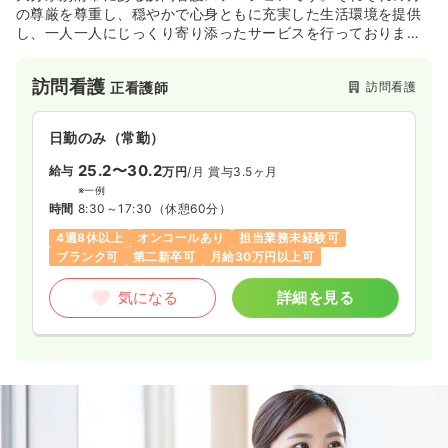
の尊厳を尊重し、穏やかで心身ともに充実した生活環境を提供
し、一人一人にじっくり寄り添ったサービスを行っておりま
す。
訪問看護
訪問看護
正看護師
日勤のみ（常勤）
25.2〜30.2
給与
万円
/月
賞与3.5ヶ月
※一例
時間
8:30～17:30
（休憩60分）
4週8休以上
オンコールあり
担当業務未経験可
ブランク可
第二新卒可
月給30万円以上可
気になる
詳細を見る