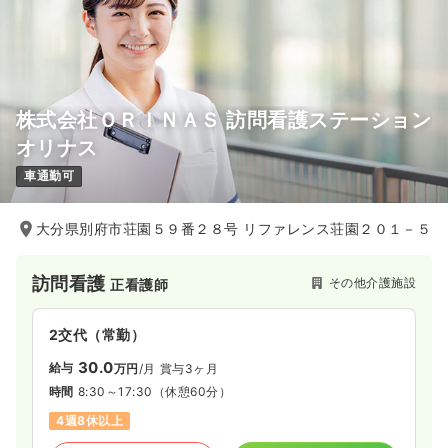
株式会社ＯＲＩＮＡＳ 訪問看護ステーション
オリナス
車通勤可
大分県別府市荘園５９番２８号 リファレンス荘園２０１－５
訪問看護
その他介護施設
正看護師
2交代（常勤）
30.0
給与
万円
/月
賞与3ヶ月
時間
8:30～17:30
（休憩60分）
4週8休以上