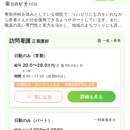
別府駅
10分
整形外科を強みとしている病院で、リハビリにも力をいれなが
ら患者さんが社会復帰できるようサポートしています。また、
職員の高い専門性と実力を活かし、地域のまちづくりにも貢献
しています。
訪問看護
一般＋療養
正看護師
日勤のみ（常勤）
20.0〜28.0
給与
万円
/月
賞与5.06ヶ月
※一例
時間
8:30～17:30
（休憩60分）
日曜休み
オンコールあり
月給28万円以上可
気になる
詳細を見る
一時募集休止
日勤のみ（パート）
1,030〜1,360
給与