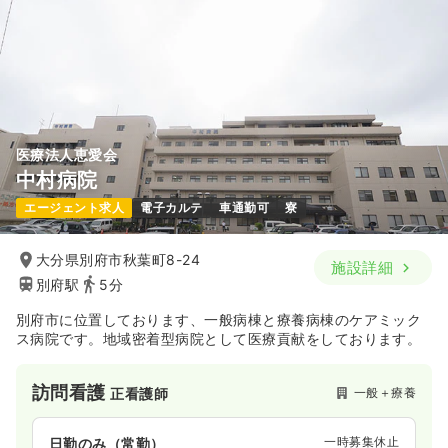
医療法人恵愛会
中村病院
エージェント求人
電子カルテ
車通勤可
寮
大分県別府市秋葉町8-24
施設詳細
別府駅
5分
別府市に位置しております、一般病棟と療養病棟のケアミック
ス病院です。地域密着型病院として医療貢献をしております。
訪問看護
一般＋療養
正看護師
一時募集休止
日勤のみ（常勤）