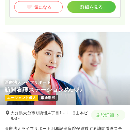
気になる
詳細を見る
医療法人ライフサポート
訪問看護ステーションめいわ
エージェント求人
車通勤可
大分県大分市明野北4丁目1－１ 旧山本ビ
施設詳細
ル3F
医療法人ライフサポート明和記念病院が運営する訪問看護ステ