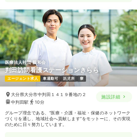
医療法人社団 親和会
判田訪問看護ステーションきらら
エージェント求人
車通勤可
託児所
寮
大分県大分市中判田１４１９番地の２
施設詳細
中判田駅
10分
グループ理念である、“医療・介護・福祉・保健のネットワーク
づくりを通し、地域社会へ貢献します”をモットーに、その実現
のために日々努力しています。