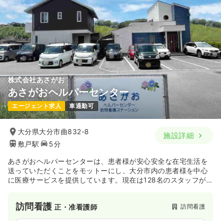
株式会社あさがお
あさがおヘルパーセンター
エージェント求人
車通勤可
大分県大分市曲832-8
施設詳細
敷戸駅
5分
あさがおヘルパーセンターは、患者様が安心安全な在宅生活を
送っていただくことをモットーにし、大分市内の患者様を中心
に医療サービスを提供しています。現在は128名のスタッフが
在籍し、24時間365日対応できる環境が整っています。
訪問看護
訪問看護
正・准看護師