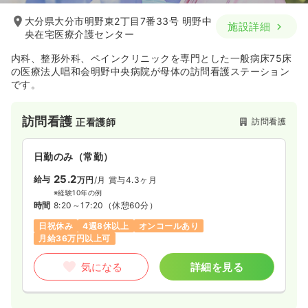
大分県大分市明野東2丁目7番33号 明野中
施設詳細
央在宅医療介護センター
内科、整形外科、ペインクリニックを専門とした一般病床75床
の医療法人唱和会明野中央病院が母体の訪問看護ステーション
です。
訪問看護
訪問看護
正看護師
日勤のみ（常勤）
25.2
給与
万円
/月
賞与4.3ヶ月
※経験10年の例
時間
8:20～17:20
（休憩60分）
日祝休み
4週8休以上
オンコールあり
月給36万円以上可
気になる
詳細を見る