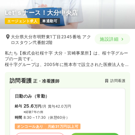
Let’ｓナース！大分中央店
エージェント求人
車通勤可
大分県大分市明野東1丁目2345番地 アク
施設詳細
ロスタウン弐番館2階
私たち【株式会社桜十字 大分・宮崎事業所】は、桜十字グルー
プの一員です。
桜十字グループは、2005年に熊本市で設立された医療法人を中
核とする医療・介護グループです。
「桜十字病院」をはじめ、リハビリ・介護・予防医療・健診事
訪問看護
訪問看護
正・准看護師
業などを展開し、「人生100年時代の生きるを満たす」を理念
に、身体の健康だけでなく心や生活の質の向上を目指していま
す。
日勤のみ（常勤）
熊本を拠点に全国にも事業を広げ、地域医療の発展やスポー
ツ・文化活動にも積極的に関わるなど、医療を超えた“地域共創
25.6
給与
万円
/月
賞与42.0万円
型”のヘルスケアグループとして成長中のグループです！
※経験7年の例
時間
8:30～17:30
（休憩60分）
オンコールあり
月給31万円以上可