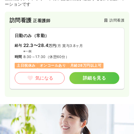
ーションです
訪問看護
訪問看護
正看護師
日勤のみ（常勤）
22.3〜28.4
給与
万円
/月
賞与3.8ヶ月
※一例
時間
8:30～17:30
（休憩60分）
土日祝休み
オンコールあり
月給28万円以上可
気になる
詳細を見る