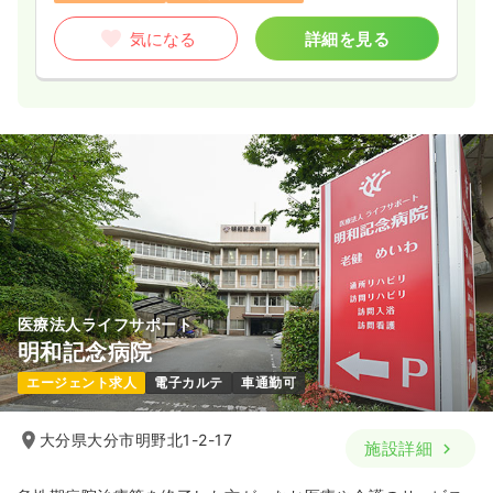
気になる
詳細を見る
医療法人ライフサポート
明和記念病院
エージェント求人
電子カルテ
車通勤可
大分県大分市明野北1-2-17
施設詳細