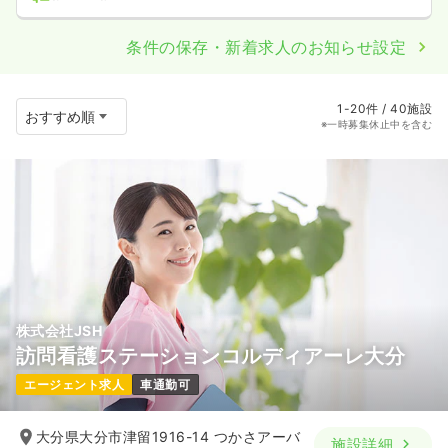
条件の保存・新着求人のお知らせ設定
1-20件 / 40施設
※一時募集休止中を含む
株式会社JSH
訪問看護ステーションコルディアーレ大分
エージェント求人
車通勤可
大分県大分市津留1916-14 つかさアーバ
施設詳細