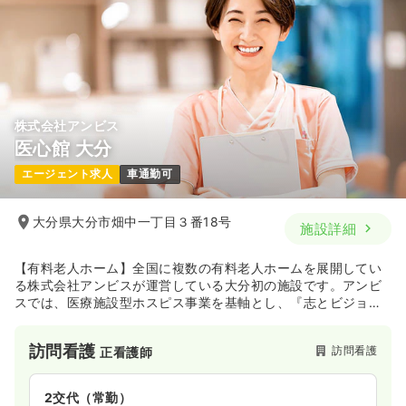
株式会社アンビス
医心館 大分
エージェント求人
車通勤可
大分県大分市畑中一丁目３番18号
施設詳細
【有料老人ホーム】全国に複数の有料老人ホームを展開してい
る株式会社アンビスが運営している大分初の施設です。アンビ
スでは、医療施設型ホスピス事業を基軸とし、『志とビジョン
ある医療・介護で社会を元気に幸せに』という企業使命を掲げ
ています。また、医心館は、24時間365日、夜間も看護師・介
訪問看護
訪問看護
正看護師
護士による訪問ケア対応が可能な『医療特化型施設』となって
います。医療依存度が高い方に向けた新しいお住まいの提案を
しています。
2交代（常勤）