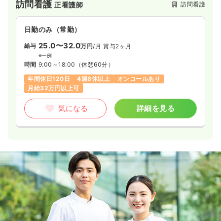
訪問看護
訪問看護
正看護師
日勤のみ（常勤）
25.0〜32.0
給与
万円
/月
賞与2ヶ月
※一例
時間
9:00～18:00
（休憩60分）
年間休日120日
4週8休以上
オンコールあり
月給32万円以上可
気になる
詳細を見る