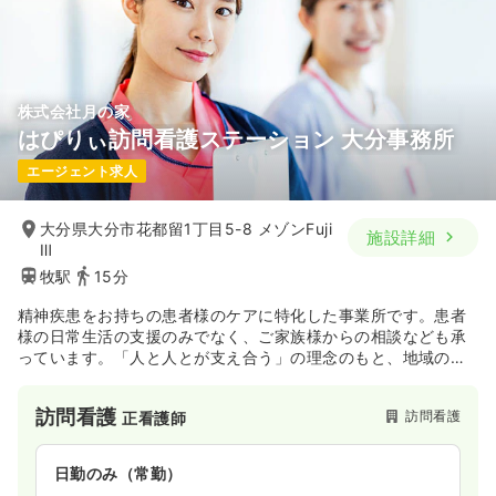
株式会社月の家
はぴりぃ訪問看護ステーション 大分事務所
エージェント求人
大分県大分市花都留1丁目5-8 メゾンFuji
施設詳細
Ⅲ
牧駅
15分
精神疾患をお持ちの患者様のケアに特化した事業所です。患者
様の日常生活の支援のみでなく、ご家族様からの相談なども承
っています。「人と人とが支え合う」の理念のもと、地域の皆
様に愛される事業所を目指しています。
訪問看護
訪問看護
正看護師
日勤のみ（常勤）