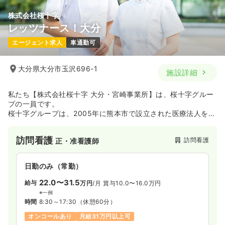
株式会社桜十字
レッツナース！大分
エージェント求人
車通勤可
大分県大分市玉沢696-1
施設詳細
私たち【株式会社桜十字 大分・宮崎事業所】は、桜十字グルー
プの一員です。
桜十字グループは、2005年に熊本市で設立された医療法人を中
核とする医療・介護グループです。
「桜十字病院」をはじめ、リハビリ・介護・予防医療・健診事
訪問看護
訪問看護
正・准看護師
業などを展開し、「人生100年時代の生きるを満たす」を理念
に、身体の健康だけでなく心や生活の質の向上を目指していま
す。
日勤のみ（常勤）
熊本を拠点に全国にも事業を広げ、地域医療の発展やスポー
ツ・文化活動にも積極的に関わるなど、医療を超えた“地域共創
22.0〜31.5
給与
万円
/月
賞与10.0〜16.0万円
型”のヘルスケアグループとして成長中のグループです！
※一例
時間
8:30～17:30
（休憩60分）
オンコールあり
月給31万円以上可