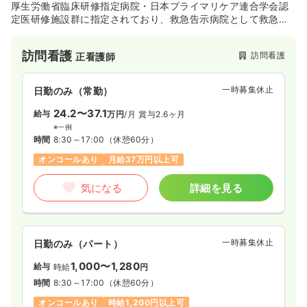
厚生労働省臨床研修指定病院・日本プライマリケア連合学会認
定医研修施設群に指定されており、救急告示病院として救急患
者を受け入れています。カルテ開示を積極的に行うなど、患者
様が安心して医療を受けられるように努めています。また、あ
訪問看護
訪問看護
正看護師
らゆる分野の学生に対して奨学金制度や実習の受け入れも行っ
ており、次世代の地域医療を担う人材への教育にも力を入れて
います。2015年5月に新病棟が完成し電子カルテを導入するな
一時募集休止
日勤のみ（常勤）
ど、最新の設備・きれいな病棟で地域医療に貢献しています。
24.2〜37.1
給与
万円
/月
賞与2.6ヶ月
※一例
時間
8:30～17:00
（休憩60分）
オンコールあり
月給37万円以上可
気になる
詳細を見る
一時募集休止
日勤のみ（パート）
1,000〜1,280
給与
時給
円
時間
8:30～17:00
（休憩60分）
オンコールあり
時給1,200円以上可