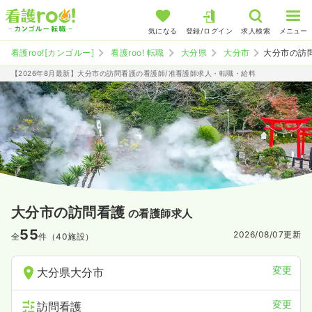
気になる
登録/ログイン
求人検索
メニュー
看護roo![カンゴルー]
看護roo! 転職
大分県
大分市
大分市の訪
【2026年8月最新】大分市の訪問看護の看護師/准看護師求人・転職・給料
大分市の訪問看護
の看護師求人
55
2026/08/07
更新
全
件（40施設）
変更
大分県大分市
変更
訪問看護