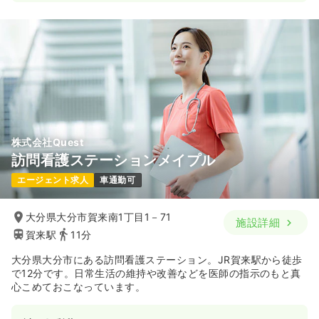
株式会社Quest
訪問看護ステーションメイプル
エージェント求人
車通勤可
大分県大分市賀来南1丁目1－71
施設詳細
賀来駅
11分
大分県大分市にある訪問看護ステーション。JR賀来駅から徒歩
で12分です。日常生活の維持や改善などを医師の指示のもと真
心こめておこなっています。