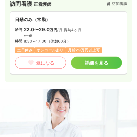
訪問看護
訪問看護
正看護師
日勤のみ（常勤）
22.0〜29.0
給与
万円
/月
賞与4ヶ月
※一例
時間
8:30～17:30
（休憩60分）
土日休み
オンコールあり
月給29万円以上可
気になる
詳細を見る