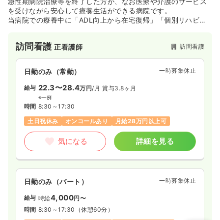
急性期病院治療等を終了した方が、なお医療や介護のサービス
を受けながら安心して療養生活ができる病院です。
当病院での療養中に「ADL向上から在宅復帰」「個別リハビ
リ」「身体拘束ゼロ」「褥瘡ゼロ」「胃瘻からの離脱」等を医
療、看護、リハビリ、介護の職種間連携を行っております。
訪問看護
訪問看護
正看護師
一時募集休止
日勤のみ（常勤）
22.3〜28.4
給与
万円
/月
賞与3.8ヶ月
※一例
時間
8:30～17:30
土日祝休み
オンコールあり
月給28万円以上可
気になる
詳細を見る
一時募集休止
日勤のみ（パート）
4,000
給与
時給
円〜
時間
8:30～17:30
（休憩60分）