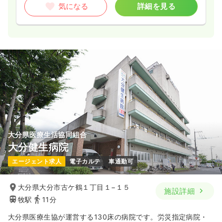
気になる
詳細を見る
大分県医療生活協同組合
大分健生病院
エージェント求人
電子カルテ
車通勤可
大分県大分市古ケ鶴１丁目１−１５
施設詳細
牧駅
11分
大分県医療生協が運営する130床の病院です。労災指定病院・