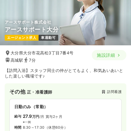
アースサポート株式会社
アースサポート大分
エージェント求人
車通勤可
大分県大分市花高松3丁目7番4号
施設詳細
高城駅
7分
【訪問入浴】スタッフ同士の仲がとてもよく、和気あいあいと
した楽しい職場です♪
その他
訪問看護
正・准看護師
日勤のみ（常勤）
27.9
給与
万円
/月
賞与2ヶ月
※一例
時間
8:30～17:30
（休憩60分）