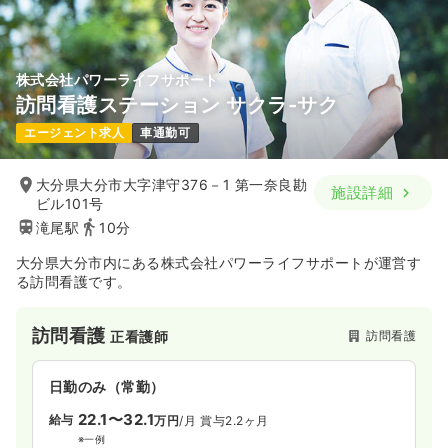
株式会社パワーライフサポート
訪問看護ステーション サクラ-サク
エージェント求人
車通勤可
大分県大分市大字津守376－1 第一奈良勘
施設詳細
ビル101号
滝尾駅
10分
大分県大分市内にある株式会社パワーライフサポートが運営す
る訪問看護です。
訪問看護
訪問看護
正看護師
日勤のみ（常勤）
22.1〜32.1
給与
万円
/月
賞与2.2ヶ月
※一例