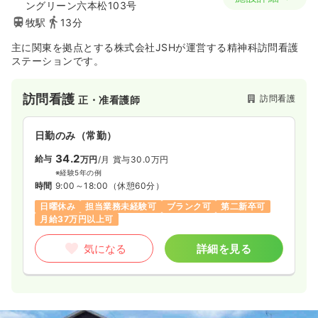
ングリーン六本松103号
牧駅
13分
主に関東を拠点とする株式会社JSHが運営する精神科訪問看護
ステーションです。
訪問看護
訪問看護
正・准看護師
日勤のみ（常勤）
34.2
給与
万円
/月
賞与30.0万円
※経験5年の例
時間
9:00～18:00
（休憩60分）
日曜休み
担当業務未経験可
ブランク可
第二新卒可
月給37万円以上可
気になる
詳細を見る