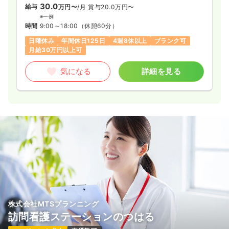
30.0
給与
万円〜
/月
賞与20.0万円〜
※一例
時間
9:00～18:00
（休憩60分）
日曜休み
年間休日125日
4週8休以上
ブランク可
月給30万円以上可
気になる
詳細を見る
株式会社MTSプランニング
訪問看護ステーションのつはる