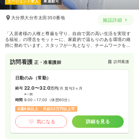
エージェント求人
車通勤可
大分県大分市太田350番地
施設詳細
「入居者様の人権と尊厳を守り、自由で質の高い生活を実現す
る福祉」の理念をモットーに、家庭的で温もりのある環境の維
持に努めています。スタッフが一丸となり、チームワークを大
切にしながら、安心できる看護医療サービスを提供している訪
問看護ステーションです。
訪問看護
訪問看護
正・准看護師
日勤のみ（常勤）
22.0〜32.0
給与
万円
/月
賞与3ヶ月
※一例
時間
8:00～17:00
（休憩60分）
4週8休以上
月給32万円以上可
気になる
詳細を見る