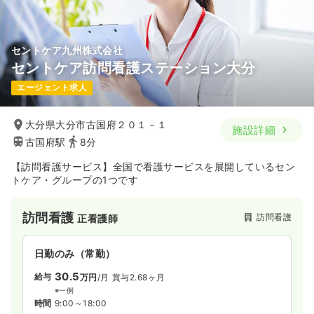
セントケア九州株式会社
セントケア訪問看護ステーション大分
エージェント求人
大分県大分市古国府２０１－１
施設詳細
古国府駅
8分
【訪問看護サービス】全国で看護サービスを展開しているセン
トケア・グループの1つです
訪問看護
訪問看護
正看護師
日勤のみ（常勤）
30.5
給与
万円
/月
賞与2.68ヶ月
※一例
時間
9:00～18:00