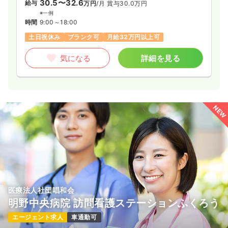
30.5〜32.6
給与
万円
/月
賞与30.0万円
※一例
時間
9:00～18:00
土日祝休み
ブランク可
月給32万円以上可
気になる
詳細を見る
NEW
医療法人社団唱和会
明野中央病院 訪問看護ステーションふくろう
エージェント求人
車通勤可