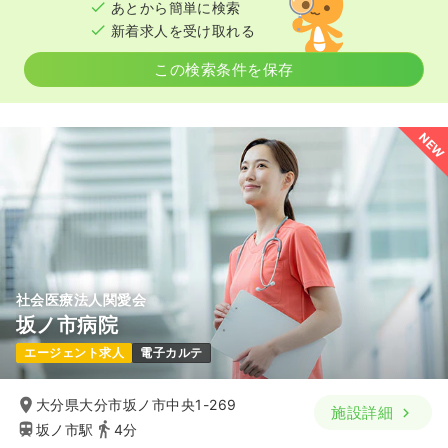
気になる
詳細を見る
あとから簡単に検索
新着求人を受け取れる
この検索条件を保存
オペ室(手術室)
一般病院
正看護師
一時募集休止
日勤のみ（常勤）
NEW
25.0
給与
万円〜
/月
賞与3.7ヶ月
※一例
時間
8:30～17:30
4週8休以上
担当業務未経験可
第二新卒可
気になる
詳細を見る
社会医療法人関愛会
坂ノ市病院
一時募集休止
日勤のみ（パート）
エージェント求人
電子カルテ
1,250
給与
時給
円〜
大分県大分市坂ノ市中央1-269
時間
8:30～17:30
施設詳細
坂ノ市駅
4分
担当業務未経験可
第二新卒可