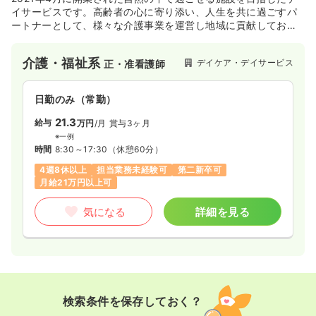
イサービスです。高齢者の心に寄り添い、人生を共に過ごすパ
ートナーとして、様々な介護事業を運営し地域に貢献しており
外来
ます。
一般病院
正看護師
介護・福祉系
デイケア・デイサービス
正・准看護師
一時募集休止
日勤のみ（常勤）
22.0
給与
万円〜
/月
賞与3.7ヶ月
日勤のみ（常勤）
※一例
21.3
給与
万円
/月
賞与3ヶ月
時間
8:30～17:30
（休憩60分）
※一例
日祝休み
4週8休以上
担当業務未経験可
第二新卒可
時間
8:30～17:30
（休憩60分）
4週8休以上
担当業務未経験可
第二新卒可
気になる
詳細を見る
月給21万円以上可
気になる
詳細を見る
一時募集休止
日勤のみ（パート）
1,250
給与
時給
円〜
時間
8:30～17:30
日祝休み
担当業務未経験可
第二新卒可
検索条件を保存しておく？