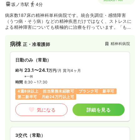
坂ノ市駅
4分
病床数187床の精神科単科病院です。統合失調症・感情障害
（うつ病・そう病）などの精神疾患だけではなく、ストレスに
よる精神障害についても積極的に治療を行っています。「もの
忘れ外来」を併設し、CT検査や知的機能検査を行い、認知症の
早期診断・治療を行っています。天然温泉を利用した温泉入浴
病棟
精神科病院
正・准看護師
棟と露天風呂をもっていることも同院の特徴です。
日勤のみ（常勤）
23.1〜24.1
給与
万円
/月
賞与4ヶ月
※一例
時間
8:30～17:30
4週8休以上
担当業務未経験可
ブランク可
新卒可
第二新卒可
月給24万円以上可
気になる
詳細を見る
3交代（常勤）