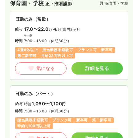
保育園・学校
保育園・学校
正・准看護師
日勤のみ（常勤）
17.0〜22.0
給与
万円
/月
賞与2ヶ月
※一例
時間
7:00～16:00
（休憩60分）
4週8休以上
担当業務未経験可
ブランク可
新卒可
第二新卒可
月給22万円以上可
気になる
詳細を見る
日勤のみ（パート）
1,050〜1,100
給与
時給
円
時間
7:00～16:00
（休憩60分）
担当業務未経験可
ブランク可
新卒可
第二新卒可
時給1,100円以上可