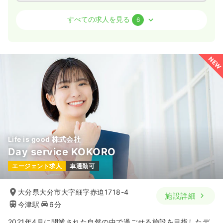
救急外来
一般病院
正看護師
すべての求人を見る
6
2交代（常勤）
26.8〜34.4
給与
万円
/月
賞与3.7ヶ月
NEW
※一例
時間
8:30～17:30
4週8休以上
担当業務未経験可
第二新卒可
気になる
詳細を見る
Life is good 株式会社
Day service KOKORO
一時募集休止
日勤のみ（パート）
エージェント求人
車通勤可
1,250〜1,350
給与
時給
円
時間
8:30～17:30
大分県大分市大字細字赤迫1718-4
施設詳細
担当業務未経験可
第二新卒可
今津駅
6分
気になる
詳細を見る
2021年4月に開業された自然の中で過ごせる施設を目指したデ