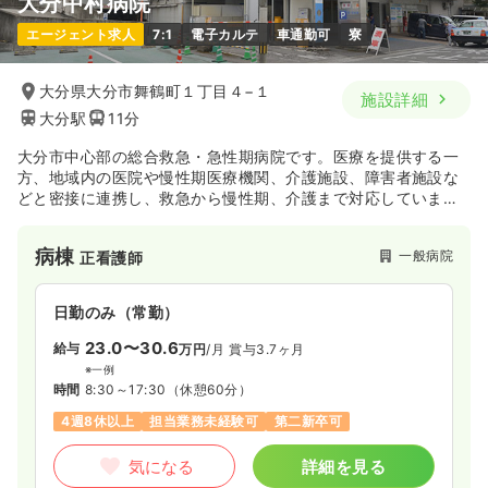
大分中村病院
エージェント求人
7:1
電子カルテ
車通勤可
寮
大分県大分市舞鶴町１丁目４−１
施設詳細
大分駅
11分
大分市中心部の総合救急・急性期病院です。医療を提供する一
方、地域内の医院や慢性期医療機関、介護施設、障害者施設な
どと密接に連携し、救急から慢性期、介護まで対応していま
す。ER（緊急救命室）では、24時間365日救急患者さんを受け
入れており、様々な職種が連携して医療を提供しています。
病棟
一般病院
正看護師
日勤のみ（常勤）
23.0〜30.6
給与
万円
/月
賞与3.7ヶ月
※一例
時間
8:30～17:30
（休憩60分）
4週8休以上
担当業務未経験可
第二新卒可
気になる
詳細を見る