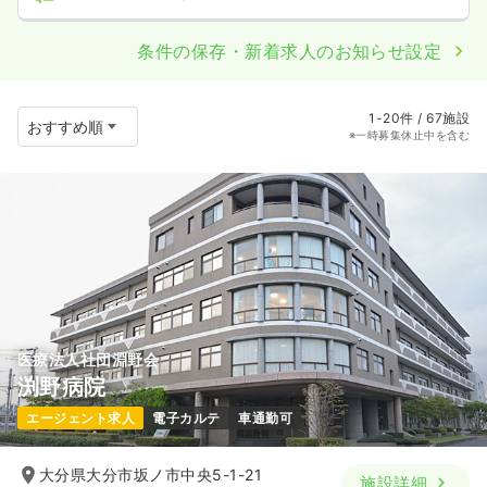
条件の保存・新着求人のお知らせ設定
1-20件 / 67施設
※一時募集休止中を含む
医療法人社団淵野会
渕野病院
エージェント求人
電子カルテ
車通勤可
大分県大分市坂ノ市中央5-1-21
施設詳細