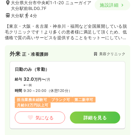
大分県大分市中央町1-1-20 ニューガイア
施設詳細
大分駅前BLDG.7F
大分駅
4分
【東京・大阪・名古屋・神奈川・福岡など全国展開している脱
毛クリニックです！より多くの患者様に満足して頂くため、低
価格で質の高いサービスを提供することをモットーにしていま
す。】
外来
美容クリニック
正・准看護師
日勤のみ（常勤）
32.0
給与
万円〜
/月
※一例
時間
9:30～20:00
（休憩120分）
担当業務未経験可
ブランク可
第二新卒可
月給32万円以上可
気になる
詳細を見る