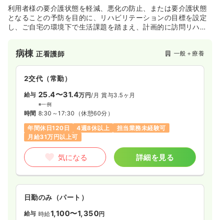
利用者様の要介護状態を軽減、悪化の防止、または要介護状態
気になる
詳細を見る
となることの予防を目的に、リハビリテーションの目標を設定
し、ご自宅の環境下で生活課題を踏まえ、計画的に訪問リハビ
リテーションを提供しています。
病棟
一般＋療養
正看護師
2交代（常勤）
25.4〜31.4
給与
万円
/月
賞与3.5ヶ月
※一例
時間
8:30～17:30
（休憩60分）
年間休日120日
4週8休以上
担当業務未経験可
月給31万円以上可
気になる
詳細を見る
日勤のみ（パート）
1,100〜1,350
給与
時給
円