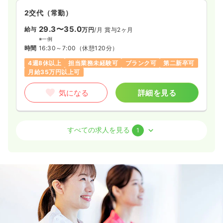
2交代（常勤）
29.3〜35.0
給与
万円
/月
賞与2ヶ月
※一例
時間
16:30～7:00
（休憩120分）
4週8休以上
担当業務未経験可
ブランク可
第二新卒可
月給35万円以上可
気になる
詳細を見る
訪問看護
訪問看護
正・准看護師
すべての求人を見る
1
一時募集休止
2交代（常勤）
25.8〜33.3
給与
万円
/月
賞与1ヶ月
※一例
時間
8:30～17:30
（休憩60分）
4週8休以上
担当業務未経験可
ブランク可
第二新卒可
月給33万円以上可