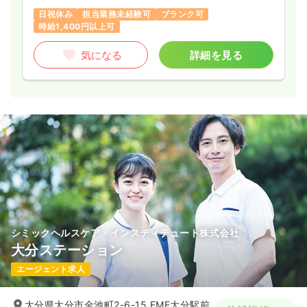
日祝休み
担当業務未経験可
ブランク可
時給1,400円以上可
気になる
詳細を見る
シミックヘルスケア・インスティテュート株式会社
大分ステーション
エージェント求人
大分県大分市金池町2-6-15 EME大分駅前