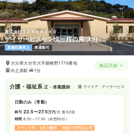
■経験年数やメンバー構成を考慮して担当を決定するため、未
経験の方も安心して勤務できる環境です。また、自宅から通勤
しやすいエリアの担当となるよう配慮するなど、仕事と家庭を
両立しやすい環境を整えています。
株式会社ＴＯＮＥＲＩＫＯ
デイサービスセンター桜の庵 大分
直接応募求人
車通勤可
大分県大分市大字廻栖野1779番地
施設詳細
向之原駅
7分
介護・福祉系
デイケア・デイサービス
正・准看護師
日勤のみ（常勤）
23.5〜27.5
給与
万円
/月
賞与2回
時間
8:30～17:30
（休憩60分）
ブランク可
4月入職可
月給27万円以上可