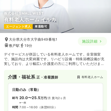
気になる
詳細を見る
株式会社 SMALL WEST
有料老人ホーム イルカ
エージェント求人
車通勤可
大分県大分市大字曲949番地1
施設詳細
敷戸駅
19分
デイサービスが併設している有料老人ホームです。全室個室
で、施設内は大変綺麗です。リハビリ設備・特殊浴槽設備が充
実しており、より幅広い介護度の方にご利用していただけま
す。
介護・福祉系
有料老人ホーム
正・准看護師
日勤のみ（常勤）
20.0〜25.5
給与
万円
/月
賞与2ヶ月
※一例
時間
7:00～16:00
（休憩60分）