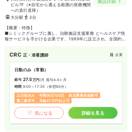
施設詳細
ビル7F（※自宅から通える範囲の医療機関
への直行直帰）
大分駅
3分
【概要・特徴】
■シミックグループに属し、治験施設支援業務 とヘルスケア情
報サービスを手がける企業です。1999年に設立され、全国約
2,370の医療機関の臨床試験を支援してきたSMOのパイオニア
「サイトサポート・インスティテュート（株）」が、多様なヘ
CRC
企業
正・准看護師
ルスケア情報サービスを提供する「シミックヘルスケア
（株）」を2020年1月に吸収合併。シミックグループのヘルス
ケア事業を担う企業として新たなスタートを切っています。
日勤のみ（常勤）
【SMO事業】
27.5
給与
万円
/月
賞与4.4ヶ月
■旧：サイトサポート・インスティテュート社の略称「SSI」と
時間
9:00～17:30
（休憩60分）
ロゴを引き継ぎ、「SSIカンパニー」としてサービスを提供して
います。CRCやSMAが、治験実施から治験に関する事務的業
土日祝休み
年間休日120日
担当業務未経験可
務、IRB（治験審査委員会）事務局業務などを総合的にサポー
第二新卒可
月給27万円以上可
ト。がん、中枢神経、生活習慣病、再生医療など幅広い領域に
対応しており、年間の実施試験数は900以上となっています
気になる
詳細を見る
（2019年度）。
【ヘルスケア情報サービス】