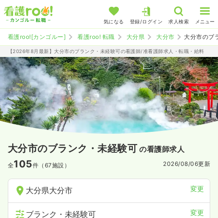
気になる
登録/ログイン
求人検索
メニュー
看護roo![カンゴルー]
看護roo! 転職
大分県
大分市
大分市のブ
【2026年8月最新】大分市のブランク・未経験可の看護師/准看護師求人・転職・給料
大分市のブランク・未経験可
の看護師求人
105
2026/08/06
更新
全
件（67施設）
変更
大分県大分市
変更
ブランク・未経験可