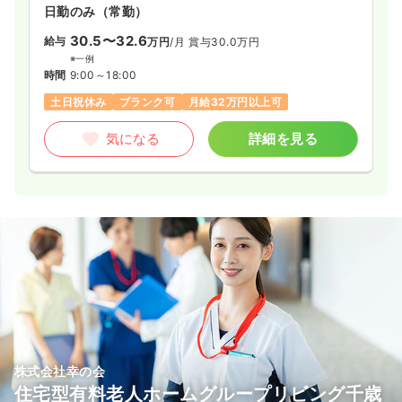
日勤のみ（常勤）
30.5〜32.6
給与
万円
/月
賞与30.0万円
※一例
時間
9:00～18:00
土日祝休み
ブランク可
月給32万円以上可
気になる
詳細を見る
株式会社幸の会
住宅型有料老人ホームグループリビング千歳