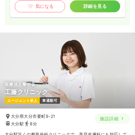
気になる
詳細を見る
医療法人黎明会
工藤クリニック
エージェント求人
車通勤可
大分県大分市要町9-21
施設詳細
大分駅
8分
大分駅近くの整形外科クリニックで、美容皮膚科にも対応して