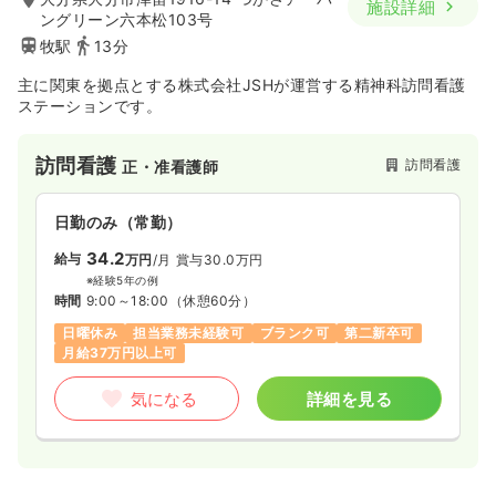
施設詳細
ングリーン六本松103号
牧駅
13分
主に関東を拠点とする株式会社JSHが運営する精神科訪問看護
ステーションです。
訪問看護
訪問看護
正・准看護師
日勤のみ（常勤）
34.2
給与
万円
/月
賞与30.0万円
※経験5年の例
時間
9:00～18:00
（休憩60分）
日曜休み
担当業務未経験可
ブランク可
第二新卒可
月給37万円以上可
気になる
詳細を見る