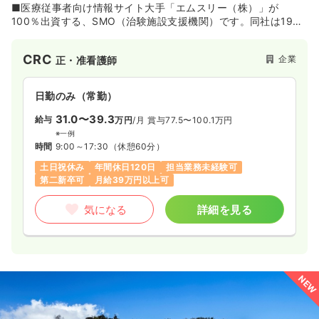
■医療従事者向け情報サイト大手「エムスリー（株）」が
100％出資する、SMO（治験施設支援機関）です。同社は1996
年に医療法人を母体とする企業として設立。2015年からエムス
リーグループの一員となっており、2019年に同グループの
CRC
企業
正・准看護師
SMO2社と合併しました。この合併により、これまで以上に幅
広い領域や地域をカバーできる体制を整えています。
日勤のみ（常勤）
■北海道から九州まで約20拠点を有しており、提携する施設数
は1,400以上。治験（医薬品）における実績は、プロトコール数
31.0〜39.3
給与
万円
/月
賞与77.5〜100.1万円
が786、契約症例数が2,110です（2019年9月時点）。重症度の
※一例
高い疾病を対象とした治験を実施できる医療機関から、生活習
時間
9:00～17:30
（休憩60分）
慣病をターゲットとした診療所まで、提携施設が幅広い点が特
土日祝休み
年間休日120日
担当業務未経験可
徴。専門性が要求される臨床開発早期の治験から、症例数の確
第二新卒可
月給39万円以上可
保が重要な最終段階の治験まで、全てのフェーズに対応してい
ます。
気になる
詳細を見る
【職場環境】
■日経Woman「女性が活躍する会社ベスト100(2023年6月
号)」選出。復職率90%を超える
■フレックス制度を導入しており、案件の状況に応じた柔軟な
働き方が可能。また、チームで案件に対応する体制をとってい
NEW
ますが、ミーティングなどはできるだけ担当する施設にて実施
し、オフィスに出勤する頻度を少なくするようにしています。