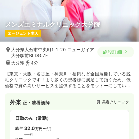
気になる
詳細を見る
メンズエミナルクリニック大分院
エージェント求人
大分県大分市中央町1-1-20 ニューガイア
施設詳細
大分駅前BLDG.7F
大分駅
4分
【東京・大阪・名古屋・神奈川・福岡など全国展開している脱
毛クリニックです！より多くの患者様に満足して頂くため、低
価格で質の高いサービスを提供することをモットーにしていま
す。】
外来
美容クリニック
正・准看護師
日勤のみ（常勤）
32.0
給与
万円〜
/月
※一例