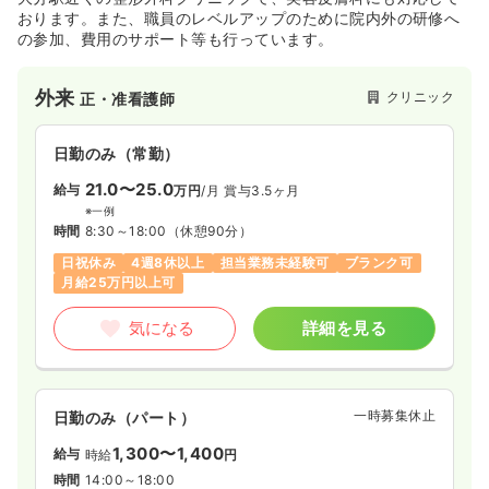
おります。また、職員のレベルアップのために院内外の研修へ
の参加、費用のサポート等も行っています。
外来
クリニック
正・准看護師
日勤のみ（常勤）
21.0〜25.0
給与
万円
/月
賞与3.5ヶ月
※一例
時間
8:30～18:00
（休憩90分）
日祝休み
4週8休以上
担当業務未経験可
ブランク可
月給25万円以上可
気になる
詳細を見る
一時募集休止
日勤のみ（パート）
1,300〜1,400
給与
時給
円
時間
14:00～18:00