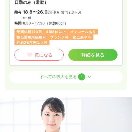
日勤のみ（常勤）
18.8〜26.0
給与
万円
/月
賞与2.3ヶ月
※一例
時間
8:30～17:30
（休憩60分）
年間休日120日
4週8休以上
オンコールあり
担当業務未経験可
ブランク可
第二新卒可
月給26万円以上可
気になる
詳細を見る
介護・福祉系
デイケア・デイサービス
正・准看護師
すべての求人を見る
1
一時募集休止
日勤のみ（常勤）
17.8〜23.0
給与
万円
/月
賞与2.3ヶ月
※一例
時間
8:30～17:30
（休憩60分）
日曜休み
年間休日120日
4週8休以上
担当業務未経験可
ブランク可
第二新卒可
月給23万円以上可