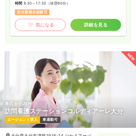
時間
8:30～17:30
（休憩60分）
担当業務未経験可
気になる
詳細を見る
NEW
株式会社JSH
訪問看護ステーションコルディアーレ大分
エージェント求人
車通勤可
大分県大分市津留1916-14 つかさアーバ