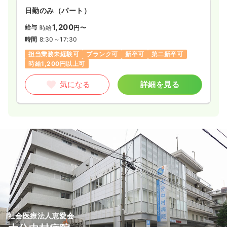
日勤のみ（パート）
1,200
給与
時給
円〜
時間
8:30～17:30
担当業務未経験可
ブランク可
新卒可
第二新卒可
時給1,200円以上可
気になる
詳細を見る
社会医療法人恵愛会