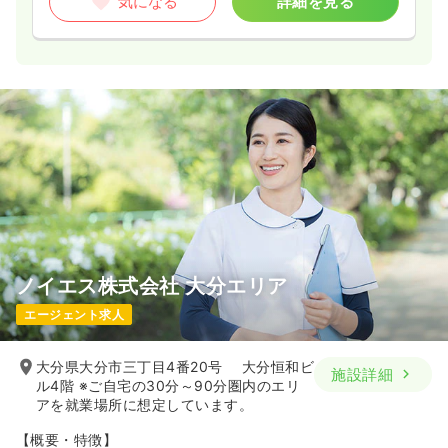
気になる
詳細を見る
ノイエス株式会社 大分エリア
エージェント求人
大分県大分市三丁目4番20号 大分恒和ビ
施設詳細
ル4階 ※ご自宅の30分～90分圏内のエリ
アを就業場所に想定しています。
【概要・特徴】