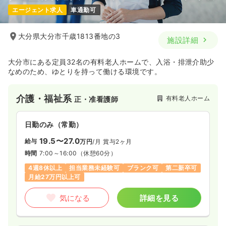
エージェント求人
車通勤可
大分県大分市千歳1813番地の3
施設詳細
大分市にある定員32名の有料老人ホームで、入浴・排泄介助少
なめのため、ゆとりを持って働ける環境です。
介護・福祉系
有料老人ホーム
正・准看護師
日勤のみ（常勤）
19.5〜27.0
給与
万円
/月
賞与2ヶ月
時間
7:00～16:00
（休憩60分）
4週8休以上
担当業務未経験可
ブランク可
第二新卒可
月給27万円以上可
気になる
詳細を見る