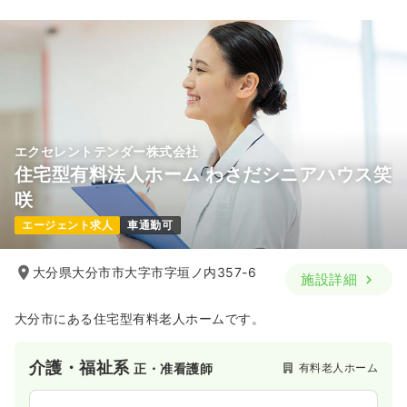
■電子お薬手帳「harumo」やヘルスケアポータルサイト
「HelC＋（ヘルシー）」などを提供。そのほか、被験者募集サ
ービス、処方箋データベースを活用したデータ分析サービスな
ども行なっています。
【職場環境】
■看護師・臨床検査技師・薬剤師など、さまざまな有資格者が
在籍しており、女性も多く活躍。産前産後休暇・育児休業・介
護休業などの制度があり、産休・育休の取得実績も豊富です。
エクセレントテンダー株式会社
また、1チームは約5～6名で、マネージメントラインが明確で
住宅型有料法人ホーム わさだシニアハウス笑
周囲に相談しやすい環境です。
咲
エージェント求人
車通勤可
大分県大分市市大字市字垣ノ内357-6
施設詳細
大分市にある住宅型有料老人ホームです。
介護・福祉系
有料老人ホーム
正・准看護師