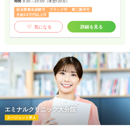
時間
9:30～20:00
（休憩120分）
担当業務未経験可
ブランク可
第二新卒可
月給32万円以上可
気になる
詳細を見る
エミナルクリニック大分院
エージェント求人