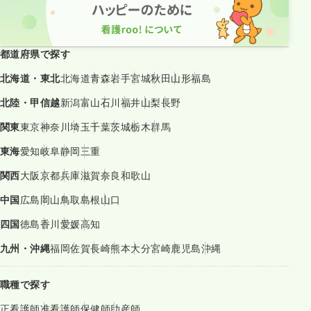
都道府県で探す
北海道・東北
北海道
青森
岩手
宮城
秋田
山形
福島
北陸・甲信越
新潟
富山
石川
福井
山梨
長野
関東
東京
神奈川
埼玉
千葉
茨城
栃木
群馬
東海
愛知
岐阜
静岡
三重
関西
大阪
京都
兵庫
滋賀
奈良
和歌山
中国
広島
岡山
鳥取
島根
山口
四国
徳島
香川
愛媛
高知
九州・沖縄
福岡
佐賀
長崎
熊本
大分
宮崎
鹿児島
沖縄
職種で探す
正看護師
准看護師
保健師
助産師