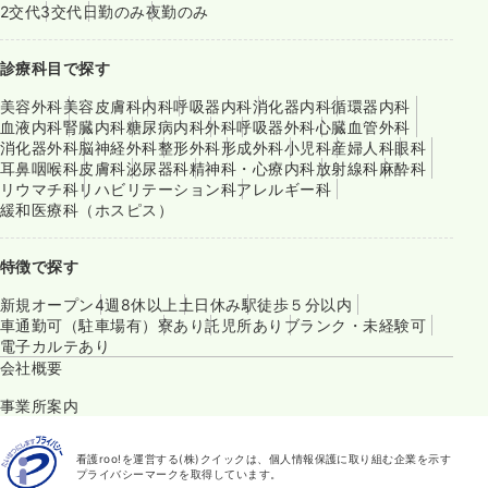
2交代
3交代
日勤のみ
夜勤のみ
診療科目で探す
美容外科
美容皮膚科
内科
呼吸器内科
消化器内科
循環器内科
血液内科
腎臓内科
糖尿病内科
外科
呼吸器外科
心臓血管外科
消化器外科
脳神経外科
整形外科
形成外科
小児科
産婦人科
眼科
耳鼻咽喉科
皮膚科
泌尿器科
精神科・心療内科
放射線科
麻酔科
リウマチ科
リハビリテーション科
アレルギー科
緩和医療科（ホスピス）
特徴で探す
新規オープン
4週8休以上
土日休み
駅徒歩５分以内
車通勤可（駐車場有）
寮あり
託児所あり
ブランク・未経験可
電子カルテあり
会社概要
事業所案内
看護roo!を運営する(株)クイックは、個人情報保護に取り組む企業を示す
プライバシーマークを取得しています。