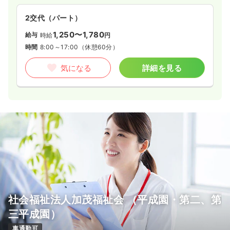
2交代（パート）
1,250〜1,780
給与
時給
円
時間
8:00～17:00
（休憩60分）
気になる
詳細を見る
社会福祉法人加茂福祉会 （平成園・第二、第
三平成園）
車通勤可