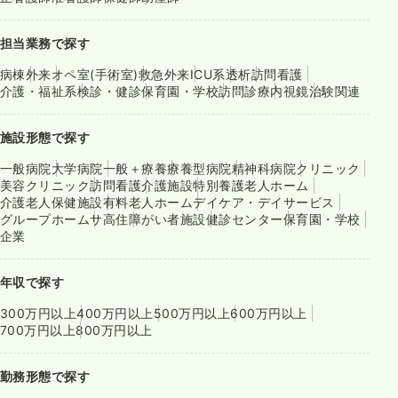
担当業務で探す
病棟
外来
オペ室(手術室)
救急外来
ICU系
透析
訪問看護
介護・福祉系
検診・健診
保育園・学校
訪問診療
内視鏡
治験関連
施設形態で探す
一般病院
大学病院
一般＋療養
療養型病院
精神科病院
クリニック
美容クリニック
訪問看護
介護施設
特別養護老人ホーム
介護老人保健施設
有料老人ホーム
デイケア・デイサービス
グループホーム
サ高住
障がい者施設
健診センター
保育園・学校
企業
年収で探す
300万円以上
400万円以上
500万円以上
600万円以上
700万円以上
800万円以上
勤務形態で探す