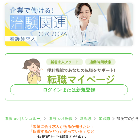
ログインまたは新規登録
看護roo![カンゴルー]
看護roo! 転職
新潟県
加茂市
加茂市の介
「希望に合う求人があるか知りたい」
「転職するかどうか迷っている」など
お気軽にご相談ください