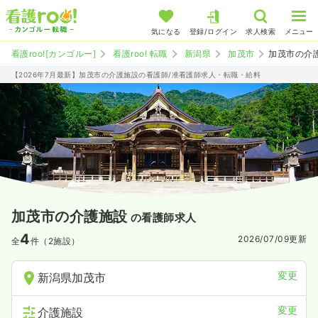
気になる
登録/ログイン
求人検索
メニュー
看護roo![カンゴルー]
看護roo! 転職
新潟県
加茂市
加茂市の介
【2026年7月最新】加茂市の介護施設の看護師/准看護師求人・転職・給料
加茂市の介護施設
の看護師求人
4
2026/07/09
更新
全
件（2施設）
変更
新潟県加茂市
変更
介護施設