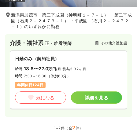
新潟県加茂市・第三平成園（神明町１－７－１） ・第二平成
園（石川２－２４７３－１） ・平成園 （石川２－２４７２
－１）のいずれかに勤務
介護・福祉系
その他介護施設
正・准看護師
日勤のみ（契約社員）
18.8〜27.0
給与
万円
/月
賞与3.32ヶ月
時間
7:30～16:30
（休憩60分）
年間休日124日
気になる
詳細を見る
2
1~2件（全
件）