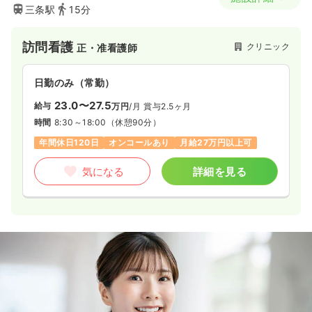
三条駅
15分
訪問看護
クリニック
正・准看護師
日勤のみ（常勤）
23.0〜27.5
給与
万円
/月
賞与2.5ヶ月
時間
8:30～18:00
（休憩90分）
年間休日120日
オンコールあり
月給27万円以上可
気になる
詳細を見る