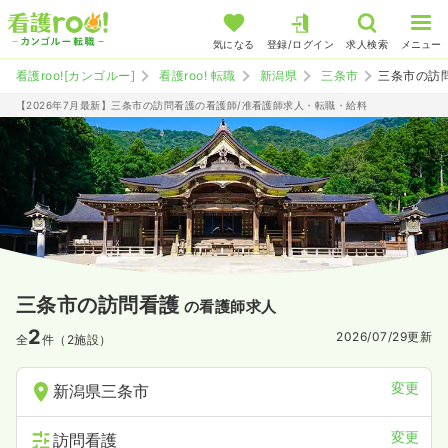
気になる
登録/ログイン
求人検索
メニュー
看護roo![カンゴルー]
看護roo! 転職
新潟県
三条市
三条市の訪
【2026年7月最新】三条市の訪問看護の看護師/准看護師求人・転職・給料
三条市の訪問看護
の看護師求人
2
2026/07/29
更新
全
件（2施設）
変更
新潟県三条市
変更
訪問看護