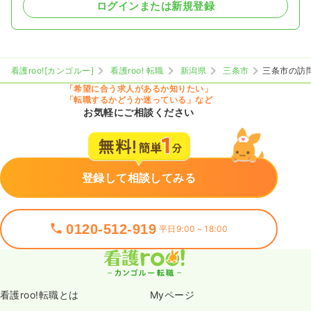
ログインまたは新規登録
看護roo![カンゴルー]
看護roo! 転職
新潟県
三条市
三条市の訪
「希望に合う求人があるか知りたい」
「転職するかどうか迷っている」など
お気軽にご相談ください
登録して相談してみる
0120-512-919
平日9:00～18:00
看護roo!転職とは
Myページ