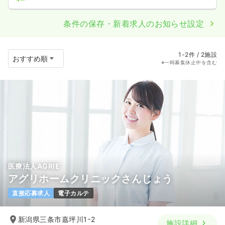
条件の保存・新着求人のお知らせ設定
1-2件 / 2施設
※一時募集休止中を含む
医療法人AGRIE
アグリホームクリニックさんじょう
直接応募求人
電子カルテ
新潟県三条市嘉坪川1ｰ2
施設詳細