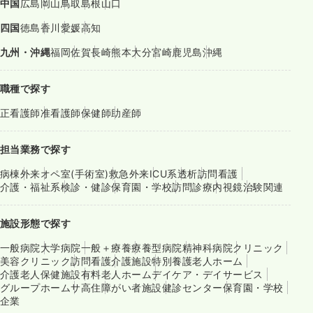
中国
広島
岡山
鳥取
島根
山口
四国
徳島
香川
愛媛
高知
九州・沖縄
福岡
佐賀
長崎
熊本
大分
宮崎
鹿児島
沖縄
職種で探す
正看護師
准看護師
保健師
助産師
担当業務で探す
病棟
外来
オペ室(手術室)
救急外来
ICU系
透析
訪問看護
介護・福祉系
検診・健診
保育園・学校
訪問診療
内視鏡
治験関連
施設形態で探す
一般病院
大学病院
一般＋療養
療養型病院
精神科病院
クリニック
美容クリニック
訪問看護
介護施設
特別養護老人ホーム
介護老人保健施設
有料老人ホーム
デイケア・デイサービス
グループホーム
サ高住
障がい者施設
健診センター
保育園・学校
企業