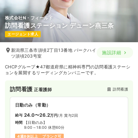
株式会社N・フィールド
訪問看護ステーション デューン燕三条
エージェント求人
新潟県三条市須頃2丁目13番地 パークハイ
施設詳細
ツ須頃203号室
CHCPグループ★47都道府県に精神科専門の訪問看護ステーシ
ョンを展開するリーディングカンパニーです。
訪問看護
訪問看護
正看護師
日勤のみ（常勤）
24.0〜26.2
給与
万円
/月
賞与2回
時間
【日勤のみ】
9:00～18:00 休憩60分
4週8休以上
ブランク可