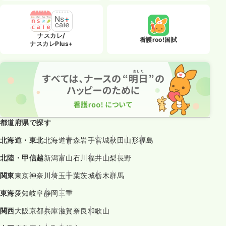
ナスカレ/
看護roo!国試
ナスカレPlus+
都道府県で探す
北海道・東北
北海道
青森
岩手
宮城
秋田
山形
福島
北陸・甲信越
新潟
富山
石川
福井
山梨
長野
関東
東京
神奈川
埼玉
千葉
茨城
栃木
群馬
東海
愛知
岐阜
静岡
三重
関西
大阪
京都
兵庫
滋賀
奈良
和歌山