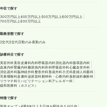
年収で探す
300万円以上
400万円以上
500万円以上
600万円以上
700万円以上
800万円以上
勤務形態で探す
2交代
3交代
日勤のみ
夜勤のみ
診療科目で探す
美容外科
美容皮膚科
内科
呼吸器内科
消化器内科
循環器内科
血液内科
腎臓内科
糖尿病内科
外科
呼吸器外科
心臓血管外科
消化器外科
脳神経外科
整形外科
形成外科
小児科
産婦人科
眼科
耳鼻咽喉科
皮膚科
泌尿器科
精神科・心療内科
放射線科
麻酔科
リウマチ科
リハビリテーション科
アレルギー科
緩和医療科（ホスピス）
特徴で探す
新規オープン
4週8休以上
土日休み
駅徒歩５分以内