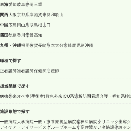
東海
愛知
岐阜
静岡
三重
関西
大阪
京都
兵庫
滋賀
奈良
和歌山
中国
広島
岡山
鳥取
島根
山口
四国
徳島
香川
愛媛
高知
九州・沖縄
福岡
佐賀
長崎
熊本
大分
宮崎
鹿児島
沖縄
職種で探す
正看護師
准看護師
保健師
助産師
担当業務で探す
病棟
外来
オペ室(手術室)
救急外来
ICU系
透析
訪問看護
介護・福祉系
検
施設形態で探す
一般病院
大学病院
一般＋療養
療養型病院
精神科病院
クリニック
美容
デイケア・デイサービス
グループホーム
サ高住
障がい者施設
健診セ