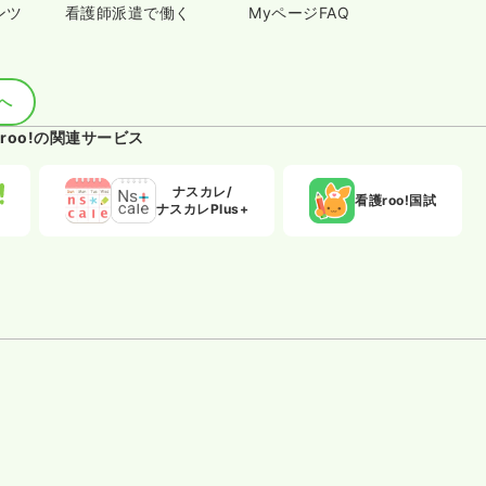
ンツ
看護師派遣で働く
MyページFAQ
へ
roo!の関連サービス
ナスカレ/
看護roo!国試
ナスカレPlus+