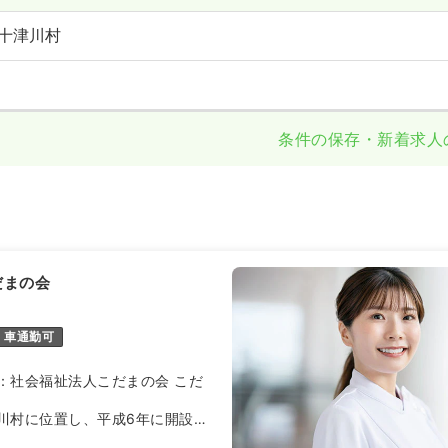
十津川村
条件の保存・新着求人
だまの会
車通勤可
：社会福祉法人こだまの会 こだ
川村に位置し、平成6年に開設さ
設です。生活介護やショートステ