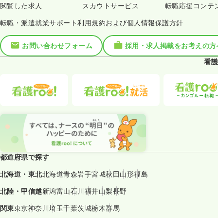
閲覧した求人
スカウトサービス
転職応援コンテ
転職・派遣就業サポート利用規約および個人情報保護方針
お問い合わせフォーム
採用・求人掲載をお考えの方
看護
都道府県で探す
北海道・東北
北海道
青森
岩手
宮城
秋田
山形
福島
北陸・甲信越
新潟
富山
石川
福井
山梨
長野
関東
東京
神奈川
埼玉
千葉
茨城
栃木
群馬