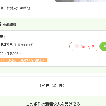
、「リラックス＆アットホーム」
ったりとした環境の中で利用者様
津川村池穴160番地
を尊重した支援を行っています。
トや創作活動なども積極的に取り
の人々と一体となったぬくもりの
系
目指しています。
准看護師
勤）
9.2
万円
/月
賞与4.6ヶ月
気になる
:30
（休憩60分）
ンコールあり
月給39万円以上可
1
1~1件（全
件）
この条件の新着求人を受け取る