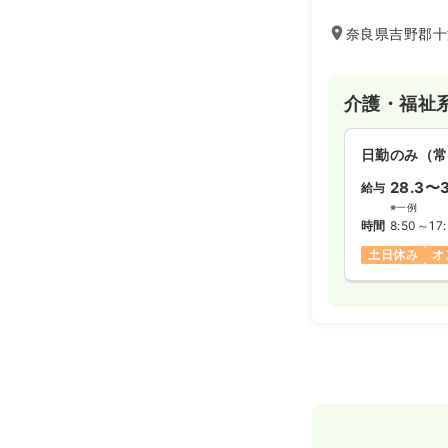
イも併設しており
をモットーに、ゆ
奈良県吉野郡十
一人ひとりの個性
季節ごとのイベン
入れており、地域
介護・福祉
ある施設づくりを
日勤のみ（常
28.3〜3
給与
※一例
時間
8:50～17
土日休み
オ