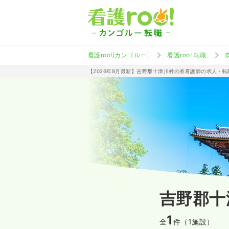
看護roo![カンゴルー]
看護roo! 転職
【2026年8月最新】吉野郡十津川村の准看護師の求人・転
吉野郡十
1
全
件（1施設）