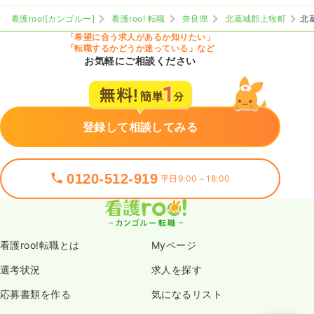
看護roo![カンゴルー]
看護roo! 転職
奈良県
北葛城郡上牧町
北
「希望に合う求人があるか知りたい」
「転職するかどうか迷っている」など
お気軽にご相談ください
登録して相談してみる
0120-512-919
平日9:00～18:00
看護roo!転職とは
Myページ
選考状況
求人を探す
応募書類を作る
気になるリスト