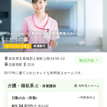
時間
9:00～18:00
（休憩60分）
オンコールあり
担当業務未経験可
月給40万円以上可
気になる
詳細を見る
ヘルシージャパン株式会社住宅型有料老人ホーム
ぶどうの森
エージェント求人
車通勤可
奈良県北葛城郡上牧町上牧3439-22
施設詳細
志都美駅
22分
2017年に建てられたキレイな有料老人ホームです。
介護・福祉系
有料老人ホーム
正・准看護師
一時募集休止
日勤のみ（常勤）
24.0
給与
万円
/月
賞与2回