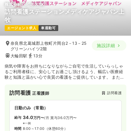
株式会社ハピネスTK
訪問看護ステーションメディケアジャパン上
牧
エージェント求人
車通勤可
奈良県北葛城郡上牧町片岡台2－13－25
施設詳細
グリーンハイツ2階
大輪田駅
13分
病気や障害をお持ちになりながらご自宅で生活していらっしゃ
るご利用者様に、安心してお過ごし頂けるよう、幅広い医療経
験と知識と温かい心で良質の看護をご提供しています。 また、
日々、ご利用者様の看護を担っていらっしゃるご家族やパート
ナーの皆様にも、安らぎと心の平穏を感じて頂けるよう、みな
訪問看護
訪問看護
正看護師
さんそれぞれの状況や環境に配慮した関わりを心がけていま
す。訪問看護で看護師がお邪魔する時間を楽しみにお待ちいた
だけるように、メディケアジャパンは、心温まる訪問看護で、
日勤のみ（常勤）
地域の皆様の暮らしを支えます。
34.0
給与
万円〜
/月
賞与36.0万円〜
※一例
時間
8:00～17:00
（休憩60分）