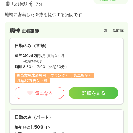
志都美駅
17分
地域に密着した医療を提供する病院です
病棟
一般病院
正看護師
日勤のみ（常勤）
24.6
給与
万円
/月
賞与3ヶ月
※経験3年の例
時間
8:30～17:00
（休憩50分）
担当業務未経験可
ブランク可
第二新卒可
月給27万円以上可
気になる
詳細を見る
日勤のみ（パート）
1,500
給与
時給
円〜