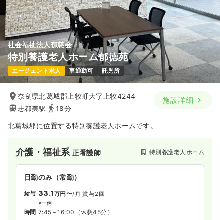
社会福祉法人郁慈会
特別養護老人ホーム郁徳苑
エージェント求人
車通勤可
託児所
奈良県北葛城郡上牧町大字上牧4244
施設詳細
志都美駅
18分
北葛城郡に位置する特別養護老人ホームです。
介護・福祉系
特別養護老人ホーム
正看護師
日勤のみ（常勤）
33.1
給与
万円〜
/月
賞与2回
※一例
時間
7:45～16:00
（休憩45分）