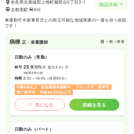
奈良県北葛城郡上牧町服部台5丁目2-1
施設詳細
志都美駅
6分
車通勤可☆家事育児との両立可能な地域医療の一翼を担う病院
です！
病棟
一般＋療養
正・准看護師
日勤のみ（常勤）
23.9
給与
万円
/月
賞与3.4ヶ月
※経験4年の例
時間
8:30～16:45
（休憩60分）
4週8休以上
担当業務未経験可
ブランク可
新卒可
第二新卒可
月給34万円以上可
気になる
詳細を見る
日勤のみ（パート）