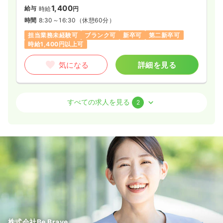
1,400
給与
時給
円
時間
8:30～16:30
（休憩60分）
担当業務未経験可
ブランク可
新卒可
第二新卒可
時給1,400円以上可
気になる
詳細を見る
外来
一般＋療養
正看護師
すべての求人を見る
2
日勤のみ（常勤）
22.1
給与
万円
/月
賞与3.4ヶ月
※経験3年の例
時間
8:30～16:45
（休憩60分）
4週8休以上
月給25万円以上可
気になる
詳細を見る
株式会社Be Brave