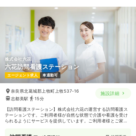
株式会社六花
六花訪問看護ステーション
エージェント求人
車通勤可
奈良県北葛城郡上牧町上牧537-16
施設詳細
志都美駅
15分
【訪問看護ステーション】株式会社六花の運営する訪問看護ス
テーションです。ご利用者様が自然な状態で介護や看護を受け
られるようにサービスを提供しています。ご利用者様とご家族
様の意志を尊重し、後悔がないよう、一人ひとりに寄り添った
看護を心がけています。