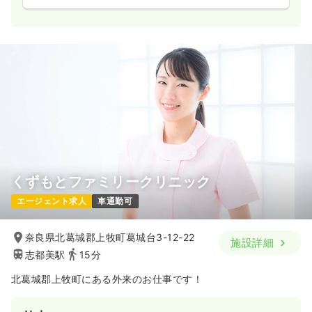
くずもとファミリークリニック
エージェント求人
車通勤可
奈良県北葛城郡上牧町葛城台3-12-22
施設詳細
志都美駅
15分
北葛城郡上牧町にある外来のお仕事です！