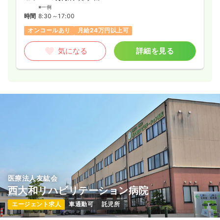
※一例
時間
8:30～17:00
オンコールあり
月給24万円以上可
気になる
詳細を見る
医療法人友紘会
西大和リハビリテーション病院
エージェント求人
車通勤可
託児所