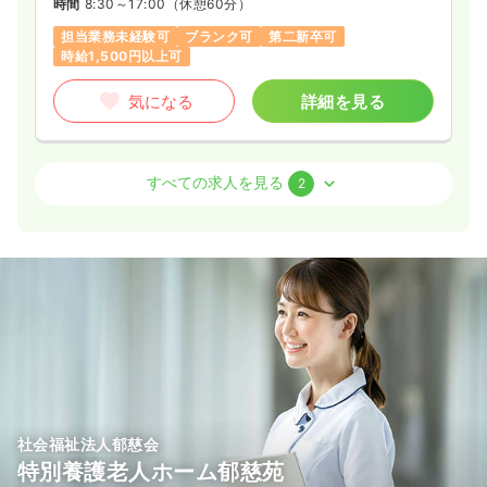
時間
8:30～17:00
（休憩60分）
担当業務未経験可
ブランク可
第二新卒可
時給1,500円以上可
気になる
詳細を見る
外来
一般病院
正看護師
すべての求人を見る
2
一時募集休止
日勤のみ（常勤）
24.6
給与
万円〜
/月
賞与3ヶ月
※経験3年の例
時間
8:30～17:00
4週8休以上
ブランク可
第二新卒可
月給24万円以上可
気になる
詳細を見る
社会福祉法人郁慈会
特別養護老人ホーム郁慈苑