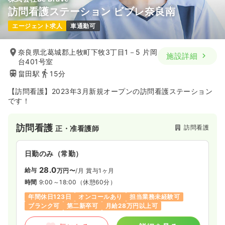
透析
一般＋療養
正看護師
訪問看護ステーション ビブレ奈良南
エージェント求人
車通勤可
一時募集休止
日勤のみ（常勤）
22.9
給与
万円
/月
賞与3.4ヶ月
奈良県北葛城郡上牧町下牧3丁目1－5 片岡
施設詳細
※経験4年の例
台401号室
時間
7:30～15:45
畠田駅
15分
日曜休み
4週8休以上
担当業務未経験可
月給25万円以上可
【訪問看護】2023年3月新規オープンの訪問看護ステーション
です！
気になる
詳細を見る
訪問看護
訪問看護
正・准看護師
日勤のみ（常勤）
28.0
給与
万円〜
/月
賞与1ヶ月
時間
9:00～18:00
（休憩60分）
年間休日123日
オンコールあり
担当業務未経験可
ブランク可
第二新卒可
月給28万円以上可