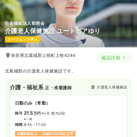
社会福祉法人郁慈会
介護老人保健施設 ユートピアゆり
エージェント求人
奈良県北葛城郡上牧町上牧4244
施設詳細
北葛城郡の介護老人保健施設です。
介護・福祉系
介護老人保健施設
正・准看護師
日勤のみ（常勤）
21.5
給与
万円〜
/月
賞与2回
※一例
時間
8:45～17:00
4週8休以上
月給21万円以上可