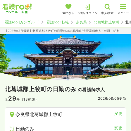
気になる
登録/ログイン
求人検索
メニュー
看護roo![カンゴルー]
看護roo! 転職
奈良県
北葛城郡上牧町
北
【2026年8月最新】北葛城郡上牧町の日勤のみの看護師/准看護師求人・転職・給料
北葛城郡上牧町の日勤のみ
の看護師求人
29
2026/08/05
更新
全
件（13施設）
変更
奈良県北葛城郡上牧町
変更
日勤のみ