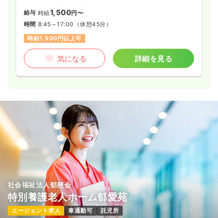
1,500
給与
時給
円〜
時間
8:45～17:00
（休憩45分）
時給1,500円以上可
気になる
詳細を見る
社会福祉法人郁慈会
特別養護老人ホーム郁愛苑
エージェント求人
車通勤可
託児所