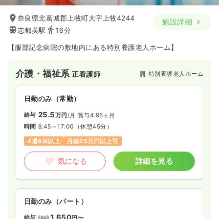
奈良県北葛城郡上牧町大字上牧4244
施設詳細
志都美駅
16分
【服部記念病院の敷地内にある特別養護老人ホーム】
介護・福祉系
特別養護老人ホーム
正看護師
日勤のみ（常勤）
25.5
給与
万円
/月
賞与4.95ヶ月
時間
8:45～17:00
（休憩45分）
4週8休以上
月給25万円以上可
気になる
詳細を見る
日勤のみ（パート）
1,650
給与
時給
円〜