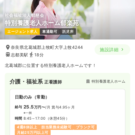
社会福祉法人郁慈会
特別養護老人ホーム郁楽苑
エージェント求人
車通勤可
託児所
奈良県北葛城郡上牧町大字上牧4244
施設詳細
志都美駅
18分
北葛城郡に位置する特別養護老人ホームです！
介護・福祉系
特別養護老人ホーム
正看護師
日勤のみ（常勤）
25.5
給与
万円〜
/月
賞与4.95ヶ月
※一例
時間
8:45～17:00
（休憩45分）
4週8休以上
担当業務未経験可
ブランク可
月給25万円以上可