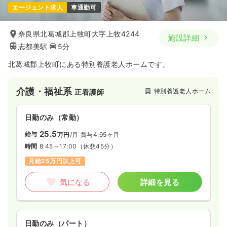
一時募集休止
日勤のみ（パート）
エージェント求人
車通勤可
1,400〜1,500
給与
時給
円
時間
8:30～17:00
（休憩50分）
奈良県北葛城郡上牧町大字上牧4244
施設詳細
志都美駅
5分
ブランク可
第二新卒可
時給1,500円以上可
北葛城郡上牧町にある特別養護老人ホームです。
気になる
詳細を見る
介護・福祉系
特別養護老人ホーム
正看護師
日勤のみ（常勤）
25.5
給与
万円
/月
賞与4.95ヶ月
時間
8:45～17:00
（休憩45分）
月給25万円以上可
気になる
詳細を見る
日勤のみ（パート）