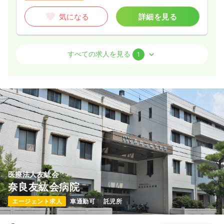
気になる
詳細を見る
介護・福祉系
介護老人保健施設
正看護師
すべての求人を見る
1
一時募集休止
日勤のみ（常勤）
25.5
給与
万円〜
/月
賞与4.95ヶ月
※一例
時間
8:45～17:00
（休憩45分）
月給25万円以上可
気になる
詳細を見る
医療法人友紘会
奈良友紘会病院
エージェント求人
車通勤可
託児所