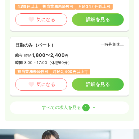
4週8休以上
担当業務未経験可
月給34万円以上可
気になる
詳細を見る
一時募集休止
日勤のみ（パート）
1,800〜2,400
給与
時給
円
時間
8:00～17:00
（休憩60分）
担当業務未経験可
時給2,400円以上可
気になる
詳細を見る
訪問看護
訪問看護
正看護師 / 管理職
すべての求人を見る
1
日勤のみ（常勤）
45.5
給与
万円〜
/月
賞与2ヶ月
※経験4年の例