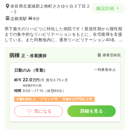
奈良県北葛城郡上牧町ささゆり台３丁目２
施設詳細
−２
志都美駅
8分
県下最大のリハビリに特化した病院です！亜急性期から慢性期
までの集中的なリハビリテーションをもとに、在宅復帰を支援
している。また同敷地内に、通所リハビリテーション40名、有
料老人ホーム72床と医療介護とも充実したサービスを提供して
います。
病棟
療養型病院
正・准看護師
一時募集休止
日勤のみ（常勤）
22.0
給与
万円
/月
賞与3.75ヶ月
※経験6年の例
時間
9:00～17:15
（休憩60分）
4週8休以上
ブランク可
月給22万円以上可
気になる
詳細を見る