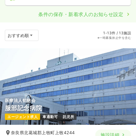
条件の保存・新着求人のお知らせ設定
1-13件 / 13施設
※一時募集休止中を含む
医療法人郁慈会
服部記念病院
エージェント求人
車通勤可
託児所
奈良県北葛城郡上牧町上牧4244
施設詳細