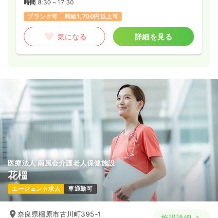
時間
8:30～17:30
ブランク可
時給1,700円以上可
気になる
詳細を見る
医療法人 南風会介護老人保健施設
花橿
エージェント求人
車通勤可
奈良県橿原市古川町395-1
施設詳細