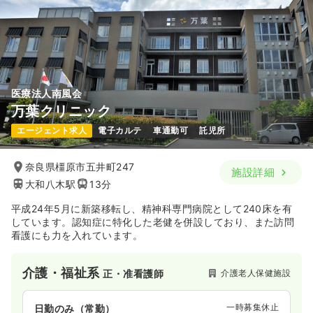
医療法人南風会
万葉クリニック
エージェント求人
電子カルテ
車通勤可
託児所
奈良県橿原市五井町247
施設詳細
大和八木駅
13分
平成24年5月に新築移転し、精神科専門病院として240床を有
しています。認知症に特化した老健を併設しており、また訪問
看護にも力を入れています。
介護・福祉系
介護老人保健施設
正・准看護師
一時募集休止
日勤のみ（常勤）