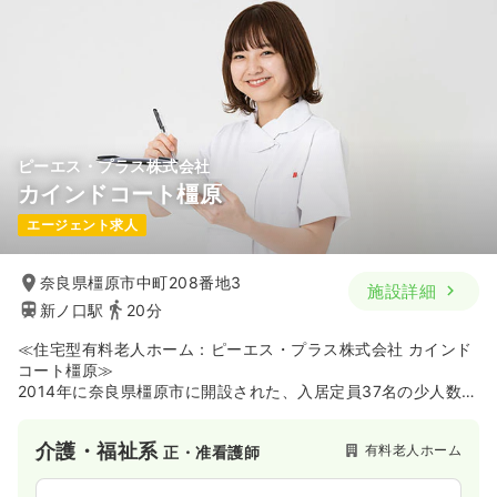
ピーエス・プラス株式会社
カインドコート橿原
エージェント求人
奈良県橿原市中町208番地3
施設詳細
新ノ口駅
20分
≪住宅型有料老人ホーム：ピーエス・プラス株式会社 カインド
コート橿原≫
2014年に奈良県橿原市に開設された、入居定員37名の少人数で
アットホームな住宅型有料老人ホームです。24時間体制の介護
に加え、日中は看護師も配置されており、バルーンや在宅酸
介護・福祉系
有料老人ホーム
正・准看護師
素、ターミナルケアといった医療的ケアが必要な方への対応も
行っています。近隣医療機関との往診連携体制が整っているた
め、働くスタッフにとっても安心感のある環境です。全室バリ