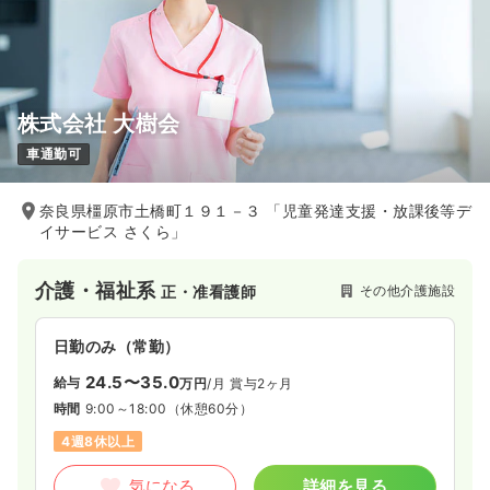
株式会社 大樹会
車通勤可
奈良県橿原市土橋町１９１－３ 「児童発達支援・放課後等デ
イサービス さくら」
介護・福祉系
その他介護施設
正・准看護師
日勤のみ（常勤）
24.5〜35.0
給与
万円
/月
賞与2ヶ月
時間
9:00～18:00
（休憩60分）
4週8休以上
気になる
詳細を見る