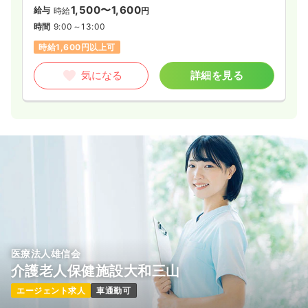
1,500〜1,600
給与
時給
円
時間
9:00～13:00
時給1,600円以上可
気になる
詳細を見る
医療法人雄信会
介護老人保健施設大和三山
エージェント求人
車通勤可