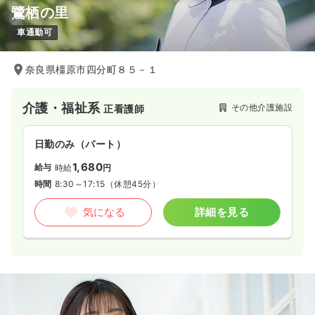
鷺栖の里
車通勤可
奈良県橿原市四分町８５－１
介護・福祉系
その他介護施設
正看護師
日勤のみ（パート）
1,680
給与
時給
円
時間
8:30～17:15
（休憩45分）
気になる
詳細を見る