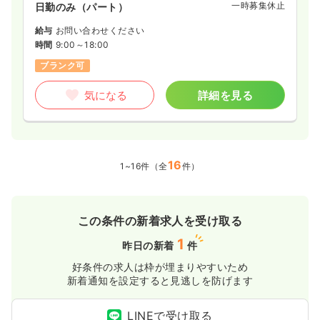
一時募集休止
日勤のみ（パート）
アフリーの個室や施設内厨房による手作りの食事提供など、入
居者様が自分らしく過ごせる生活支援を大切にしており、季節
給与
お問い合わせください
の行事を通じて地域に根ざした温かいサービスを提供していま
時間
9:00～18:00
す。
ブランク可
気になる
詳細を見る
16
1~16件（全
件）
この条件の新着求人を受け取る
1
昨日の新着
件
好条件の求人は枠が埋まりやすいため
新着通知を設定すると見逃しを防げます
LINEで受け取る