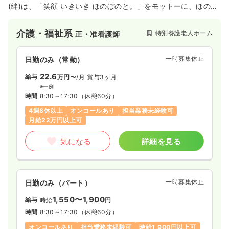
(絆)は、「笑顔 いきいき ほのぼのと。」をモットーに、ほのぼ
のと過ごせる生活空間を創造することを目指す施設です。特別
養護老人ホームを中心に、デイサービスも提供しており、利用
介護・福祉系
特別養護老人ホーム
正・准看護師
者様が心地よく、自分らしく毎日を過ごせるような温かいケア
を大切にしています。
一時募集休止
日勤のみ（常勤）
22.6
給与
万円〜
/月
賞与3ヶ月
※一例
時間
8:30～17:30
（休憩60分）
4週8休以上
オンコールあり
担当業務未経験可
月給22万円以上可
気になる
詳細を見る
一時募集休止
日勤のみ（パート）
1,550〜1,900
給与
時給
円
時間
8:30～17:30
（休憩60分）
オンコールあり
担当業務未経験可
時給1,900円以上可