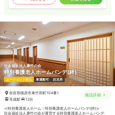
社会福祉法人康竹の会
特別養護老人ホームバンデ(絆)
エージェント求人
車通勤可
託児所
奈良県橿原市東竹田町104番1
施設詳細
耳成駅
12分
≪特別養護老人ホーム：特別養護老人ホームバンデ(絆)≫
社会福祉法人康竹の会が運営する特別養護老人ホームバンデ