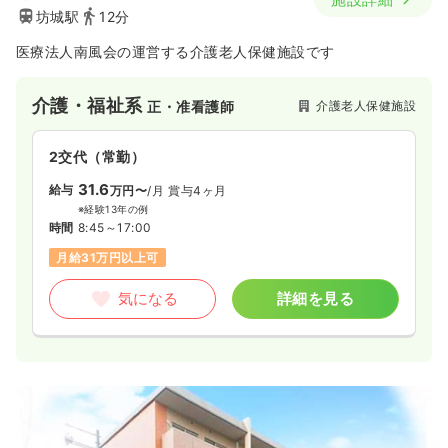
坊城駅
12分
医療法人南風会の運営する介護老人保健施設です
介護・福祉系
介護老人保健施設
正・准看護師
2交代（常勤）
31.6
給与
万円〜
/月
賞与4ヶ月
※経験13年の例
時間
8:45～17:00
月給31万円以上可
気になる
詳細を見る