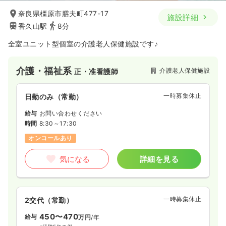
奈良県橿原市膳夫町477-17
施設詳細
香久山駅
8分
全室ユニット型個室の介護老人保健施設です♪
介護・福祉系
介護老人保健施設
正・准看護師
一時募集休止
日勤のみ（常勤）
給与
お問い合わせください
時間
8:30～17:30
オンコールあり
気になる
詳細を見る
一時募集休止
2交代（常勤）
450〜470
給与
万円
/年