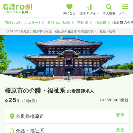
気になる
登録/ログイン
求人検索
メニュー
看護roo![カンゴルー]
看護roo! 転職
奈良県
橿原市
橿原市の介
【2026年8月最新】橿原市の介護・福祉系の看護師/准看護師求人・転職・給料
橿原市の介護・福祉系
の看護師求人
25
2026/08/06
更新
全
件（16施設）
変更
奈良県橿原市
変更
介護・福祉系