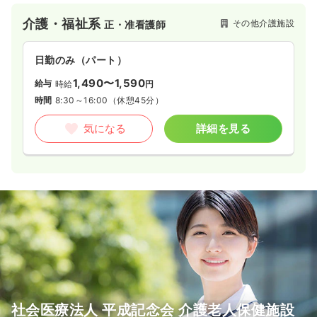
介護・福祉系
その他介護施設
正・准看護師
日勤のみ（パート）
1,490〜1,590
給与
時給
円
時間
8:30～16:00
（休憩45分）
気になる
詳細を見る
社会医療法人 平成記念会 介護老人保健施設