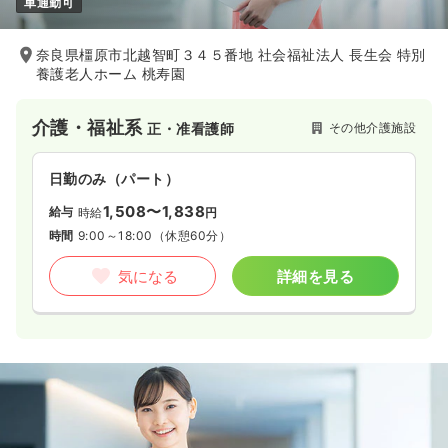
車通勤可
奈良県橿原市北越智町３４５番地 社会福祉法人 長生会 特別
養護老人ホーム 桃寿園
介護・福祉系
その他介護施設
正・准看護師
日勤のみ（パート）
1,508〜1,838
給与
時給
円
時間
9:00～18:00
（休憩60分）
気になる
詳細を見る