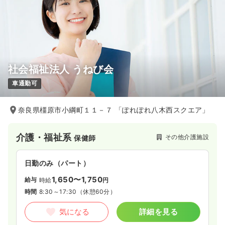
社会福祉法人 うねび会
車通勤可
奈良県橿原市小綱町１１－７ 「ぽれぽれ八木西スクエア」
介護・福祉系
その他介護施設
保健師
日勤のみ（パート）
1,650〜1,750
給与
時給
円
時間
8:30～17:30
（休憩60分）
気になる
詳細を見る