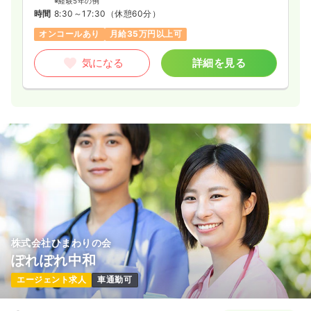
※経験5年の例
時間
8:30～17:30
（休憩60分）
オンコールあり
月給35万円以上可
気になる
詳細を見る
株式会社ひまわりの会
ぽれぽれ中和
エージェント求人
車通勤可