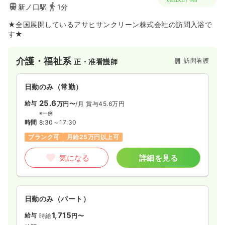
新ノ口駅
1分
★全国展開しているアサヒサンクリーン株式会社の訪問入浴で
す★
介護・福祉系
訪問看護
正・准看護師
日勤のみ（常勤）
25.6
給与
万円〜
/月
賞与45.6万円
※一例
時間
8:30～17:30
ブランク可
月給25万円以上可
気になる
詳細を見る
日勤のみ（パート）
1,715
給与
時給
円〜