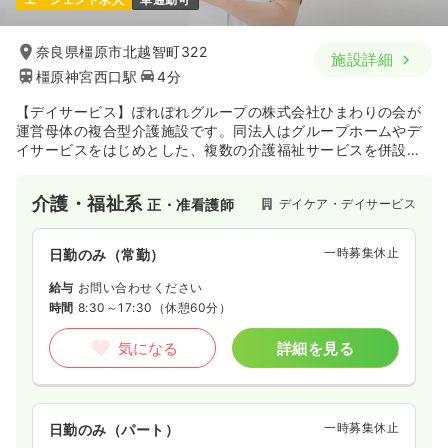
奈良県橿原市北越智町322
施設詳細
橿原神宮西口駅
4分
【デイサービス】ぽれぽれグループの株式会社ひまわりの会が
運営母体の複合型介護施設です。同法人はグループホームやデ
イサービスをはじめとした、複数の介護福祉サービスを併設し
ています。“ぽれぽれ”とはスワヒリ語で「ゆっくり、ゆった
り」という意味であり、利用者様本位の良質なサービスを提供
介護・福祉系
デイケア・デイサービス
正・准看護師
しています。
一時募集休止
日勤のみ（常勤）
給与
お問い合わせください
時間
8:30～17:30
（休憩60分）
気になる
詳細を見る
一時募集休止
日勤のみ（パート）