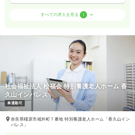
介護・福祉系
その他介護施設
正看護師
すべての求人を見る
1
日勤のみ（パート）
1,650〜1,750
給与
時給
円
時間
8:30～17:30
（休憩60分）
気になる
詳細を見る
社会福祉法人 松福会 特別養護老人ホーム 香
久山インパレス
車通勤可
奈良県橿原市戒外町７番地 特別養護老人ホーム「香久山イン
パレス」