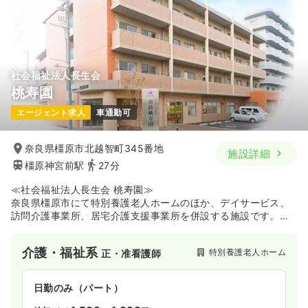
社会福祉法人長生会
桃寿園
エージェント求人
車通勤可
奈良県橿原市北越智町345番地
施設詳細
橿原神宮前駅
27分
≪社会福祉法人長生会 桃寿園≫
奈良県橿原市にて特別養護老人ホームのほか、デイサービス、
訪問介護事業所、居宅介護支援事業所を併設する施設です。利
用者の人権尊重や日常生活の充実、家庭的な環境での専門性の
あるサービス提供を方針に掲げ、地域や家族、医療・福祉サー
介護・福祉系
特別養護老人ホーム
正・准看護師
ビスを提供する者との密接な連携に努めています。ご自宅のよ
うな落ち着いた環境での共同生活や、家事を生活リハビリとし
て取り入れた日常支援を行っており、他職種と連携しながら利
日勤のみ（パート）
用者の立場に立った専門的なケアを実践したい人にオススメの
施設です。