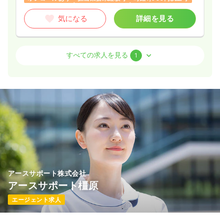
気になる
詳細を見る
介護・福祉系
デイケア・デイサービス
正・准看護師
すべての求人を見る
1
一時募集休止
日勤のみ（パート）
1,604
給与
時給
円〜
時間
8:30～17:30
日曜休み
時給1,600円以上可
気になる
詳細を見る
アースサポート株式会社
アースサポート橿原
エージェント求人