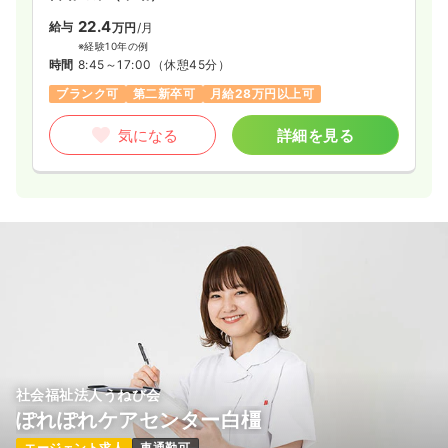
22.4
給与
万円
/月
※経験10年の例
時間
8:45～17:00
（休憩45分）
ブランク可
第二新卒可
月給28万円以上可
気になる
詳細を見る
社会福祉法人うねび会
ぽれぽれケアセンター白橿
エージェント求人
車通勤可