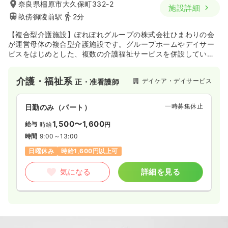
奈良県橿原市大久保町332-2
施設詳細
畝傍御陵前駅
2分
【複合型介護施設】ぽれぽれグループの株式会社ひまわりの会
が運営母体の複合型介護施設です。グループホームやデイサー
ビスをはじめとした、複数の介護福祉サービスを併設していま
す。“ぽれぽれ”とはスワヒリ語で「ゆっくり、ゆったり」とい
う意味であり、利用者様本位の良質なサービスを提供していま
介護・福祉系
デイケア・デイサービス
正・准看護師
す。
一時募集休止
日勤のみ（パート）
1,500〜1,600
給与
時給
円
時間
9:00～13:00
日曜休み
時給1,600円以上可
気になる
詳細を見る