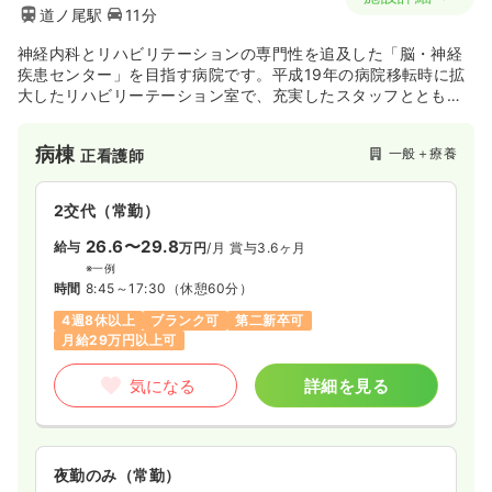
道ノ尾駅
11分
神経内科とリハビリテーションの専門性を追及した「脳・神経
疾患センター」を目指す病院です。平成19年の病院移転時に拡
大したリハビリーテーション室で、充実したスタッフとともに
勤務することが出来ます！
病棟
一般＋療養
正看護師
2交代（常勤）
26.6〜29.8
給与
万円
/月
賞与3.6ヶ月
※一例
時間
8:45～17:30
（休憩60分）
4週8休以上
ブランク可
第二新卒可
月給29万円以上可
気になる
詳細を見る
夜勤のみ（常勤）