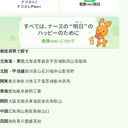
ナスカレ/
看護roo!国試
ナスカレPlus+
都道府県で探す
北海道・東北
北海道
青森
岩手
宮城
秋田
山形
福島
北陸・甲信越
新潟
富山
石川
福井
山梨
長野
関東
東京
神奈川
埼玉
千葉
茨城
栃木
群馬
東海
愛知
岐阜
静岡
三重
関西
大阪
京都
兵庫
滋賀
奈良
和歌山
中国
広島
岡山
鳥取
島根
山口
四国
徳島
香川
愛媛
高知