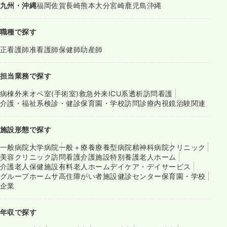
九州・沖縄
福岡
佐賀
長崎
熊本
大分
宮崎
鹿児島
沖縄
職種で探す
正看護師
准看護師
保健師
助産師
担当業務で探す
病棟
外来
オペ室(手術室)
救急外来
ICU系
透析
訪問看護
介護・福祉系
検診・健診
保育園・学校
訪問診療
内視鏡
治験関連
施設形態で探す
一般病院
大学病院
一般＋療養
療養型病院
精神科病院
クリニック
美容クリニック
訪問看護
介護施設
特別養護老人ホーム
介護老人保健施設
有料老人ホーム
デイケア・デイサービス
グループホーム
サ高住
障がい者施設
健診センター
保育園・学校
企業
年収で探す