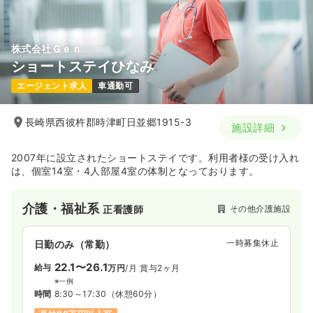
株式会社Ｇｅｎ
ショートステイひなみ
エージェント求人
車通勤可
長崎県西彼杵郡時津町日並郷1915-3
施設詳細
2007年に設立されたショートステイです。利用者様の受け入れ
は、個室14室・4人部屋4室の体制となっております。
介護・福祉系
その他介護施設
正看護師
一時募集休止
日勤のみ（常勤）
22.1〜26.1
給与
万円
/月
賞与2ヶ月
※一例
時間
8:30～17:30
（休憩60分）