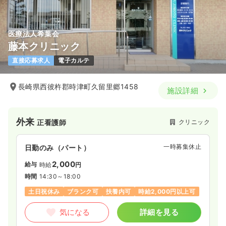
医療法人希葉会
藤本クリニック
直接応募求人
電子カルテ
長崎県西彼杵郡時津町久留里郷1458
施設詳細
外来
クリニック
正看護師
一時募集休止
日勤のみ（パート）
2,000
給与
時給
円
時間
14:30～18:00
土日祝休み
ブランク可
扶養内可
時給2,000円以上可
気になる
詳細を見る