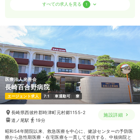
外来
一般＋療養
正看護師
すべての求人を見る
1
一時募集休止
日勤のみ（常勤）
19.7
給与
万円〜
/月
賞与2回
※経験3年の例
時間
8:45～17:30
4週8休以上
ブランク可
第二新卒可
月給19万円以上可
気になる
詳細を見る
医療法人光善会
長崎百合野病院
エージェント求人
7:1
車通勤可
寮
長崎県西彼杵郡時津町元村郷1155-2
施設詳細
道ノ尾駅
19分
昭和54年開院以来、救急医療を中心に、健診センターの予防医
療から急性期医療・在宅医療を一貫して提供する、中核病院と