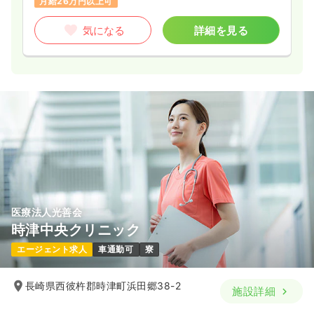
月給26万円以上可
気になる
詳細を見る
医療法人光善会
時津中央クリニック
エージェント求人
車通勤可
寮
長崎県西彼杵郡時津町浜田郷38-2
施設詳細