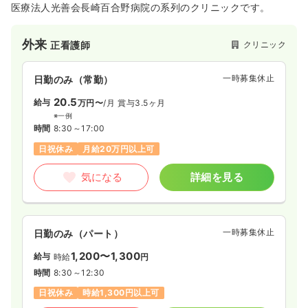
医療法人光善会長崎百合野病院の系列のクリニックです。
外来
クリニック
正看護師
一時募集休止
日勤のみ（常勤）
20.5
給与
万円〜
/月
賞与3.5ヶ月
※一例
時間
8:30～17:00
日祝休み
月給20万円以上可
気になる
詳細を見る
一時募集休止
日勤のみ（パート）
1,200〜1,300
給与
時給
円
時間
8:30～12:30
日祝休み
時給1,300円以上可