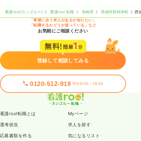
看護roo![カンゴルー]
看護roo! 転職
長崎県
西彼杵郡時津町
西
「希望に合う求人があるか知りたい」
「転職するかどうか迷っている」など
お気軽にご相談ください
登録して相談してみる
0120-512-919
平日9:00～18:00
看護roo!転職とは
Myページ
選考状況
求人を探す
応募書類を作る
気になるリスト