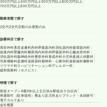
300万円以上
400万円以上
500万円以上
600万円以上
700万円以上
800万円以上
勤務形態で探す
2交代
3交代
日勤のみ
夜勤のみ
診療科目で探す
美容外科
美容皮膚科
内科
呼吸器内科
消化器内科
循環器内科
血液内科
腎臓内科
糖尿病内科
外科
呼吸器外科
心臓血管外科
消化器外科
脳神経外科
整形外科
形成外科
小児科
産婦人科
眼科
耳鼻咽喉科
皮膚科
泌尿器科
精神科・心療内科
放射線科
麻酔科
リウマチ科
リハビリテーション科
アレルギー科
緩和医療科（ホスピス）
特徴で探す
新規オープン
4週8休以上
土日休み
駅徒歩５分以内
車通勤可（駐車場有）
寮あり
託児所あり
ブランク・未経験可
電子カルテあり
会社概要