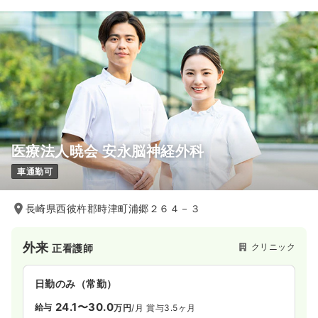
医療法人暁会 安永脳神経外科
車通勤可
長崎県西彼杵郡時津町浦郷２６４－３
外来
クリニック
正看護師
日勤のみ（常勤）
24.1〜30.0
給与
万円
/月
賞与3.5ヶ月