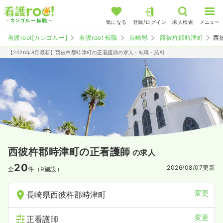
気になる
登録/ログイン
求人検索
メニュー
看護roo![カンゴルー]
看護roo! 転職
長崎県
西彼杵郡時津町
西
【2026年8月最新】西彼杵郡時津町の正看護師の求人・転職・給料
西彼杵郡時津町の正看護師
の求人
20
2026/08/07
更新
全
件（9施設）
変更
長崎県西彼杵郡時津町
変更
正看護師