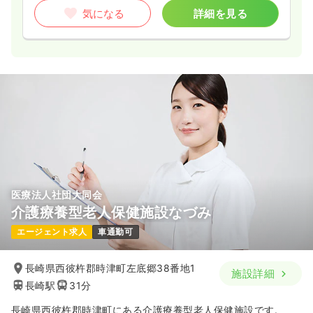
気になる
詳細を見る
医療法人社団大同会
介護療養型老人保健施設なづみ
エージェント求人
車通勤可
長崎県西彼杵郡時津町左底郷38番地1
施設詳細
長崎駅
31分
長崎県西彼杵郡時津町にある介護療養型老人保健施設です。