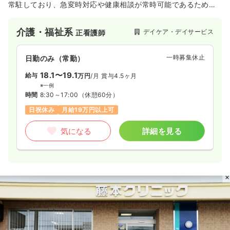
常駐しており、急変時対応や健康相談が常時可能であるため、
安心してサービスを提供できます。 理学療法士による個別リハ
ビリや運動器機能向上訓練、介護入浴（特殊浴槽を含む）な
介護・福祉系
デイケア・デイサービス
正看護師
ど、リハビリテーションと日常生活支援を通じて、利用者様の
自立した生活を支援できる職場です。
一時募集休止
日勤のみ（常勤）
18.1〜19.1
給与
万円
/月
賞与4.5ヶ月
※一例
時間
8:30～17:00
（休憩60分）
日祝休み
月給19万円以上可
気になる
詳細を見る