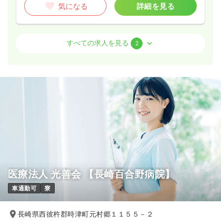
気になる
詳細を見る
外来
一般病院
正看護師
すべての求人を見る
2
一時募集休止
日勤のみ（常勤）
20.8〜22.9
給与
万円
/月
賞与4.5ヶ月
※一例
時間
8:30～17:30
（休憩60分）
日祝休み
月給22万円以上可
気になる
詳細を見る
医療法人 光善会 【長崎百合野病院】
一時募集休止
日勤のみ（パート）
車通勤可
寮
1,200
給与
時給
円
時間
8:30～13:00
長崎県西彼杵郡時津町元村郷１１５５－２
日祝休み
時給1,200円以上可