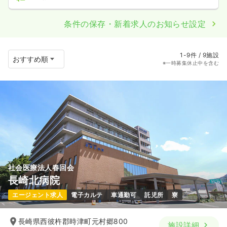
条件の保存・新着求人のお知らせ設定
1-9件 / 9施設
※一時募集休止中を含む
社会医療法人春回会
長崎北病院
エージェント求人
電子カルテ
車通勤可
託児所
寮
長崎県西彼杵郡時津町元村郷800
施設詳細