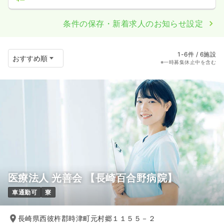
条件の保存・新着求人のお知らせ設定
1-6件 / 6施設
※一時募集休止中を含む
医療法人 光善会 【長崎百合野病院】
車通勤可
寮
長崎県西彼杵郡時津町元村郷１１５５－２