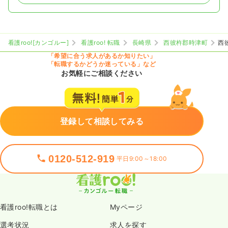
看護roo![カンゴルー]
看護roo! 転職
長崎県
西彼杵郡時津町
西
「希望に合う求人があるか知りたい」
「転職するかどうか迷っている」など
お気軽にご相談ください
登録して相談してみる
0120-512-919
平日9:00～18:00
看護roo!転職とは
Myページ
選考状況
求人を探す