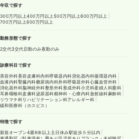
年収で探す
300万円以上
400万円以上
500万円以上
600万円以上
700万円以上
800万円以上
勤務形態で探す
2交代
3交代
日勤のみ
夜勤のみ
診療科目で探す
美容外科
美容皮膚科
内科
呼吸器内科
消化器内科
循環器内科
血液内科
腎臓内科
糖尿病内科
外科
呼吸器外科
心臓血管外科
消化器外科
脳神経外科
整形外科
形成外科
小児科
産婦人科
眼科
耳鼻咽喉科
皮膚科
泌尿器科
精神科・心療内科
放射線科
麻酔科
リウマチ科
リハビリテーション科
アレルギー科
緩和医療科（ホスピス）
特徴で探す
新規オープン
4週8休以上
土日休み
駅徒歩５分以内
車通勤可（駐車場有）
寮あり
託児所あり
ブランク・未経験可