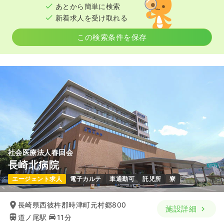
あとから簡単に検索
新着求人を受け取れる
この検索条件を保存
社会医療法人春回会
長崎北病院
エージェント求人
電子カルテ
車通勤可
託児所
寮
長崎県西彼杵郡時津町元村郷800
施設詳細
道ノ尾駅
11分