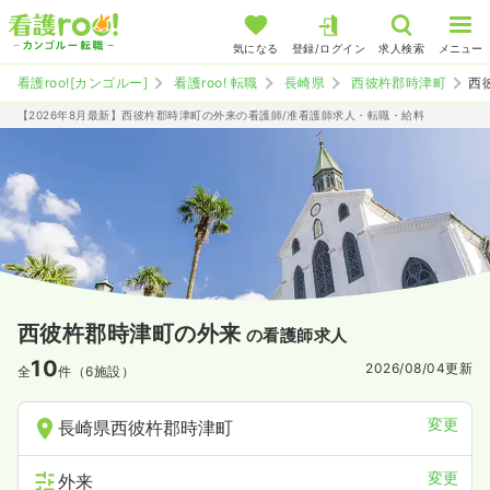
気になる
登録/ログイン
求人検索
メニュー
看護roo![カンゴルー]
看護roo! 転職
長崎県
西彼杵郡時津町
西
【2026年8月最新】西彼杵郡時津町の外来の看護師/准看護師求人・転職・給料
西彼杵郡時津町の外来
の看護師求人
10
2026/08/04
更新
全
件（6施設）
変更
長崎県西彼杵郡時津町
変更
外来