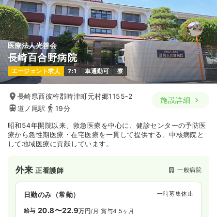
医療法人光善会
長崎百合野病院
エージェント求人
7:1
車通勤可
寮
長崎県西彼杵郡時津町元村郷1155-2
施設詳細
道ノ尾駅
19分
昭和54年開院以来、救急医療を中心に、健診センターの予防医
療から急性期医療・在宅医療を一貫して提供する、中核病院と
して地域医療に貢献しています。
外来
一般病院
正看護師
一時募集休止
日勤のみ（常勤）
20.8〜22.9
給与
万円
/月
賞与4.5ヶ月