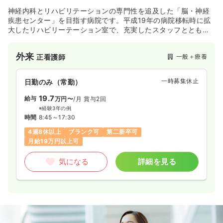
神経内科とリハビリテーションの専門性を追及した「脳・神経
疾患センター」を目指す病院です。平成19年の病院移転時に拡
大したリハビリーテーション室で、充実したスタッフとともに
勤務することが出来ます！
外来
一般＋療養
正看護師
一時募集休止
日勤のみ（常勤）
19.7
給与
万円〜
/月
賞与2回
※経験3年の例
時間
8:45～17:30
4週8休以上
ブランク可
第二新卒可
月給19万円以上可
気になる
詳細を見る