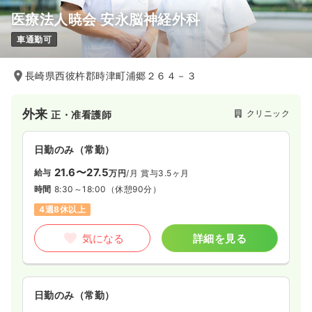
医療法人暁会 安永脳神経外科
車通勤可
長崎県西彼杵郡時津町浦郷２６４－３
外来
クリニック
正・准看護師
日勤のみ（常勤）
21.6〜27.5
給与
万円
/月
賞与3.5ヶ月
時間
8:30～18:00
（休憩90分）
4週8休以上
気になる
詳細を見る
日勤のみ（常勤）