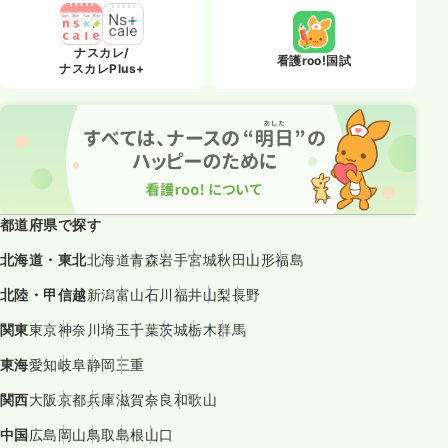
ナスカレ/
看護roo!国試
ナスカレPlus+
都道府県で探す
北海道・東北
北海道
青森
岩手
宮城
秋田
山形
福島
北陸・甲信越
新潟
富山
石川
福井
山梨
長野
関東
東京
神奈川
埼玉
千葉
茨城
栃木
群馬
東海
愛知
岐阜
静岡
三重
関西
大阪
京都
兵庫
滋賀
奈良
和歌山
中国
広島
岡山
鳥取
島根
山口