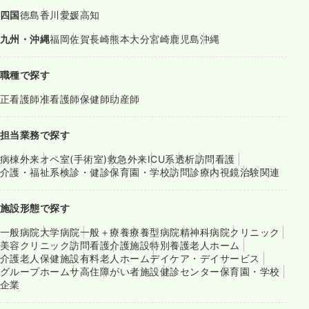
四国
徳島
香川
愛媛
高知
九州・沖縄
福岡
佐賀
長崎
熊本
大分
宮崎
鹿児島
沖縄
職種で探す
正看護師
准看護師
保健師
助産師
担当業務で探す
病棟
外来
オペ室(手術室)
救急外来
ICU系
透析
訪問看護
介護・福祉系
検診・健診
保育園・学校
訪問診療
内視鏡
治験関連
施設形態で探す
一般病院
大学病院
一般＋療養
療養型病院
精神科病院
クリニック
美容クリニック
訪問看護
介護施設
特別養護老人ホーム
介護老人保健施設
有料老人ホーム
デイケア・デイサービス
グループホーム
サ高住
障がい者施設
健診センター
保育園・学校
企業