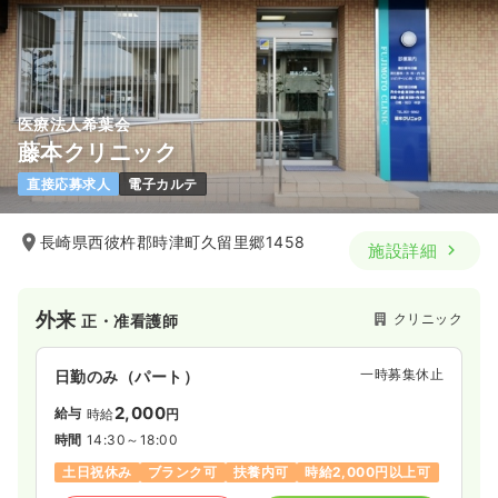
医療法人希葉会
藤本クリニック
直接応募求人
電子カルテ
長崎県西彼杵郡時津町久留里郷1458
施設詳細
外来
クリニック
正・准看護師
一時募集休止
日勤のみ（パート）
2,000
給与
時給
円
時間
14:30～18:00
土日祝休み
ブランク可
扶養内可
時給2,000円以上可