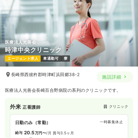
医療法人光善会
時津中央クリニック
エージェント求人
車通勤可
寮
長崎県西彼杵郡時津町浜田郷38-2
施設詳細
医療法人光善会長崎百合野病院の系列のクリニックです。
外来
クリニック
正看護師
一時募集休止
日勤のみ（常勤）
20.5
給与
万円〜
/月
賞与3.5ヶ月