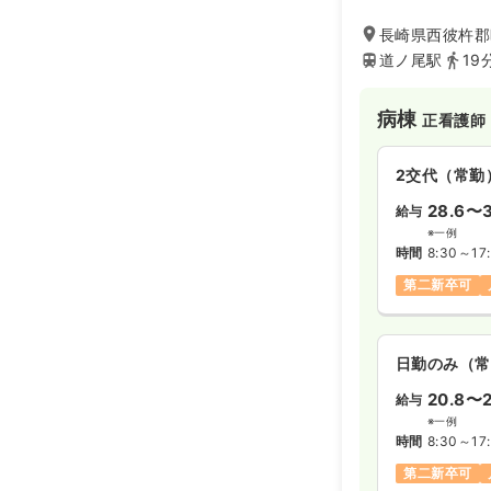
長崎県西彼杵郡時
道ノ尾駅
19
病棟
正看護師
2交代（常勤
28.6〜3
給与
※一例
時間
8:30～17
第二新卒可
日勤のみ（常
20.8〜2
給与
※一例
時間
8:30～17
第二新卒可