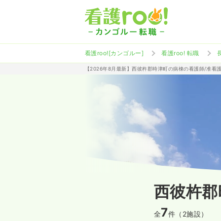
看護roo![カンゴルー]
看護roo! 転職
【2026年8月最新】西彼杵郡時津町の病棟の看護師/准看
西彼杵郡
7
全
件（2施設）