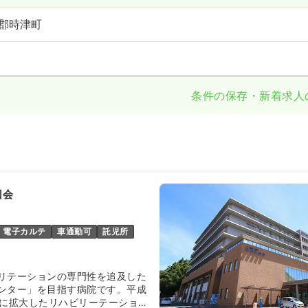
郡時津町
条件の保存・新着求人
回会
電子カルテ
車通勤可
託児所
リテーションの専門性を追及した
ンター」を目指す病院です。平成
時に拡大したリハビリーテーション