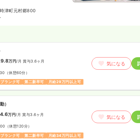
タッフとともに勤務することが出
時津町元村郷800
分
）
9.8
万円
/月
賞与3.6ヶ月
気になる
:30
（休憩60分）
ブランク可
第二新卒可
月給29万円以上可
勤）
4.6
万円
/月
賞与3.6ヶ月
気になる
:00
（休憩120分）
ブランク可
第二新卒可
月給34万円以上可