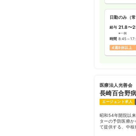
日勤のみ（常
21.8〜2
給与
※一例
時間
8:45～17
4週8休以上
医療法人光善会
長崎百合野
エージェント求人
昭和54年開院以
ターの予防医療か
て提供する、中核
ます。