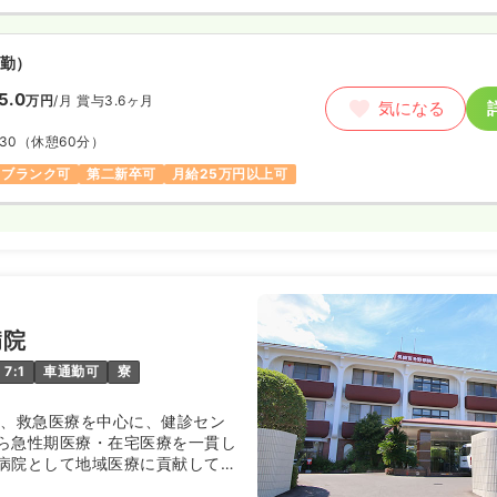
勤）
5.0
万円
/月
賞与3.6ヶ月
気になる
:30
（休憩60分）
ブランク可
第二新卒可
月給25万円以上可
病院
7:1
車通勤可
寮
来、救急医療を中心に、健診セン
ら急性期医療・在宅医療を一貫し
病院として地域医療に貢献してい