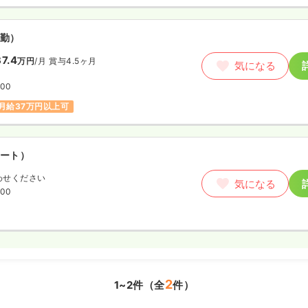
勤）
7.4
万円
/月
賞与4.5ヶ月
気になる
:00
月給37万円以上可
ート）
わせください
気になる
:00
2
1~2件（全
件）