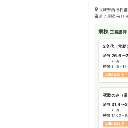
室で、充実したス
来ます！
長崎県西彼杵郡
道ノ尾駅
11
病棟
正看護師
2交代（常勤
26.6〜2
給与
※一例
時間
8:45～17
4週8休以上
夜勤のみ（常
31.4〜3
給与
※一例
時間
17:00～9
4週8休以上