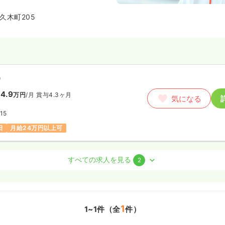
に改称されました。
・在宅に至るまで幅広く医療を提
久木町205
している地域密着型の病院です。
）
4.9
万円
/月
賞与4.3ヶ月
気になる
15
日
月給24万円以上可
すべての求人を見る
2
）
円〜
/月
気になる
1
1~1件（全
件）
:30