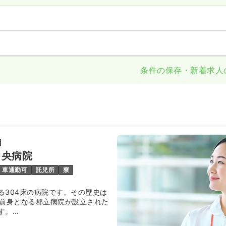
条件の保存・新着求人
団
中央病院
車通勤可
託児所
寮
る304床の病院です。その歴史は
に前身となる郡立病院が設立された
す。
県病院企業団が設立され、現在の長