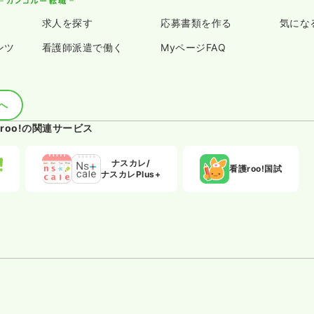
求人を探す
応募書類を作る
気にな
ンツ
看護師派遣で働く
MyページFAQ
へ
roo!の関連サービス
ナスカレ/
看護roo!国試
ナスカレPlus+