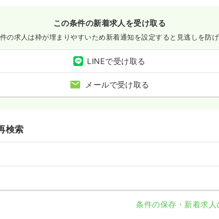
日
月給24万円以上可
この条件の新着求人を受け取る
件の求人は枠が埋まりやすいため
新着通知を設定すると見逃しを防
）
LINEで受け取る
わせください
気になる
メールで受け取る
15
日
再検索
条件の保存・新着求人