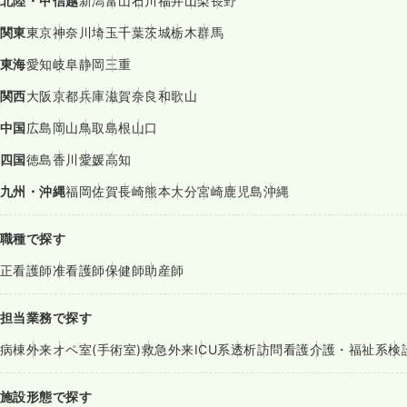
北陸・甲信越
新潟
富山
石川
福井
山梨
長野
関東
東京
神奈川
埼玉
千葉
茨城
栃木
群馬
東海
愛知
岐阜
静岡
三重
関西
大阪
京都
兵庫
滋賀
奈良
和歌山
中国
広島
岡山
鳥取
島根
山口
四国
徳島
香川
愛媛
高知
九州・沖縄
福岡
佐賀
長崎
熊本
大分
宮崎
鹿児島
沖縄
職種で探す
正看護師
准看護師
保健師
助産師
担当業務で探す
病棟
外来
オペ室(手術室)
救急外来
ICU系
透析
訪問看護
介護・福祉系
検
施設形態で探す