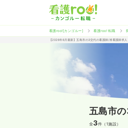
看護roo![カンゴルー]
看護roo! 転職
【2026年6月最新】五島市の3交代の看護師/准看護師求
五島市の
3
全
件（1施設）