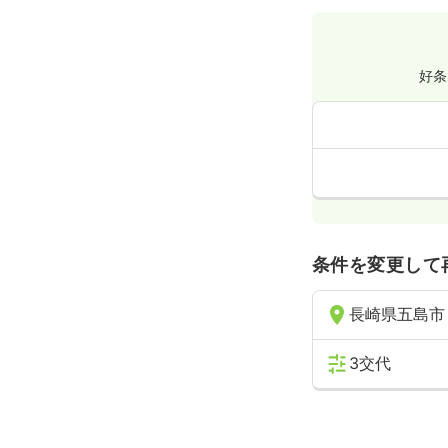
年間休日126
外来
正看護師
好条
3交代（常勤
給与
お問い合
時間
8:30～17:
年間休日126
条件を変更して
長崎県五島市
3交代