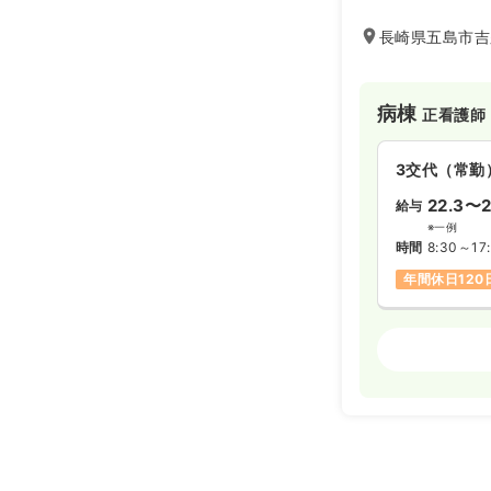
崎県五島中央病院
急性期から慢性期
長崎県五島市吉
供し、地域に貢献
病棟
正看護師
3交代（常勤
22.3〜2
給与
※一例
時間
8:30～17:
年間休日120
病棟
助産師
3交代（常勤
24.5
給与
万
※一例
時間
8:30～17