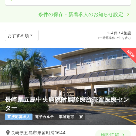
条件の保存・新着求人のお知らせ設定
1-4件 / 4施設
※一時募集休止中を含む
NEW
長崎県五島中央病院附属診療所奈留医療セン
ター
直接応募求人
電子カルテ
車通勤可
寮
長崎県五島市奈留町浦1644
施設詳細