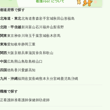
都道府県で探す
北海道・東北
北海道
青森
岩手
宮城
秋田
山形
福島
北陸・甲信越
新潟
富山
石川
福井
山梨
長野
関東
東京
神奈川
埼玉
千葉
茨城
栃木
群馬
東海
愛知
岐阜
静岡
三重
関西
大阪
京都
兵庫
滋賀
奈良
和歌山
中国
広島
岡山
鳥取
島根
山口
四国
徳島
香川
愛媛
高知
九州・沖縄
福岡
佐賀
長崎
熊本
大分
宮崎
鹿児島
沖縄
職種で探す
正看護師
准看護師
保健師
助産師