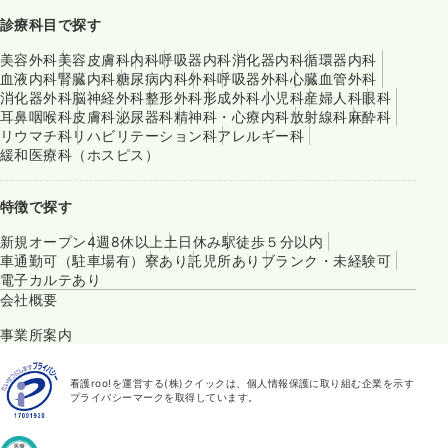
診療科目で探す
美容外科
美容皮膚科
内科
呼吸器内科
消化器内科
循環器内科
血液内科
腎臓内科
糖尿病内科
外科
呼吸器外科
心臓血管外科
消化器外科
脳神経外科
整形外科
形成外科
小児科
産婦人科
眼科
耳鼻咽喉科
皮膚科
泌尿器科
精神科・心療内科
放射線科
麻酔科
リウマチ科
リハビリテーション科
アレルギー科
緩和医療科（ホスピス）
特徴で探す
新規オープン
4週8休以上
土日休み
駅徒歩５分以内
車通勤可（駐車場有）
寮あり
託児所あり
ブランク・未経験可
電子カルテあり
会社概要
事業所案内
看護roo!を運営する(株)クイックは、個人情報保護に取り組む企業を示す
プライバシーマークを取得しています。