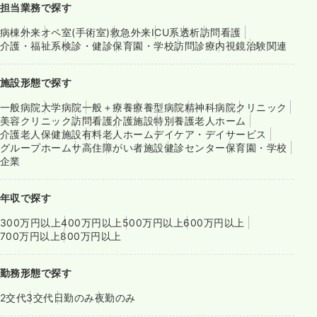
担当業務で探す
病棟
外来
オペ室(手術室)
救急外来
ICU系
透析
訪問看護
介護・福祉系
検診・健診
保育園・学校
訪問診療
内視鏡
治験関連
施設形態で探す
一般病院
大学病院
一般＋療養
療養型病院
精神科病院
クリニック
美容クリニック
訪問看護
介護施設
特別養護老人ホーム
介護老人保健施設
有料老人ホーム
デイケア・デイサービス
グループホーム
サ高住
障がい者施設
健診センター
保育園・学校
企業
年収で探す
300万円以上
400万円以上
500万円以上
600万円以上
700万円以上
800万円以上
勤務形態で探す
2交代
3交代
日勤のみ
夜勤のみ