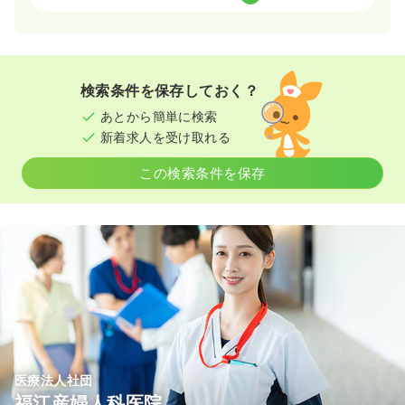
3交代（常勤）
24.5
給与
万円〜
/月
※一例
検索条件を保存しておく？
時間
8:30～17:30
あとから簡単に検索
年間休日126日
月給24万円以上可
新着求人を受け取れる
気になる
詳細を見る
この検索条件を保存
医療法人社団
福江産婦人科医院