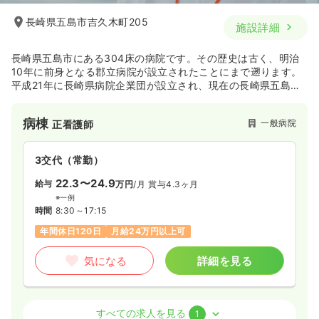
長崎県五島市吉久木町205
施設詳細
長崎県五島市にある304床の病院です。その歴史は古く、明治
10年に前身となる郡立病院が設立されたことにまで遡ります。
平成21年に長崎県病院企業団が設立され、現在の長崎県五島中
央病院に改称されました。
急性期から慢性期・在宅に至るまで幅広く医療を提供し、地域
病棟
一般病院
正看護師
に貢献している地域密着型の病院です。
3交代（常勤）
22.3〜24.9
給与
万円
/月
賞与4.3ヶ月
※一例
時間
8:30～17:15
年間休日120日
月給24万円以上可
気になる
詳細を見る
病棟
一般病院
助産師
すべての求人を見る
1