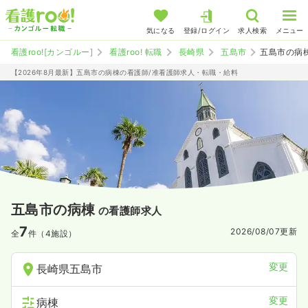
気になる
登録/ログイン
求人検索
メニュー
看護roo![カンゴルー]
看護roo! 転職
長崎県
五島市
五島市の病
【2026年8月最新】五島市の病棟の看護師/准看護師求人・転職・給料
五島市の病棟
の看護師求人
7
2026/08/07
更新
全
件（4施設）
変更
長崎県五島市
変更
病棟