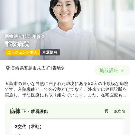
医療法人社団 厚善会
郡家病院
エージェント求人
車通勤可
長崎県五島市末広町1番地9
施設詳細
五島市の豊かな自然に囲まれた環境にある50床の小規模な病院
です。入院機能としての役割だけでなく、外来では健康診断を
実施し、予防医療にも取り組んでいます。また、在宅医療も往
診や訪問看護を実施し、地域の需要に沿った診療を幅広く提供
している病院です。
病棟
一般病院
正・准看護師
2交代（常勤）