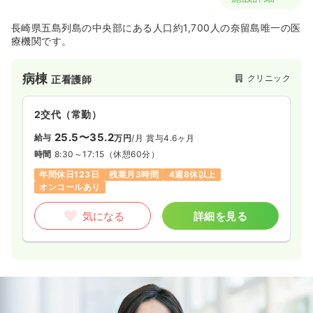
長崎県五島列島の中央部にある人口約1,700人の奈留島唯一の医
療機関です。
病棟
クリニック
正看護師
2交代（常勤）
25.5〜35.2
給与
万円
/月
賞与4.6ヶ月
時間
8:30～17:15
（休憩60分）
年間休日123日
残業月3時間
4週8休以上
オンコールあり
気になる
詳細を見る