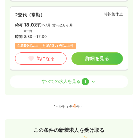
一時募集休止
2交代（常勤）
18.0
給与
万円〜
/月
賞与2.8ヶ月
※一例
時間
8:30～17:00
4週8休以上
月給18万円以上可
気になる
詳細を見る
病棟
クリニック
助産師
すべての求人を見る
1
一時募集休止
2交代（常勤）
18.3
給与
4
万円〜
/月
1~4件（全
件）
※一例
時間
8:30～17:00
4週8休以上
月給18万円以上可
この条件の新着求人を受け取る