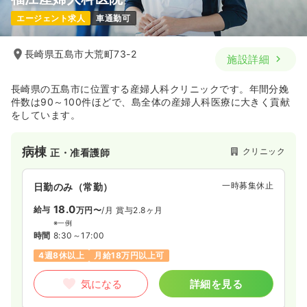
エージェント求人
車通勤可
長崎県五島市大荒町73-2
施設詳細
長崎県の五島市に位置する産婦人科クリニックです。年間分娩
件数は90～100件ほどで、島全体の産婦人科医療に大きく貢献
をしています。
病棟
クリニック
正・准看護師
一時募集休止
日勤のみ（常勤）
18.0
給与
万円〜
/月
賞与2.8ヶ月
※一例
時間
8:30～17:00
4週8休以上
月給18万円以上可
気になる
詳細を見る