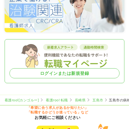
ログインまたは新規登録
看護roo![カンゴルー]
看護roo! 転職
長崎県
五島市
五島市の病
「希望に合う求人があるか知りたい」
「転職するかどうか迷っている」など
お気軽にご相談ください