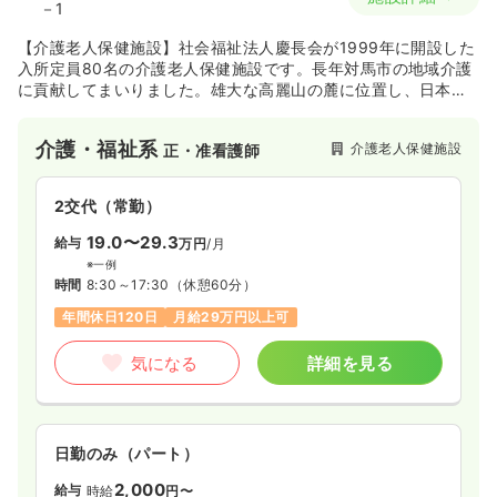
－1
【介護老人保健施設】社会福祉法人慶長会が1999年に開設した
入所定員80名の介護老人保健施設です。長年対馬市の地域介護
に貢献してまいりました。雄大な高麗山の麓に位置し、日本海
を望むことができるこの施設は豊かな自然に囲まれていること
が特徴です。近隣には上対馬高校や岩楯神社があります。
介護・福祉系
介護老人保健施設
正・准看護師
2交代（常勤）
19.0〜29.3
給与
万円
/月
※一例
時間
8:30～17:30
（休憩60分）
年間休日120日
月給29万円以上可
気になる
詳細を見る
日勤のみ（パート）
2,000
給与
時給
円〜