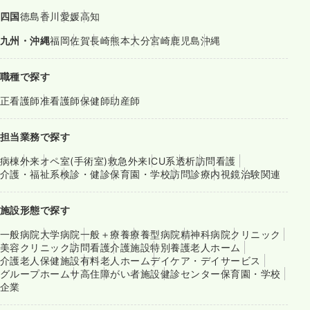
四国
徳島
香川
愛媛
高知
九州・沖縄
福岡
佐賀
長崎
熊本
大分
宮崎
鹿児島
沖縄
職種で探す
正看護師
准看護師
保健師
助産師
担当業務で探す
病棟
外来
オペ室(手術室)
救急外来
ICU系
透析
訪問看護
介護・福祉系
検診・健診
保育園・学校
訪問診療
内視鏡
治験関連
施設形態で探す
一般病院
大学病院
一般＋療養
療養型病院
精神科病院
クリニック
美容クリニック
訪問看護
介護施設
特別養護老人ホーム
介護老人保健施設
有料老人ホーム
デイケア・デイサービス
グループホーム
サ高住
障がい者施設
健診センター
保育園・学校
企業