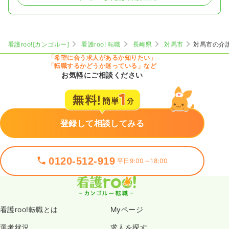
看護roo![カンゴルー]
看護roo! 転職
長崎県
対馬市
対馬市の介
「希望に合う求人があるか知りたい」
「転職するかどうか迷っている」など
お気軽にご相談ください
登録して相談してみる
0120-512-919
平日9:00～18:00
看護roo!転職とは
Myページ
選考状況
求人を探す