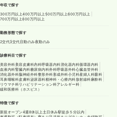
年収で探す
300万円以上
400万円以上
500万円以上
600万円以上
700万円以上
800万円以上
勤務形態で探す
2交代
3交代
日勤のみ
夜勤のみ
診療科目で探す
美容外科
美容皮膚科
内科
呼吸器内科
消化器内科
循環器内科
血液内科
腎臓内科
糖尿病内科
外科
呼吸器外科
心臓血管外科
消化器外科
脳神経外科
整形外科
形成外科
小児科
産婦人科
眼科
耳鼻咽喉科
皮膚科
泌尿器科
精神科・心療内科
放射線科
麻酔科
リウマチ科
リハビリテーション科
アレルギー科
緩和医療科（ホスピス）
特徴で探す
新規オープン
4週8休以上
土日休み
駅徒歩５分以内
車通勤可（駐車場有）
寮あり
託児所あり
ブランク・未経験可