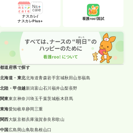
ナスカレ/
看護roo!国試
ナスカレPlus+
都道府県で探す
北海道・東北
北海道
青森
岩手
宮城
秋田
山形
福島
北陸・甲信越
新潟
富山
石川
福井
山梨
長野
関東
東京
神奈川
埼玉
千葉
茨城
栃木
群馬
東海
愛知
岐阜
静岡
三重
関西
大阪
京都
兵庫
滋賀
奈良
和歌山
中国
広島
岡山
鳥取
島根
山口