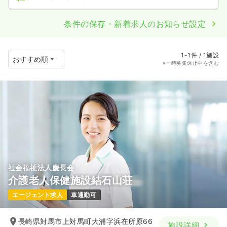
条件の保存・新着求人のお知らせ設定
1-1件 / 1施設
※一時募集休止中を含む
社会福祉法人慶長会
介護老人保健施設結石山荘
エージェント求人
車通勤可
長崎県対馬市上対馬町大浦字浜在所原66
施設詳細