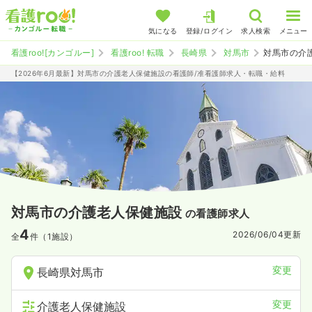
気になる
登録/ログイン
求人検索
メニュー
看護roo![カンゴルー]
看護roo! 転職
長崎県
対馬市
対馬市の介
【2026年6月最新】対馬市の介護老人保健施設の看護師/准看護師求人・転職・給料
対馬市の介護老人保健施設
の看護師求人
4
2026/06/04
更新
全
件（1施設）
変更
長崎県対馬市
変更
介護老人保健施設