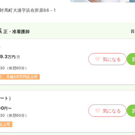
は豊かな自然に囲まれていること
には上対馬高校や岩楯神社があり
対馬町大浦字浜在所原66－1
系
正・准看護師
）
9.3
万円
/月
気になる
:30
（休憩60分）
日
月給29万円以上可
ート）
00
円〜
気になる
:30
（休憩60分）
円以上可