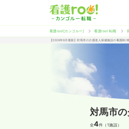
看護roo![カンゴルー]
看護roo! 転職
【2026年6月最新】対馬市の介護老人保健施設の看護師/
対馬市の
4
全
件（1施設）