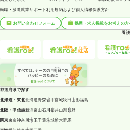
転職・派遣就業サポート利用規約および個人情報保護方針
お問い合わせフォーム
採用・求人掲載をお考えの方
看護
都道府県で探す
北海道・東北
北海道
青森
岩手
宮城
秋田
山形
福島
北陸・甲信越
新潟
富山
石川
福井
山梨
長野
関東
東京
神奈川
埼玉
千葉
茨城
栃木
群馬