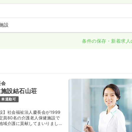
施設
条件の保存・新着求人
長会
健施設結石山荘
車通勤可
設】社会福祉法人慶長会が1999
定員80名の介護老人保健施設で
地域介護に貢献してまいりまし
の麓に位置し、日本海を望むこと