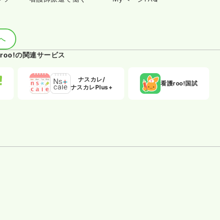
へ
roo!の関連サービス
ナスカレ/
看護roo!国試
ナスカレPlus+