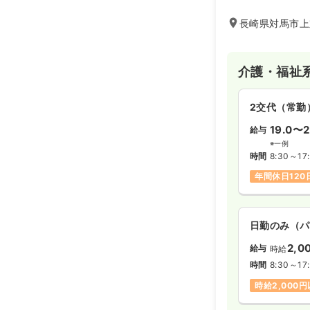
ができるこの施設
が特徴です。近隣
長崎県対馬市上
ます。
介護・福祉
2交代（常勤
19.0〜2
給与
※一例
時間
8:30～17
年間休日120
日勤のみ（パ
2,0
給与
時給
時間
8:30～17
時給2,000