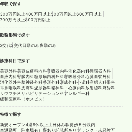
年収で探す
300万円以上
400万円以上
500万円以上
600万円以上
700万円以上
800万円以上
勤務形態で探す
2交代
3交代
日勤のみ
夜勤のみ
診療科目で探す
美容外科
美容皮膚科
内科
呼吸器内科
消化器内科
循環器内科
血液内科
腎臓内科
糖尿病内科
外科
呼吸器外科
心臓血管外科
消化器外科
脳神経外科
整形外科
形成外科
小児科
産婦人科
眼科
耳鼻咽喉科
皮膚科
泌尿器科
精神科・心療内科
放射線科
麻酔科
リウマチ科
リハビリテーション科
アレルギー科
緩和医療科（ホスピス）
特徴で探す
新規オープン
4週8休以上
土日休み
駅徒歩５分以内
車通勤可（駐車場有）
寮あり
託児所あり
ブランク・未経験可