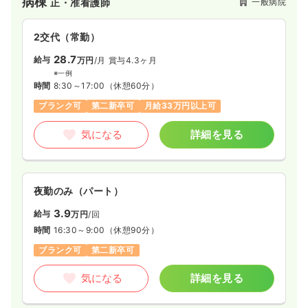
病棟
一般病院
正・准看護師
きます。
2交代（常勤）
28.7
給与
万円
/月
賞与4.3ヶ月
※一例
時間
8:30～17:00
（休憩60分）
ブランク可
第二新卒可
月給33万円以上可
気になる
詳細を見る
夜勤のみ（パート）
3.9
給与
万円
/回
時間
16:30～9:00
（休憩90分）
ブランク可
第二新卒可
気になる
詳細を見る