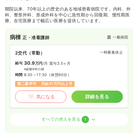
気になる
詳細を見る
開院以来、70年以上の歴史のある地域密着病院です。内科、外
科、整形外科、形成外科を中心に急性期から回復期、慢性期医
療、在宅医療まで幅広い医療を提供しています。
介護・福祉系
一般病院
正・准看護師
病棟
一般病院
正・准看護師
一時募集休止
日勤のみ（常勤）
一時募集休止
2交代（常勤）
16.6〜19.9
給与
万円
/月
賞与4.3ヶ月
※一例
30.9
給与
万円
/月
賞与3.5ヶ月
時間
8:30～17:00
（休憩60分）
※経験9年の例
月給19万円以上可
時間
8:30～17:30
（休憩60分）
第二新卒可
月給31万円以上可
気になる
詳細を見る
気になる
詳細を見る
オペ室(手術室)
一般病院
正・准看護師
オペ室(手術室)
一般病院
正・准看護師
すべての求人を見る
1
一時募集休止
日勤のみ（常勤）
一時募集休止
日勤のみ（常勤）
21.2
給与
万円
/月
賞与4.1ヶ月