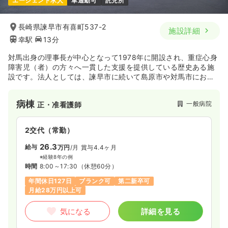
エージェント求人
車通勤可
託児所
1,100
給与
時給
円〜
時間
8:00～17:00
長崎県諫早市有喜町537-2
施設詳細
日祝休み
時給1,100円以上可
幸駅
13分
気になる
詳細を見る
対馬出身の理事長が中心となって1978年に開設され、重症心身
障害児（者）の方々へ一貫した支援を提供している歴史ある施
設です。法人としては、諫早市に続いて島原市や対馬市におい
外来
一般病院
ても、障がい者支援や高齢者を運営されています。運営方針で
正看護師
ある『施設は人であり 人は心であり 人の心と人の和が 大切で
病棟
一般病院
正・准看護師
ある』を基にご利用者様本位の事業運営をおこなっています。
一時募集休止
日勤のみ（常勤）
18.1〜22.0
給与
万円
/月
賞与3ヶ月
2交代（常勤）
※一例
26.3
給与
万円
/月
賞与4.4ヶ月
時間
8:00～17:00
（休憩60分）
※経験8年の例
月給22万円以上可
時間
8:00～17:30
（休憩60分）
年間休日127日
ブランク可
第二新卒可
気になる
詳細を見る
月給28万円以上可
気になる
詳細を見る
一時募集休止
2交代（常勤）