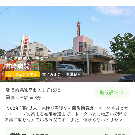
19.1
給与
万円〜
/月
賞与3ヶ月
※一例
時間
8:30～17:30
日祝休み
4週8休以上
オンコールあり
月給19万円以上可
気になる
詳細を見る
社会医療法人三佼会
宮崎病院
エージェント求人
電子カルテ
車通勤可
長崎県諫早市久山町1575-1
施設詳細
喜々津駅
6分
1982年開院以来、急性期看護から回復期看護、そして今後ます
ますニーズの高まる在宅看護まで、トータル的に幅広い分野で
看護に取り組んでいる病院です。また、健診やリハビリセンタ
ー・介護事業所も併設され、急性期だけでなく予防医学や社会
復帰へのサポート等、トータルな医療を提供する環境で勤務で