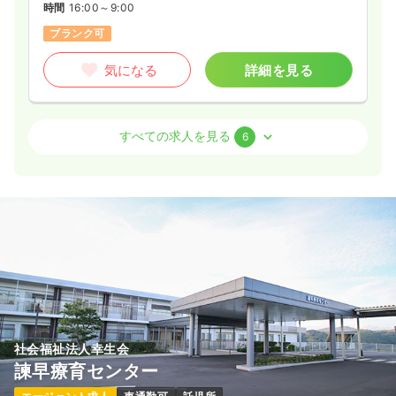
時間
16:00～9:00
ブランク可
気になる
詳細を見る
検診・健診
一般病院
正看護師
すべての求人を見る
6
日勤のみ（常勤）
19.8
給与
万円
/月
賞与3ヶ月
※一例
時間
8:00～17:00
（休憩60分）
日祝休み
月給19万円以上可
気になる
詳細を見る
社会福祉法人幸生会
諫早療育センター
一時募集休止
日勤のみ（パート）