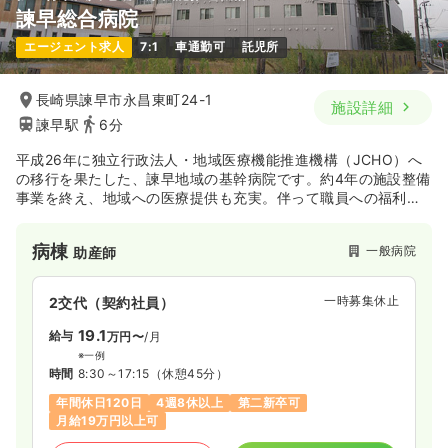
諫早総合病院
エージェント求人
7:1
車通勤可
託児所
長崎県諫早市永昌東町24-1
施設詳細
諫早駅
6分
平成26年に独立行政法人・地域医療機能推進機構（JCHO）へ
の移行を果たした、諫早地域の基幹病院です。約4年の施設整備
事業を終え、地域への医療提供も充実。伴って職員への福利厚
生も充実し、より長く安心して勤務が出来る環境に変わりまし
た。
病棟
一般病院
助産師
一時募集休止
2交代（契約社員）
19.1
給与
万円〜
/月
※一例
時間
8:30～17:15
（休憩45分）
年間休日120日
4週8休以上
第二新卒可
月給19万円以上可