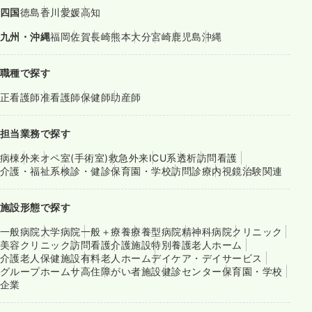
四国
徳島
香川
愛媛
高知
九州・沖縄
福岡
佐賀
長崎
熊本
大分
宮崎
鹿児島
沖縄
職種で探す
正看護師
准看護師
保健師
助産師
担当業務で探す
病棟
外来
オペ室(手術室)
救急外来
ICU系
透析
訪問看護
介護・福祉系
検診・健診
保育園・学校
訪問診療
内視鏡
治験関連
施設形態で探す
一般病院
大学病院
一般＋療養
療養型病院
精神科病院
クリニック
美容クリニック
訪問看護
介護施設
特別養護老人ホーム
介護老人保健施設
有料老人ホーム
デイケア・デイサービス
グループホーム
サ高住
障がい者施設
健診センター
保育園・学校
企業