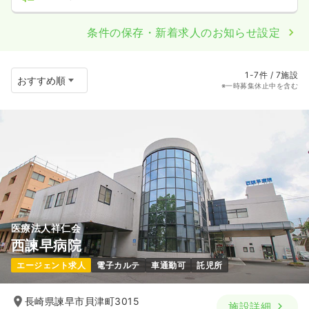
条件の保存・新着求人のお知らせ設定
1-7件 / 7施設
※一時募集休止中を含む
医療法人祥仁会
西諫早病院
エージェント求人
電子カルテ
車通勤可
託児所
長崎県諫早市貝津町3015
施設詳細