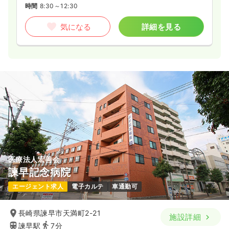
気になる
詳細を見る
時間
8:30～12:30
気になる
詳細を見る
透析
一般病院
正・准看護師
一時募集休止
日勤のみ（常勤）
24.0〜25.0
給与
万円
/月
賞与4.1ヶ月
※経験8年の例
時間
7:45～16:15
（休憩60分）
日曜休み
4週8休以上
月給28万円以上可
気になる
詳細を見る
医療法人宏善会
諫早記念病院
一時募集休止
日勤のみ（パート）
エージェント求人
電子カルテ
車通勤可
1,300
給与
時給
円
時間
7:45～16:15
長崎県諫早市天満町2-21
施設詳細
日曜休み
時給1,300円以上可
諫早駅
7分