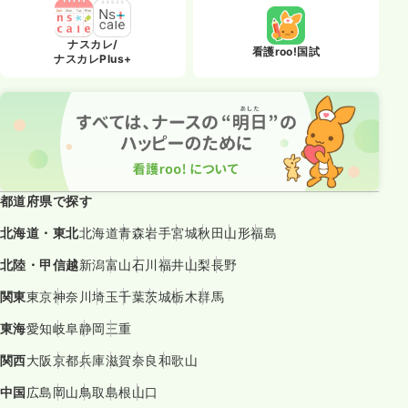
ナスカレ/
看護roo!国試
ナスカレPlus+
都道府県で探す
北海道・東北
北海道
青森
岩手
宮城
秋田
山形
福島
北陸・甲信越
新潟
富山
石川
福井
山梨
長野
関東
東京
神奈川
埼玉
千葉
茨城
栃木
群馬
東海
愛知
岐阜
静岡
三重
関西
大阪
京都
兵庫
滋賀
奈良
和歌山
中国
広島
岡山
鳥取
島根
山口