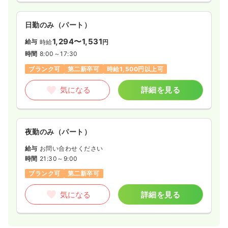
給与
お問い合わせください
時間
8:00～17:00
日勤のみ（パート）
1,294〜1,531
給与
時給
円
気になる
詳細を見る
時間
8:00～17:30
ブランク可
第二新卒可
時給1,500円以上可
一時募集休止
日勤のみ（パート）
気になる
詳細を見る
1,100
給与
時給
円〜
時間
8:00～17:00
時給1,100円以上可
夜勤のみ（パート）
給与
お問い合わせください
気になる
詳細を見る
時間
21:30～9:00
ブランク可
第二新卒可
オペ室(手術室)
一般病院
正・准看護師
気になる
詳細を見る
一時募集休止
日勤のみ（常勤）