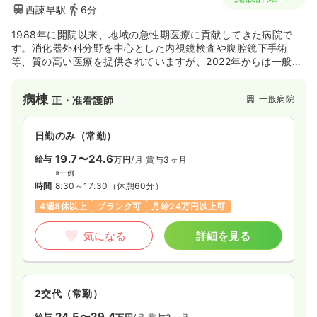
西諫早駅
6分
1988年に開院以来、地域の急性期医療に貢献してきた病院で
す。消化器外科分野を中心とした内視鏡検査や腹腔鏡下手術
等、質の高い医療を提供されていますが、2022年からは一般病
棟を地域包括ケア病棟へと転換され、西諫早市の地域包括ケア
システムの中心として、より地域に密着した医療を提供されて
病棟
一般病院
正・准看護師
います。また、民間病院として県内で唯一「PET/CTがん」検診
設備が整っているなど、診療体制も充実している病院です。
日勤のみ（常勤）
19.7〜24.6
給与
万円
/月
賞与3ヶ月
※一例
時間
8:30～17:30
（休憩60分）
4週8休以上
ブランク可
月給24万円以上可
気になる
詳細を見る
2交代（常勤）
24.5〜29.4
給与