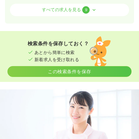
外来
一般病院
正・准看護師
すべての求人を見る
9
2交代（常勤）
26.1〜33.5
給与
万円
/月
賞与4.3ヶ月
※一例
検索条件を保存しておく？
時間
8:30～17:00
（休憩60分）
あとから簡単に検索
ブランク可
第二新卒可
月給33万円以上可
新着求人を受け取れる
気になる
詳細を見る
この検索条件を保存
一時募集休止
日勤のみ（パート）
1,300
給与
時給
円
時間
8:30～12:30
ブランク可
第二新卒可
時給1,300円以上可
気になる
詳細を見る