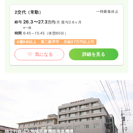
一時募集休止
2交代（常勤）
26.3〜27.3
給与
万円
/月
賞与3.6ヶ月
※一例
時間
6:45～15:45
（休憩60分）
4週8休以上
第二新卒可
月給27万円以上可
気になる
詳細を見る
独立行政法人地域医療機能推進機構