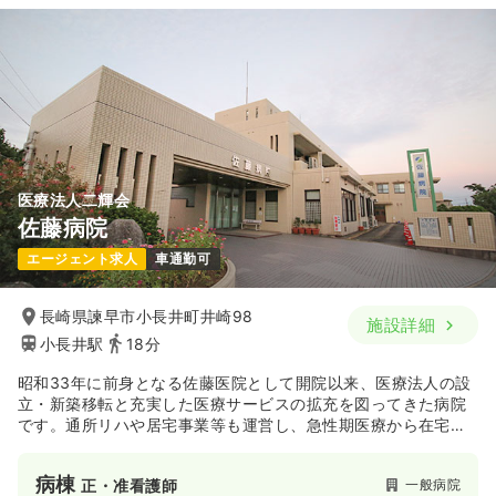
※経験2年の例
22.8〜26.2
給与
万円
/月
賞与3.5ヶ月
時間
7:30～16:00
（休憩60分）
※一例
月給21万円以上可
時間
8:30～17:30
（休憩60分）
土日祝休み
第二新卒可
月給26万円以上可
気になる
詳細を見る
気になる
詳細を見る
その他
一般病院
正看護師
医療法人二輝会
佐藤病院
一時募集休止
日勤のみ（常勤）
エージェント求人
車通勤可
22.6
給与
万円
/月
賞与4.3ヶ月
※経験26年の例
時間
8:30～17:00
（休憩60分）
長崎県諫早市小長井町井崎98
施設詳細
小長井駅
18分
ブランク可
第二新卒可
月給27万円以上可
昭和33年に前身となる佐藤医院として開院以来、医療法人の設
気になる
詳細を見る
立・新築移転と充実した医療サービスの拡充を図ってきた病院
です。通所リハや居宅事業等も運営し、急性期医療から在宅医
療までの総合的な医療を提供する地域密着型の病院です。
病棟
一般病院
正・准看護師