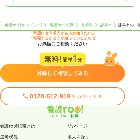
看護roo![カンゴルー]
看護roo! 転職
長崎県
諫早市
諫早市の一
「希望に合う求人があるか知りたい」
「転職するかどうか迷っている」など
お気軽にご相談ください
登録して相談してみる
0120-512-919
平日9:00～18:00
看護roo!転職とは
Myページ
選考状況
求人を探す