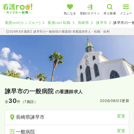
気になる
登録/ログイン
求人検索
メニュー
看護roo![カンゴルー]
看護roo! 転職
長崎県
諫早市
諫早市の一
【2026年8月最新】諫早市の一般病院の看護師/准看護師求人・転職・給料
諫早市の一般病院
の看護師求人
30
2026/08/03
更新
全
件（7施設）
変更
長崎県諫早市
変更
一般病院