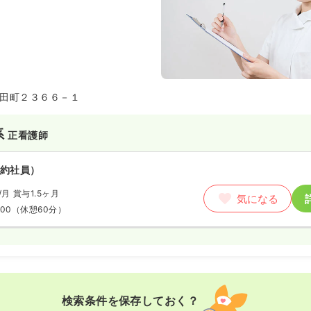
田町２３６６－１
系
正看護師
約社員）
/月
賞与1.5ヶ月
気になる
:00
（休憩60分）
検索条件を保存しておく？