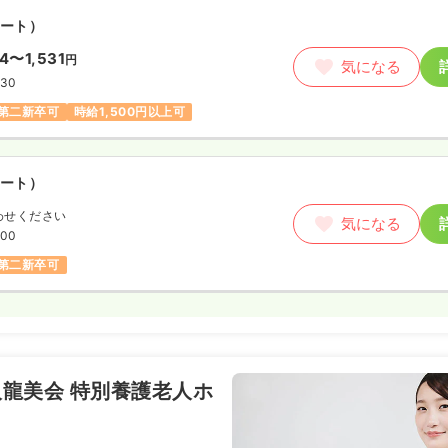
ート）
94〜1,531
円
気になる
:30
第二新卒可
時給1,500円以上可
ート）
わせください
気になる
:00
第二新卒可
龍美会 特別養護老人ホ