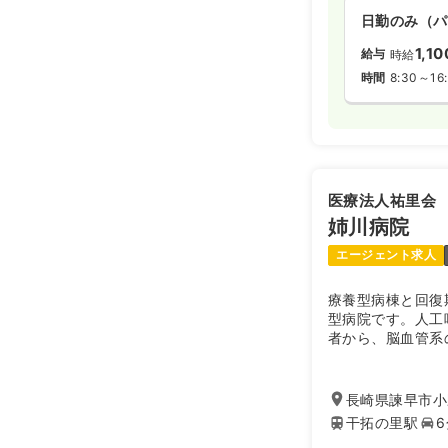
日勤のみ（パ
1,1
給与
時給
時間
8:30～16
医療法人祐里会
姉川病院
エージェント求人
療養型病棟と回復
型病院です。人工
者から、脳血管系
養看護のスキルを
も完備され、落ち
スを意識しながら
長崎県諫早市小野
です。
干拓の里駅