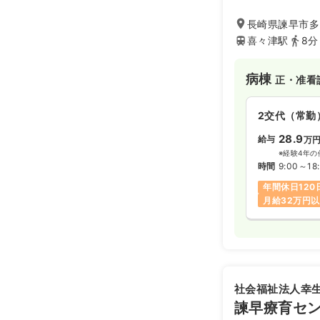
長崎県諫早市多
喜々津駅
8分
病棟
正・准看
2交代（常勤
28.9
給与
万
※経験4年の
時間
9:00～18
年間休日120
月給32万円
社会福祉法人幸
諫早療育セ