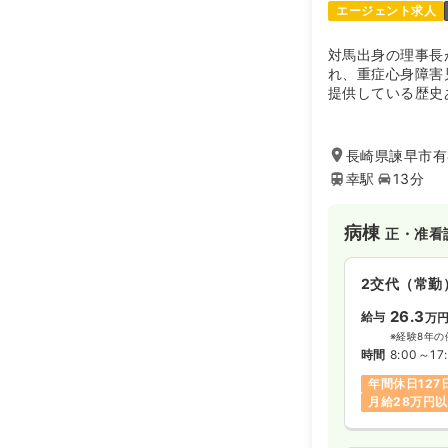
エージェント求人
対馬出身の理事長
れ、重症心身障害
提供している歴史
早市に続いて島原
支援や高齢者を運
『施設は人であり
長崎県諫早市有喜
大切である』を基
幸駅
13分
こなっています。
病棟
正・准看
2交代（常勤
26.3
給与
万
※経験8年の
時間
8:00～17
年間休日127
月給28万円