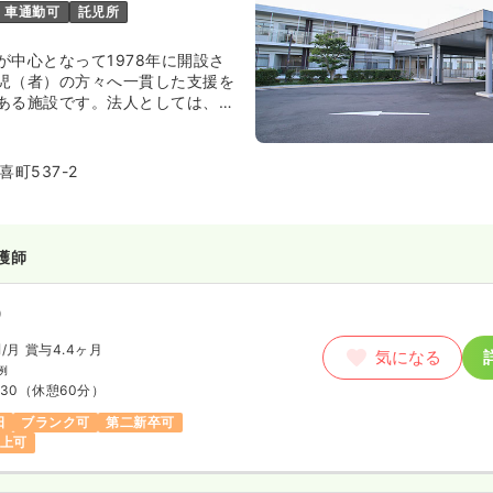
車通勤可
託児所
が中心となって1978年に開設さ
児（者）の方々へ一貫した支援を
ある施設です。法人としては、諫
市や対馬市においても、障がい者
営されています。運営方針である
 人は心であり 人の心と人の和が
町537-2
にご利用者様本位の事業運営をお
護師
）
円
/月
賞与4.4ヶ月
気になる
例
:30
（休憩60分）
日
ブランク可
第二新卒可
以上可