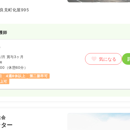
良見町化屋995
護師
）
円
/月
賞与3ヶ月
気になる
例
:00
（休憩60分）
日
4週8休以上
第二新卒可
以上可
生会
ンター