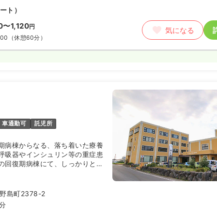
ート）
00〜1,120
円
気になる
:00
（休憩60分）
車通勤可
託児所
期病棟からなる、落ち着いた療養
呼吸器やインシュリン等の重症患
の回復期病棟にて、しっかりと療
学べます。残業も無く院内託児所
着いた環境でワークライフバラン
勤務したい方にはぴったりの環境
島町2378-2
6分