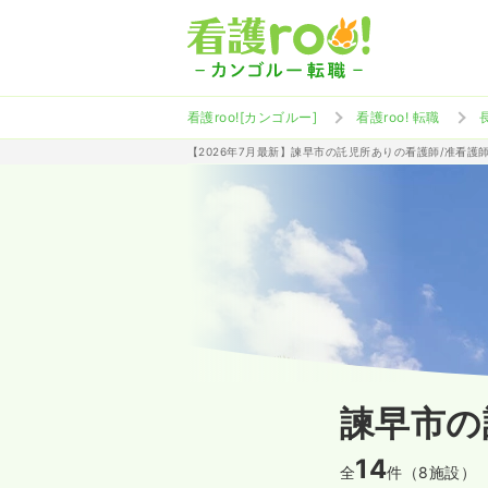
看護roo![カンゴルー]
看護roo! 転職
【2026年7月最新】諫早市の託児所ありの看護師/准看護
諫早市の
14
全
件（8施設）