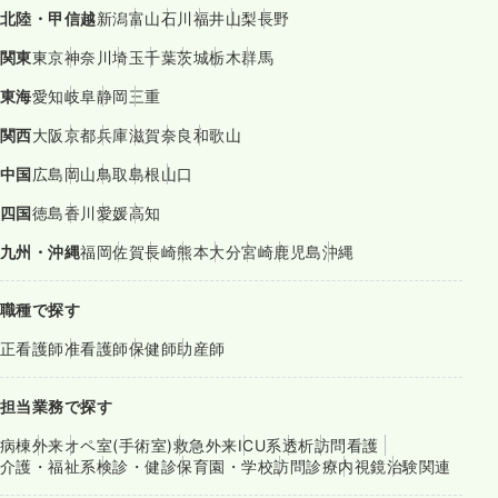
北陸・甲信越
新潟
富山
石川
福井
山梨
長野
関東
東京
神奈川
埼玉
千葉
茨城
栃木
群馬
東海
愛知
岐阜
静岡
三重
関西
大阪
京都
兵庫
滋賀
奈良
和歌山
中国
広島
岡山
鳥取
島根
山口
四国
徳島
香川
愛媛
高知
九州・沖縄
福岡
佐賀
長崎
熊本
大分
宮崎
鹿児島
沖縄
職種で探す
正看護師
准看護師
保健師
助産師
担当業務で探す
病棟
外来
オペ室(手術室)
救急外来
ICU系
透析
訪問看護
介護・福祉系
検診・健診
保育園・学校
訪問診療
内視鏡
治験関連