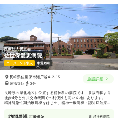
1,300〜1,400
給与
時給
円
時間
8:30～12:00
土日祝休み
担当業務未経験可
時給1,400円以上可
気になる
詳細を見る
医療法人愛恵会
佐世保愛恵病院
エージェント求人
車通勤可
長崎県佐世保市瀬戸越4-2-15
施設詳細
泉福寺駅
3分
長崎県の県北地区に位置する精神科の病院です。泉福寺駅より
徒歩4分と公共交通機関での利便性も高い立地にあります。
精神科急性期治療病棟をはじめ、精神一般病棟・認知症治療病
棟・精神療養病棟と幅広い精神医療の分野において診療を行っ
ています。
訪問看護
精神科病院
正看護師
昭和26年に前身となる佐世保保養院を開設して以来、半世紀以