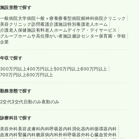
施設形態で探す
一般病院
大学病院
一般＋療養
療養型病院
精神科病院
クリニック
美容クリニック
訪問看護
介護施設
特別養護老人ホーム
介護老人保健施設
有料老人ホーム
デイケア・デイサービス
グループホーム
サ高住
障がい者施設
健診センター
保育園・学校
企業
年収で探す
300万円以上
400万円以上
500万円以上
600万円以上
700万円以上
800万円以上
勤務形態で探す
2交代
3交代
日勤のみ
夜勤のみ
診療科目で探す
美容外科
美容皮膚科
内科
呼吸器内科
消化器内科
循環器内科
血液内科
腎臓内科
糖尿病内科
外科
呼吸器外科
心臓血管外科