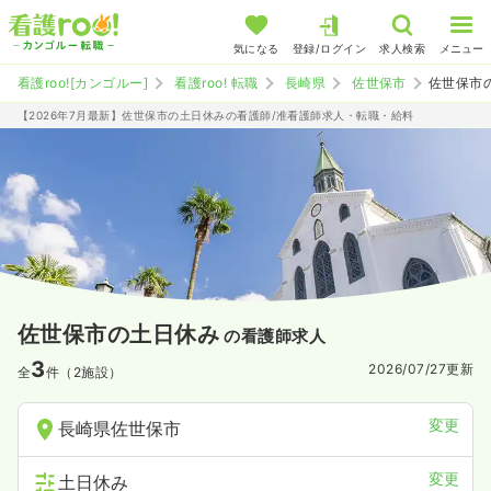
気になる
登録/ログイン
求人検索
メニュー
看護roo![カンゴルー]
看護roo! 転職
長崎県
佐世保市
佐世保市
【2026年7月最新】佐世保市の土日休みの看護師/准看護師求人・転職・給料
佐世保市の土日休み
の看護師求人
3
2026/07/27
更新
全
件（2施設）
変更
長崎県佐世保市
変更
土日休み