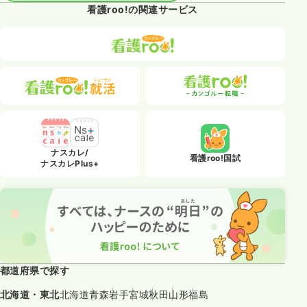
看護roo!の関連サービス
ナスカレ/
看護roo!国試
ナスカレPlus+
都道府県で探す
北海道・東北
北海道
青森
岩手
宮城
秋田
山形
福島