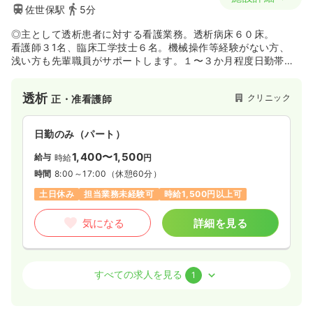
佐世保駅
5分
◎主として透析患者に対する看護業務。透析病床６０床。
看護師３1名、臨床工学技士６名。機械操作等経験がない方、
浅い方も先輩職員がサポートします。１〜３か月程度日勤帯で
慣れ
ていただき、徐々に夜勤／準夜勤シフトに入っていただきま
透析
クリニック
正・准看護師
す。
夜勤：月３回程度。準夜勤：月１回程度
日勤のみ（パート）
1,400〜1,500
給与
時給
円
時間
8:00～17:00
（休憩60分）
土日休み
担当業務未経験可
時給1,500円以上可
気になる
詳細を見る
外来
クリニック
正・准看護師
すべての求人を見る
1
一時募集休止
日勤のみ（パート）