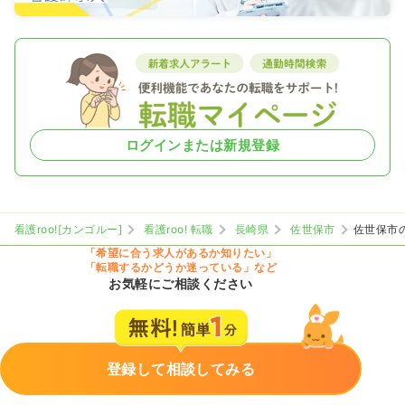
ログインまたは新規登録
看護roo![カンゴルー]
看護roo! 転職
長崎県
佐世保市
佐世保市
「希望に合う求人があるか知りたい」
「転職するかどうか迷っている」など
お気軽にご相談ください
登録して相談してみる