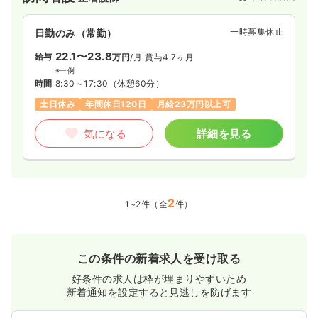
上にわたり地域に貢献してきた地域密着型の病院です。
一時募集休止
日勤のみ（常勤）
22.1〜23.8
給与
万円
/月
賞与4.7ヶ月
※一例
時間
8:30～17:30
（休憩60分）
土日休み
年間休日120日
月給23万円以上可
気になる
詳細を見る
2
1~2件（全
件）
この条件の新着求人を受け取る
好条件の求人は枠が埋まりやすいため
新着通知を設定すると見逃しを防げます