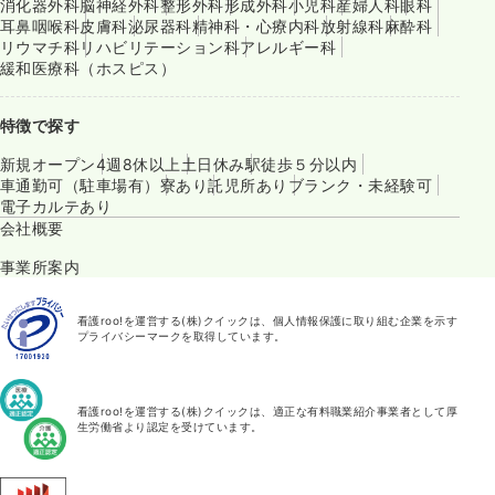
消化器外科
脳神経外科
整形外科
形成外科
小児科
産婦人科
眼科
耳鼻咽喉科
皮膚科
泌尿器科
精神科・心療内科
放射線科
麻酔科
リウマチ科
リハビリテーション科
アレルギー科
緩和医療科（ホスピス）
特徴で探す
新規オープン
4週8休以上
土日休み
駅徒歩５分以内
車通勤可（駐車場有）
寮あり
託児所あり
ブランク・未経験可
電子カルテあり
会社概要
事業所案内
看護roo!を運営する(株)クイックは、個人情報保護に取り組む企業を示す
プライバシーマークを取得しています。
看護roo!を運営する(株)クイックは、適正な有料職業紹介事業者として厚
生労働省より認定を受けています。