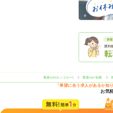
看護roo![カンゴルー]
看護roo! 転職
「希望に合う求人があるか知
お気