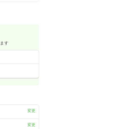
げます
変更
変更