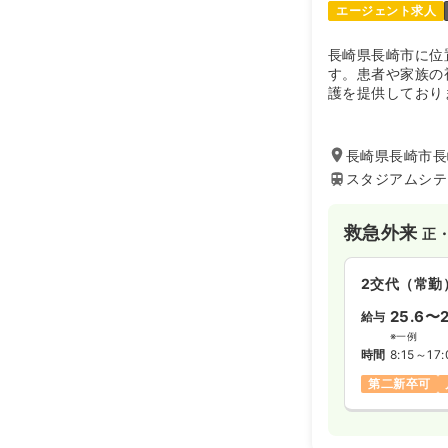
エージェント求人
長崎県長崎市に位
す。患者や家族の
護を提供しており
力を入れておりま
取りやすいので和
なっております。
長崎県長崎市長
スタジアムシテ
これから100年
着型病院を目指し
医療ケア・病気予
救急外来
正
の施設サービスを
外来センターも新
を整えています。
2交代（常勤
25.6〜2
給与
※一例
時間
8:15～17:
第二新卒可