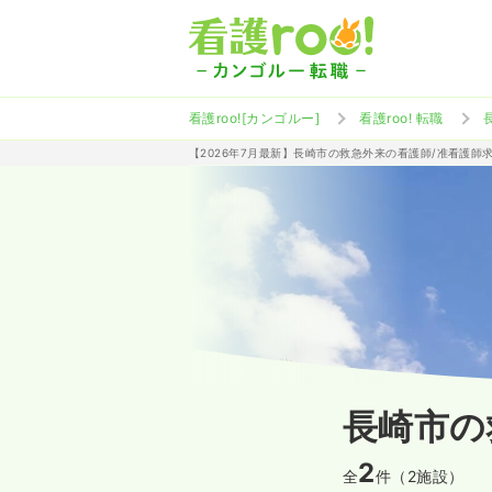
看護roo![カンゴルー]
看護roo! 転職
【2026年7月最新】長崎市の救急外来の看護師/准看護師
長崎市の
2
全
件（2施設）