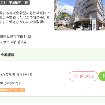
7:1
車通勤可
寮
置する地域密着型の急性期病院で
視点を重視した安全で質の高い看
ます。働きながらの資格取得にも
す。職員同士の仲も良く、休みも
やかな雰囲気で働きやすい職場と
崎県長崎市宝町6-12
ィサウス駅
3分
後も長崎の方に必要とされる地域密
ています。急性期・回復期・緩和
防・在宅医療サポートの分野で16
・准看護師
展開しております。2024年5月に
築され、法人全体で包括的な体制
）
7.9
万円
/月
賞与3.6ヶ月
気になる
00
（休憩60分）
月給27万円以上可