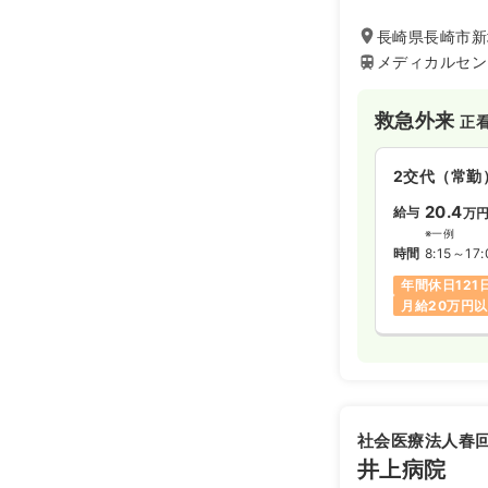
急医療、高度先進
策医療の4つの領
長崎県長崎市新地
存在感のある病院
メディカルセン
後、救急救命セン
派遣医療チームD
救急外来
正
2交代（常勤
20.4
給与
万
※一例
時間
8:15～17:
年間休日121
月給20万円
社会医療法人春
井上病院