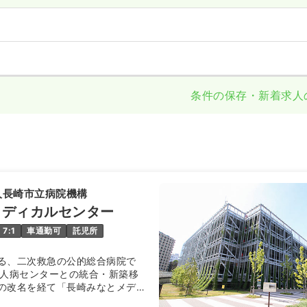
条件の保存・新着求人
人長崎市立病院機構
メディカルセンター
7:1
車通勤可
託児所
る、二次救急の公的総合病院で
成人病センターとの統合・新築移
の改名を経て「長崎みなとメディ
して生まれ変わりました。救命救