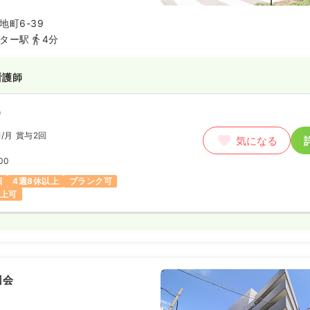
医療、周産期医療、結核などの政
域を柱として据え、県を代表する
町6-39
となることを目指しています。今
ター駅
4分
ターの設立に向け救急医療や災害
-MATにも力を入れています。
看護師
）
円
/月
賞与2回
気になる
00
日
4週8休以上
ブランク可
以上可
回会