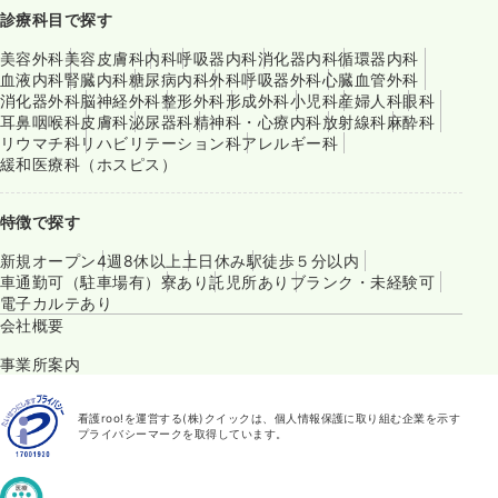
診療科目で探す
美容外科
美容皮膚科
内科
呼吸器内科
消化器内科
循環器内科
血液内科
腎臓内科
糖尿病内科
外科
呼吸器外科
心臓血管外科
消化器外科
脳神経外科
整形外科
形成外科
小児科
産婦人科
眼科
耳鼻咽喉科
皮膚科
泌尿器科
精神科・心療内科
放射線科
麻酔科
リウマチ科
リハビリテーション科
アレルギー科
緩和医療科（ホスピス）
特徴で探す
新規オープン
4週8休以上
土日休み
駅徒歩５分以内
車通勤可（駐車場有）
寮あり
託児所あり
ブランク・未経験可
電子カルテあり
会社概要
事業所案内
看護roo!を運営する(株)クイックは、個人情報保護に取り組む企業を示す
プライバシーマークを取得しています。