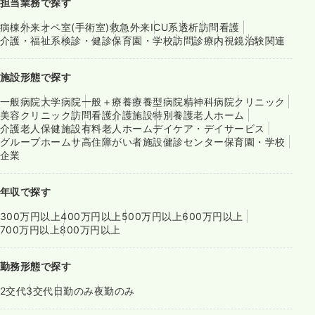
担当業務で探す
病棟
外来
オペ室(手術室)
救急外来
ICU系
透析
訪問看護
介護・福祉系
検診・健診
保育園・学校
訪問診療
内視鏡
治験関連
施設形態で探す
一般病院
大学病院
一般＋療養
療養型病院
精神科病院
クリニック
美容クリニック
訪問看護
介護施設
特別養護老人ホーム
介護老人保健施設
有料老人ホーム
デイケア・デイサービス
グループホーム
サ高住
障がい者施設
健診センター
保育園・学校
企業
年収で探す
300万円以上
400万円以上
500万円以上
600万円以上
700万円以上
800万円以上
勤務形態で探す
2交代
3交代
日勤のみ
夜勤のみ