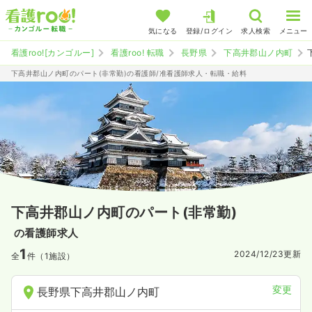
気になる
登録/ログイン
求人検索
メニュー
看護roo![カンゴルー]
看護roo! 転職
長野県
下高井郡山ノ内町
下高井郡山ノ内町のパート(非常勤)の看護師/准看護師求人・転職・給料
下高井郡山ノ内町のパート(非常勤)
の看護師求人
1
2024/12/23
更新
全
件（1施設）
変更
長野県下高井郡山ノ内町