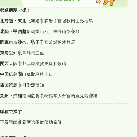
都道府県で探す
北海道・東北
北海道
青森
岩手
宮城
秋田
山形
福島
北陸・甲信越
新潟
富山
石川
福井
山梨
長野
関東
東京
神奈川
埼玉
千葉
茨城
栃木
群馬
東海
愛知
岐阜
静岡
三重
関西
大阪
京都
兵庫
滋賀
奈良
和歌山
中国
広島
岡山
鳥取
島根
山口
四国
徳島
香川
愛媛
高知
九州・沖縄
福岡
佐賀
長崎
熊本
大分
宮崎
鹿児島
沖縄
職種で探す
正看護師
准看護師
保健師
助産師