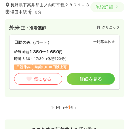
長野県下高井郡山ノ内町平穏２８６１－３
施設詳細
湯田中駅
10分
外来
クリニック
正・准看護師
一時募集休止
日勤のみ（パート）
1,350〜1,650
給与
時給
円
時間
8:30～17:30
（休憩120分）
日祝休み
時給1,600円以上可
気になる
詳細を見る
1
1~1件（全
件）